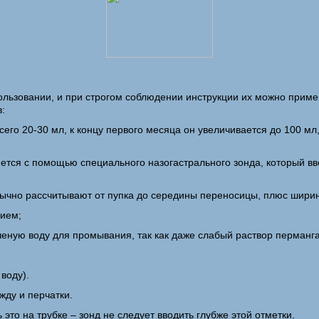
ользовании, и при строгом соблюдении инструкции их можно примен
:
сего 20-30 мл, к концу первого месяца он увеличивается до 100 м
тся с помощью специального назогастрального зонда, который вв
бычно рассчитывают от пупка до середины переносицы, плюс шир
нием;
еную воду для промывания, так как даже слабый раствор перманга
воду).
жду и перчатки.
это на трубке – зонд не следует вводить глубже этой отметки.