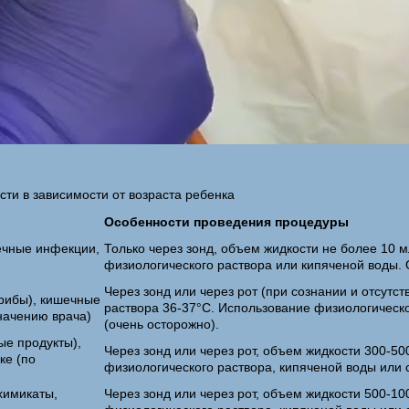
ти в зависимости от возраста ребенка
Особенности проведения процедуры
ечные инфекции,
Только через зонд, объем жидкости не более 10 м
физиологического раствора или кипяченой воды. 
Через зонд или через рот (при сознании и отсутс
грибы), кишечные
раствора 36-37°C. Использование физиологическо
начению врача)
(очень осторожно).
ые продукты),
Через зонд или через рот, объем жидкости 300-50
ке (по
физиологического раствора, кипяченой воды или 
 химикаты,
Через зонд или через рот, объем жидкости 500-10