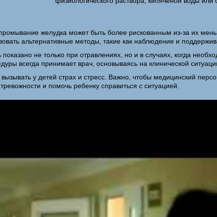
физиологического раствора, кипяченой воды или 
) промывание желудка может быть более рискованным из-за их мен
ьзовать альтернативные методы, такие как наблюдение и поддержи
 показано не только при отравлениях, но и в случаях, когда необ
дуры всегда принимает врач, основываясь на клинической ситуаци
ызывать у детей страх и стресс. Важно, чтобы медицинский персон
тревожности и помочь ребенку справиться с ситуацией.