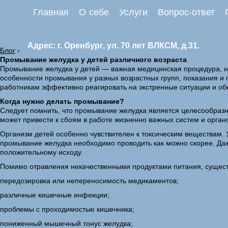
Главная
О себе
Услуги
Вопрос-ответ
Адрес: г. Оренбург, ул. 70 лет ВЛКСМ, д.31.
Блог
›
Промывание желудка у детей различного возраста
Промывание желудка у детей — важная медицинская процедура, не
особенности промывания у разных возрастных групп, показания и
работникам эффективно реагировать на экстренные ситуации и об
Когда нужно делать промывание?
Следует помнить, что промывание желудка является целесообразн
может привести к сбоям в работе жизненно важных систем и орган
Организм детей особенно чувствителен к токсическим веществам. 
промывание желудка необходимо проводить как можно скорее. Даж
положительному исходу.
Помимо отравления некачественными продуктами питания, существ
передозировка или непереносимость медикаментов;
различные кишечные инфекции;
проблемы с проходимостью кишечника;
пониженный мышечный тонус желудка;