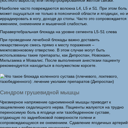
(костного выроста) или гипертрофированной желтой связки.
Наиболее часто повреждаются волокна L4, L5 и S1. При этом боль
может ощущаться не только в поясничной области и ягодицах, но и
иррадиировать в ногу, доходя до стопы. Часто это сопровождается
жжением, онемением и мышечной слабостью.
Паравертебральная блокада на уровне сегмента L5-S1 слева
При проведении лечебной блокады важно доставить
лекарственную смесь прямо к месту поражения –
межпозвонковому отверстию. В этом случае могут быть
использованы такие препараты, как Дипроспан, Новокаин,
Мильгамма и Мовалис. После выполнения анестезии пациенту
рекомендуется находиться в полужестком корсете.
Синдром грушевидной мышцы
Чрезмерное напряжение одноименной мышцы приводит к
защемлению седалищного нерва. Пациенты жалуются на трудно
переносимую боль в ягодице или тазобедренном суставе,
отдающую по заднебоковой поверхности голени и
сопровождающуюся ее онемением. Сдавление ягодичных артерий
приводит к побледнению конечности.