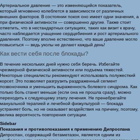
Артериальное давление — это изменяющийся показатель,
который мгновенно колеблется в зависимости от различных
внешних факторов. В состоянии покоя оно имеет одни значения, а
при физической активности — совершенно другие. Также стоит
отметить, что в нестандартных ситуациях, таких как визит к врачу,
часто наблюдается учащение сердцебиения и рост артериального
давления. Поэтому вполне естественно, что ваше давление могло
повыситься — ведь уколы не делают каждый день!
Как вести себя после блокады?
В течение нескольких дней нужно себя беречь. Избегайте
чрезмерной физической активности или подъема тяжестей.
Некоторые специалисты рекомендуют использовать полужесткий
корсет. Это позволяет разгрузить раздраженный сегмент
позвоночника и уменьшить выраженность болевого синдрома. Как
только боль станет меньше (если она не прошла сразу), можно
переходить к следующему этапу лечения. Не пренебрегайте
мануальной терапией и лечебной физкультурой — блокада
устраняет боль, но не оказывает воздействия на причину, поэтому,
велика вероятность повторения ситуации.
Sidebar
Показания и противопоказания к применению Дипроспана
Дипроспан, содержащий бетаметазон, является одним из