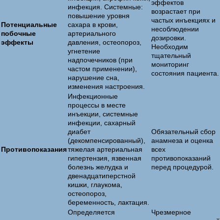
эффектов
инфекция. Системные:
возрастает при
повышение уровня
частых инъекциях и
Потенциальные
сахара в крови,
несоблюдении
побочные
артериального
дозировки.
эффекты
давления, остеопороз,
Необходим
угнетение
тщательный
надпочечников (при
мониторинг
частом применении),
состояния пациента.
нарушение сна,
изменения настроения.
Инфекционные
процессы в месте
инъекции, системные
инфекции, сахарный
диабет
Обязательный сбор
(декомпенсированный),
анамнеза и оценка
Противопоказания
тяжелая артериальная
всех
гипертензия, язвенная
противопоказаний
болезнь желудка и
перед процедурой.
двенадцатиперстной
кишки, глаукома,
остеопороз,
беременность, лактация.
Определяется
Чрезмерное