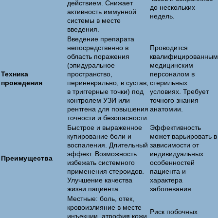
действием. Снижает
до нескольких
активность иммунной
недель.
системы в месте
введения.
Введение препарата
непосредственно в
Проводится
область поражения
квалифицированным
(эпидуральное
медицинским
Техника
пространство,
персоналом в
проведения
периневрально, в сустав,
стерильных
в триггерные точки) под
условиях. Требует
контролем УЗИ или
точного знания
рентгена для повышения
анатомии.
точности и безопасности.
Быстрое и выраженное
Эффективность
купирование боли и
может варьировать в
воспаления. Длительный
зависимости от
эффект. Возможность
индивидуальных
Преимущества
избежать системного
особенностей
применения стероидов.
пациента и
Улучшение качества
характера
жизни пациента.
заболевания.
Местные: боль, отек,
кровоизлияние в месте
Риск побочных
инъекции, атрофия кожи,