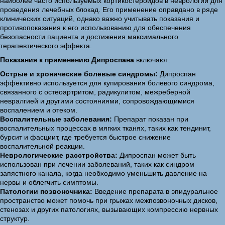
наиболее часто используемых кортикостероидов в неврологии для
проведения лечебных блокад. Его применение оправдано в ряде
клинических ситуаций, однако важно учитывать показания и
противопоказания к его использованию для обеспечения
безопасности пациента и достижения максимального
терапевтического эффекта.
Показания к применению Дипроспана
включают:
Острые и хронические болевые синдромы:
Дипроспан
эффективно используется для купирования болевого синдрома,
связанного с остеоартритом, радикулитом, межреберной
невралгией и другими состояниями, сопровождающимися
воспалением и отеком.
Воспалительные заболевания:
Препарат показан при
воспалительных процессах в мягких тканях, таких как тендинит,
бурсит и фасциит, где требуется быстрое снижение
воспалительной реакции.
Неврологические расстройства:
Дипроспан может быть
использован при лечении заболеваний, таких как синдром
запястного канала, когда необходимо уменьшить давление на
нервы и облегчить симптомы.
Патологии позвоночника:
Введение препарата в эпидуральное
пространство может помочь при грыжах межпозвоночных дисков,
стенозах и других патологиях, вызывающих компрессию нервных
структур.