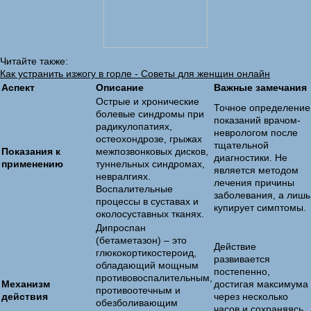
Читайте также:
Как устранить изжогу в горле - Советы для женщин онлайн
Аспект
Описание
Важные замечания
Острые и хронические
Точное определение
болевые синдромы при
показаний врачом-
радикулопатиях,
неврологом после
остеохондрозе, грыжах
тщательной
Показания к
межпозвонковых дисков,
диагностики. Не
применению
туннельных синдромах,
является методом
невралгиях.
лечения причины
Воспалительные
заболевания, а лишь
процессы в суставах и
купирует симптомы.
околосуставных тканях.
Дипроспан
(бетаметазон) – это
Действие
глюкокортикостероид,
развивается
обладающий мощным
постепенно,
противовоспалительным,
Механизм
достигая максимума
противоотечным и
действия
через несколько
обезболивающим
часов и сохраняясь