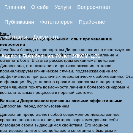
Главная
О себе
Услуги
Вопрос-ответ
Публикации
Фотогалерея
Прайс-лист
Блог
›
Контакты
Документы
Лечебная блокада Дипроспаном: опыт применения в
неврологии
Лечебная блокада с препаратом Дипроспан активно используется
в неврологии благодаря способности снижать воспаление и
Адрес: г. Оренбург, ул. 70 лет ВЛКСМ, д.31.
облегчать боль. В статье рассмотрим механизмы действия
Дипроспана, его показания и противопоказания, а также
проанализируем клинические случаи, подтверждающие его
эффективность при различных неврологических заболеваниях. Эта
информация будет полезна врачам-неврологам и пациентам,
стремящимся понять возможности лечения болевого синдрома и
воспалительных процессов в нервной системе.
Блокады Дипроспаном признаны самыми эффективными
Дипроспан: перед использованием
Дипроспан представляет собой современное лекарственное
средство нового поколения, которое зарекомендовало себя
благодаря своим выдающимся свойствам. Его мощное
противовоспалительное действие в сочетании с быстрым и