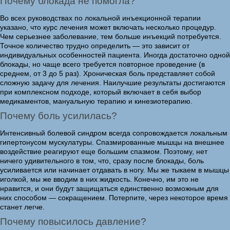
Почему блокада не помогла?
Во всех руководствах по локальной инъекционной терапии
указано, что курс лечения может включать несколько процедур.
Чем серьезнее заболевание, тем больше инъекций потребуется.
Точное количество трудно определить — это зависит от
индивидуальных особенностей пациента. Иногда достаточно одной
блокады, но чаще всего требуется повторное проведение (в
среднем, от 3 до 5 раз). Хроническая боль представляет собой
сложную задачу для лечения. Наилучшие результаты достигаются
при комплексном подходе, который включает в себя выбор
медикаментов, мануальную терапию и кинезиотерапию.
Почему боль усилилась?
Интенсивный болевой синдром всегда сопровождается локальным
гипертонусом мускулатуры. Спазмированные мышцы на внешнее
воздействие реагируют еще большим спазмом. Поэтому, нет
ничего удивительного в том, что, сразу после блокады, боль
усиливается или начинает отдавать в ногу. Мы же тыкаем в мышцы
иголкой, мы же вводим в них жидкость. Конечно, им это не
нравится, и они будут защищаться единственно возможным для
них способом — сокращением. Потерпите, через некоторое время
станет легче.
Почему повысилось давление?