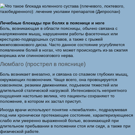
Лечебные блокады при болях в пояснице и ноге
Боль, возникающая в области поясницы, обычно связана с
напряжением мышц, нарушением работы фасеточных или
крестцово-подвздошных суставов, а также с грыжей
межпозвонкового диска. Часто данное состояние усугубляется
появлением болей в ногах, что может происходить из-за сжатия
корешка или спинномозгового нерва.
Люмбаго (прострел в пояснице)
Боль возникает внезапно, и связана со спазмом глубоких мышц,
окружающих позвоночник. Чаще всего, она провоцируется
сквозняком, резкими движениями, подъемом тяжестей или
длительной статической нагрузкой. Интенсивность неприятного
ощущения настолько велика, что пациенты сохраняют то
положение, в котором их застал приступ.
Иногда врачи используют понятие «люмбалгия», подразумевая
под ним хронически протекающее состояние, характеризующееся
слабо или умеренно выраженной болью, возникающей при
длительном пребывании в положении стоя или сидя, а также при
физической работе.