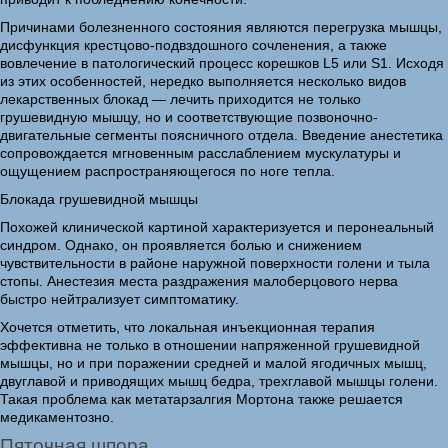
Причинами болезненного состояния являются перегрузка мышцы,
дисфункция крестцово-подвздошного сочленения, а также
вовлечение в патологический процесс корешков L5 или S1. Исходя
из этих особенностей, нередко выполняется несколько видов
лекарственных блокад — лечить приходится не только
грушевидную мышцу, но и соответствующие позвоночно-
двигательные сегменты поясничного отдела. Введение анестетика
сопровождается мгновенным расслаблением мускулатуры и
ощущением распространяющегося по ноге тепла.
Блокада грушевидной мышцы
Похожей клинической картиной характеризуется и перонеальный
синдром. Однако, он проявляется болью и снижением
чувствительности в районе наружной поверхности голени и тыла
стопы. Анестезия места раздражения малоберцового нерва
быстро нейтрализует симптоматику.
Хочется отметить, что локальная инъекционная терапия
эффективна не только в отношении напряженной грушевидной
мышцы, но и при поражении средней и малой ягодичных мышц,
двуглавой и приводящих мышц бедра, трехглавой мышцы голени.
Такая проблема как метатарзалгия Мортона также решается
медикаментозно.
Пяточная шпора