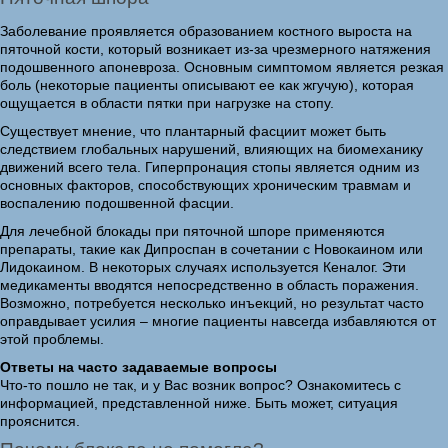
Заболевание проявляется образованием костного выроста на
пяточной кости, который возникает из-за чрезмерного натяжения
подошвенного апоневроза. Основным симптомом является резкая
боль (некоторые пациенты описывают ее как жгучую), которая
ощущается в области пятки при нагрузке на стопу.
Существует мнение, что плантарный фасциит может быть
следствием глобальных нарушений, влияющих на биомеханику
движений всего тела. Гиперпронация стопы является одним из
основных факторов, способствующих хроническим травмам и
воспалению подошвенной фасции.
Для лечебной блокады при пяточной шпоре применяются
препараты, такие как Дипроспан в сочетании с Новокаином или
Лидокаином. В некоторых случаях используется Кеналог. Эти
медикаменты вводятся непосредственно в область поражения.
Возможно, потребуется несколько инъекций, но результат часто
оправдывает усилия – многие пациенты навсегда избавляются от
этой проблемы.
Ответы на часто задаваемые вопросы
Что-то пошло не так, и у Вас возник вопрос? Ознакомитесь с
информацией, представленной ниже. Быть может, ситуация
прояснится.