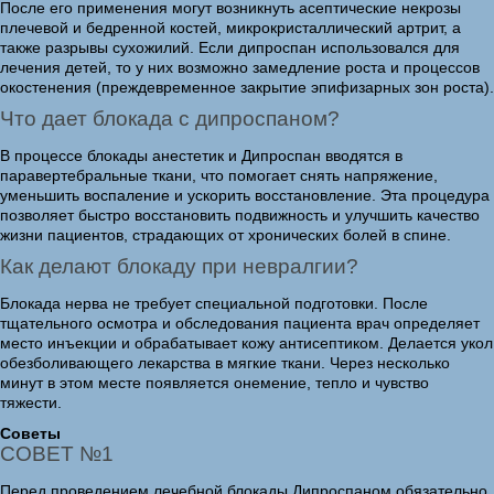
После его применения могут возникнуть асептические некрозы
плечевой и бедренной костей, микрокристаллический артрит, а
также разрывы сухожилий. Если дипроспан использовался для
лечения детей, то у них возможно замедление роста и процессов
окостенения (преждевременное закрытие эпифизарных зон роста).
Что дает блокада с дипроспаном?
В процессе блокады анестетик и Дипроспан вводятся в
паравертебральные ткани, что помогает снять напряжение,
уменьшить воспаление и ускорить восстановление. Эта процедура
позволяет быстро восстановить подвижность и улучшить качество
жизни пациентов, страдающих от хронических болей в спине.
Как делают блокаду при невралгии?
Блокада нерва не требует специальной подготовки. После
тщательного осмотра и обследования пациента врач определяет
место инъекции и обрабатывает кожу антисептиком. Делается укол
обезболивающего лекарства в мягкие ткани. Через несколько
минут в этом месте появляется онемение, тепло и чувство
тяжести.
Советы
СОВЕТ №1
Перед проведением лечебной блокады Дипроспаном обязательно