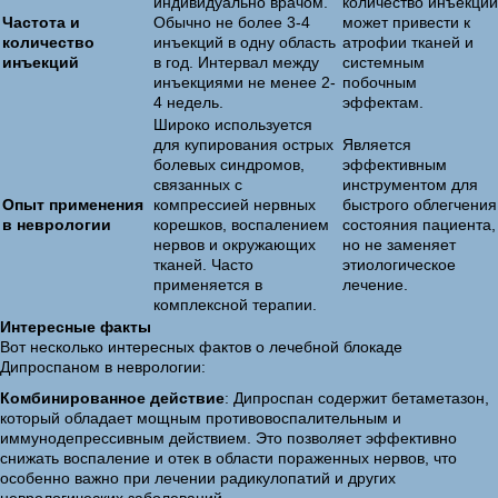
индивидуально врачом.
количество инъекций
Частота и
Обычно не более 3-4
может привести к
количество
инъекций в одну область
атрофии тканей и
инъекций
в год. Интервал между
системным
инъекциями не менее 2-
побочным
4 недель.
эффектам.
Широко используется
для купирования острых
Является
болевых синдромов,
эффективным
связанных с
инструментом для
Опыт применения
компрессией нервных
быстрого облегчения
в неврологии
корешков, воспалением
состояния пациента,
нервов и окружающих
но не заменяет
тканей. Часто
этиологическое
применяется в
лечение.
комплексной терапии.
Интересные факты
Вот несколько интересных фактов о лечебной блокаде
Дипроспаном в неврологии:
Комбинированное действие
: Дипроспан содержит бетаметазон,
который обладает мощным противовоспалительным и
иммунодепрессивным действием. Это позволяет эффективно
снижать воспаление и отек в области пораженных нервов, что
особенно важно при лечении радикулопатий и других