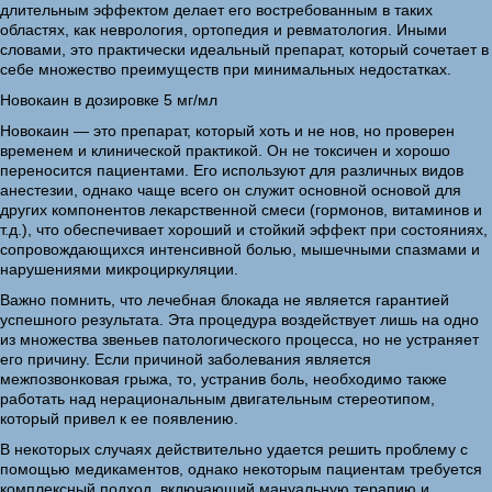
длительным эффектом делает его востребованным в таких
областях, как неврология, ортопедия и ревматология. Иными
словами, это практически идеальный препарат, который сочетает в
себе множество преимуществ при минимальных недостатках.
Новокаин в дозировке 5 мг/мл
Новокаин — это препарат, который хоть и не нов, но проверен
временем и клинической практикой. Он не токсичен и хорошо
переносится пациентами. Его используют для различных видов
анестезии, однако чаще всего он служит основной основой для
других компонентов лекарственной смеси (гормонов, витаминов и
т.д.), что обеспечивает хороший и стойкий эффект при состояниях,
сопровождающихся интенсивной болью, мышечными спазмами и
нарушениями микроциркуляции.
Важно помнить, что лечебная блокада не является гарантией
успешного результата. Эта процедура воздействует лишь на одно
из множества звеньев патологического процесса, но не устраняет
его причину. Если причиной заболевания является
межпозвонковая грыжа, то, устранив боль, необходимо также
работать над нерациональным двигательным стереотипом,
который привел к ее появлению.
В некоторых случаях действительно удается решить проблему с
помощью медикаментов, однако некоторым пациентам требуется
комплексный подход, включающий мануальную терапию и