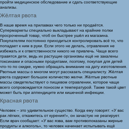
пройти медицинское обследование и сдать соответствующие
анализы.
Жёлтая рвота
В наше время на прилавках чего только ни продаётся.
Супермаркеты специально выкладывают на крайние полки
просроченный товар, чтоб он быстрее ушёл из магазина.
Покупателям постоянно приходиться контролировать всё то, что
попадает к ним в руки. Если этого не делать, отравления не
избежать и к ответственности никого не привлечь. Чаще всего
травятся дети, ведь их растущие организмы ещё не закалены
токсинами и опасными продуктами, поэтому, покупая для детей
что-то по скидке, нужно обращать внимание на дату изготовления.
Рвотные массы о многом могут рассказать специалисту. Жёлтая
рвота содержит большое количество желчи. Жёлтые рвотные
массы свидетельствуют о пищевом отравлении, которое чаще
всего сопровождается поносом и температурой. Также такой цвет
может быть при аппендиците или кишечной инфекции.
Красная рвота
Человек – это удивительное существо. Когда ему говорят: «У вас
рак лёгких, откажитесь от курения!», он зачастую не реагирует.
Если врач сообщает: «У вас язва, вам противопоказаны жирные
продукты и алкоголь», то человек начинает испытывать ещё