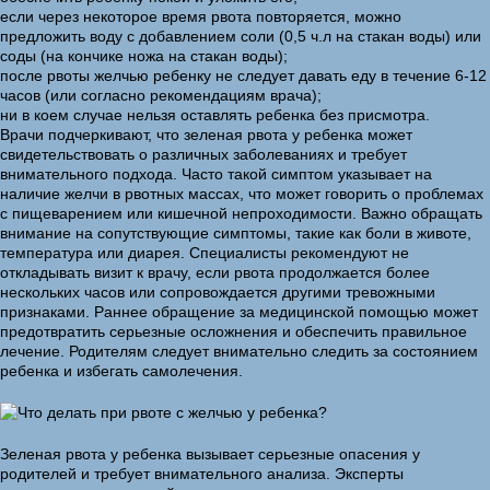
если через некоторое время рвота повторяется, можно
предложить воду с добавлением соли (0,5 ч.л на стакан воды) или
соды (на кончике ножа на стакан воды);
после рвоты желчью ребенку не следует давать еду в течение 6-12
часов (или согласно рекомендациям врача);
ни в коем случае нельзя оставлять ребенка без присмотра.
Врачи подчеркивают, что зеленая рвота у ребенка может
свидетельствовать о различных заболеваниях и требует
внимательного подхода. Часто такой симптом указывает на
наличие желчи в рвотных массах, что может говорить о проблемах
с пищеварением или кишечной непроходимости. Важно обращать
внимание на сопутствующие симптомы, такие как боли в животе,
температура или диарея. Специалисты рекомендуют не
откладывать визит к врачу, если рвота продолжается более
нескольких часов или сопровождается другими тревожными
признаками. Раннее обращение за медицинской помощью может
предотвратить серьезные осложнения и обеспечить правильное
лечение. Родителям следует внимательно следить за состоянием
ребенка и избегать самолечения.
Зеленая рвота у ребенка вызывает серьезные опасения у
родителей и требует внимательного анализа. Эксперты