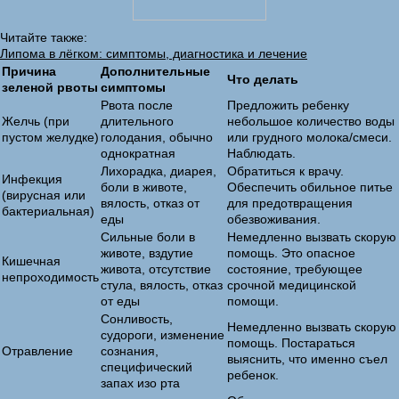
Читайте также:
Липома в лёгком: симптомы, диагностика и лечение
Причина
Дополнительные
Что делать
зеленой рвоты
симптомы
Рвота после
Предложить ребенку
Желчь (при
длительного
небольшое количество воды
пустом желудке)
голодания, обычно
или грудного молока/смеси.
однократная
Наблюдать.
Лихорадка, диарея,
Обратиться к врачу.
Инфекция
боли в животе,
Обеспечить обильное питье
(вирусная или
вялость, отказ от
для предотвращения
бактериальная)
еды
обезвоживания.
Сильные боли в
Немедленно вызвать скорую
животе, вздутие
помощь. Это опасное
Кишечная
живота, отсутствие
состояние, требующее
непроходимость
стула, вялость, отказ
срочной медицинской
от еды
помощи.
Сонливость,
Немедленно вызвать скорую
судороги, изменение
помощь. Постараться
Отравление
сознания,
выяснить, что именно съел
специфический
ребенок.
запах изо рта