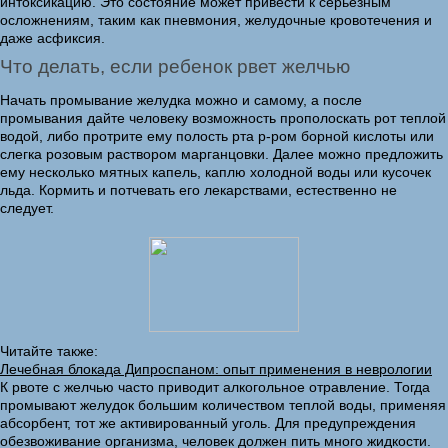
интоксикацию. Это состояние может привести к серьезным
осложнениям, таким как пневмония, желудочные кровотечения и
даже асфиксия.
Что делать, если ребенок рвет желчью
Начать промывание желудка можно и самому, а после
промывания дайте человеку возможность прополоскать рот теплой
водой, либо протрите ему полость рта р-ром борной кислоты или
слегка розовым раствором марганцовки. Далее можно предложить
ему несколько мятных капель, каплю холодной воды или кусочек
льда. Кормить и потчевать его лекарствами, естественно не
следует.
Читайте также:
Лечебная блокада Дипроспаном: опыт применения в неврологии
К рвоте с желчью часто приводит алкогольное отравление. Тогда
промывают желудок большим количеством теплой воды, применяя
абсорбент, тот же активированный уголь. Для предупреждения
обезвоживание организма, человек должен пить много жидкости.