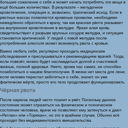
большее сожаление о себе и может начать потреблять эти вещи в
ещё больших количествах. В результате – желудочное
кровотечение, операция и, возможно, трагический исход. Если в
рвотных массах появляются кровяные прожилки, необходимо
немедленно обратиться к врачу, так как красная рвота указывает
на внутреннее кровотечение в желудке. Яркая алая кровь
свидетельствует о разрыве крупных сосудов желудка, и ситуация
становится критической. У людей с язвой желудка после
употребления алкоголя может возникнуть рвота с кровью.
Важно любить себя, регулярно проходить медицинские
обследования и прислушиваться к рекомендациям врачей. Тогда,
если повезёт, можно будет наслаждаться долгой и счастливой
жизнью, полной здоровья. Никто, кроме нас самих, не способен
позаботиться о нашем благополучии. В жизни нет места для лени;
если человек перестал заботиться о себе, значит, он уже
фактически мёртв, просто его тело продолжает функционировать.
Чёрная рвота
После наркоза людей часто тошнит и рвёт. Поскольку данное
состояние может отразиться на физическом и психическом
состоянии человека, врачи не позволяют ему затянуться и дают
«Реглан» или «Торекан», но это в крайнем случае. Обычно всё
проходит без медикаментозного вмешательства.