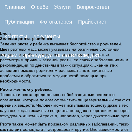
Главная
О себе
Услуги
Вопрос-ответ
Публикации
Фотогалерея
Прайс-лист
Блог
›
Контакты
Документы
Зеленая рвота у ребенка
Зеленая рвота у ребенка вызывает беспокойство у родителей.
Цвет рвотных масс может указывать на различные состояния
здоровья и требует внимательного отношения. В статье
Адрес: г. Оренбург, ул. 70 лет ВЛКСМ, д.31.
рассмотрим причины зеленой рвоты, ее связь с заболеваниями и
рекомендации по действиям в таких ситуациях. Знание этих
аспектов поможет родителям распознать потенциальные
проблемы и обратиться за медицинской помощью при
необходимости.
Рвота желчью у ребенка
Тошнота и рвота представляют собой защитные рефлексы
организма, которые помогают очистить пищеварительный тракт от
вредных веществ. Человек может испытывать тошноту даже в тех
случаях, когда токсичные вещества попадают в организм не через
желудочно-кишечный тракт, а, например, через дыхательные пути.
Рвота также может быть признаком различных заболеваний, таких
как гастрит, холецистит, гастропарез и другие. Вне зависимости от