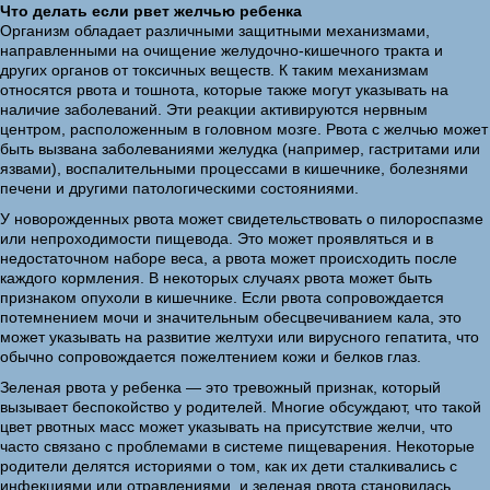
Что делать если рвет желчью ребенка
Организм обладает различными защитными механизмами,
направленными на очищение желудочно-кишечного тракта и
других органов от токсичных веществ. К таким механизмам
относятся рвота и тошнота, которые также могут указывать на
наличие заболеваний. Эти реакции активируются нервным
центром, расположенным в головном мозге. Рвота с желчью может
быть вызвана заболеваниями желудка (например, гастритами или
язвами), воспалительными процессами в кишечнике, болезнями
печени и другими патологическими состояниями.
У новорожденных рвота может свидетельствовать о пилороспазме
или непроходимости пищевода. Это может проявляться и в
недостаточном наборе веса, а рвота может происходить после
каждого кормления. В некоторых случаях рвота может быть
признаком опухоли в кишечнике. Если рвота сопровождается
потемнением мочи и значительным обесцвечиванием кала, это
может указывать на развитие желтухи или вирусного гепатита, что
обычно сопровождается пожелтением кожи и белков глаз.
Зеленая рвота у ребенка — это тревожный признак, который
вызывает беспокойство у родителей. Многие обсуждают, что такой
цвет рвотных масс может указывать на присутствие желчи, что
часто связано с проблемами в системе пищеварения. Некоторые
родители делятся историями о том, как их дети сталкивались с
инфекциями или отравлениями, и зеленая рвота становилась