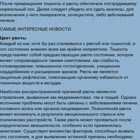
После прекращения тошноты и рвоты обеспечьте пострадавшему
нормальный сон. Далее следует убедить его сдать анализы, для
исключения у него панкреатита, холецистита, либо заболеваний
печени .
САМЫЕ ИНТЕРЕСНЫЕ НОВОСТИ
Цвет рвоты
Каждый из нас хотя бы раз сталкивался с рвотой или тошнотой, и
это состояние знакомо всем как крайне неприятное. Тошнота
представляет собой предшествующее рвоте состояние, которое
может сопровождаться такими симптомами, как слабость,
головокружение, повышенное потоотделение, учащенное
сердцебиение и расширение зрачков. Рвота же является
защитным рефлексом, помогающим организму избавиться от
токсичных веществ в желудке.
Наиболее распространенной причиной рвоты являются
отравления, вызванные как медикаментами, так и пищей. Однако
источники проблемы могут быть связаны с заболеваниями печени,
головного мозга или органов пищеварения. Психогенная рвота
может возникнуть в результате эмоционального стресса или
психических расстройств. Также рвота может проявиться после
хирургических вмешательств, особенно если применялась
анестезия. Существует множество факторов, способных вызвать
это состояние, и для выявления истинной причины необходимо