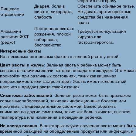
Обратиться к врачу.
Диарея, боли в
Обеспечить обильное питье.
Пищевое
животе, лихорадка,
Не давать противорвотные
отравление
слабость
средства без назначения
врача.
Постоянная рвота с
Аномалии
Требуется консультация
рождения, плохой
развития ЖКТ
хирурга или
набор веса,
(редко)
гастроэнтеролога.
беспокойство
Интересные факты
Вот несколько интересных фактов о зеленой рвоте у детей:
Цвет рвоты и желчь
: Зеленая рвота у ребенка может быть
связана с наличием желчи, которая попадает в желудок. Это может
произойти при различных состояниях, таких как кишечная
непроходимость или гастроэнтерит. Желчь имеет зеленоватый
цвет, что и придает рвоте такой оттенок.
Симптомы заболеваний
: Зеленая рвота может быть признаком
серьезных заболеваний, таких как инфекционные болезни или
проблемы с пищеварительной системой. Важно обратить
внимание на другие симптомы, такие как боль в животе, высокая
температура или изменения в поведении ребенка.
Не всегда опасно
: В некоторых случаях зеленая рвота может быть
временной реакцией на определенные продукты или инфекции, и