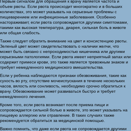
Первым сигналом для обращения к врачу является частота и
объем рвоты. Если рвота происходит многократно и в больших
количествах, это может указывать на серьезные проблемы с
пищеварением или инфекционные заболевания. Особенно
настораживает, если рвота сопровождается другими симптомами,
такими как высокая температура, диарея, сильная боль в животе
или общая слабость.
Также следует обратить внимание на цвет и консистенцию рвоты.
Зеленый цвет может свидетельствовать о наличии желчи, что
может быть связано с непроходимостью кишечника или другими
серьезными патологиями. Если рвота имеет неприятный запах или
содержит примеси крови, это также является тревожным знаком и
требует немедленного медицинского вмешательства.
Если у ребенка наблюдаются признаки обезвоживания, такие как
сухость во рту, отсутствие мочеиспускания в течение нескольких
часов, вялость или сонливость, необходимо срочно обратиться к
врачу. Обезвоживание может развиваться быстро и требует
немедленного лечения.
Кроме того, если рвота возникает после приема пищи и
сопровождается сильной болью в животе, это может указывать на
пищевую аллергию или отравление. В таких случаях также
рекомендуется обратиться за медицинской помощью.
Важно помнить, что даже если рвота не сопровождается другими