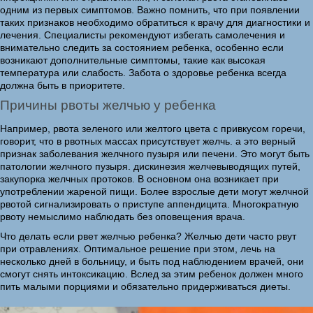
одним из первых симптомов. Важно помнить, что при появлении
таких признаков необходимо обратиться к врачу для диагностики и
лечения. Специалисты рекомендуют избегать самолечения и
внимательно следить за состоянием ребенка, особенно если
возникают дополнительные симптомы, такие как высокая
температура или слабость. Забота о здоровье ребенка всегда
должна быть в приоритете.
Причины рвоты желчью у ребенка
Например, рвота зеленого или желтого цвета с привкусом горечи,
говорит, что в рвотных массах присутствует желчь. а это верный
признак заболевания желчного пузыря или печени. Это могут быть
патологии желчного пузыря. дискинезия желчевыводящих путей,
закупорка желчных протоков. В основном она возникает при
употреблении жареной пищи. Более взрослые дети могут желчной
рвотой сигнализировать о приступе аппендицита. Многократную
рвоту немыслимо наблюдать без оповещения врача.
Что делать если рвет желчью ребенка? Желчью дети часто рвут
при отравлениях. Оптимальное решение при этом, лечь на
несколько дней в больницу, и быть под наблюдением врачей, они
смогут снять интоксикацию. Вслед за этим ребенок должен много
пить малыми порциями и обязательно придерживаться диеты.