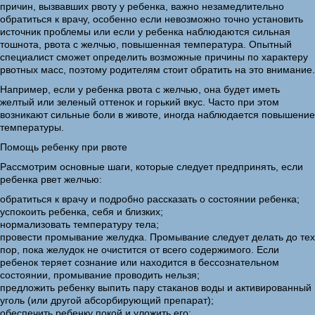
причин, вызвавших рвоту у ребенка, важно незамедлительно
обратиться к врачу, особенно если невозможно точно установить
источник проблемы или если у ребенка наблюдаются сильная
тошнота, рвота с желчью, повышенная температура. Опытный
специалист сможет определить возможные причины по характеру
рвотных масс, поэтому родителям стоит обратить на это внимание.
Например, если у ребенка рвота с желчью, она будет иметь
желтый или зеленый оттенок и горький вкус. Часто при этом
возникают сильные боли в животе, иногда наблюдается повышение
температуры.
Помощь ребенку при рвоте
Рассмотрим основные шаги, которые следует предпринять, если
ребенка рвет желчью:
обратиться к врачу и подробно рассказать о состоянии ребенка;
успокоить ребенка, себя и близких;
нормализовать температуру тела;
провести промывание желудка. Промывание следует делать до тех
пор, пока желудок не очистится от всего содержимого. Если
ребенок теряет сознание или находится в бессознательном
состоянии, промывание проводить нельзя;
предложить ребенку выпить пару стаканов воды и активированный
уголь (или другой абсорбирующий препарат);
обеспечить ребенку покой и уложить его;