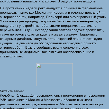
газированных напитков и алкоголя. В рацион могут входить:
На протяжении недели рекомендуется принимать ферментные
препараты, такие как Мезим или Креон, а в течение трех дней —
энтеросорбенты, например, Полисорб или активированный уголь.
Ужин накануне процедуры должен быть легким и нежирным, а
пищу стоит употреблять небольшими порциями, тщательно
пережевывая. В день исследования завтрак следует пропустить,
также не рекомендуется курить и жевать жвачку. Пациенты с
сахарным диабетом могут выпить некрепкий чай и съесть один
сухарик. За два часа до обследования необходимо принять
энтеросорбент. Важно сообщить врачу-сонологу о всех
принимаемых медикаментах, включая обезболивающие и
спазмолитики.
Читайте также:
Лечебная блокада Дипроспаном: опыт применения в неврологии
УЗИ кишечника в Москве и Московской области вызывает
различные отзывы среди пациентов. Многие отмечают высокую
квалификацию специалистов и наличие современного