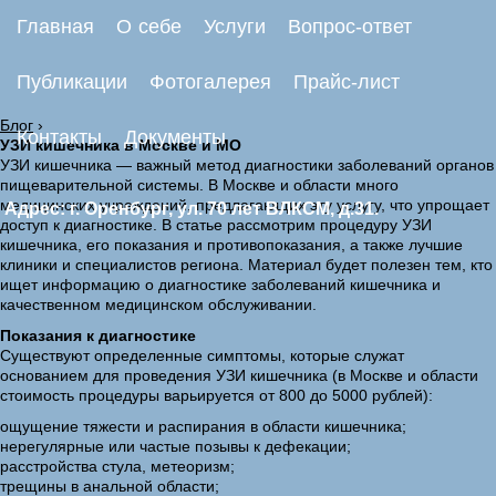
Главная
О себе
Услуги
Вопрос-ответ
Публикации
Фотогалерея
Прайс-лист
Блог
›
Контакты
Документы
УЗИ кишечника в Москве и МО
УЗИ кишечника — важный метод диагностики заболеваний органов
пищеварительной системы. В Москве и области много
медицинских учреждений, предлагающих эту услугу, что упрощает
Адрес: г. Оренбург, ул. 70 лет ВЛКСМ, д.31.
доступ к диагностике. В статье рассмотрим процедуру УЗИ
кишечника, его показания и противопоказания, а также лучшие
клиники и специалистов региона. Материал будет полезен тем, кто
ищет информацию о диагностике заболеваний кишечника и
качественном медицинском обслуживании.
Показания к диагностике
Существуют определенные симптомы, которые служат
основанием для проведения УЗИ кишечника (в Москве и области
стоимость процедуры варьируется от 800 до 5000 рублей):
ощущение тяжести и распирания в области кишечника;
нерегулярные или частые позывы к дефекации;
расстройства стула, метеоризм;
трещины в анальной области;