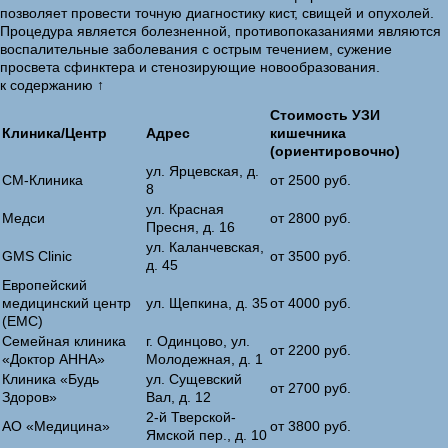
позволяет провести точную диагностику кист, свищей и опухолей.
Процедура является болезненной, противопоказаниями являются
воспалительные заболевания с острым течением, сужение
просвета сфинктера и стенозирующие новообразования.
к содержанию ↑
Стоимость УЗИ
Клиника/Центр
Адрес
кишечника
(ориентировочно)
ул. Ярцевская, д.
СМ-Клиника
от 2500 руб.
8
ул. Красная
Медси
от 2800 руб.
Пресня, д. 16
ул. Каланчевская,
GMS Clinic
от 3500 руб.
д. 45
Европейский
медицинский центр
ул. Щепкина, д. 35
от 4000 руб.
(ЕМС)
Семейная клиника
г. Одинцово, ул.
от 2200 руб.
«Доктор АННА»
Молодежная, д. 1
Клиника «Будь
ул. Сущевский
от 2700 руб.
Здоров»
Вал, д. 12
2-й Тверской-
АО «Медицина»
от 3800 руб.
Ямской пер., д. 10