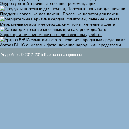
Энурез у детей: причины, лечение, рекомендации
Продукты полезные для печени, Полезные напитки для печени
Мерцательная аритмия сердца: симптомы, лечение и диета
Характер и течение месячных при сахарном диабете
Артроз ВНЧС симптомы фото: лечение народными средствами
Андрейчев © 2012–2015 Все права защищены