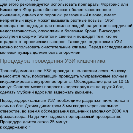
Для этого рекомендуется использовать препараты Фортранс или
Бикасодил. Фортранс обеспечивает более качественное
очищение, однако его порошок, разводимый в воде, имеет
неприятный вкус и может вызывать рвотные позывы. Этот
препарат не подходит для пожилых людей, пациентов с сердечной
недостаточностью, опухолями и болезнью Крона. Бикасодил
доступен в форме таблеток и свечей и подходит тем, кто не
страдает от хронических запоров. Также для подготовки к УЗИ
можно использовать очистительные клизмы. Перед исследованием
мочевой пузырь должен быть опорожнен.
Процедура проведения УЗИ кишечника
Трансабдоминальное УЗИ проводят в положении лежа. На кожу
наносится гель, помогающий проводить ультразвуковые волны и
визуализировать внутренние органы. Обследование длится 10-15
минут. Сонолог может попросить перевернуться на другой бок,
сделать глубокий вдох или задержать дыхание.
Перед эндоректальным УЗИ необходимо раздеться ниже пояса и
лечь на бок. Датчик диаметром 8 мм вводят через анальное
отверстие, во время обследования кишечник заполняют 2000 мл
физраствора. На датчик надевают одноразовый презерватив.
Процедура длится около 25 минут.
к содержанию ↑