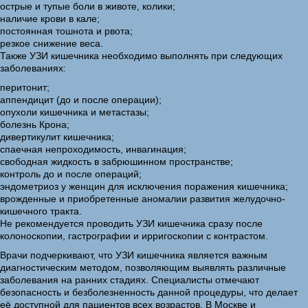
острые и тупые боли в животе, колики;
наличие крови в кале;
постоянная тошнота и рвота;
резкое снижение веса.
Также УЗИ кишечника необходимо выполнять при следующих
заболеваниях:
перитонит;
аппендицит (до и после операции);
опухоли кишечника и метастазы;
болезнь Крона;
дивертикулит кишечника;
спаечная непроходимость, инвагинация;
свободная жидкость в забрюшинном пространстве;
контроль до и после операций;
эндометриоз у женщин для исключения поражения кишечника;
врожденные и приобретенные аномалии развития желудочно-
кишечного тракта.
Не рекомендуется проводить УЗИ кишечника сразу после
колоноскопии, гастрографии и ирригоскопии с контрастом.
Врачи подчеркивают, что УЗИ кишечника является важным
диагностическим методом, позволяющим выявлять различные
заболевания на ранних стадиях. Специалисты отмечают
безопасность и безболезненность данной процедуры, что делает
её доступной для пациентов всех возрастов. В Москве и