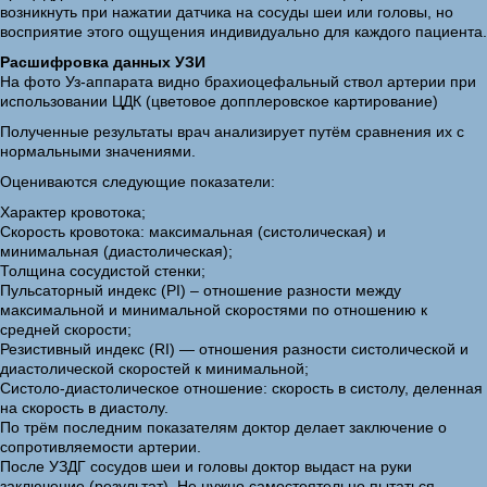
возникнуть при нажатии датчика на сосуды шеи или головы, но
восприятие этого ощущения индивидуально для каждого пациента.
Расшифровка данных УЗИ
На фото Уз-аппарата видно брахиоцефальный ствол артерии при
использовании ЦДК (цветовое допплеровское картирование)
Полученные результаты врач анализирует путём сравнения их с
нормальными значениями.
Оцениваются следующие показатели:
Характер кровотока;
Скорость кровотока: максимальная (систолическая) и
минимальная (диастолическая);
Толщина сосудистой стенки;
Пульсаторный индекс (PI) – отношение разности между
максимальной и минимальной скоростями по отношению к
средней скорости;
Резистивный индекс (RI) — отношения разности систолической и
диастолической скоростей к минимальной;
Систоло-диастолическое отношение: скорость в систолу, деленная
на скорость в диастолу.
По трём последним показателям доктор делает заключение о
сопротивляемости артерии.
После УЗДГ сосудов шеи и головы доктор выдаст на руки
заключение (результат). Не нужно самостоятельно пытаться