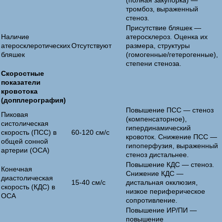
(полная закупорка) —
тромбоз, выраженный
стеноз.
Присутствие бляшек —
Наличие
атеросклероз. Оценка их
атеросклеротических
Отсутствуют
размера, структуры
бляшек
(гомогенные/гетерогенные),
степени стеноза.
Скоростные
показатели
кровотока
(допплерография)
Повышение ПСС — стеноз
Пиковая
(компенсаторное),
систолическая
гипердинамический
скорость (ПСС) в
60-120 см/с
кровоток. Снижение ПСС —
общей сонной
гипоперфузия, выраженный
артерии (ОСА)
стеноз дистальнее.
Повышение КДС — стеноз.
Конечная
Снижение КДС —
диастолическая
15-40 см/с
дистальная окклюзия,
скорость (КДС) в
низкое периферическое
ОСА
сопротивление.
Повышение ИР/ПИ —
повышение