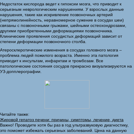
Недостаток кислорода ведет к гипоксии мозга, что приводит к
серьезным неврологическим нарушениям. У взрослых данные
нарушения, такие как искривление позвоночных артерий
(непрямолинейность, неравномерное сужение в сосудах шеи)
связаны с позвоночными грыжами, шейными остеохондрозами,
другими приобретенными деформациями позвоночника.
Клинические проявления сосудистых деформаций зависит от
степени деформации позвоночного столба.
Атеросклеротические изменения в сосудах головного мозга –
проблема людей пожилого возраста. Именно эта патология
приводит к инсультам, инфарктам и тромбозам. Все
патологические состояния сосудов прекрасно визуализируются на
УЗ-допплерографии.
Читайте также:
Жировой гепатоз печени: причины, симптомы, лечение, диета
Важно! Проводите хотя бы раз в год ультразвуковую диагностику,
это поможет избежать серьезных заболеваний. Цена на данную