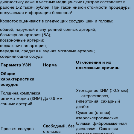
диагностику даже в частных медицинских центрах составляет в
районе 1-2 тысяч рублей. При такой низкой стоимости процедуры,
получаемая информация бесценна!
Кровоток оценивают в следующих сосудах шеи и головы:
общей, наружной и внутренней сонных артерий;
базилярная артерия (БА);
позвоночные артерии;
подключичная артерия;
передняя, средняя и задняя мозговые артерии;
соединяющие сосуды.
Отклонения и их
Параметр УЗИ
Норма
возможные причины
Общие
характеристики
сосудов
Утолщение КИМ (>0.9 мм)
Толщина комплекса
— атеросклероз,
интима-медиа (КИМ)
До 0.9 мм
гипертония, сахарный
сонных артерий
диабет.
Сужение (стеноз) —
атеросклеротические
бляшки, фибромышечная
Свободный, без
Просвет сосудов
дисплазия. Окклюзия
стенозов