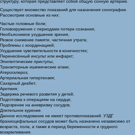
структуру, которая представляет собой общую сонную артерию.
Существует множество показаний для назначения сонографии.
Рассмотрим основные из них:
Частые головные боли;
Головокружения с периодами потери сознания;
Необъяснимое ухудшение зрения;
Резкое снижение памяти, частичная утрата;
Проблемы с координацией;
Ухудшение чувствительности в конечностях;
Перенесённый инсульт или инфаркт;
Эпилептические приступы;
Транзиторные ишемические атаки;
Атеросклероз;
Артериальная гипертензия;
Сахарный диабет;
Аритмия;
Задержка речевого развития у детей;
Подготовка к операциям на сердце;
Подозрение на аневризму сосудов;
Длительное курение.
Данное исследование не имеет противопоказаний. УЗДГ
брахиоцефальных сосудов может быть назначено независимо от
возраста, пола, а также в период беременности и грудного
вскармливания.