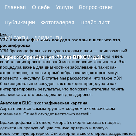
Главная
О себе
Услуги
Вопрос-ответ
Публикации
Фотогалерея
Прайс-лист
Блог
›
Контакты
Документы
УЗИ брахиоцефальных сосудов головы и шеи: что это,
расшифровка
УЗИ брахиоцефальных сосудов головы и шеи — неинвазивный
метод, который оценивает состояние крупных артерий и вен,
Адрес: г. Оренбург, ул. 70 лет ВЛКСМ, д.31.
снабжающих кровью головной мозг и верхние конечности. Эта
процедура важна для диагностики заболеваний, таких как
атеросклероз, стеноз и тромбообразование, которые могут
привести к инсульту. В статье мы рассмотрим, что такое УЗИ
брахиоцефальных сосудов, как проходит процедура и как
интерпретировать результаты, что поможет читателям понять
значимость этого исследования для здоровья.
Анатомия БЦС: эхографическая картина
Аорта является самым крупным сосудом в человеческом
организме. От неё отходят несколько ветвей:
Брахиоцефальный ствол, который отходит справа от аорты,
делится на правую общую сонную артерию и правую
подключичную артерию. Эти артерии в свою очередь разделяются