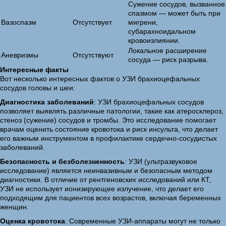
Сужение сосудов, вызванное
спазмом — может быть при
Вазоспазм
Отсутствует
мигрени,
субарахноидальном
кровоизлиянии.
Локальное расширение
Аневризмы
Отсутствуют
сосуда — риск разрыва.
Интересные факты
Вот несколько интересных фактов о УЗИ брахиоцефальных
сосудов головы и шеи:
Диагностика заболеваний
: УЗИ брахиоцефальных сосудов
позволяет выявлять различные патологии, такие как атеросклероз,
стеноз (сужение) сосудов и тромбы. Это исследование помогает
врачам оценить состояние кровотока и риск инсульта, что делает
его важным инструментом в профилактике сердечно-сосудистых
заболеваний.
Безопасность и безболезненность
: УЗИ (ультразвуковое
исследование) является неинвазивным и безопасным методом
диагностики. В отличие от рентгеновских исследований или КТ,
УЗИ не использует ионизирующее излучение, что делает его
подходящим для пациентов всех возрастов, включая беременных
женщин.
Оценка кровотока
: Современные УЗИ-аппараты могут не только