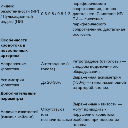
периферического
Индекс
сопротивления, стеноз
резистентности (ИР)
0.6-0.8 / 0.8-1.2
дистальнее. Снижение ИР/
/ Пульсационный
ПИ — снижение
индекс (ПИ)
периферического
сопротивления, дистальная
окклюзия.
Особенности
кровотока в
позвоночных
артериях
Ретроградное (от головы) —
Направление
Антеградное (к
синдром подключичного
кровотока
голове)
обкрадывания.
Выраженная асимметрия
Асимметрия
До 20-30%
(>30%) — гипоплазия одной
кровотока
из артерий, стеноз.
Дополнительные
параметры
Выраженные извитости —
Отсутствуют
могут приводить к
Наличие извитостей
или
нарушению кровотока,
(кинкинг, койлинг)
незначительные
особенно при поворотах
головы.