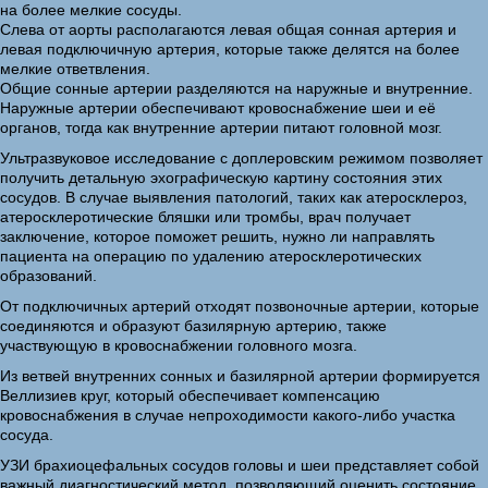
на более мелкие сосуды.
Слева от аорты располагаются левая общая сонная артерия и
левая подключичную артерия, которые также делятся на более
мелкие ответвления.
Общие сонные артерии разделяются на наружные и внутренние.
Наружные артерии обеспечивают кровоснабжение шеи и её
органов, тогда как внутренние артерии питают головной мозг.
Ультразвуковое исследование с доплеровским режимом позволяет
получить детальную эхографическую картину состояния этих
сосудов. В случае выявления патологий, таких как атеросклероз,
атеросклеротические бляшки или тромбы, врач получает
заключение, которое поможет решить, нужно ли направлять
пациента на операцию по удалению атеросклеротических
образований.
От подключичных артерий отходят позвоночные артерии, которые
соединяются и образуют базилярную артерию, также
участвующую в кровоснабжении головного мозга.
Из ветвей внутренних сонных и базилярной артерии формируется
Веллизиев круг, который обеспечивает компенсацию
кровоснабжения в случае непроходимости какого-либо участка
сосуда.
УЗИ брахиоцефальных сосудов головы и шеи представляет собой
важный диагностический метод, позволяющий оценить состояние