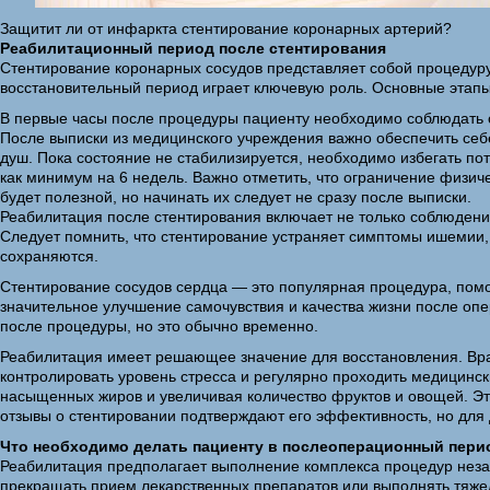
Защитит ли от инфаркта стентирование коронарных артерий?
Реабилитационный период после стентирования
Стентирование коронарных сосудов представляет собой процедуру,
восстановительный период играет ключевую роль. Основные эта
В первые часы после процедуры пациенту необходимо соблюдать с
После выписки из медицинского учреждения важно обеспечить себ
душ. Пока состояние не стабилизируется, необходимо избегать пот
как минимум на 6 недель. Важно отметить, что ограничение физиче
будет полезной, но начинать их следует не сразу после выписки.
Реабилитация после стентирования включает не только соблюдени
Следует помнить, что стентирование устраняет симптомы ишемии,
сохраняются.
Стентирование сосудов сердца — это популярная процедура, помо
значительное улучшение самочувствия и качества жизни после опе
после процедуры, но это обычно временно.
Реабилитация имеет решающее значение для восстановления. Врач
контролировать уровень стресса и регулярно проходить медицинс
насыщенных жиров и увеличивая количество фруктов и овощей. Эт
отзывы о стентировании подтверждают его эффективность, но для
Что необходимо делать пациенту в послеоперационный пери
Реабилитация предполагает выполнение комплекса процедур незави
прекращать прием лекарственных препаратов или выполнять тяже