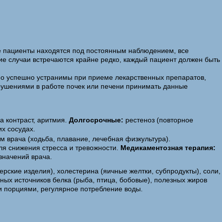
все пациенты находятся под постоянным наблюдением, все
е случаи встречаются крайне редко, каждый пациент должен быть
но успешно устранимы при приеме лекарственных препаратов,
рушениями в работе почек или печени принимать данные
а контраст, аритмия.
Долгосрочные:
рестеноз (повторное
их сосудах.
м врача (ходьба, плавание, лечебная физкультура).
ля снижения стресса и тревожности.
Медикаментозная терапия:
значений врача.
ские изделия), холестерина (яичные желтки, субпродукты), соли,
ных источников белка (рыба, птица, бобовые), полезных жиров
 порциями, регулярное потребление воды.