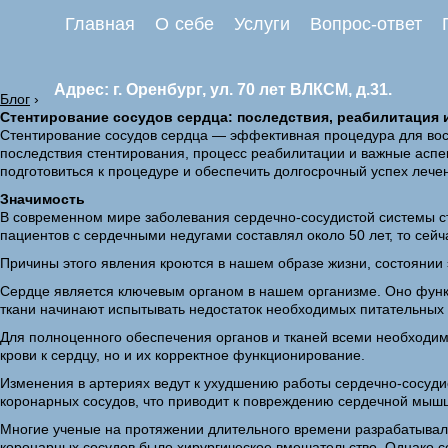
Главная
О себе
Услуги
Вопрос-ответ
Адрес: г. Оренбург, ул. 70 лет ВЛКСМ, д.31.
Блог
›
Стентирование сосудов сердца: последствия, реабилитация 
Стентирование сосудов сердца — эффективная процедура для восс
последствия стентирования, процесс реабилитации и важные асп
подготовиться к процедуре и обеспечить долгосрочный успех лече
Значимость
В современном мире заболевания сердечно-сосудистой системы ст
пациентов с сердечными недугами составлял около 50 лет, то сей
Причины этого явления кроются в нашем образе жизни, состоянии 
Сердце является ключевым органом в нашем организме. Оно функц
ткани начинают испытывать недостаток необходимых питательных 
Для полноценного обеспечения органов и тканей всеми необходим
крови к сердцу, но и их корректное функционирование.
Изменения в артериях ведут к ухудшению работы сердечно-сосуди
коронарных сосудов, что приводит к повреждению сердечной мышцы
Многие ученые на протяжении длительного времени разрабатывал
коронарных сосудов было хирургическое вмешательство. Однако 