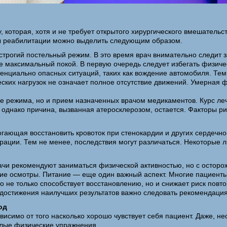
 которая, хотя и не требует открытого хирургического вмешательс
пы реабилитации можно выделить следующим образом.
трогий постельный режим. В это время врач внимательно следит 
е максимальный покой. В первую очередь следует избегать физиче
енциально опасных ситуаций, таких как вождение автомобиля. Тем,
ских нагрузок не означает полное отсутствие движений. Умерная фи
е режима, но и прием назначенных врачом медикаментов. Курс ле
 однако причина, вызванная атеросклерозом, остается. Факторы р
гающая восстановить кровоток при стенокардии и других сердечн
рации. Тем не менее, последствия могут различаться. Некоторые 
и рекомендуют заниматься физической активностью, но с осторож
кие осмотры. Питание — еще один важный аспект. Многие пациент
о не только способствует восстановлению, но и снижает риск пов
 достижения наилучших результатов важно следовать рекомендаци
од
симо от того насколько хорошо чувствует себя пациент. Даже, не
лые физические упражнения.