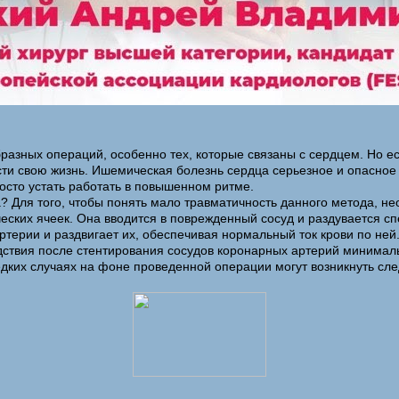
бразных операций, особенно тех, которые связаны с сердцем. Но е
асти свою жизнь. Ишемическая болезнь сердца серьезное и опасное
росто устать работать в повышенном ритме.
? Для того, чтобы понять мало травматичность данного метода, не
ческих ячеек. Она вводится в поврежденный сосуд и раздувается 
терии и раздвигает их, обеспечивая нормальный ток крови по ней.
дствия после стентирования сосудов коронарных артерий минималь
редких случаях на фоне проведенной операции могут возникнуть с