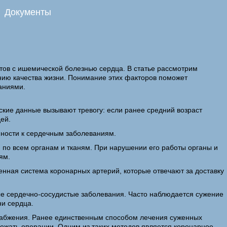
Документы
тов с ишемической болезнью сердца. В статье рассмотрим
нию качества жизни. Понимание этих факторов поможет
аниями.
кие данные вызывают тревогу: если ранее средний возраст
ей.
нности к сердечным заболеваниям.
по всем органам и тканям. При нарушении его работы органы и
ям.
енная система коронарных артерий, которые отвечают за доставку
ые сердечно-сосудистые заболевания. Часто наблюдается сужение
ни сердца.
набжения. Ранее единственным способом лечения суженных
ежать операции. Одним из таких методов является коронарное