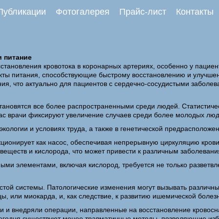
Публикации
Фотогалерея
Прайс-лист
Контакты
и питание
тановления кровотока в коронарных артериях, особенно у пациен
екты питания, способствующие быстрому восстановлению и улучше
ния, что актуально для пациентов с сердечно-сосудистыми заболев
ановятся все более распространенными среди людей. Статистичес
час врачи фиксируют увеличение случаев среди более молодых люд
экологии и условиях труда, а также в генетической предрасположе
ионирует как насос, обеспечивая непрерывную циркуляцию крови 
веществ и кислорода, что может привести к различным заболевани
ыми элементами, включая кислород, требуется не только разветвл
стой системы. Патологические изменения могут вызывать различн
, или миокарда, и, как следствие, к развитию ишемической болез
и и внедряли операции, направленные на восстановление кровос
сегодня существуют менее травматичные методы, позволяющие изб