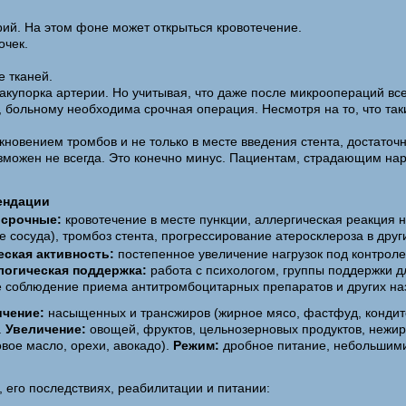
рий. На этом фоне может открыться кровотечение.
очек.
е тканей.
 закупорка артерии. Но учитывая, что даже после микроопераций 
больному необходима срочная операция. Несмотря на то, что таки
овением тромбов и не только в месте введения стента, достаточ
можен не всегда. Это конечно минус. Пациентам, страдающим на
ендации
осрочные:
кровотечение в месте пункции, аллергическая реакция н
е сосуда), тромбоз стента, прогрессирование атеросклероза в друг
ская активность:
постепенное увеличение нагрузок под контроле
логическая поддержка:
работа с психологом, группы поддержки д
е соблюдение приема антитромбоцитарных препаратов и других на
ичение:
насыщенных и трансжиров (жирное мясо, фастфуд, кондитер
.
Увеличение:
овощей, фруктов, цельнозерновых продуктов, нежир
овое масло, орехи, авокадо).
Режим:
дробное питание, небольшими
 его последствиях, реабилитации и питании: