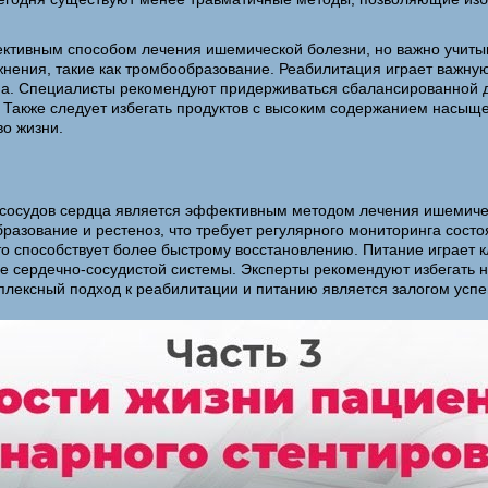
ективным способом лечения ишемической болезни, но важно учиты
ожнения, такие как тромбообразование. Реабилитация играет важну
ина. Специалисты рекомендуют придерживаться сбалансированной 
. Также следует избегать продуктов с высоким содержанием насы
во жизни.
е сосудов сердца является эффективным методом лечения ишемиче
разование и рестеноз, что требует регулярного мониторинга сост
что способствует более быстрому восстановлению. Питание играет 
е сердечно-сосудистой системы. Эксперты рекомендуют избегать 
плексный подход к реабилитации и питанию является залогом успе