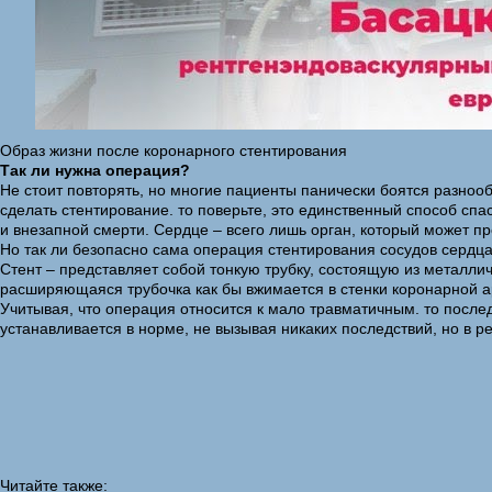
Образ жизни после коронарного стентирования
Так ли нужна операция?
Не стоит повторять, но многие пациенты панически боятся разноо
сделать стентирование. то поверьте, это единственный способ сп
и внезапной смерти. Сердце – всего лишь орган, который может п
Но так ли безопасно сама операция стентирования сосудов сердца
Стент – представляет собой тонкую трубку, состоящую из металли
расширяющаяся трубочка как бы вжимается в стенки коронарной ар
Учитывая, что операция относится к мало травматичным. то после
устанавливается в норме, не вызывая никаких последствий, но в 
Читайте также: