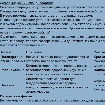
Деформирующий спондилоартроз
Во время операции могут быть нарушены целостность стенок арте
Иногда, как следствие возникают проблемы в нормальной работе п
В месте прокола и ввода стента могут проявиться гематомы.
Очень редко в области установки стента отмечалось тромбировани
И в очень редких случаях, после стентирования может возникнуть
необходимые меры принимаются вовремя. При закупорке артерий, 
готов к такому повороту событий.
Осложнения после заболевания, выражающиеся в основном возникн
которые обладают противосвертывающим действием. Их прием воз
препараты противопоказано.
Аспект
Описание
Реком
Последствия
Возможные осложнения и долгосрочные
Кратк
стентирования
эффекты после установки стента.
сужени
Комплекс мероприятий, направленных на
Физиче
Реабилитация
восстановление здоровья и улучшение
Психо
качества жизни после стентирования.
строго
Диетические рекомендации для
Огран
поддержания здоровья сердца и
Питание
сахара
предотвращения дальнейшего развития
(оливк
атеросклероза.
Интересные факты
Вот несколько интересных фактов о стентировании сосудов сердца,