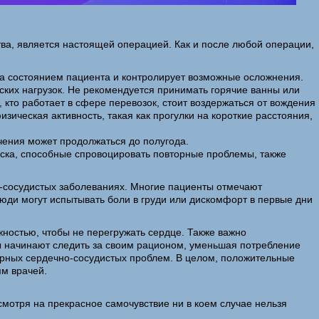
тва, является настоящей операцией. Как и после любой операции,
за состоянием пациента и контролирует возможные осложнения.
ских нагрузок. Не рекомендуется принимать горячие ванны или
 кто работает в сфере перевозок, стоит воздержаться от вождения
зическая активность, такая как прогулки на короткие расстояния,
чения может продолжаться до полугода.
иска, способные спровоцировать повторные проблемы, также
о-сосудистых заболеваниях. Многие пациенты отмечают
люди могут испытывать боли в груди или дискомфорт в первые дни
ностью, чтобы не перегружать сердце. Также важно
ы начинают следить за своим рационом, уменьшая потребление
торных сердечно-сосудистых проблем. В целом, положительные
ям врачей.
смотря на прекрасное самочувствие ни в коем случае нельзя