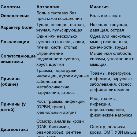
Симптом
Артралгия
Миалгия
Боль в суставах без
Определение
Боль в мышцах
признаков воспаления
Тупая, ноющая, острая,
Ноющая, тянущая,
Характер боли
жгучая, пульсирующая
давящая, острая
Один или несколько
Одна или несколько
Локализация
суставов (колени, локти,
мышц (спина, шея,
плечи, кисти, стопы)
конечности, грудь)
Ограничение
Мышечная слабость,
Сопутствующие
подвижности сустава,
спазмы, уплотнения в
симптомы
хруст, щелчки
мышцах
Травмы, перегрузки,
Травмы, перегрузки,
инфекции, аутоиммунные
Причины
инфекции, вирусные
заболевания,
(общие)
заболевания, стресс,
метаболические
дефицит витаминов
нарушения, стресс
Рост, травмы,
Рост, травмы, инфекции
Причины (у
инфекции,
(ОРВИ, грипп),
детей)
переохлаждение,
ювенильный артрит
физические нагрузки
Осмотр, анализы крови
(ОАК, биохимия,
Осмотр, анализы
Диагностика
ревмопробы), рентген,
крови, ЭМГ, УЗИ мышц