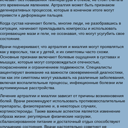
это временным явлением. Артралгия может быть признаком
дегенеративных процессов, которые в конечном итоге могут
привести к деформации пальцев.
Когда сустав начинает болеть, многие люди, не разобравшись в
ситуации, начинают прикладывать компрессы и использовать
согревающие мази и гели, не осознавая, что могут усугубить свое
состояние.
Врачи подчеркивают, что артралгия и миалгия могут проявляться
как у взрослых, так и у детей, и их симптомы часто схожи.
Основные признаки включают болевые ощущения в суставах и
мышцах, которые могут сопровождаться отечностью,
покраснением и ограничением подвижности. Специалисты
акцентируют внимание на важности своевременной диагностики,
так как эти симптомы могут указывать на различные заболевания,
включая воспалительные процессы, инфекционные болезни или
аутоиммунные расстройства.
Лечение артралгии и миалгии зависит от причины возникновения
болей. Врачи рекомендуют использовать противовоспалительные
препараты, физиотерапию и, в некоторых случаях,
кортикостероиды. Также важным аспектом является изменение
образа жизни: регулярные физические нагрузки,
сбалансированное питание и достаточный отдых способствуют
улучшению состояния. Врачи настоятельно советуют не