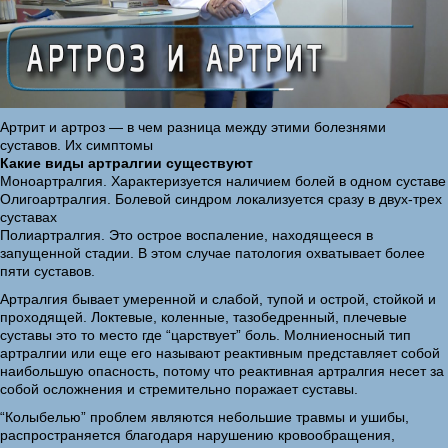
Артрит и артроз — в чем разница между этими болезнями
суставов. Их симптомы
Какие виды артралгии существуют
Моноартралгия. Характеризуется наличием болей в одном суставе
Олигоартралгия. Болевой синдром локализуется сразу в двух-трех
суставах
Полиартралгия. Это острое воспаление, находящееся в
запущенной стадии. В этом случае патология охватывает более
пяти суставов.
Артралгия бывает умеренной и слабой, тупой и острой, стойкой и
проходящей. Локтевые, коленные, тазобедренный, плечевые
суставы это то место где “царствует” боль. Молниеносный тип
артралгии или еще его называют реактивным представляет собой
наибольшую опасность, потому что реактивная артралгия несет за
собой осложнения и стремительно поражает суставы.
“Колыбелью” проблем являются небольшие травмы и ушибы,
распространяется благодаря нарушению кровообращения,