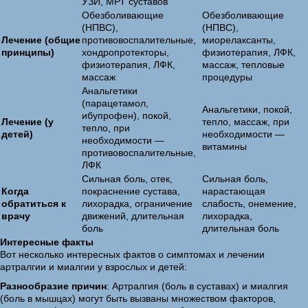
УЗИ, МРТ суставов
Обезболивающие
Обезболивающие
(НПВС),
(НПВС),
Лечение (общие
противовоспалительные,
миорелаксанты,
принципы)
хондропротекторы,
физиотерапия, ЛФК,
физиотерапия, ЛФК,
массаж, тепловые
массаж
процедуры
Анальгетики
(парацетамол,
Анальгетики, покой,
ибупрофен), покой,
Лечение (у
тепло, массаж, при
тепло, при
детей)
необходимости —
необходимости —
витамины
противовоспалительные,
ЛФК
Сильная боль, отек,
Сильная боль,
Когда
покраснение сустава,
нарастающая
обратиться к
лихорадка, ограничение
слабость, онемение,
врачу
движений, длительная
лихорадка,
боль
длительная боль
Интересные факты
Вот несколько интересных фактов о симптомах и лечении
артралгии и миалгии у взрослых и детей:
Разнообразие причин
: Артралгия (боль в суставах) и миалгия
(боль в мышцах) могут быть вызваны множеством факторов,