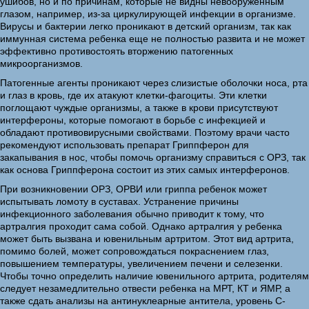
ушибов, но и по причинам, которые не видны невооруженным
глазом, например, из-за циркулирующей инфекции в организме.
Вирусы и бактерии легко проникают в детский организм, так как
иммунная система ребенка еще не полностью развита и не может
эффективно противостоять вторжению патогенных
микроорганизмов.
Патогенные агенты проникают через слизистые оболочки носа, рта
и глаз в кровь, где их атакуют клетки-фагоциты. Эти клетки
поглощают чуждые организмы, а также в крови присутствуют
интерфероны, которые помогают в борьбе с инфекцией и
обладают противовирусными свойствами. Поэтому врачи часто
рекомендуют использовать препарат Гриппферон для
закапывания в нос, чтобы помочь организму справиться с ОРЗ, так
как основа Гриппферона состоит из этих самых интерферонов.
При возникновении ОРЗ, ОРВИ или гриппа ребенок может
испытывать ломоту в суставах. Устранение причины
инфекционного заболевания обычно приводит к тому, что
артралгия проходит сама собой. Однако артралгия у ребенка
может быть вызвана и ювенильным артритом. Этот вид артрита,
помимо болей, может сопровождаться покраснением глаз,
повышением температуры, увеличением печени и селезенки.
Чтобы точно определить наличие ювенильного артрита, родителям
следует незамедлительно отвести ребенка на МРТ, КТ и ЯМР, а
также сдать анализы на антинуклеарные антитела, уровень С-