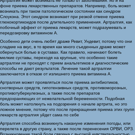
Артралгия может возникать не только от заболевания. но и на
фоне приема лекарственных препаратов. Например, боль может
возникать при таком патологическом состоянии как синдром
Слоукэна. Этот синдром возникает при резкой отмене приема
глюкокортикоидов после длительного применения. Артралгия, как
побочный эффект от приема лекарств, может подразумевать и
передозировку витамином А.
Особенно дети очень любят драже Ревит, Ундевит, потому что они
сладкие на вкус, в то время как много съеденных драже может
обернуться болью в суставах. Как правило, начинают болеть
мелкие суставы, переходя на крупные, что особенно такие
артралгии не проходят с прием анальгетиков и диагностические
способы не дают результатов. Лечение такой артралгии
заключается в отказе от излишнего приема витамина А.
Артралгия может проявляться после приема антибиотиков,
снотворных средств, гипотензивных средств, противоморозных,
противотуберкулезных, а также после препаратов
предохраняющих от нежелательной беременности. Подобная
боль может натолкнуть на подозрения о начале артрита, но это
ложное мнение, потому что после прекращения приема этих групп
лекарств артралгия уйдет сама по себе
Артралгия способна возникнуть накануне изменения погоды, или
перелета в другую страну, а также после перенесения ОРВИ, ОРЗ.
Возникновение такой боли связана с высокой чувствительностью