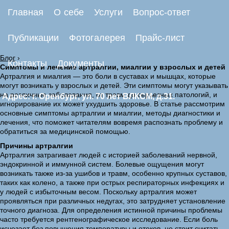
Главная
О себе
Услуги
Вопрос-ответ
Публикации
Фотогалерея
Прайс-лист
Блог
›
Контакты
Документы
Симптомы и лечение артралгии, миалгии у взрослых и детей
Артралгия и миалгия — это боли в суставах и мышцах, которые
могут возникать у взрослых и детей. Эти симптомы могут указывать
на различные заболевания, от травм до серьезных патологий, и
Адрес: г. Оренбург, ул. 70 лет ВЛКСМ, д.31.
игнорирование их может ухудшить здоровье. В статье рассмотрим
основные симптомы артралгии и миалгии, методы диагностики и
лечения, что поможет читателям вовремя распознать проблему и
обратиться за медицинской помощью.
Причины артралгии
Артралгия затрагивает людей с историей заболеваний нервной,
эндокринной и иммунной систем. Болевые ощущения могут
возникать также из-за ушибов и травм, особенно крупных суставов,
таких как колено, а также при острых респираторных инфекциях и
у людей с избыточным весом. Поскольку артралгия может
проявляться при различных недугах, это затрудняет установление
точного диагноза. Для определения истинной причины проблемы
часто требуется рентгенографическое исследование. Если боль
исчезает без повышения температуры и отеков, не стоит считать