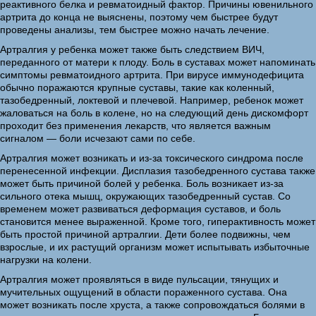
реактивного белка и ревматоидный фактор. Причины ювенильного
артрита до конца не выяснены, поэтому чем быстрее будут
проведены анализы, тем быстрее можно начать лечение.
Артралгия у ребенка может также быть следствием ВИЧ,
переданного от матери к плоду. Боль в суставах может напоминать
симптомы ревматоидного артрита. При вирусе иммунодефицита
обычно поражаются крупные суставы, такие как коленный,
тазобедренный, локтевой и плечевой. Например, ребенок может
жаловаться на боль в колене, но на следующий день дискомфорт
проходит без применения лекарств, что является важным
сигналом — боли исчезают сами по себе.
Артралгия может возникать и из-за токсического синдрома после
перенесенной инфекции. Дисплазия тазобедренного сустава также
может быть причиной болей у ребенка. Боль возникает из-за
сильного отека мышц, окружающих тазобедренный сустав. Со
временем может развиваться деформация суставов, и боль
становится менее выраженной. Кроме того, гиперактивность может
быть простой причиной артралгии. Дети более подвижны, чем
взрослые, и их растущий организм может испытывать избыточные
нагрузки на колени.
Артралгия может проявляться в виде пульсации, тянущих и
мучительных ощущений в области пораженного сустава. Она
может возникать после хруста, а также сопровождаться болями в