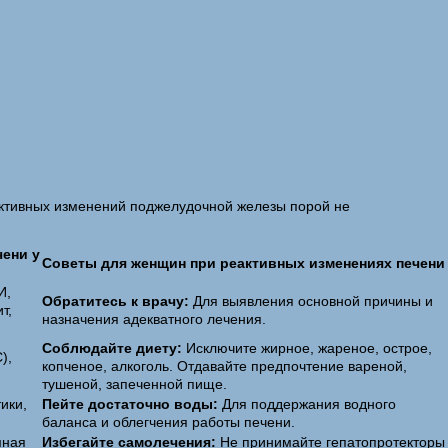
еактивных изменений поджелудочной железы порой не
ени у
Советы для женщин при реактивных изменениях печени
И,
Обратитесь к врачу:
Для выявления основной причины и
т,
назначения адекватного лечения.
Соблюдайте диету:
Исключите жирное, жареное, острое,
),
копченое, алкоголь. Отдавайте предпочтение вареной,
тушеной, запеченной пище.
ики,
Пейте достаточно воды:
Для поддержания водного
баланса и облегчения работы печени.
мная
Избегайте самолечения:
Не принимайте гепатопротекторы