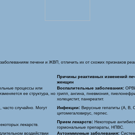
о заболеваниям печени и ЖВП, отличить их от схожих признаков р
Причины реактивных изменений печ
женщин
тельные процессы или
Воспалительные заболевания:
ОРВ
изменяется ее структура, но
грипп, ангина, пневмония, пиелонефри
холецистит, панкреатит.
 часто случайно. Могут
Инфекции:
Вирусные гепатиты (A, B, C
.
цитомегаловирус, герпес.
Прием лекарств:
Некоторые антибиот
екоторых лекарств.
гормональные препараты, НПВС.
 длительном воздействии
Аутоиммунные заболевания:
Систе