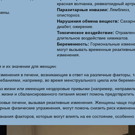
красная волчанка, ревматоидный артри
Паразитарные инвазии:
Лямблиоз,
чины.
описторхоз.
Нарушения обмена веществ:
Сахар
диабет, ожирение.
Токсическое воздействие:
Отравлен
длительное воздействие химикатов.
Беременность:
Гормональные измен
могут вызывать временные реактивны
изменения.
и и их значении для женщин:
изменения в печени, возникающие в ответ на различные факторы, т
ебаниями, например, во время менструального цикла или беремен
 жизни или имеющие нездоровые привычки (например, неправильно
жизни и сбалансированного питания может помочь предотвратить 
доровье печени, вызывая реактивные изменения. Женщины чаще под
лярные физические упражнения, могут помочь снизить риск изменен
знания факторов, которые могут влиять на ее состояние, особенно