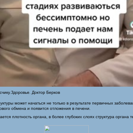
чику.Здоровье. Доктор Берков
уры может начаться не только в результате первичных заболевани
ового обмена и появится отложения в печени.
ется плотность органа, в более глубоких слоях структура органа т