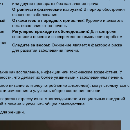
т.
или другие препараты без назначения врача.
Ограничьте физические нагрузки:
В период обострения
основного заболевания.
ный
Откажитесь от вредных привычек:
Курение и алкоголь
негативно влияют на печень.
ия,
Регулярно проходите обследования:
Для контроля
состояния печени и своевременного выявления проблем.
ения
Следите за весом:
Ожирение является фактором риска
е
для развития заболеваний печени.
акие как воспаление, инфекции или токсические воздействия. У
ности, что делает их более уязвимыми к заболеваниям печени.
е питание или злоупотребление алкоголем), могут столкнуться с
эти изменения и улучшить общее состояние печени.
вержены стрессу из-за многозадачности и социальных ожиданий.
ий в печени и улучшить общее самочувствие.
 для женщин.