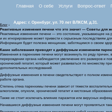
Главная
О себе
Услуги
Вопрос-ответ
Адрес: г. Оренбург, ул. 70 лет ВЛКСМ, д.31.
Блог
›
Реактивные изменения печени что это значит — Советы для 
Реактивные изменения печени — это состояние, указывающее на р
и их игнорирование может привести к серьезным последствиям для
Информация будет полезна женщинам, заботящимся о своем здор
Какие заболевания приводят к диффузным изменениям паре
Изменения в паренхиме печени могут возникнуть по ряду причин
перерождении органа наблюдается увеличение его размеров и повы
хронический гепатит, который может развиваться по множеству пр
дополнительных исследований.
Диффузные изменения в печени свидетельствуют о полном изменен
работе органа.
Степень отека паренхимы печени зависит от тяжести воспалительн
алкоголизм, опухоли, хронический гепатит и кистозные образовани
Также не стоит исключать влияние паразитов или вирусных инфекц
Начавшиеся диффузные изменения печени могут проявляться такими
Реактивные изменения печени представляют собой состояние, воз