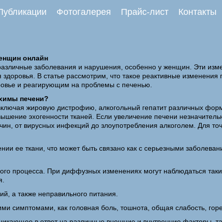
Публикации
Фотогалерея
Прайс-лист
Контакты
женщин онлайн
азличные заболевания и нарушения, особенно у женщин. Эти изме
 здоровья. В статье рассмотрим, что такое реактивные изменения 
овье и реагирующим на проблемы с печенью.
нхимы печени?
, включая жировую дистрофию, алкогольный гепатит различных фо
шение эхогенности тканей. Если увеличение печени незначительно
ичин, от вирусных инфекций до злоупотребления алкоголем. Для т
ии ее ткани, что может быть связано как с серьезными заболева
ого процесса. При диффузных изменениях могут наблюдаться такие
я.
ий, а также неправильного питания.
 симптомами, как головная боль, тошнота, общая слабость, гореч
никающее в ответ на различные внешние и внутренние факторы, та