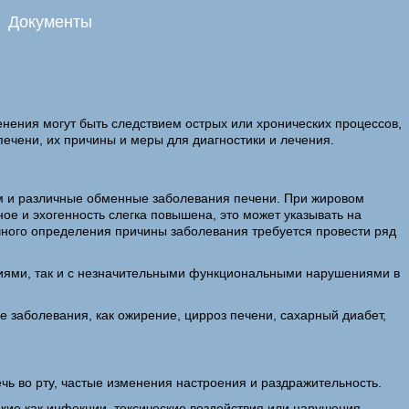
Документы
нения могут быть следствием острых или хронических процессов,
печени, их причины и меры для диагностики и лечения.
рм и различные обменные заболевания печени. При жировом
е и эхогенность слегка повышена, это может указывать на
очного определения причины заболевания требуется провести ряд
ниями, так и с незначительными функциональными нарушениями в
 заболевания, как ожирение, цирроз печени, сахарный диабет,
ь во рту, частые изменения настроения и раздражительность.
кие как инфекции, токсические воздействия или нарушения