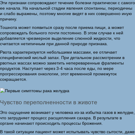
Эти признаки сопровождают течение болезни практически с самого
ее начала. На начальной стадии явления спонтанны, периодичны
и слабо выражены, поэтому многие видят в них совершенно иную
причину.
Тошнота может появиться сразу после приема пищи, а может
сопровождать больного почти постоянно. В этом случае к ней
добавляется чрезмерное выделение слюнной жидкости, что
считается нетипичным при данной природе признака.
Рвота характеризуется небольшими массами, ее отличает
специфический кислый запах. При детальном рассмотрении в
рвотных массах можно заметить непереваренные фрагменты
продуктов. Наступает через 3-4 часа после еды, по мере
прогрессирования онкологии, этот временной промежуток
сокращается.
Чувство переполненности в животе
Это ощущение возникает у человека из-за избытка газов в желудке,
что затрудняет процесс расщепления сахара. В результате в
органе начинают происходить процессы брожения.
В такой ситуации пациент может испытывать чувство сытости, даже