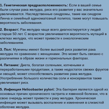
1. Генетическая предрасположенность:
Если в вашей семье
были случаи рака желудка, риск его развития у вас значительно
увеличивается. Наследственные синдромы, такие как синдром
Линча и семейный аденоматозный полипоз, также могут повышать
вероятность заболевания.
2. Возраст:
Рак желудка чаще всего диагностируется у людей
старше 50 лет. С возрастом увеличивается вероятность мутаций в
клетках желудка, что может привести к онкологическим
заболеваниям.
3. Пол:
Мужчины имеют более высокий риск развития рака
желудка по сравнению с женщинами. Это может быть связано с
различиями в образе жизни и гормональных факторах.
4. Питание:
Диета, богатая солеными, копчеными и
переработанными продуктами, а также недостаток свежих фруктов
и овощей, может способствовать развитию рака желудка.
Употребление большого количества соли и консервантов также
увеличивает риск.
5. Инфекция Helicobacter pylori:
Эта бактерия является одной из
основных причин хронического гастрита и язвенной болезни, что в
свою очередь может привести к раку желудка. Хроническая
инфекция может вызывать воспаление и изменения в слизистой
оболочке желудка.