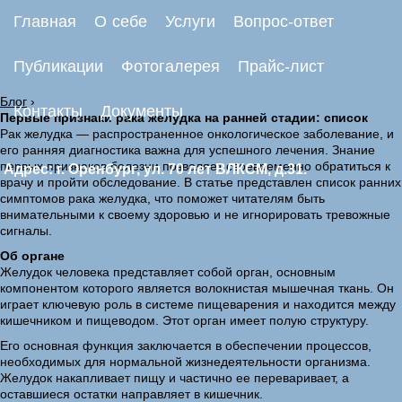
Главная
О себе
Услуги
Вопрос-ответ
Публикации
Фотогалерея
Прайс-лист
Блог
›
Контакты
Документы
Первые признаки рака желудка на ранней стадии: список
Рак желудка — распространенное онкологическое заболевание, и
его ранняя диагностика важна для успешного лечения. Знание
первых признаков болезни позволяет своевременно обратиться к
Адрес: г. Оренбург, ул. 70 лет ВЛКСМ, д.31.
врачу и пройти обследование. В статье представлен список ранних
симптомов рака желудка, что поможет читателям быть
внимательными к своему здоровью и не игнорировать тревожные
сигналы.
Об органе
Желудок человека представляет собой орган, основным
компонентом которого является волокнистая мышечная ткань. Он
играет ключевую роль в системе пищеварения и находится между
кишечником и пищеводом. Этот орган имеет полую структуру.
Его основная функция заключается в обеспечении процессов,
необходимых для нормальной жизнедеятельности организма.
Желудок накапливает пищу и частично ее переваривает, а
оставшиеся остатки направляет в кишечник.