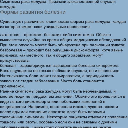
Симптомы рака желудка. Признаки злокачественной опухоли
желудка
Формы развития болезни
Существуют различные клинические формы рака желудка, каждая
из которых имеет свои уникальные проявления:
латентная – протекает без каких-либо симптомов. Обычно
выявляется случайно во время общих медицинских обследований.
При этом опухоль может быть обнаружена при пальпации живота;
безболевая – проходит без ощущения дискомфорта, хотя явные
признаки, как местного, так и общего характера, могут
присутствовать;
болевая – характеризуется выраженным болевым синдромом.
Боль ощущается не только в области опухоли, но и в пояснице.
Интенсивность боли может варьироваться, а периодичность
зависит от стадии заболевания. Часто боль становится
хронической.
Ранние симптомы рака желудка могут быть неочевидными, и
многие люди не придают им значения. Обычно это проявляется в
виде легкого дискомфорта или небольших изменений в
пищеварении. Например, постоянная изжога, чувство тяжести
после еды или снижение аппетита могут быть первыми
тревожными сигналами. Некоторые пациенты отмечают появление
тошноты или рвоты, особенно если они не связаны с другими
заболеваниями. Также стоит обратить внимание на резкое