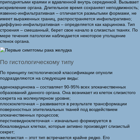
приподнятыми краями и вдавленной внутрь серединкой. Вызывает
искривление органа. Длительное время сохраняет неподвижность;
язвенно-инфильтративная – отличается размытыми формами, не
имеет выраженных границ, распространяется инфильтративно;
диффузно-инфильтративная – определяется как карцинома. Тип
строения – смешанный, берет свое начало в слизистых тканях. По
мере течения патологии наблюдается некоторое утолщение
стенок органа.
По гистологическому типу
По принципу гистологической классификации опухоли
подразделяются на следующие виды:
аденокарцинома – составляет 90-95% всех злокачественных
образований данного органа. Она возникает из клеток слизистого
секрета на молекулярном уровне;
плоскоклеточная – развивается в результате трансформации
поверхностных эпителиальных тканей под воздействием
злокачественных процессов;
перстневидноклеточная – изначально формируется в
бокаловидных клетках, которые активно производят слизистый
секрет;
железистая – этот тип встречается крайне редко. Его