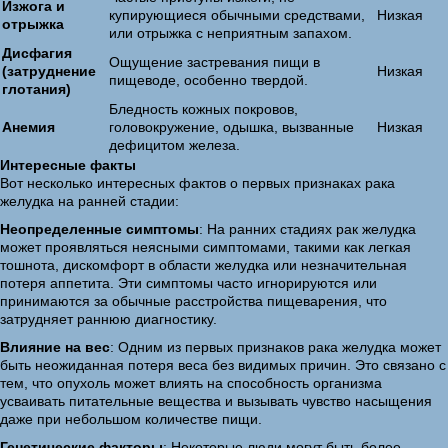
Изжога и
купирующиеся обычными средствами,
Низкая
отрыжка
или отрыжка с неприятным запахом.
Дисфагия
Ощущение застревания пищи в
(затруднение
Низкая
пищеводе, особенно твердой.
глотания)
Бледность кожных покровов,
Анемия
головокружение, одышка, вызванные
Низкая
дефицитом железа.
Интересные факты
Вот несколько интересных фактов о первых признаках рака
желудка на ранней стадии:
Неопределенные симптомы
: На ранних стадиях рак желудка
может проявляться неясными симптомами, такими как легкая
тошнота, дискомфорт в области желудка или незначительная
потеря аппетита. Эти симптомы часто игнорируются или
принимаются за обычные расстройства пищеварения, что
затрудняет раннюю диагностику.
Влияние на вес
: Одним из первых признаков рака желудка может
быть неожиданная потеря веса без видимых причин. Это связано с
тем, что опухоль может влиять на способность организма
усваивать питательные вещества и вызывать чувство насыщения
даже при небольшом количестве пищи.
Генетические факторы
: Некоторые люди могут быть более