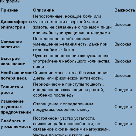
их формы.
Признак
Описание
Важность
Непостоянные, ноющие боли или
Дискомфорт в
чувство тяжести в верхней части
Высокая
эпигастрии
живота, не связанные с приемом пищи
или слабо купирующиеся антацидами.
Постепенное, необъяснимое
Снижение
уменьшение желания есть, даже при
Высокая
аппетита
виде любимых блюд.
Чувство переполнения желудка после
Быстрое
употребления небольшого количества
Высокая
насыщение
пищи.
Необъяснимая
Снижение массы тела без изменения
Высокая
потеря веса
диеты или физической активности.
Периодические приступы тошноты,
Тошнота и
иногда сопровождающиеся рвотой,
Средняя
рвота
особенно после еды.
Изменение
Отвращение к определенным
вкусовых
Средняя
продуктам, особенно к мясу.
предпочтений
Постоянное чувство усталости,
Слабость и
снижение работоспособности, не
Средняя
утомляемость
связанное с физическими нагрузками.
Частые приступы изжоги, не