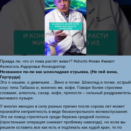
Правда ли, что от пива растёт живот? #shorts #пиво #живот
#алкоголь #здоровье #онкодоктор
Незванное пи-пи как шоколадная отрыжка. (Не пей вина,
Гертруда)
Это о нашем, о девичьем….Вино и почки. Шоколад и почки, острый
соус типа Табаско и, конечно же, кофе. Говоря более строгими
словами, алкоголь, сахар, кофе, пряности – сильный раздражитель
мочевого пузыря.
У многих женщин в силу разных причин после сорока лет может
произойти неприятность в виде бесконтрольного мочеиспускания.
Это не повод стреляться среди березок средней полосы
(простенькая операция снимает проблему навсегда), но если вы
решили оставить все как есть и подтекать как худой кран, то по