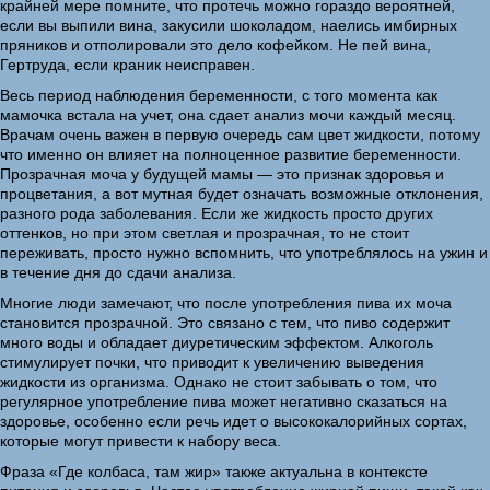
крайней мере помните, что протечь можно гораздо вероятней,
если вы выпили вина, закусили шоколадом, наелись имбирных
пряников и отполировали это дело кофейком. Не пей вина,
Гертруда, если краник неисправен.
Весь период наблюдения беременности, с того момента как
мамочка встала на учет, она сдает анализ мочи каждый месяц.
Врачам очень важен в первую очередь сам цвет жидкости, потому
что именно он влияет на полноценное развитие беременности.
Прозрачная моча у будущей мамы — это признак здоровья и
процветания, а вот мутная будет означать возможные отклонения,
разного рода заболевания. Если же жидкость просто других
оттенков, но при этом светлая и прозрачная, то не стоит
переживать, просто нужно вспомнить, что употреблялось на ужин и
в течение дня до сдачи анализа.
Многие люди замечают, что после употребления пива их моча
становится прозрачной. Это связано с тем, что пиво содержит
много воды и обладает диуретическим эффектом. Алкоголь
стимулирует почки, что приводит к увеличению выведения
жидкости из организма. Однако не стоит забывать о том, что
регулярное употребление пива может негативно сказаться на
здоровье, особенно если речь идет о высококалорийных сортах,
которые могут привести к набору веса.
Фраза «Где колбаса, там жир» также актуальна в контексте