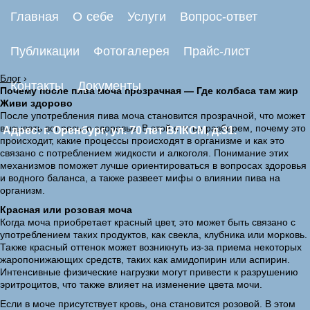
Главная
О себе
Услуги
Вопрос-ответ
Публикации
Фотогалерея
Прайс-лист
Блог
›
Контакты
Документы
Почему после пива моча прозрачная — Где колбаса там жир
Живи здорово
После употребления пива моча становится прозрачной, что может
вызывать вопросы о здоровье. В этой статье разберем, почему это
Адрес: г. Оренбург, ул. 70 лет ВЛКСМ, д.31.
происходит, какие процессы происходят в организме и как это
связано с потреблением жидкости и алкоголя. Понимание этих
механизмов поможет лучше ориентироваться в вопросах здоровья
и водного баланса, а также развеет мифы о влиянии пива на
организм.
Красная или розовая моча
Когда моча приобретает красный цвет, это может быть связано с
употреблением таких продуктов, как свекла, клубника или морковь.
Также красный оттенок может возникнуть из-за приема некоторых
жаропонижающих средств, таких как амидопирин или аспирин.
Интенсивные физические нагрузки могут привести к разрушению
эритроцитов, что также влияет на изменение цвета мочи.
Если в моче присутствует кровь, она становится розовой. В этом