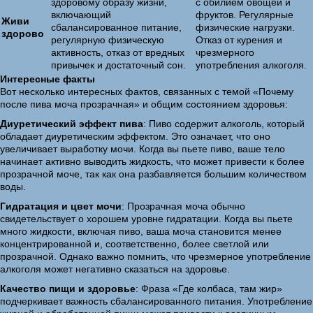
здоровому образу жизни,
с обилием овощей и
включающий
фруктов. Регулярные
Живи
сбалансированное питание,
физические нагрузки.
здорово
регулярную физическую
Отказ от курения и
активность, отказ от вредных
чрезмерного
привычек и достаточный сон.
употребления алкоголя.
Интересные факты
Вот несколько интересных фактов, связанных с темой «Почему
после пива моча прозрачная» и общим состоянием здоровья:
Диуретический эффект пива
: Пиво содержит алкоголь, который
обладает диуретическим эффектом. Это означает, что оно
увеличивает выработку мочи. Когда вы пьете пиво, ваше тело
начинает активно выводить жидкость, что может привести к более
прозрачной моче, так как она разбавляется большим количеством
воды.
Гидратация и цвет мочи
: Прозрачная моча обычно
свидетельствует о хорошем уровне гидратации. Когда вы пьете
много жидкости, включая пиво, ваша моча становится менее
концентрированной и, соответственно, более светлой или
прозрачной. Однако важно помнить, что чрезмерное употребление
алкоголя может негативно сказаться на здоровье.
Качество пищи и здоровье
: Фраза «Где колбаса, там жир»
подчеркивает важность сбалансированного питания. Употребление