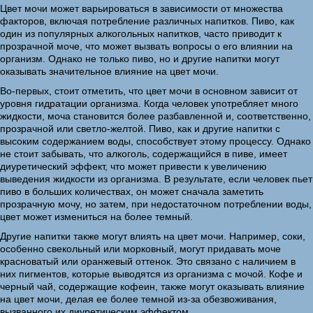
Цвет мочи может варьироваться в зависимости от множества
факторов, включая потребление различных напитков. Пиво, как
один из популярных алкогольных напитков, часто приводит к
прозрачной моче, что может вызвать вопросы о его влиянии на
организм. Однако не только пиво, но и другие напитки могут
оказывать значительное влияние на цвет мочи.
Во-первых, стоит отметить, что цвет мочи в основном зависит от
уровня гидратации организма. Когда человек употребляет много
жидкости, моча становится более разбавленной и, соответственно,
прозрачной или светло-желтой. Пиво, как и другие напитки с
высоким содержанием воды, способствует этому процессу. Однако
не стоит забывать, что алкоголь, содержащийся в пиве, имеет
диуретический эффект, что может привести к увеличению
выведения жидкости из организма. В результате, если человек пьет
пиво в больших количествах, он может сначала заметить
прозрачную мочу, но затем, при недостаточном потреблении воды,
цвет может измениться на более темный.
Другие напитки также могут влиять на цвет мочи. Например, соки,
особенно свекольный или морковный, могут придавать моче
красноватый или оранжевый оттенок. Это связано с наличием в
них пигментов, которые выводятся из организма с мочой. Кофе и
черный чай, содержащие кофеин, также могут оказывать влияние
на цвет мочи, делая ее более темной из-за обезвоживания,
вызванного их диуретическим эффектом.