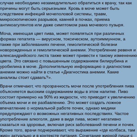
случае необходимо незамедлительно обратиться к врачу, так как
причины могут быть серьезными. Кровь в моче может быть
следствием инфекций мочеполовой системы, травм,
микроскопических разрывов, камней в почках, приема
антикоагулянтов или даже симптомом рака мочевого пузыря.
Моча, имеющая цвет пива, может появляться при различных
формах гепатита — вирусном, токсическом, аутоиммунном, а
также при заболеваниях печени, гемолитической болезни
новорожденных и гемолитической анемии. Употребление ревеня и
александрийского листа также может привести к такому изменению
цвета. Это связано с повышенным содержанием билирубина и
уробилина в моче. Дополнительную информацию о диагностике
анемии можно найти в статье «Диагностика анемии. Какие
анализы стоит сдавать?».
Врачи отмечают, что прозрачность мочи после употребления пива
объясняется высоким содержанием воды в этом напитке. Пиво
состоит примерно на 90% из жидкости, что приводит к увеличению
объема мочи и ее разбавлению. Это может создать ложное
впечатление о нормальной работе почек, однако медики
предупреждают о возможных негативных последствиях. Частое
употребление алкоголя, даже в виде пива, может негативно
сказаться на здоровье, включая риск заболеваний печени и почек.
Кроме того, врачи подчеркивают, что выражение «где колбаса, там
жир» актуально и в контексте питания. Сочетание жирной пищи с