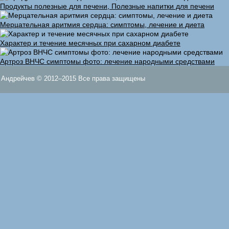
Продукты полезные для печени, Полезные напитки для печени
Мерцательная аритмия сердца: симптомы, лечение и диета
Характер и течение месячных при сахарном диабете
Артроз ВНЧС симптомы фото: лечение народными средствами
Андрейчев © 2012–2015 Все права защищены