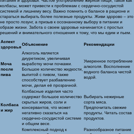
питания и здоровья. Частое употребление жирной пищи, такой как
колбасы, может привести к проблемам с сердечно-сосудистой
системой и лишнему весу. Важно помнить о балансе в рационе и
стараться выбирать более полезные продукты. Живи здорово – это
не просто лозунг, а призыв к осознанному выбору в питании и
образе жизни. Забота о своем здоровье начинается с простых
решений и внимательного отношения к тому, что мы едим и пьем.
Аспект
Объяснение
Рекомендации
здоровья
Алкоголь является
диуретиком, увеличивая
Умеренное потребление
Моча
выработку мочи почками.
алкоголя. Восполнение
после
Большое количество жидкости,
водного баланса чистой
пива
выпитой с пивом, также
водой.
способствует разбавлению
мочи, делая её прозрачной.
Колбасные изделия часто
содержат большое количество
Выбирать нежирные
скрытых жиров, соли и
сорта мяса.
Колбаса
консервантов, что может
Предпочитать свежие
и жир
негативно сказаться на
продукты. Читать состав
сердечно-сосудистой системе
продуктов.
и общем весе.
Комплексный подход к
Разнообразное питание