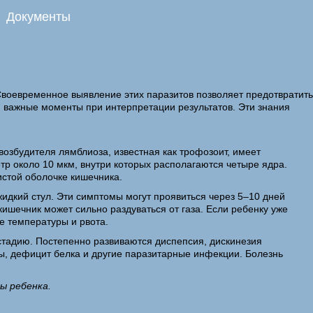
Документы
воевременное выявление этих паразитов позволяет предотвратить
и важные моменты при интерпретации результатов. Эти знания
возбудителя лямблиоза, известная как трофозоит, имеет
тр около 10 мкм, внутри которых располагаются четыре ядра.
истой оболочке кишечника.
жидкий стул. Эти симптомы могут проявиться через 5–10 дней
кишечник может сильно раздуваться от газа. Если ребенку уже
е температуры и рвота.
стадию. Постепенно развиваются диспепсия, дискинезия
ы, дефицит белка и другие паразитарные инфекции. Болезнь
ы ребенка.