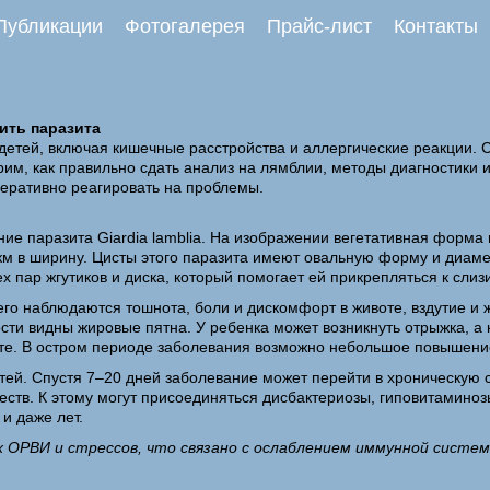
Публикации
Фотогалерея
Прайс-лист
Контакты
ить паразита
тей, включая кишечные расстройства и аллергические реакции. С
им, как правильно сдать анализ на лямблии, методы диагностики 
перативно реагировать на проблемы.
ие паразита Giardia lamblia. На изображении вегетативная форма 
км в ширину. Цисты этого паразита имеют овальную форму и диаме
 пар жгутиков и диска, который помогает ей прикрепляться к слиз
него наблюдаются тошнота, боли и дискомфорт в животе, вздутие и 
сти видны жировые пятна. У ребенка может возникнуть отрыжка, а 
воте. В остром периоде заболевания возможно небольшое повышени
ей. Спустя 7–20 дней заболевание может перейти в хроническую 
тв. К этому могут присоединяться дисбактериозы, гиповитаминоз
и даже лет.
ОРВИ и стрессов, что связано с ослаблением иммунной систем