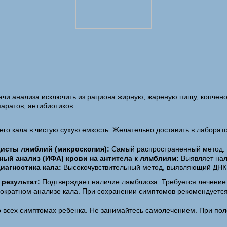
дачи анализа исключить из рациона жирную, жареную пищу, копчено
ратов, антибиотиков.
го кала в чистую сухую емкость. Желательно доставить в лаборат
цисты лямблий (микроскопия):
Самый распространенный метод. Т
ый анализ (ИФА) крови на антитела к лямблиям:
Выявляет нал
иагностика кала:
Высокочувствительный метод, выявляющий ДНК
результат:
Подтверждает наличие лямблиоза. Требуется лечение
ократном анализе кала. При сохранении симптомов рекомендуетс
 всех симптомах ребенка. Не занимайтесь самолечением. При пол