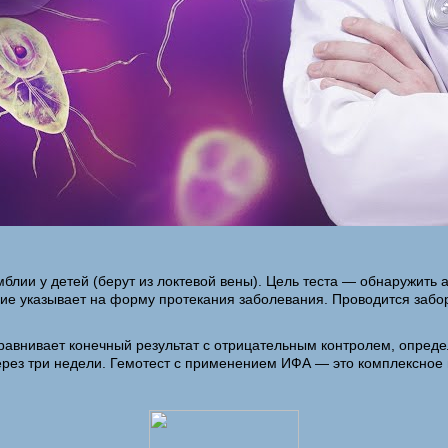
блии у детей (берут из локтевой вены). Цель теста — обнаружить 
ие указывает на форму протекания заболевания. Проводится забо
равнивает конечный результат с отрицательным контролем, опреде
ерез три недели. Гемотест с применением ИФА — это комплексное