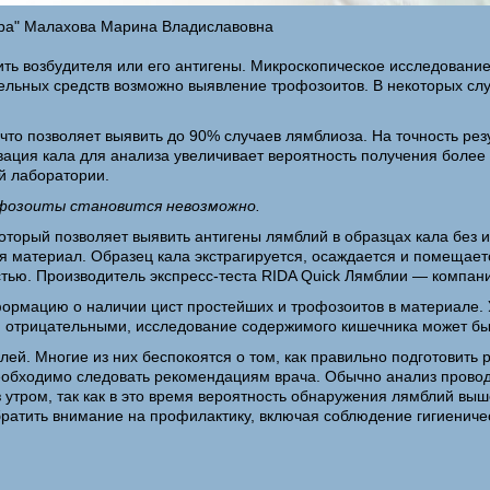
тра" Малахова Марина Владиславовна
ить возбудителя или его антигены. Микроскопическое исследование
ьных средств возможно выявление трофозоитов. В некоторых случ
что позволяет выявить до 90% случаев лямблиоза. На точность рез
ация кала для анализа увеличивает вероятность получения более т
ой лаборатории.
офозоиты становится невозможно.
орый позволяет выявить антигены лямблий в образцах кала без ис
я материал. Образец кала экстрагируется, осаждается и помещаетс
стью. Производитель экспресс-теста RIDA Quick Лямблии — компан
ормацию о наличии цист простейших и трофозоитов в материале. 
я отрицательными, исследование содержимого кишечника может бы
ей. Многие из них беспокоятся о том, как правильно подготовить р
необходимо следовать рекомендациям врача. Обычно анализ проводи
з утром, так как в это время вероятность обнаружения лямблий вы
атить внимание на профилактику, включая соблюдение гигиеничес