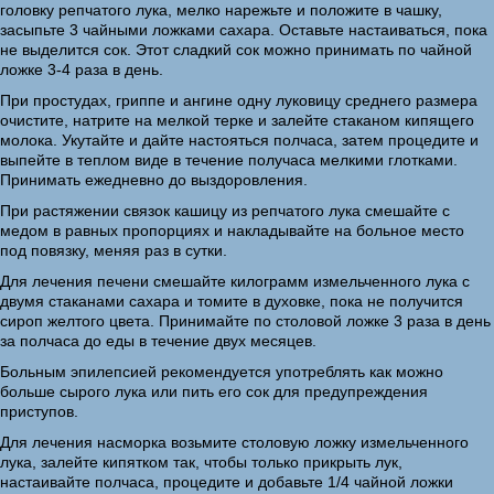
головку репчатого лука, мелко нарежьте и положите в чашку,
засыпьте 3 чайными ложками сахара. Оставьте настаиваться, пока
не выделится сок. Этот сладкий сок можно принимать по чайной
ложке 3-4 раза в день.
При простудах, гриппе и ангине одну луковицу среднего размера
очистите, натрите на мелкой терке и залейте стаканом кипящего
молока. Укутайте и дайте настояться полчаса, затем процедите и
выпейте в теплом виде в течение получаса мелкими глотками.
Принимать ежедневно до выздоровления.
При растяжении связок кашицу из репчатого лука смешайте с
медом в равных пропорциях и накладывайте на больное место
под повязку, меняя раз в сутки.
Для лечения печени смешайте килограмм измельченного лука с
двумя стаканами сахара и томите в духовке, пока не получится
сироп желтого цвета. Принимайте по столовой ложке 3 раза в день
за полчаса до еды в течение двух месяцев.
Больным эпилепсией рекомендуется употреблять как можно
больше сырого лука или пить его сок для предупреждения
приступов.
Для лечения насморка возьмите столовую ложку измельченного
лука, залейте кипятком так, чтобы только прикрыть лук,
настаивайте полчаса, процедите и добавьте 1/4 чайной ложки