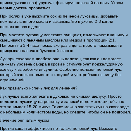
прикладывают на фурункул, фиксируя повязкой на ночь. Утром
нарыв должен прорваться.
При болях в ухе выжмите сок из печеной луковицы, добавьте
немного льняного масла и закапывайте в ухо по 2-3 капли
несколько раз в день.
При мастите луковицу испекают, очищают, измельчают в кашицу и
смешивают с льняным маслом или медом в пропорции 2:1.
Наносят на 3-4 часа несколько раз в день, просто намазывая и
прикрывая хлопчатобумажной тканью.
Лук при сахарном диабете очень полезен, так как он помогает
снижать уровень сахара в крови и стимулирует поджелудочную
железу к выработке инсулина. Особенно полезен печеный лук,
который запекают вместе с кожурой и употребляют в пищу без
ограничений.
Как правильно испечь лук для лечения?
Лук лучше всего запекать в духовке, не снимая шелуху. Просто
положите луковицу на решетку и запекайте до мягкости, обычно
это занимает 15-20 минут. Также можно запекать лук на сковороде
с небольшим количеством воды, но следите, чтобы он не подгорел.
Лечение репчатым луком
Против кашля эффективен не только печеный лук. Возьмите