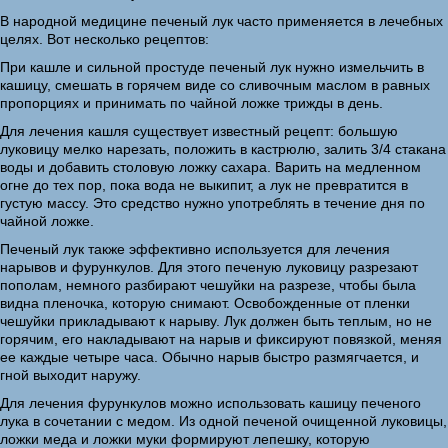
В народной медицине печеный лук часто применяется в лечебных
целях. Вот несколько рецептов:
При кашле и сильной простуде печеный лук нужно измельчить в
кашицу, смешать в горячем виде со сливочным маслом в равных
пропорциях и принимать по чайной ложке трижды в день.
Для лечения кашля существует известный рецепт: большую
луковицу мелко нарезать, положить в кастрюлю, залить 3/4 стакана
воды и добавить столовую ложку сахара. Варить на медленном
огне до тех пор, пока вода не выкипит, а лук не превратится в
густую массу. Это средство нужно употреблять в течение дня по
чайной ложке.
Печеный лук также эффективно используется для лечения
нарывов и фурункулов. Для этого печеную луковицу разрезают
пополам, немного разбирают чешуйки на разрезе, чтобы была
видна пленочка, которую снимают. Освобожденные от пленки
чешуйки прикладывают к нарыву. Лук должен быть теплым, но не
горячим, его накладывают на нарыв и фиксируют повязкой, меняя
ее каждые четыре часа. Обычно нарыв быстро размягчается, и
гной выходит наружу.
Для лечения фурункулов можно использовать кашицу печеного
лука в сочетании с медом. Из одной печеной очищенной луковицы,
ложки меда и ложки муки формируют лепешку, которую