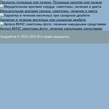
Продукты полезные для печени, Полезные напитки для печени
Мерцательная аритмия сердца: симптомы, лечение и диета
Характер и течение месячных при сахарном диабете
Артроз ВНЧС симптомы фото: лечение народными средствами
Андрейчев © 2012–2015 Все права защищены