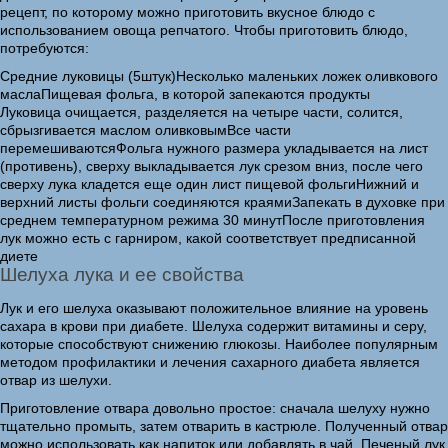
рецепт, по которому можно приготовить вкусное блюдо с
использованием овоща репчатого. Чтобы приготовить блюдо,
потребуются:
Средние луковицы (5штук)Несколько маленьких ложек оливкового
маслаПищевая фольга, в которой запекаются продукты
Луковица очищается, разделяется на четыре части, солится,
сбрызгивается маслом оливковымВсе части
перемешиваютсяФольга нужного размера укладывается на лист
(противень), сверху выкладывается лук срезом вниз, после чего
сверху лука кладется еще один лист пищевой фольгиНижний и
верхний листы фольги соединяются краямиЗапекать в духовке при
среднем температурном режима 30 минутПосле приготовления
лук можно есть с гарниром, какой соответствует предписанной
диете
Шелуха лука и ее свойства
Лук и его шелуха оказывают положительное влияние на уровень
сахара в крови при диабете. Шелуха содержит витамины и серу,
которые способствуют снижению глюкозы. Наиболее популярным
методом профилактики и лечения сахарного диабета является
отвар из шелухи.
Приготовление отвара довольно простое: сначала шелуху нужно
тщательно промыть, затем отварить в кастрюле. Полученный отвар
можно использовать как напиток или добавлять в чай. Печеный лук