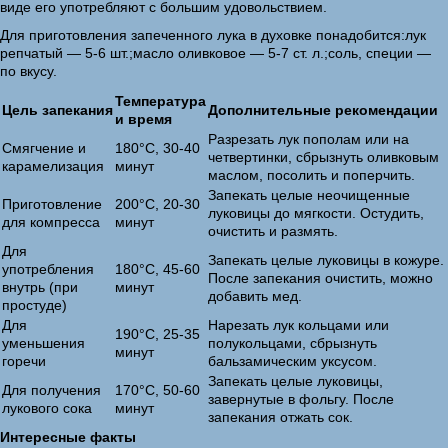
виде его употребляют с большим удовольствием.
Для приготовления запеченного лука в духовке понадобится:лук
репчатый — 5-6 шт.;масло оливковое — 5-7 ст. л.;соль, специи —
по вкусу.
Температура
Цель запекания
Дополнительные рекомендации
и время
Разрезать лук пополам или на
Смягчение и
180°C, 30-40
четвертинки, сбрызнуть оливковым
карамелизация
минут
маслом, посолить и поперчить.
Запекать целые неочищенные
Приготовление
200°C, 20-30
луковицы до мягкости. Остудить,
для компресса
минут
очистить и размять.
Для
Запекать целые луковицы в кожуре.
употребления
180°C, 45-60
После запекания очистить, можно
внутрь (при
минут
добавить мед.
простуде)
Для
Нарезать лук кольцами или
190°C, 25-35
уменьшения
полукольцами, сбрызнуть
минут
горечи
бальзамическим уксусом.
Запекать целые луковицы,
Для получения
170°C, 50-60
завернутые в фольгу. После
лукового сока
минут
запекания отжать сок.
Интересные факты