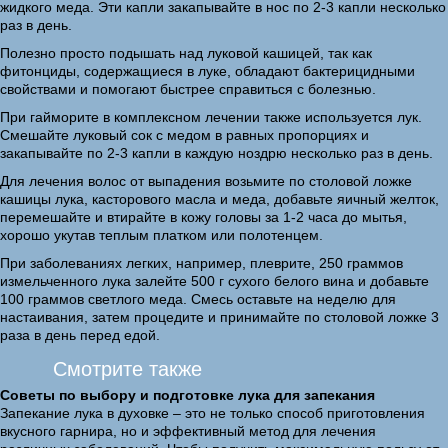
жидкого меда. Эти капли закапывайте в нос по 2-3 капли несколько
раз в день.
Полезно просто подышать над луковой кашицей, так как
фитонциды, содержащиеся в луке, обладают бактерицидными
свойствами и помогают быстрее справиться с болезнью.
При гайморите в комплексном лечении также используется лук.
Смешайте луковый сок с медом в равных пропорциях и
закапывайте по 2-3 капли в каждую ноздрю несколько раз в день.
Для лечения волос от выпадения возьмите по столовой ложке
кашицы лука, касторового масла и меда, добавьте яичный желток,
перемешайте и втирайте в кожу головы за 1-2 часа до мытья,
хорошо укутав теплым платком или полотенцем.
При заболеваниях легких, например, плеврите, 250 граммов
измельченного лука залейте 500 г сухого белого вина и добавьте
100 граммов светлого меда. Смесь оставьте на неделю для
настаивания, затем процедите и принимайте по столовой ложке 3
раза в день перед едой.
Смотрите также
Советы по выбору и подготовке лука для запекания
Запекание лука в духовке – это не только способ приготовления
вкусного гарнира, но и эффективный метод для лечения