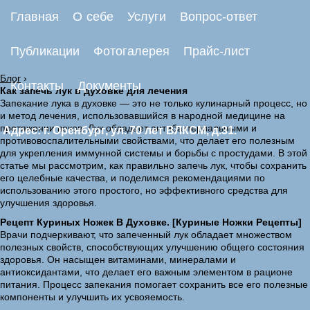
Главная
О себе
Услуги
Вопрос-ответ
Публикации
Фотогалерея
Прайс-лист
Блог
›
Контакты
Документы
Как запечь лук в духовке для лечения
Запекание лука в духовке — это не только кулинарный процесс, но
и метод лечения, использовавшийся в народной медицине на
протяжении веков. Лук обладает антибактериальными и
Адрес: г. Оренбург, ул. 70 лет ВЛКСМ, д.31.
противовоспалительными свойствами, что делает его полезным
для укрепления иммунной системы и борьбы с простудами. В этой
статье мы рассмотрим, как правильно запечь лук, чтобы сохранить
его целебные качества, и поделимся рекомендациями по
использованию этого простого, но эффективного средства для
улучшения здоровья.
Рецепт Куриных Ножек В Духовке. [Куриные Ножки Рецепты]
Врачи подчеркивают, что запеченный лук обладает множеством
полезных свойств, способствующих улучшению общего состояния
здоровья. Он насыщен витаминами, минералами и
антиоксидантами, что делает его важным элементом в рационе
питания. Процесс запекания помогает сохранить все его полезные
компоненты и улучшить их усвояемость.