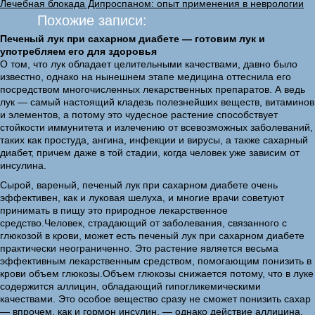
Лечебная блокада Дипроспаном: опыт применения в неврологии
Похожие записи:
Печеный лук при сахарном диабете — готовим лук и
употребляем его для здоровья
О том, что лук обладает целительными качествами, давно было
известно, однако на нынешнем этапе медицина оттеснила его
посредством многочисленных лекарственных препаратов. А ведь
лук — самый настоящий кладезь полезнейших веществ, витаминов
и элементов, а потому это чудесное растение способствует
стойкости иммунитета и излечению от всевозможных заболеваний,
таких как простуда, ангина, инфекции и вирусы, а также сахарный
диабет, причем даже в той стадии, когда человек уже зависим от
инсулина.
Сырой, вареный, печеный лук при сахарном диабете очень
эффективен, как и луковая шелуха, и многие врачи советуют
принимать в пищу это природное лекарственное
средство.Человек, страдающий от заболевания, связанного с
глюкозой в крови, может есть печеный лук при сахарном диабете
практически неограниченно. Это растение является весьма
эффективным лекарственным средством, помогающим понизить в
крови объем глюкозы.Объем глюкозы снижается потому, что в луке
содержится аллицин, обладающий гипогликемическими
качествами. Это особое вещество сразу не сможет понизить сахар
— впрочем, как и гормон инсулин, — однако действие аллицина,