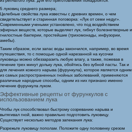
из репчатого лука. Для его приготовления понадобятся:
5 луковиц среднего размера;
Целебные свойства лука известны с древних времен, о чем
свидетельствует и старинная поговорка: «Лук от семи недуг».
Современными учеными установлено, что под воздействием
эфирных веществ, которые выделяет лук, гибнут болезнетворные и
гнилостные бактерии, простейшие (трихомонады, инфузории,
амебы).
Таким образом, если запас воды закончился, например, во время
путешествия, то с помощью одной нарезанной на кусочки
луковицы можно обеззаразить любую влагу, а также, пожевав в
течение трех минут дольку лука, обойтись без зубной пасты. Так и
для лечения кожного нарыва (фурункула), которое является одним
из самых распространенных гнойных заболеваний, применяются
различные народные способы, одним из них признано именно
лечение фурункула луком.
Эффективные рецепты от фурункулов с
использованием лука
Чтобы лук способствовал быстрому созреванию нарыва и
вытягивал гной, важно правильно подготовить луковицу.
Существует несколько методов запекания лука:
Разрежьте луковицу пополам. Положите одну половинку срезом