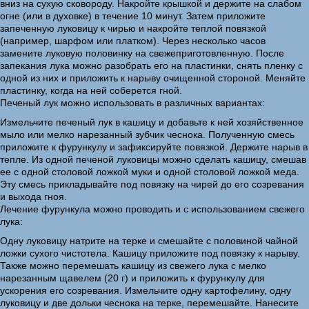
вниз на сухую сковороду. Накройте крышкой и держите на слабом
огне (или в духовке) в течение 10 минут. Затем приложите
запеченную луковицу к чирью и накройте теплой повязкой
(например, шарфом или платком). Через несколько часов
замените луковую половинку на свежеприготовленную. После
запекания лука можно разобрать его на пластинки, снять пленку с
одной из них и приложить к нарыву очищенной стороной. Меняйте
пластинку, когда на ней соберется гной.
Печеный лук можно использовать в различных вариантах:
Измельчите печеный лук в кашицу и добавьте к ней хозяйственное
мыло или мелко нарезанный зубчик чеснока. Полученную смесь
приложите к фурункулу и зафиксируйте повязкой. Держите нарыв в
тепле. Из одной печеной луковицы можно сделать кашицу, смешав
ее с одной столовой ложкой муки и одной столовой ложкой меда.
Эту смесь прикладывайте под повязку на чирей до его созревания
и выхода гноя.
Лечение фурункула можно проводить и с использованием свежего
лука:
Одну луковицу натрите на терке и смешайте с половиной чайной
ложки сухого чистотела. Кашицу приложите под повязку к нарыву.
Также можно перемешать кашицу из свежего лука с мелко
нарезанным щавелем (20 г) и приложить к фурункулу для
ускорения его созревания. Измельчите одну картофелину, одну
луковицу и две дольки чеснока на терке, перемешайте. Нанесите