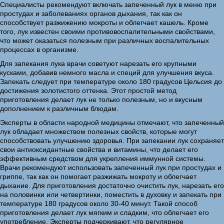
Специалисты рекомендуют включать запеченный лук в меню при
простудах и заболеваниях органов дыхания, так как он
способствует разжижению мокроты и облегчает кашель. Кроме
того, лук известен своими противовоспалительными свойствами,
что может оказаться полезным при различных воспалительных
процессах в организме.
Для запекания лука врачи советуют нарезать его крупными
кусками, добавив немного масла и специй для улучшения вкуса.
Запекать следует при температуре около 180 градусов Цельсия до
достижения золотистого оттенка. Этот простой метод
приготовления делает лук не только полезным, но и вкусным
дополнением к различным блюдам.
Эксперты в области народной медицины отмечают, что запеченный
лук обладает множеством полезных свойств, которые могут
способствовать улучшению здоровья. При запекании лук сохраняет
свои антиоксидантные свойства и витамины, что делает его
эффективным средством для укрепления иммунной системы.
Врачи рекомендуют использовать запеченный лук при простудах и
гриппе, так как он помогает разжижать мокроту и облегчает
дыхание. Для приготовления достаточно очистить лук, нарезать его
на половинки или четвертинки, поместить в духовку и запекать при
температуре 180 градусов около 30-40 минут. Такой способ
приготовления делает лук мягким и сладким, что облегчает его
употребление. Эксперты подчеркивают, что регулярное