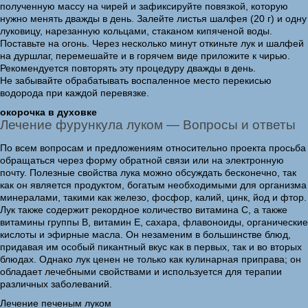
полученную массу на чирей и зафиксируйте повязкой, которую
нужно менять дважды в день. Залейте листья шалфея (20 г) и одну
луковицу, нарезанную кольцами, стаканом кипяченой воды.
Поставьте на огонь. Через несколько минут откиньте лук и шалфей
на дуршлаг, перемешайте и в горячем виде приложите к чирью.
Рекомендуется повторять эту процедуру дважды в день.
Не забывайте обрабатывать воспаленное место перекисью
водорода при каждой перевязке.
окорочка в духовке
Лечение фурункула луком — Вопросы и ответы
По всем вопросам и предложениям относительно проекта просьба
обращаться через форму обратной связи или на электронную
почту. Полезные свойства лука можно обсуждать бесконечно, так
как он является продуктом, богатым необходимыми для организма
минералами, такими как железо, фосфор, калий, цинк, йод и фтор.
Лук также содержит рекордное количество витамина С, а также
витамины группы В, витамин Е, сахара, флавоноиды, органические
кислоты и эфирные масла. Он незаменим в большинстве блюд,
придавая им особый пикантный вкус как в первых, так и во вторых
блюдах. Однако лук ценен не только как кулинарная приправа; он
обладает лечебными свойствами и используется для терапии
различных заболеваний.
Лечение печеным луком