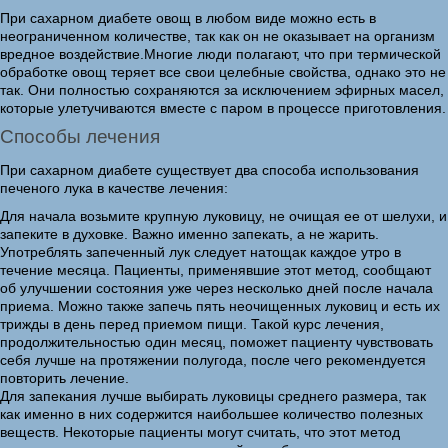
При сахарном диабете овощ в любом виде можно есть в
неограниченном количестве, так как он не оказывает на организм
вредное воздействие.Многие люди полагают, что при термической
обработке овощ теряет все свои целебные свойства, однако это не
так. Они полностью сохраняются за исключением эфирных масел,
которые улетучиваются вместе с паром в процессе приготовления.
Способы лечения
При сахарном диабете существует два способа использования
печеного лука в качестве лечения:
Для начала возьмите крупную луковицу, не очищая ее от шелухи, и
запеките в духовке. Важно именно запекать, а не жарить.
Употреблять запеченный лук следует натощак каждое утро в
течение месяца. Пациенты, применявшие этот метод, сообщают
об улучшении состояния уже через несколько дней после начала
приема. Можно также запечь пять неочищенных луковиц и есть их
трижды в день перед приемом пищи. Такой курс лечения,
продолжительностью один месяц, поможет пациенту чувствовать
себя лучше на протяжении полугода, после чего рекомендуется
повторить лечение.
Для запекания лучше выбирать луковицы среднего размера, так
как именно в них содержится наибольшее количество полезных
веществ. Некоторые пациенты могут считать, что этот метод