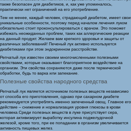
также безопасен для диабетиков, и, как уже упоминалось,
практически нет ограничений на его употребление.
Тем не менее, каждый человек, страдающий диабетом, имеет свои
уникальные особенности, поэтому перед началом лечения луком
обязательно стоит проконсультироваться с врачом. Это поможет
избежать неожиданных проблем, таких как аллергические реакции
на данный продукт. Желаем вам крепкого здоровья и защиты от
различных заболеваний! Печеный лук активно используется
диабетиками при этом эндокринном расстройстве.
Репчатый лук известен своими многочисленными полезными
свойствами, которые оказывают благоприятное воздействие на
организм. Эти свойства сохраняются даже после термической
обработки, будь то варка или запекание.
Полезные свойства народного средства
Репчатый лук является источником полезных веществ независимо
от способа его приготовления, однако при сахарном диабете
рекомендуется употреблять именно запеченный овощ. Главное его
действие – снижение и нормализация уровня глюкозы в крови
человека.Среди полезных веществ в луке присутствует сера,
которая активизирует выработку инсулина поджелудочной
железой, кроме того, при ее попадании в организм увеличивается
активность пищевых желез.