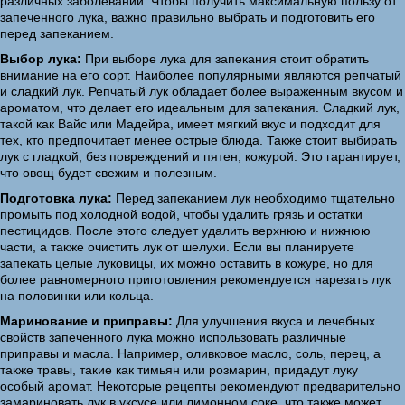
различных заболеваний. Чтобы получить максимальную пользу от
запеченного лука, важно правильно выбрать и подготовить его
перед запеканием.
Выбор лука:
При выборе лука для запекания стоит обратить
внимание на его сорт. Наиболее популярными являются репчатый
и сладкий лук. Репчатый лук обладает более выраженным вкусом и
ароматом, что делает его идеальным для запекания. Сладкий лук,
такой как Вайс или Мадейра, имеет мягкий вкус и подходит для
тех, кто предпочитает менее острые блюда. Также стоит выбирать
лук с гладкой, без повреждений и пятен, кожурой. Это гарантирует,
что овощ будет свежим и полезным.
Подготовка лука:
Перед запеканием лук необходимо тщательно
промыть под холодной водой, чтобы удалить грязь и остатки
пестицидов. После этого следует удалить верхнюю и нижнюю
части, а также очистить лук от шелухи. Если вы планируете
запекать целые луковицы, их можно оставить в кожуре, но для
более равномерного приготовления рекомендуется нарезать лук
на половинки или кольца.
Маринование и приправы:
Для улучшения вкуса и лечебных
свойств запеченного лука можно использовать различные
приправы и масла. Например, оливковое масло, соль, перец, а
также травы, такие как тимьян или розмарин, придадут луку
особый аромат. Некоторые рецепты рекомендуют предварительно
замариновать лук в уксусе или лимонном соке, что также может