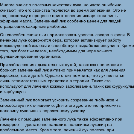
Многие знают о полезных качествах лука, но часто ошибочно
считают, что его свойства теряются во время запекания. Это не
так, поскольку в процессе приготовления испаряются лишь
эфирные масла. Запеченный лук особенно ценен для людей,
страдающих сахарным диабетом.
Он способен снижать и нормализовать уровень сахара в крови. В
печеном луке содержится сера, которая активизирует работу
поджелудочной железы и способствует выработке инсулина. Кроме
того, лук богат железом, необходимым для нормального
функционирования организма.
При заболеваниях дыхательных путей, таких как пневмония и
бронхит, запеченный лук активно применяется как для лечения
взрослых, так и детей. Однако стоит помнить, что лук является
лишь вспомогательным средством в терапии. Также его
используют для лечения кожных заболеваний, таких как фурункулы
и карбункулы.
Запеченный лук помогает ускорить созревание гнойников и
способствует их очищению. Для этого достаточно приложить
половину луковицы к пораженному участку.
Лечение с помощью запеченного лука также эффективно при
геморрое — достаточно наложить половинки луковиц на
проблемное место. Кроме того, печеный лук полезен при