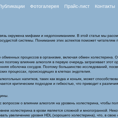
Публикации
Фотогалерея
Прайс-лист
Контакты
связь окружена мифами и недопониманием. В этой статье мы рассм
сосудистой системы. Понимание этих аспектов поможет читателям 
обменных процессов в организме, включая обмен холестерина. Он
о поэтому влияние алкоголя в первую очередь затрагивает этот о
енняя оболочка сосудов. Поэтому большинство исследований, пос
ких процессах, происходящих в клетках эндотелия.
лкогольных напитков, таких как водка и коньяк, может способство
ется критическим подходом и гибкостью, что приводит к различия
цины.
 с вопросом о влиянии алкоголя на уровень холестерина, чтобы по
овнем холестерина в крови является сложной и многогранной. Нек
овать увеличению уровня HDL (хорошего холестерина), что, в свою