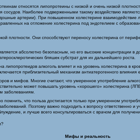
теинам относятся липопротеины с низкой и очень низкой плотнос
ия сосудов. Наиболее подверженными такому воздействию являются
дошные артерии). При повышенном холестерине взаимодействие ли
равленных на отложение холестерина под эндотелием с образова
й плотности. Они способствуют переносу холестерина от перифери
вляется абсолютно безопасным, но его высокие концентрации в д
атеросклеротических бляшек субстрат для их дальнейшего роста.
 липопротеидов алкоголь влияет и на уровень холестерина в кров
ключается приблизительный механизм антиатерогенного влияния е
оров и мифов. Многие считают, что умеренное употребление алког
действительно может повышать уровень «хорошего» холестерина (Л
ым заболеваниям.
но помнить, что польза достигается только при умеренном употреб
х заболеваний. Поэтому важно подходить к вопросу ответственно и
аблуждение, и лучше всего консультироваться с врачом для получе
Мифы и реальность