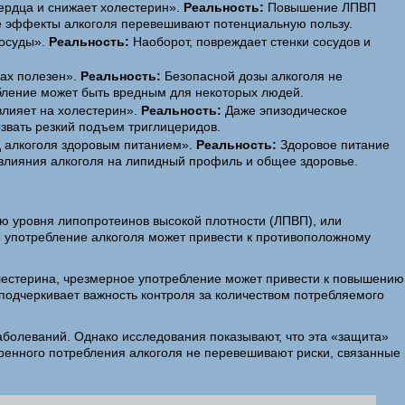
ердца и снижает холестерин».
Реальность:
Повышение ЛПВП
ые эффекты алкоголя перевешивают потенциальную пользу.
сосуды».
Реальность:
Наоборот, повреждает стенки сосудов и
ах полезен».
Реальность:
Безопасной дозы алкоголя не
бление может быть вредным для некоторых людей.
влияет на холестерин».
Реальность:
Даже эпизодическое
звать резкий подъем триглицеридов.
 алкоголя здоровым питанием».
Реальность:
Здоровое питание
 влияния алкоголя на липидный профиль и общее здоровье.
ию уровня липопротеинов высокой плотности (ЛПВП), или
е употребление алкоголя может привести к противоположному
лестерина, чрезмерное употребление может привести к повышению
 подчеркивает важность контроля за количеством потребляемого
заболеваний. Однако исследования показывают, что эта «защита»
ренного потребления алкоголя не перевешивают риски, связанные