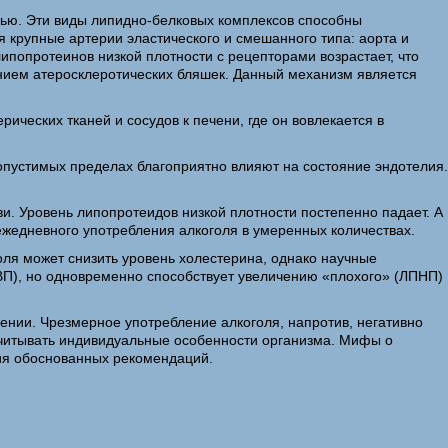
тью. Эти виды липидно-белковых комплексов способны
 крупные артерии эластического и смешанного типа: аорта и
попротеинов низкой плотности с рецепторами возрастает, что
нием атеросклеротических бляшек. Данный механизм является
ческих тканей и сосудов к печени, где он вовлекается в
опустимых пределах благоприятно влияют на состояние эндотелия.
и. Уровень липопротеидов низкой плотности постепенно падает. А
жедневного употребления алкоголя в умеренных количествах.
оля может снизить уровень холестерина, однако научные
ПВП), но одновременно способствует увеличению «плохого» (ЛПНП)
лении. Чрезмерное употребление алкоголя, напротив, негативно
 учитывать индивидуальные особенности организма. Мифы о
ния обоснованных рекомендаций.