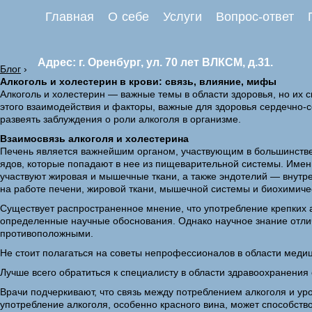
Главная
О себе
Услуги
Вопрос-ответ
Адрес: г. Оренбург, ул. 70 лет ВЛКСМ, д.31.
Блог
›
Алкоголь и холестерин в крови: связь, влияние, мифы
Алкоголь и холестерин — важные темы в области здоровья, но их 
этого взаимодействия и факторы, важные для здоровья сердечно-
развеять заблуждения о роли алкоголя в организме.
Взаимосвязь алкоголя и холестерина
Печень является важнейшим органом, участвующим в большинстве 
ядов, которые попадают в нее из пищеварительной системы. Именн
участвуют жировая и мышечные ткани, а также эндотелий — внутр
на работе печени, жировой ткани, мышечной системы и биохимичес
Существует распространенное мнение, что употребление крепких а
определенные научные обоснования. Однако научное знание отлича
противоположными.
Не стоит полагаться на советы непрофессионалов в области меди
Лучше всего обратиться к специалисту в области здравоохранения
Врачи подчеркивают, что связь между потреблением алкоголя и ур
употребление алкоголя, особенно красного вина, может способств