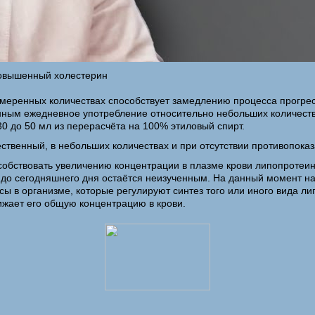
 повышенный холестерин
в умеренных количествах способствует замедлению процесса прогр
анным ежедневное употребление относительно небольших количеств
0 до 50 мл из перерасчёта на 100% этиловый спирт.
ственный, в небольших количествах и при отсутствии противопока
особствовать увеличению концентрации в плазме крови липопроте
а до сегодняшнего дня остаётся неизученным. На данный момент 
сы в организме, которые регулируют синтез того или иного вида л
нижает его общую концентрацию в крови.