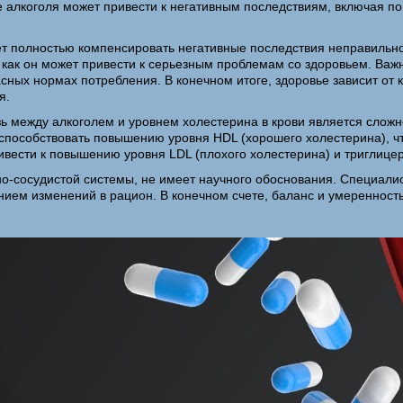
 алкоголя может привести к негативным последствиям, включая по
ет полностью компенсировать негативные последствия неправильно
 как он может привести к серьезным проблемам со здоровьем. Важ
пасных нормах потребления. В конечном итоге, здоровье зависит о
я.
зь между алкоголем и уровнем холестерина в крови является сложн
 способствовать повышению уровня HDL (хорошего холестерина), ч
вести к повышению уровня LDL (плохого холестерина) и триглицери
чно-сосудистой системы, не имеет научного обоснования. Специал
ением изменений в рацион. В конечном счете, баланс и умереннос