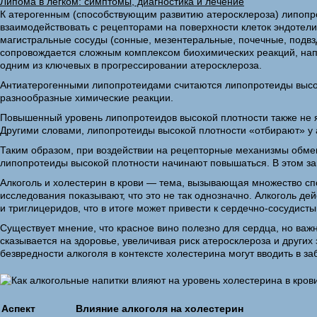
Липома в лёгком: симптомы, диагностика и лечение
К атерогенным (способствующим развитию атеросклероза) липопро
взаимодействовать с рецепторами на поверхности клеток эндотел
магистральные сосуды (сонные, мезентеральные, почечные, подвз
сопровождается сложным комплексом биохимических реакций, нап
одним из ключевых в прогрессировании атеросклероза.
Антиатерогенными липопротеидами считаются липопротеиды высоко
разнообразные химические реакции.
Повышенный уровень липопротеидов высокой плотности также не я
Другими словами, липопротеиды высокой плотности «отбирают» у 
Таким образом, при воздействии на рецепторные механизмы обмена
липопротеиды высокой плотности начинают повышаться. В этом за
Алкоголь и холестерин в крови — тема, вызывающая множество сп
исследования показывают, что это не так однозначно. Алкоголь 
и триглицеридов, что в итоге может привести к сердечно-сосудист
Существует мнение, что красное вино полезно для сердца, но важ
сказывается на здоровье, увеличивая риск атеросклероза и други
безвредности алкоголя в контексте холестерина могут вводить в з
Аспект
Влияние алкоголя на холестерин