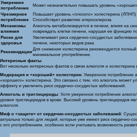
Умеренное
Может незначительно повышать уровень «хорошег
потребление
Чрезмерное
Повышает уровень «плохого» холестерина (ЛПНП) 
потребление
Способствует развитию атеросклероза.
Механизмы
Алкоголь метаболизируется в печени, влияя на си
влияния
повреждать клетки печени, нарушая ее функцию п
Риски для
Увеличивает риск сердечно-сосудистых заболевани
здоровья
печени, некоторых видов рака.
Для снижения холестерина рекомендуется полный о
Рекомендации
минимальное употребление.
Интересные факты
Вот несколько интересных фактов о связи алкоголя и холестерина в
Модерация и «хороший» холестерин
: Умеренное потребление а
«хорошего» холестерина. Это связано с тем, что алкоголь может 
эффекту и увеличить риск сердечно-сосудистых заболеваний.
Алкоголь и триглицериды
: Хотя умеренное потребление алког
уровня триглицеридов в крови. Высокий уровень триглицеридов яв
алкоголя.
Миф о «защите» от сердечно-сосудистых заболеваний
: Сущес
актуальна только для людей, которые уже имеют риск сердечно-с
с его употреблением, особенно если учитывать возможность развит