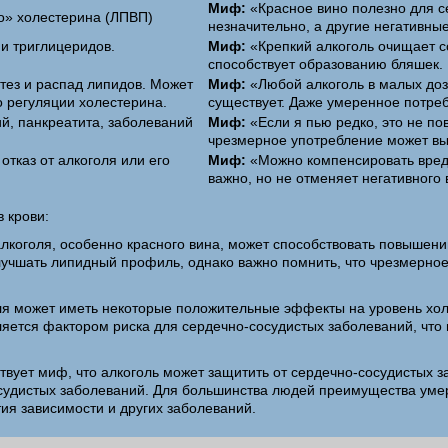
Миф:
«Красное вино полезно для с
о» холестерина (ЛПВП)
незначительно, а другие негативн
и триглицеридов.
Миф:
«Крепкий алкоголь очищает 
способствует образованию бляшек.
нтез и распад липидов. Может
Миф:
«Любой алкоголь в малых доз
о регуляции холестерина.
существует. Даже умеренное потре
й, панкреатита, заболеваний
Миф:
«Если я пью редко, это не по
чрезмерное употребление может вы
тказ от алкоголя или его
Миф:
«Можно компенсировать вред
важно, но не отменяет негативного
 крови:
лкоголя, особенно красного вина, может способствовать повышен
улучшать липидный профиль, однако важно помнить, что чрезмерно
оля может иметь некоторые положительные эффекты на уровень хо
ляется фактором риска для сердечно-сосудистых заболеваний, что
твует миф, что алкоголь может защитить от сердечно-сосудистых 
осудистых заболеваний. Для большинства людей преимущества уме
ия зависимости и других заболеваний.