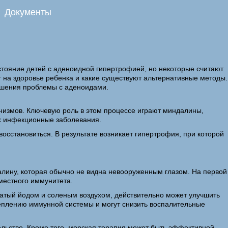
Документы
стояние детей с аденоидной гипертрофией, но некоторые считают
 на здоровье ребенка и какие существуют альтернативные методы.
решения проблемы с аденоидами.
низмов. Ключевую роль в этом процессе играют миндалины,
их инфекционные заболевания.
сстановиться. В результате возникает гипертрофия, при которой
лину, которая обычно не видна невооруженным глазом. На первой
местного иммунитета.
огатый йодом и соленым воздухом, действительно может улучшить
реплению иммунной системы и могут снизить воспалительные
ельство. Кроме того, морская терапия может быть эффективной