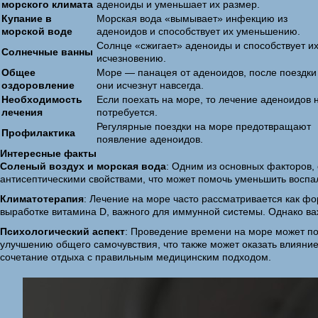
морского климата
аденоиды и уменьшает их размер.
Купание в
Морская вода «вымывает» инфекцию из
морской воде
аденоидов и способствует их уменьшению.
Солнце «сжигает» аденоиды и способствует и
Солнечные ванны
исчезновению.
Общее
Море — панацея от аденоидов, после поездки
оздоровление
они исчезнут навсегда.
Необходимость
Если поехать на море, то лечение аденоидов 
лечения
потребуется.
Регулярные поездки на море предотвращают
Профилактика
появление аденоидов.
Интересные факты
Соленый воздух и морская вода
: Одним из основных факторов,
антисептическими свойствами, что может помочь уменьшить воспа
Климатотерапия
: Лечение на море часто рассматривается как фо
выработке витамина D, важного для иммунной системы. Однако ва
Психологический аспект
: Проведение времени на море может по
улучшению общего самочувствия, что также может оказать влияни
сочетание отдыха с правильным медицинским подходом.