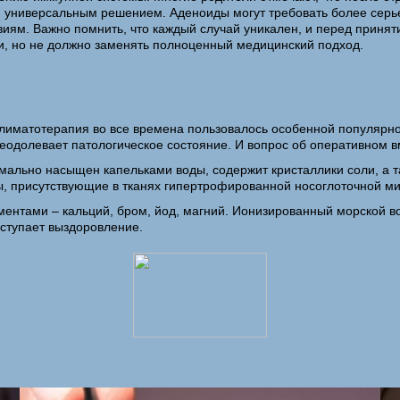
ся универсальным решением. Аденоиды могут требовать более серь
иям. Важно помнить, что каждый случай уникален, и перед принят
и, но не должно заменять полноценный медицинский подход.
иматотерапия во все времена пользовалось особенной популярнос
долевает патологическое состояние. И вопрос об оперативном в
мально насыщен капельками воды, содержит кристаллики соли, а 
, присутствующие в тканях гипертрофированной носоглоточной м
тами – кальций, бром, йод, магний. Ионизированный морской во
ступает выздоровление.