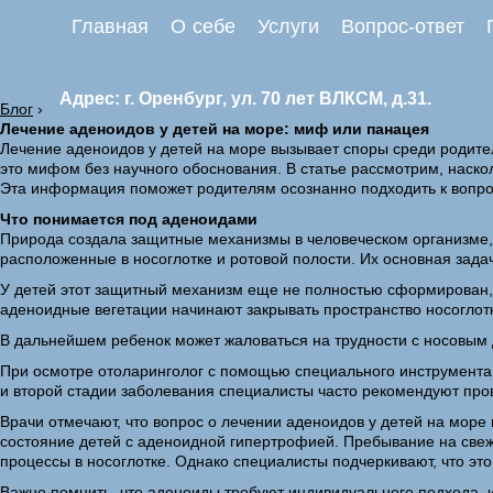
Главная
О себе
Услуги
Вопрос-ответ
Адрес: г. Оренбург, ул. 70 лет ВЛКСМ, д.31.
Блог
›
Лечение аденоидов у детей на море: миф или панацея
Лечение аденоидов у детей на море вызывает споры среди родител
это мифом без научного обоснования. В статье рассмотрим, наско
Эта информация поможет родителям осознанно подходить к вопрос
Что понимается под аденоидами
Природа создала защитные механизмы в человеческом организме,
расположенные в носоглотке и ротовой полости. Их основная зад
У детей этот защитный механизм еще не полностью сформирован, и
аденоидные вегетации начинают закрывать пространство носоглотк
В дальнейшем ребенок может жаловаться на трудности с носовым 
При осмотре отоларинголог с помощью специального инструмента
и второй стадии заболевания специалисты часто рекомендуют пр
Врачи отмечают, что вопрос о лечении аденоидов у детей на море
состояние детей с аденоидной гипертрофией. Пребывание на свеж
процессы в носоглотке. Однако специалисты подчеркивают, что э
Важно помнить, что аденоиды требуют индивидуального подхода, 