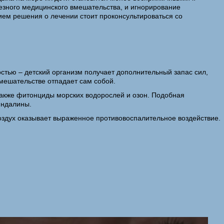
езного медицинского вмешательства, и игнорирование
ием решения о лечении стоит проконсультироваться со
тью – детский организм получает дополнительный запас сил,
мешательстве отпадает сам собой.
также фитонциды морских водорослей и озон. Подобная
индалины.
здух оказывает выраженное противовоспалительное воздействие.