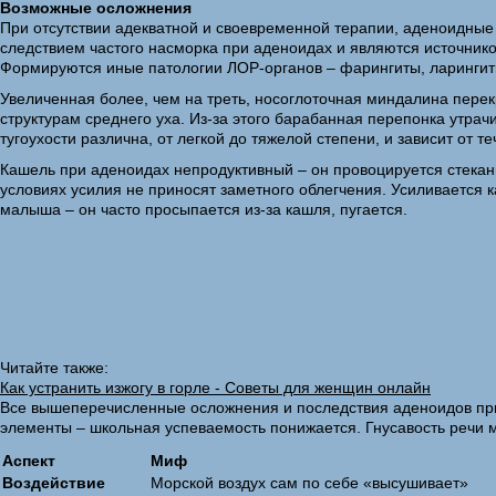
Возможные осложнения
При отсутствии адекватной и своевременной терапии, аденоидные
следствием частого насморка при аденоидах и являются источник
Формируются иные патологии ЛОР-органов – фарингиты, ларингит
Увеличенная более, чем на треть, носоглоточная миндалина пере
структурам среднего уха. Из-за этого барабанная перепонка утр
тугоухости различна, от легкой до тяжелой степени, и зависит от т
Кашель при аденоидах непродуктивный – он провоцируется стекан
условиях усилия не приносят заметного облегчения. Усиливается 
малыша – он часто просыпается из-за кашля, пугается.
Читайте также:
Как устранить изжогу в горле - Советы для женщин онлайн
Все вышеперечисленные осложнения и последствия аденоидов прив
элементы – школьная успеваемость понижается. Гнусавость речи 
Аспект
Миф
Воздействие
Морской воздух сам по себе «высушивает»