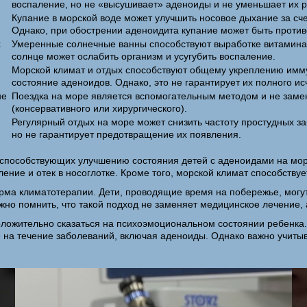
воспаление, но не «высушивает» аденоиды и не уменьшает их 
Купание в морской воде может улучшить носовое дыхание за сч
Однако, при обострении аденоидита купание может быть против
х
Умеренные солнечные ванны способствуют выработке витамина
солнце может ослабить организм и усугубить воспаление.
Морской климат и отдых способствуют общему укреплению имму
состояние аденоидов. Однако, это не гарантирует их полного ис
не
Поездка на море является вспомогательным методом и не заме
(консервативного или хирургического).
Регулярный отдых на море может снизить частоту простудных з
но не гарантирует предотвращение их появления.
 способствующих улучшению состояния детей с аденоидами на море
ление и отек в носоглотке. Кроме того, морской климат способст
рма климатотерапии. Дети, проводящие время на побережье, могут 
жно помнить, что такой подход не заменяет медицинское лечение,
ложительно сказаться на психоэмоциональном состоянии ребенка.
е на течение заболеваний, включая аденоиды. Однако важно учиты