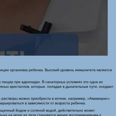
нкции организма ребенка. Высокий уровень иммунитета является
 пещер при аденоидах. В санаторных условиях это одна из
яных кристаллов, которые, попадая в дыхательные пути, оседают
е растворы можно приобрести в аптеке, например, «Аквамарис»
варьироваться в зависимости от возраста ребенка.
сыщенный йодом и соленой водой, действительно может
дыха на море их дети становятся менее восприимчивыми к