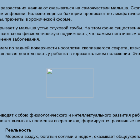
 разрастания начинают сказываться на самочувствии малыша. Ско
ом инфекции. Болезнетворные бактерии проникают по лимфатически
ы, трахеиты в хронической форме.
крывает у малыша устье слуховой трубы. На этом фоне существенн
ачивает свою физиологическую подвижность, что самым негативным
ечения заболевания.
ием по задней поверхности носоглотки скопившегося секрета, вя
кашлевая деятельность у ребенка в горизонтальном положении. Это
одят к сбою физиологического и интеллектуального развития реб
может вызывать насмешки сверстников, формируются различные пс
Реальность
Морской воздух, богатый солями и йодом, оказывает общеукре