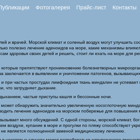
Публикации
Фотогалерея
Прайс-лист
Контакты
ей и врачей. Морской климат и соленый воздух могут улучшить со
лько полезно лечение аденоидов на море, какие механизмы влияют
ам здоровья своих детей и решить, стоит ли ехать на море для 
 которые препятствуют проникновению болезнетворных микроорга
ача заключается в выявлении и уничтожении патогенов, вызывающ
 при частых простудах лимфоидная ткань миндалин не успевает во
и, что затрудняет дыхание.
дыханием, частые приступы кашля и бессонные ночи.
 может обнаружить значительно увеличенную носоглоточную минда
оводить лечение аденоидов на морском побережье для повышения 
 вызывает много обсуждений. С одной стороны, морской климат, б
ем воздухе, купание в море и прогулки по пляжу способствуют ук
то не является полноценной заменой медицинскому лечению.
и в некоторых случаях может потребоваться хирургическое вмешат