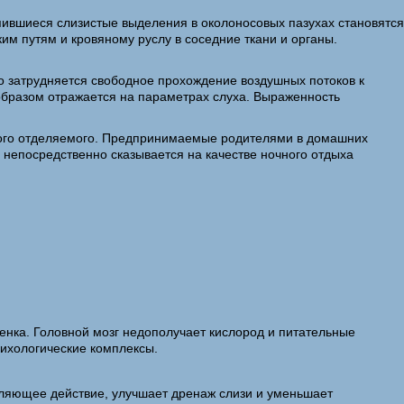
пившиеся слизистые выделения в околоносовых пазухах становятся
м путям и кровяному руслу в соседние ткани и органы.
о затрудняется свободное прохождение воздушных потоков к
 образом отражается на параметрах слуха. Выраженность
зкого отделяемого. Предпринимаемые родителями в домашних
 непосредственно сказывается на качестве ночного отдыха
енка. Головной мозг недополучает кислород и питательные
ихологические комплексы.
пляющее действие, улучшает дренаж слизи и уменьшает