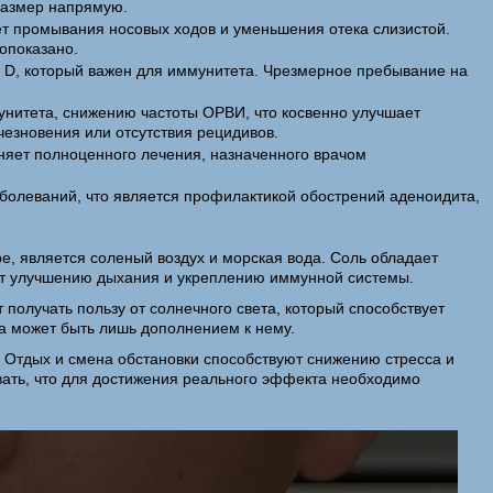
размер напрямую.
ет промывания носовых ходов и уменьшения отека слизистой.
опоказано.
 D, который важен для иммунитета. Чрезмерное пребывание на
нитета, снижению частоты ОРВИ, что косвенно улучшает
чезновения или отсутствия рецидивов.
няет полноценного лечения, назначенного врачом
аболеваний, что является профилактикой обострений аденоидита,
, является соленый воздух и морская вода. Соль обладает
вует улучшению дыхания и укреплению иммунной системы.
получать пользу от солнечного света, который способствует
 а может быть лишь дополнением к нему.
 Отдых и смена обстановки способствуют снижению стресса и
вать, что для достижения реального эффекта необходимо