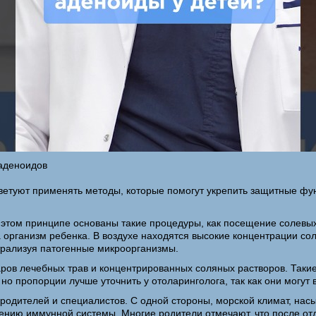
аденоидов
ветуют применять методы, которые помогут укрепить защитные фу
 этом принципе основаны такие процедуры, как посещение солевых
организм ребенка. В воздухе находятся высокие концентрации сол
йтрализуя патогенные микроорганизмы.
ров лечебных трав и концентрированных соляных растворов. Таки
но пропорции лучше уточнить у отоларинголога, так как они могут 
 родителей и специалистов. С одной стороны, морской климат, на
ению иммунной системы. Многие родители отмечают, что после от