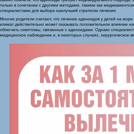
только в сочетании с другими методами, такими как медикаментоз
специалистами для выбора наилучшей стратегии лечения.
Многие родители считают, что лечение аденоидов у детей на море
климат действительно может оказывать положительное влияние на
облегчить симптомы, связанные с аденоидами. Однако специалист
медицинское наблюдение и, в некоторых случаях, хирургическое 