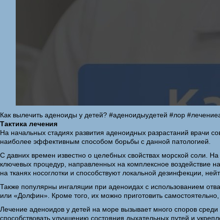
Как вылечить аденоиды у детей? #аденоидыудетей #лор #лечение
Тактика лечения
На начальных стадиях развития аденоидных разрастаний врачи со
наиболее эффективным способом борьбы с данной патологией.
С давних времен известно о целебных свойствах морской соли. На
ключевых процедур, направленных на комплексное воздействие на 
на тканях носоглотки и способствуют локальной дезинфекции, не
Также популярны ингаляции при аденоидах с использованием отва
или «Долфин». Кроме того, их можно приготовить самостоятельно, 
Лечение аденоидов у детей на море вызывает много споров среди
способствовать улучшению состояния дыхательных путей и укрепл