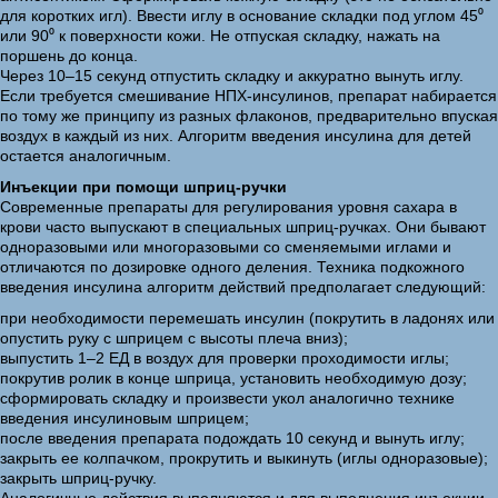
для коротких игл). Ввести иглу в основание складки под углом 45⁰
или 90⁰ к поверхности кожи. Не отпуская складку, нажать на
поршень до конца.
Через 10–15 секунд отпустить складку и аккуратно вынуть иглу.
Если требуется смешивание НПХ-инсулинов, препарат набирается
по тому же принципу из разных флаконов, предварительно впуская
воздух в каждый из них. Алгоритм введения инсулина для детей
остается аналогичным.
Инъекции при помощи шприц-ручки
Современные препараты для регулирования уровня сахара в
крови часто выпускают в специальных шприц-ручках. Они бывают
одноразовыми или многоразовыми со сменяемыми иглами и
отличаются по дозировке одного деления. Техника подкожного
введения инсулина алгоритм действий предполагает следующий:
при необходимости перемешать инсулин (покрутить в ладонях или
опустить руку с шприцем с высоты плеча вниз);
выпустить 1–2 ЕД в воздух для проверки проходимости иглы;
покрутив ролик в конце шприца, установить необходимую дозу;
сформировать складку и произвести укол аналогично технике
введения инсулиновым шприцем;
после введения препарата подождать 10 секунд и вынуть иглу;
закрыть ее колпачком, прокрутить и выкинуть (иглы одноразовые);
закрыть шприц-ручку.
Аналогичные действия выполняются и для выполнения инъекции