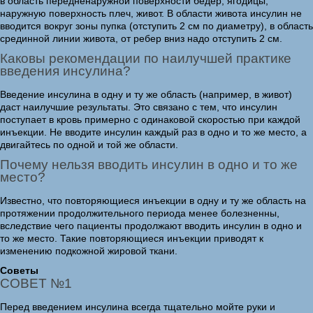
в область передненаружной поверхности бедер, ягодицы,
наружную поверхность плеч, живот. В области живота инсулин не
вводится вокруг зоны пупка (отступить 2 см по диаметру), в область
срединной линии живота, от ребер вниз надо отступить 2 см.
Каковы рекомендации по наилучшей практике
введения инсулина?
Введение инсулина в одну и ту же область (например, в живот)
даст наилучшие результаты. Это связано с тем, что инсулин
поступает в кровь примерно с одинаковой скоростью при каждой
инъекции. Не вводите инсулин каждый раз в одно и то же место, а
двигайтесь по одной и той же области.
Почему нельзя вводить инсулин в одно и то же
место?
Известно, что повторяющиеся инъекции в одну и ту же область на
протяжении продолжительного периода менее болезненны,
вследствие чего пациенты продолжают вводить инсулин в одно и
то же место. Такие повторяющиеся инъекции приводят к
изменению подкожной жировой ткани.
Советы
СОВЕТ №1
Перед введением инсулина всегда тщательно мойте руки и