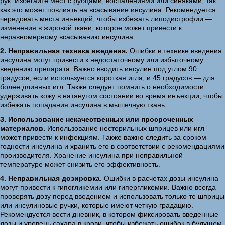
рук. Избегайте мест с рубцами, воспалениями или синяками, так
как это может повлиять на всасывание инсулина. Рекомендуется
чередовать места инъекций, чтобы избежать липодистрофии —
изменения в жировой ткани, которое может привести к
неравномерному всасыванию инсулина.
2. Неправильная техника введения.
Ошибки в технике введения
инсулина могут привести к недостаточному или избыточному
введению препарата. Важно вводить инсулин под углом 90
градусов, если используется короткая игла, и 45 градусов — для
более длинных игл. Также следует помнить о необходимости
удерживать кожу в натянутом состоянии во время инъекции, чтобы
избежать попадания инсулина в мышечную ткань.
3. Использование некачественных или просроченных
материалов.
Использование нестерильных шприцев или игл
может привести к инфекциям. Также важно следить за сроком
годности инсулина и хранить его в соответствии с рекомендациями
производителя. Хранение инсулина при неправильной
температуре может снизить его эффективность.
4. Неправильная дозировка.
Ошибки в расчетах дозы инсулина
могут привести к гипогликемии или гипергликемии. Важно всегда
проверять дозу перед введением и использовать только те шприцы
или инсулиновые ручки, которые имеют четкую градацию.
Рекомендуется вести дневник, в котором фиксировать введенные
дозы и уровень сахара в крови, чтобы избежать ошибок в будущем.