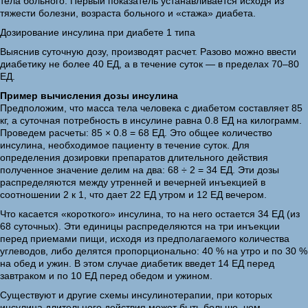
тела больного. Первый показатель устанавливается исходя из
тяжести болезни, возраста больного и «стажа» диабета.
Дозирование инсулина при диабете 1 типа
Выяснив суточную дозу, производят расчет. Разово можно ввести
диабетику не более 40 ЕД, а в течение суток — в пределах 70–80
ЕД.
Пример вычисления дозы инсулина
Предположим, что масса тела человека с диабетом составляет 85
кг, а суточная потребность в инсулине равна 0.8 ЕД на килограмм.
Проведем расчеты: 85 × 0.8 = 68 ЕД. Это общее количество
инсулина, необходимое пациенту в течение суток. Для
определения дозировки препаратов длительного действия
полученное значение делим на два: 68 ÷ 2 = 34 ЕД. Эти дозы
распределяются между утренней и вечерней инъекцией в
соотношении 2 к 1, что дает 22 ЕД утром и 12 ЕД вечером.
Что касается «короткого» инсулина, то на него остается 34 ЕД (из
68 суточных). Эти единицы распределяются на три инъекции
перед приемами пищи, исходя из предполагаемого количества
углеводов, либо делятся пропорционально: 40 % на утро и по 30 %
на обед и ужин. В этом случае диабетик введет 14 ЕД перед
завтраком и по 10 ЕД перед обедом и ужином.
Существуют и другие схемы инсулинотерапии, при которых
инсулина длительного действия может быть больше, чем