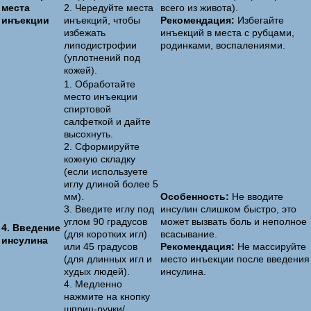
места
2. Чередуйте места
всего из живота).
инъекции
инъекций, чтобы
Рекомендация:
Избегайте
избежать
инъекций в места с рубцами,
липодистрофии
родинками, воспалениями.
(уплотнений под
кожей).
1. Обработайте
место инъекции
спиртовой
салфеткой и дайте
высохнуть.
2. Сформируйте
кожную складку
(если используете
иглу длиной более 5
мм).
Особенность:
Не вводите
3. Введите иглу под
инсулин слишком быстро, это
углом 90 градусов
может вызвать боль и неполное
4. Введение
(для коротких игл)
всасывание.
инсулина
или 45 градусов
Рекомендация:
Не массируйте
(для длинных игл и
место инъекции после введения
худых людей).
инсулина.
4. Медленно
нажмите на кнопку
шприц-ручки/