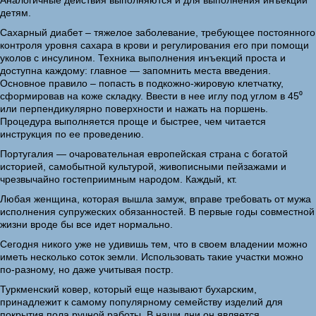
детям.
Сахарный диабет – тяжелое заболевание, требующее постоянного
контроля уровня сахара в крови и регулирования его при помощи
уколов с инсулином. Техника выполнения инъекций проста и
доступна каждому: главное — запомнить места введения.
Основное правило – попасть в подкожно-жировую клетчатку,
сформировав на коже складку. Ввести в нее иглу под углом в 45⁰
или перпендикулярно поверхности и нажать на поршень.
Процедура выполняется проще и быстрее, чем читается
инструкция по ее проведению.
Португалия — очаровательная европейская страна с богатой
историей, самобытной культурой, живописными пейзажами и
чрезвычайно гостеприимным народом. Каждый, кт.
Любая женщина, которая вышла замуж, вправе требовать от мужа
исполнения супружеских обязанностей. В первые годы совместной
жизни вроде бы все идет нормально.
Сегодня никого уже не удивишь тем, что в своем владении можно
иметь несколько соток земли. Использовать такие участки можно
по-разному, но даже учитывая постр.
Туркменский ковер, который еще называют бухарским,
принадлежит к самому популярному семейству изделий для
покрытия пола ручной работы. В наши дни он является.