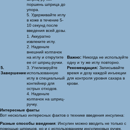
поршень шприца до
упора.
5. Удерживайте иглу
в коже в течение 5-
10 секунд после
введения всей дозы.
1. Аккуратно
извлеките иглу.
2. Наденьте
внешний колпачок
на иглу и открутите
Важно:
Никогда не используйте
ее от шприц-ручки.
одну и ту же иглу повторно.
5.
3. Утилизируйте
Рекомендация:
Записывайте
Завершение
использованную
время и дозу каждой инъекции
иглу в специальный
для контроля уровня сахара в
контейнер для
крови.
острых отходов.
4. Наденьте
колпачок на шприц-
ручку.
Интересные факты
Вот несколько интересных фактов о технике введения инсулина:
Разные способы введения
: Инсулин можно вводить не только с
помощью шприцов, но и с использованием инсулиновых ручек,