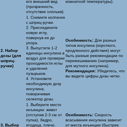
его внешний вид
комнатной температуры).
(прозрачность,
отсутствие хлопьев).
1. Снимите колпачок
с шприц-ручки.
2. Присоедините
новую иглу,
повернув ее до
Особенность:
Для разных
упора.
типов инсулина (короткого,
3. Выпустите 1-2
2. Набор
продленного действия) могут
единицы инсулина в
дозы (для
быть разные рекомендации по
воздух для проверки
шприц-
перемешиванию (например,
проходимости иглы
ручки)
для мутного инсулина).
и удаления
Рекомендация:
Убедитесь, что
пузырьков.
вы видите цифры дозы четко.
4. Установите
необходимую дозу
инсулина,
поворачивая
селектор дозы.
1. Выберите место
инъекции: живот
(отступив 2-3 см от
Особенность:
Скорость
пупка), бедро,
всасывания инсулина зависит
3. Выбор
ягодица, плечо.
от места инъекции (быстрее