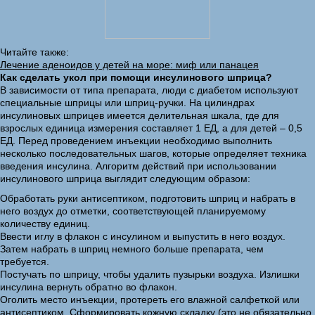
Читайте также:
Лечение аденоидов у детей на море: миф или панацея
Как сделать укол при помощи инсулинового шприца?
В зависимости от типа препарата, люди с диабетом используют
специальные шприцы или шприц-ручки. На цилиндрах
инсулиновых шприцев имеется делительная шкала, где для
взрослых единица измерения составляет 1 ЕД, а для детей – 0,5
ЕД. Перед проведением инъекции необходимо выполнить
несколько последовательных шагов, которые определяет техника
введения инсулина. Алгоритм действий при использовании
инсулинового шприца выглядит следующим образом:
Обработать руки антисептиком, подготовить шприц и набрать в
него воздух до отметки, соответствующей планируемому
количеству единиц.
Ввести иглу в флакон с инсулином и выпустить в него воздух.
Затем набрать в шприц немного больше препарата, чем
требуется.
Постучать по шприцу, чтобы удалить пузырьки воздуха. Излишки
инсулина вернуть обратно во флакон.
Оголить место инъекции, протереть его влажной салфеткой или
антисептиком. Сформировать кожную складку (это не обязательно