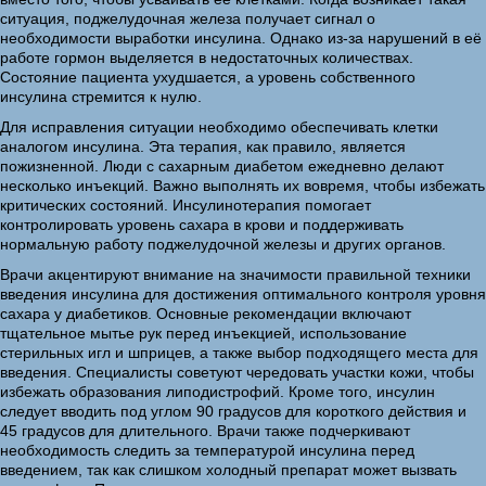
ситуация, поджелудочная железа получает сигнал о
необходимости выработки инсулина. Однако из-за нарушений в её
работе гормон выделяется в недостаточных количествах.
Состояние пациента ухудшается, а уровень собственного
инсулина стремится к нулю.
Для исправления ситуации необходимо обеспечивать клетки
аналогом инсулина. Эта терапия, как правило, является
пожизненной. Люди с сахарным диабетом ежедневно делают
несколько инъекций. Важно выполнять их вовремя, чтобы избежать
критических состояний. Инсулинотерапия помогает
контролировать уровень сахара в крови и поддерживать
нормальную работу поджелудочной железы и других органов.
Врачи акцентируют внимание на значимости правильной техники
введения инсулина для достижения оптимального контроля уровня
сахара у диабетиков. Основные рекомендации включают
тщательное мытье рук перед инъекцией, использование
стерильных игл и шприцев, а также выбор подходящего места для
введения. Специалисты советуют чередовать участки кожи, чтобы
избежать образования липодистрофий. Кроме того, инсулин
следует вводить под углом 90 градусов для короткого действия и
45 градусов для длительного. Врачи также подчеркивают
необходимость следить за температурой инсулина перед
введением, так как слишком холодный препарат может вызвать