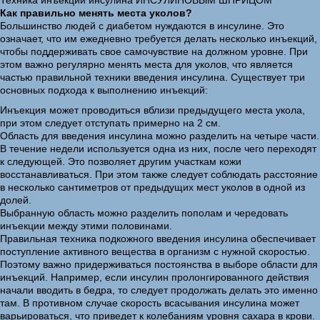
Техника инъекций инсулина ИНСУЛИНОВЫМ ШПРИЦОМ
Как правильно менять места уколов?
Большинство людей с диабетом нуждаются в инсулине. Это
означает, что им ежедневно требуется делать несколько инъекций,
чтобы поддерживать свое самочувствие на должном уровне. При
этом важно регулярно менять места для уколов, что является
частью правильной техники введения инсулина. Существует три
основных подхода к выполнению инъекций:
Инъекция может проводиться вблизи предыдущего места укола,
при этом следует отступать примерно на 2 см.
Область для введения инсулина можно разделить на четыре части.
В течение недели используется одна из них, после чего переходят
к следующей. Это позволяет другим участкам кожи
восстанавливаться. При этом также следует соблюдать расстояние
в несколько сантиметров от предыдущих мест уколов в одной из
долей.
Выбранную область можно разделить пополам и чередовать
инъекции между этими половинами.
Правильная техника подкожного введения инсулина обеспечивает
поступление активного вещества в организм с нужной скоростью.
Поэтому важно придерживаться постоянства в выборе области для
инъекций. Например, если инсулин пролонгированного действия
начали вводить в бедра, то следует продолжать делать это именно
там. В противном случае скорость всасывания инсулина может
варьироваться, что приведет к колебаниям уровня сахара в крови.