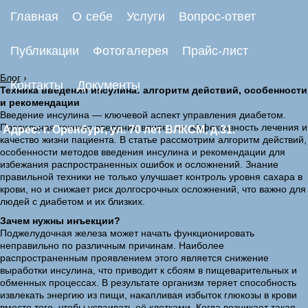
Главная
О себе
Услуги
Вопрос-ответ
Публикации
Фотогалерея
Прайс-лист
Блог
›
Контакты
Документы
Техника введения инсулина: алгоритм действий, особенности
и рекомендации
Введение инсулина — ключевой аспект управления диабетом.
Правильная техника введения влияет на эффективность лечения и
Адрес: г. Оренбург, ул. 70 лет ВЛКСМ, д.31.
качество жизни пациента. В статье рассмотрим алгоритм действий,
особенности методов введения инсулина и рекомендации для
избежания распространенных ошибок и осложнений. Знание
правильной техники не только улучшает контроль уровня сахара в
крови, но и снижает риск долгосрочных осложнений, что важно для
людей с диабетом и их близких.
Зачем нужны инъекции?
Поджелудочная железа может начать функционировать
неправильно по различным причинам. Наиболее
распространенным проявлением этого является снижение
выработки инсулина, что приводит к сбоям в пищеварительных и
обменных процессах. В результате организм теряет способность
извлекать энергию из пищи, накапливая избыток глюкозы в крови
вместо того, чтобы усваивать её клетками. Когда возникает такая