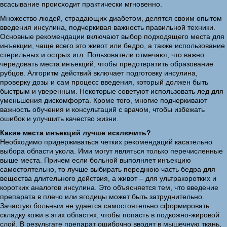
всасывание происходит практически мгновенно.
Множество людей, страдающих диабетом, делятся своим опытом
введения инсулина, подчеркивая важность правильной техники.
Основные рекомендации включают выбор подходящего места для
инъекции, чаще всего это живот или бедро, а также использование
стерильных и острых игл. Пользователи отмечают, что важно
чередовать места инъекций, чтобы предотвратить образование
рубцов. Алгоритм действий включает подготовку инсулина,
проверку дозы и сам процесс введения, который должен быть
быстрым и уверенным. Некоторые советуют использовать лед для
уменьшения дискомфорта. Кроме того, многие подчеркивают
важность обучения и консультаций с врачом, чтобы избежать
ошибок и улучшить качество жизни.
Какие места инъекций лучше исключить?
Необходимо придерживаться четких рекомендаций касательно
выбора области укола. Ими могут являться только перечисленные
выше места. Причем если больной выполняет инъекцию
самостоятельно, то лучше выбирать переднюю часть бедра для
вещества длительного действия, а живот – для ультракоротких и
коротких аналогов инсулина. Это объясняется тем, что введение
препарата в плечо или ягодицы может быть затруднительно.
Зачастую больным не удается самостоятельно сформировать
складку кожи в этих областях, чтобы попасть в подкожно-жировой
слой. В результате препарат ошибочно вводят в мышечную ткань,