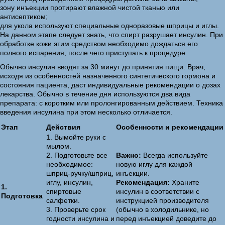
зону инъекции протирают влажной чистой тканью или
антисептиком;
для укола используют специальные одноразовые шприцы и иглы.
На данном этапе следует знать, что спирт разрушает инсулин. При
обработке кожи этим средством необходимо дождаться его
полного испарения, после чего приступать к процедуре.
Обычно инсулин вводят за 30 минут до принятия пищи. Врач,
исходя из особенностей назначенного синтетического гормона и
состояния пациента, даст индивидуальные рекомендации о дозах
лекарства. Обычно в течение дня используются два вида
препарата: с коротким или пролонгированным действием. Техника
введения инсулина при этом несколько отличается.
Этап
Действия
Особенности и рекомендации
1. Вымойте руки с
мылом.
2. Подготовьте все
Важно:
Всегда используйте
необходимое:
новую иглу для каждой
шприц-ручку/шприц,
инъекции.
иглу, инсулин,
Рекомендация:
Храните
1.
спиртовые
инсулин в соответствии с
Подготовка
салфетки.
инструкцией производителя
3. Проверьте срок
(обычно в холодильнике, но
годности инсулина и
перед инъекцией доведите до