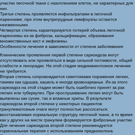
участки легочной ткани с накоплением клеток, не характерных для
них.
Третья степень проявляется инфильтратами в легочной
паренхиме, при этом внутригрудные лимфоузлы остаются
неизменными.
Четвертая степень характеризуется потерей объема легочной
паренхимы из-за фиброза, кальцификации, образования
множественных кист и эмфиземы.
Особенности лечения в зависимости от степени заболевания:
Клинические проявления первой степени саркоидоза могут
отсутствовать или проявляться в виде сильной потливости, общей
слабости и лихорадки. На этой стадии медикаментозное лечение
не требуется.
Вторая степень сопровождается симптомами поражения легких,
такими как одышка, кашель и иногда кровохарканье. Из-за этого
саркоидоз на этой стадии может быть ошибочно принят за рак
легких или туберкулез. При прослушивании легких могут быть
выявлены как сухие, так и влажные хрипы. В результате
саркоидоза второй степени у некоторых пациентов
гранулематозные очаги могут полностью рассосаться,
восстанавливая нормальную структуру легочной ткани, в то время
как у других на месте гранулем формируются фиброзные участки.
Для лечения саркоидоза второй степени рекомендуется
гормональная терапия с использованием преднизолона.