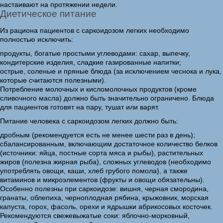
настаивают на протяжении недели.
Диетическое питание
Из рациона пациентов с саркоидозом легких необходимо
полностью исключить:
продукты, богатые простыми углеводами: сахар, выпечку,
кондитерские изделия, сладкие газированные напитки;
острые, соленые и пряные блюда (за исключением чеснока и лука,
которые считаются полезными).
Потребление молочных и кисломолочных продуктов (кроме
сливочного масла) должно быть значительно ограничено. Блюда
для пациентов готовят на пару, тушат или варят.
Питание человека с саркоидозом легких должно быть:
дробным (рекомендуется есть не менее шести раз в день);
сбалансированным, включающим достаточное количество белков
(источники: яйца, постные сорта мяса и рыбы), растительных
жиров (полезна жирная рыба), сложных углеводов (необходимо
употреблять овощи, каши, хлеб грубого помола), а также
витаминов и микроэлементов (фрукты и овощи обязательны).
Особенно полезны при саркоидозе: вишня, черная смородина,
гранаты, облепиха, черноплодная рябина, крыжовник, морская
капуста, горох, фасоль, орехи и ядрышки абрикосовых косточек.
Рекомендуются свежевыжатые соки: яблочно-морковный,