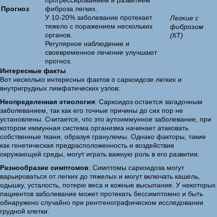
прогрессированием и развитием
Прогноз
фиброза легких.
У 10-20% заболевание протекает
Легкие с
тяжело с поражением нескольких
фиброзом
органов.
(КТ)
Регулярное наблюдение и
своевременное лечение улучшают
прогноз.
Интересные факты
Вот несколько интересных фактов о саркоидозе легких и
внутригрудных лимфатических узлов:
Неопределенная этиология
: Саркоидоз остается загадочным
заболеванием, так как его точные причины до сих пор не
установлены. Считается, что это аутоиммунное заболевание, при
котором иммунная система организма начинает атаковать
собственные ткани, образуя гранулемы. Однако факторы, такие
как генетическая предрасположенность и воздействие
окружающей среды, могут играть важную роль в его развитии.
Разнообразие симптомов
: Симптомы саркоидоза могут
варьироваться от легких до тяжелых и могут включать кашель,
одышку, усталость, потерю веса и кожные высыпания. У некоторых
пациентов заболевание может протекать бессимптомно и быть
обнаружено случайно при рентгенографическом исследовании
грудной клетки.