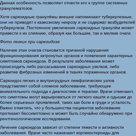
Данная особенность позволяет отнести его к группе системных
гранулематозов.
Хотя саркоидные гранулёмы внешне напоминают туберкулезные,
они не приводят к казеозному некрозу и не содержат возбудителей
туберкулеза. Постоянное увеличение саркоидных гранулём может
привести к их слиянию, образуя как большие, так и мелкие очаги.
Фото легких при саркоидозе
Наличие этих очагов становится причиной нарушения
функционирования затронутых органов и появления характерных
симптомов саркоидоза. В результате заболевания может
происходить либо рассасывание саркоидных узелков, либо
развитие фиброзных изменений в тканях пораженных органов.
Саркоидоз легких и внутригрудных лимфатических узлов
представляет собой сложное заболевание, требующее
внимательного подхода к диагностике и терапии. Врачи отмечают,
что симптомы могут варьироваться от легкого кашля и одышки до
более серьезных проявлений, таких как боли в груди и усталость.
Важно отметить, что у большинства пациентов заболевание
протекает бессимптомно и может быть случайно обнаружено при
рентгенологическом исследовании.
Лечение саркоидоза зависит от степени тяжести и активности
заболевания. Врачи часто назначают кортикостероиды для