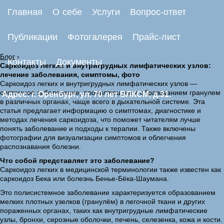
Главная
О себе
Услуги
Вопрос-ответ
Публикации
Фотогалерея
Прайс-лист
Блог
›
Контакты
Документы
Саркоидоз легких и внутригрудных лимфатических узлов:
лечение заболевания, симптомы, фото
Саркоидоз легких и внутригрудных лимфатических узлов —
системное заболевание, проявляющееся образованием гранулем
Адрес: г. Оренбург, ул. 70 лет ВЛКСМ, д.31.
в различных органах, чаще всего в дыхательной системе. Эта
статья предлагает информацию о симптомах, диагностике и
методах лечения саркоидоза, что поможет читателям лучше
понять заболевание и подходы к терапии. Также включены
фотографии для визуализации симптомов и облегчения
распознавания болезни.
Что собой представляет это заболевание?
Саркоидоз легких в медицинской терминологии также известен как
саркоидоз Бека или болезнь Бенье-Бёка-Шаумана.
Это полисистемное заболевание характеризуется образованием
мелких плотных узелков (гранулём) в легочной ткани и других
пораженных органах, таких как внутригрудные лимфатические
узлы, бронхи, серозные оболочки, печень, селезенка, кожа и кости.