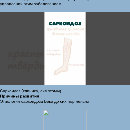
управлении этим заболеванием.
Саркоидоз (клиника, симптомы)
Причины развития
Этиология саркоидоза Бека до сих пор неясна.