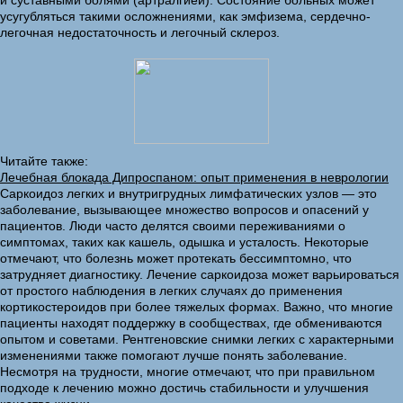
и суставными болями (артралгией). Состояние больных может
усугубляться такими осложнениями, как эмфизема, сердечно-
легочная недостаточность и легочный склероз.
Читайте также:
Лечебная блокада Дипроспаном: опыт применения в неврологии
Саркоидоз легких и внутригрудных лимфатических узлов — это
заболевание, вызывающее множество вопросов и опасений у
пациентов. Люди часто делятся своими переживаниями о
симптомах, таких как кашель, одышка и усталость. Некоторые
отмечают, что болезнь может протекать бессимптомно, что
затрудняет диагностику. Лечение саркоидоза может варьироваться
от простого наблюдения в легких случаях до применения
кортикостероидов при более тяжелых формах. Важно, что многие
пациенты находят поддержку в сообществах, где обмениваются
опытом и советами. Рентгеновские снимки легких с характерными
изменениями также помогают лучше понять заболевание.
Несмотря на трудности, многие отмечают, что при правильном
подходе к лечению можно достичь стабильности и улучшения