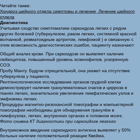
Читайте также:
Хондроз шейного отдела симптомы и лечение, Лечение шейного
отдела
Диагностика
Учитывая сходство симптоматики саркоидоза легких с рядом
других болезней (туберкулезом, раком легких, системной красной
волчанкой, ревматоидным артритом, лимфомой ) и связанную с
этим возможность диагностических ошибок, пациенту назначают:
Общий анализ крови. При саркоидозе он выявляет наличие
лейкоцитоза, повышенный уровень эозинофилов, ускоренную
СОЭ.
Пробу Манту. Будучи отрицательной, она укажет на отсутствие
туберкулеза у пациента.
Рентгенологическое исследование органов грудной клетки
демонстрирует наличие гранулематозных очагов и цирроза в
тканях легких, значительное увеличение лимфатических узлов и
эмфиземы легких.
Процедуры магнитно-резонансной томографии и компьютерной
томографии необходимы для обнаружения гранулём в
лимфоузлах, легких, внутренних органах и головном мозге.
Фото снимка КТ диагностики при саркоидозе легкого
Внутрикожное введение саркоидного антигена выявляет у 50%
больных наличие положительной реакции Квейма,