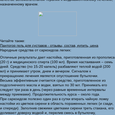
назначенному врачом.
Читайте также:
Пантогор гель для суставов - отзывы, состав, купить, цена
Народные средства от саркоидоза легких:
Отличные результаты дает настойка, приготовленная из прополиса
(20 г) и медицинского спирта (100 мл). Время настаивания – семь
дней. Средство (по 15-20 капель) разбавляют теплой водой (200
мл) и принимают утром, днем и вечером. Сигналом к
прекращению лечения является опустошение бутылочки.
Весьма эффективным считается средство, приготовленное из
подсолнечного масла и водки, взятых по 30 мл. Принимать его
следует три раза в день (через равные временные интервалы
между приемами). Продолжительность курса – около года.
При саркоидозе полезно один раз в сутки втирать чайную ложку
настойки из цветков сирени в область пораженных легких (и сзади,
и спереди). Заполнив свежими цветками сирени треть стакана, его
доливают доверху водкой и, перелив смесь в бутылочку,