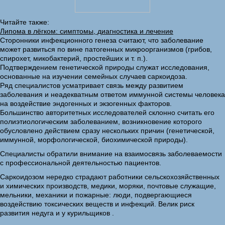
Читайте также:
Липома в лёгком: симптомы, диагностика и лечение
Сторонники инфекционного генеза считают, что заболевание
может развиться по вине патогенных микроорганизмов (грибов,
спирохет, микобактерий, простейших и т. п.).
Подтверждением генетической природы служат исследования,
основанные на изучении семейных случаев саркоидоза.
Ряд специалистов усматривает связь между развитием
заболевания и неадекватным ответом иммунной системы человека
на воздействие эндогенных и экзогенных факторов.
Большинство авторитетных исследователей склонно считать его
полиэтиологическим заболеванием, возникновение которого
обусловлено действием сразу нескольких причин (генетической,
иммунной, морфологической, биохимической природы).
Специалисты обратили внимание на взаимосвязь заболеваемости
с профессиональной деятельностью пациентов.
Саркоидозом нередко страдают работники сельскохозяйственных
и химических производств, медики, моряки, почтовые служащие,
мельники, механики и пожарные: люди, подвергающиеся
воздействию токсических веществ и инфекций. Велик риск
развития недуга и у курильщиков .