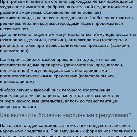
При третьей и четвертой степени саркоидоза легких наблюдается
ухудшение симптомов фиброза, дыхательной недостаточности и
развитие эмфиземы. Основное лечение включает
кортикостероиды, чаще всего преднизолон. Чтобы предотвратить
рецидивы, терапия кортикостероидами может продолжаться
несколько лет.
Дополнительно пациентам могут назначаться иммунодепрессанты
(азатиоприн, делагила, резохин), антиоксиданты (токоферол и
ретинол), а также противовоспалительные препараты (аспирин,
индометацин).
Если врач выбирает комбинированный подход к лечению,
кортикостероидные препараты (дексаметазон, преднизолон,
полькортолон) могут чередоваться с нестероидными
противовоспалительными средствами (вольтареном или
индометацином).
Фиброз легких и высокий риск легочного кровотечения,
угрожающего жизни пациента, могут стать показанием для
хирургического вмешательства, вплоть до трансплантации
здорового легкого.
Как вылечить болезнь народными средствами?
Начальные стадии саркоидоза легких легко поддаются лечению
народными средствами. При запущенных формах их используют в
качестве вспомогательной терапии к медикаментозному лечению,