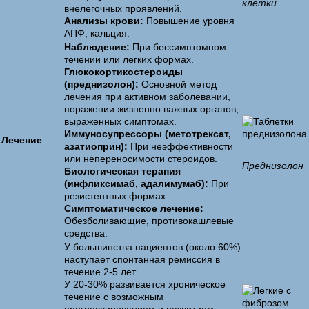
клетки
внелегочных проявлений.
Анализы крови:
Повышение уровня
АПФ, кальция.
Наблюдение:
При бессимптомном
течении или легких формах.
Глюкокортикостероиды
(преднизолон):
Основной метод
лечения при активном заболевании,
поражении жизненно важных органов,
выраженных симптомах.
Иммуносупрессоры (метотрексат,
Лечение
азатиоприн):
При неэффективности
или непереносимости стероидов.
Преднизолон
Биологическая терапия
(инфликсимаб, адалимумаб):
При
резистентных формах.
Симптоматическое лечение:
Обезболивающие, противокашлевые
средства.
У большинства пациентов (около 60%)
наступает спонтанная ремиссия в
течение 2-5 лет.
У 20-30% развивается хроническое
течение с возможным