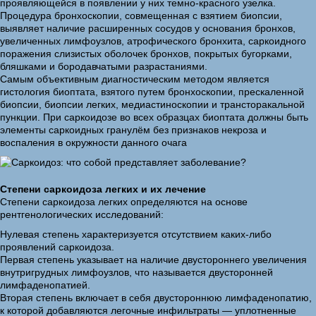
проявляющейся в появлении у них темно-красного узелка.
Процедура бронхоскопии, совмещенная с взятием биопсии,
выявляет наличие расширенных сосудов у основания бронхов,
увеличенных лимфоузлов, атрофического бронхита, саркоидного
поражения слизистых оболочек бронхов, покрытых бугорками,
бляшками и бородавчатыми разрастаниями.
Самым объективным диагностическим методом является
гистология биоптата, взятого путем бронхоскопии, прескаленной
биопсии, биопсии легких, медиастиноскопии и трансторакальной
пункции. При саркоидозе во всех образцах биоптата должны быть
элементы саркоидных гранулём без признаков некроза и
воспаления в окружности данного очага
Степени саркоидоза легких и их лечение
Степени саркоидоза легких определяются на основе
рентгенологических исследований:
Нулевая степень характеризуется отсутствием каких-либо
проявлений саркоидоза.
Первая степень указывает на наличие двустороннего увеличения
внутригрудных лимфоузлов, что называется двусторонней
лимфаденопатией.
Вторая степень включает в себя двустороннюю лимфаденопатию,
к которой добавляются легочные инфильтраты — уплотненные