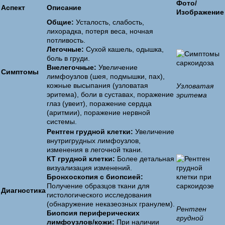
Фото/
Аспект
Описание
Изображение
Общие:
Усталость, слабость,
лихорадка, потеря веса, ночная
потливость.
Легочные:
Сухой кашель, одышка,
боль в груди.
Внелегочные:
Увеличение
Симптомы
лимфоузлов (шея, подмышки, пах),
кожные высыпания (узловатая
Узловатая
эритема), боли в суставах, поражение
эритема
глаз (увеит), поражение сердца
(аритмии), поражение нервной
системы.
Рентген грудной клетки:
Увеличение
внутригрудных лимфоузлов,
изменения в легочной ткани.
КТ грудной клетки:
Более детальная
визуализация изменений.
Бронхоскопия с биопсией:
Получение образцов ткани для
Диагностика
гистологического исследования
(обнаружение неказеозных гранулем).
Рентген
Биопсия периферических
грудной
лимфоузлов/кожи:
При наличии