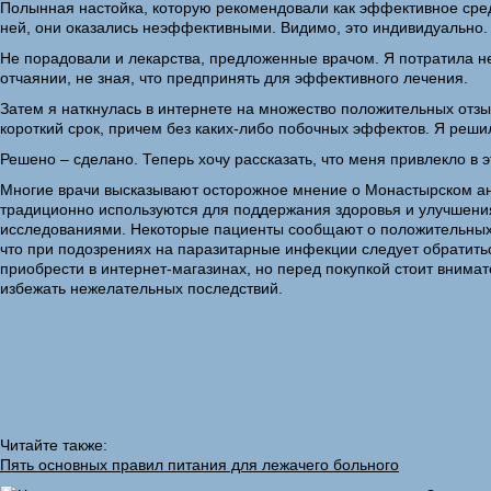
Полынная настойка, которую рекомендовали как эффективное средс
ней, они оказались неэффективными. Видимо, это индивидуально.
Не порадовали и лекарства, предложенные врачом. Я потратила не
отчаянии, не зная, что предпринять для эффективного лечения.
Затем я наткнулась в интернете на множество положительных отзы
короткий срок, причем без каких-либо побочных эффектов. Я решил
Решено – сделано. Теперь хочу рассказать, что меня привлекло в э
Многие врачи высказывают осторожное мнение о Монастырском ант
традиционно используются для поддержания здоровья и улучшения
исследованиями. Некоторые пациенты сообщают о положительных р
что при подозрениях на паразитарные инфекции следует обратитьс
приобрести в интернет-магазинах, но перед покупкой стоит внима
избежать нежелательных последствий.
Читайте также:
Пять основных правил питания для лежачего больного