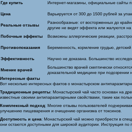
Где купить
Интернет-магазины, официальные сайты пр
Цена
Варьируется от 300 до 1500 рублей за упак
Разнообразные: от восторженных до крайн
Реальные отзывы
другие не видят эффекта или жалуются на
Побочные эффекты
Возможны аллергические реакции, расстро
Противопоказания
Беременность, кормление грудью, детский
Эффективность
Научно не доказана. Большинство исследо
Большинство врачей скептически относятс
Мнение врачей
доказательной медицине при подозрении н
Интересные факты
Вот несколько интересных фактов о монастырском антипаразитарн
Традиционные рецепты
: Монастырский чай часто основан на др
известные своими антипаразитарными свойствами, такие как полын
Комплексный подход
: Многие отзывы пользователей подчеркиваю
улучшению пищеварения и очищению организма от токсинов.
Доступность и цена
: Монастырский чай можно приобрести в специ
они остаются доступными для широкой аудитории. Инструкция по 