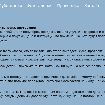
Публикации
Фотогалерея
Прайс-лист
Контакты
ть, цена, инструкция
ий чай, стали популярны среди желающих улучшить здоровье и очи
мацию о покупке, цене и инструкции по применению. Это будет по
укта.
тьего класса, что-то не так. Она стала выглядеть хуже, проявлять
боли и быстро уставала. Я долго ломала голову, в чем может быть
, сдали анализы, и результаты подтвердили мои опасения: у дочки 
их детей – привычка грызть ногти (как ни ругай, а она все равно н
олько потому, что паразиты причиняют дискомфорт моему ребенку, н
естно, что наличие паразитов негативно сказывается на иммунной с
 что она, как человек с жизненным опытом, подскажет, что делать
. Каждый день мы давали эту настойку Аннушке, но повторные ана