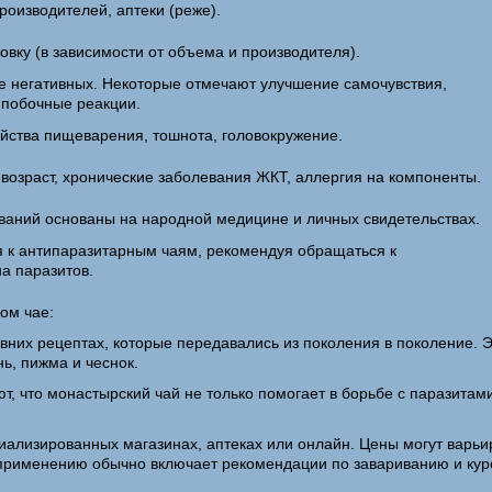
оизводителей, аптеки (реже).
овку (в зависимости от объема и производителя).
е негативных. Некоторые отмечают улучшение самочувствия,
 побочные реакции.
йства пищеварения, тошнота, головокружение.
 возраст, хронические заболевания ЖКТ, аллергия на компоненты.
ваний основаны на народной медицине и личных свидетельствах.
я к антипаразитарным чаям, рекомендуя обращаться к
а паразитов.
ом чае:
евних рецептах, которые передавались из поколения в поколение. 
ь, пижма и чеснок.
т, что монастырский чай не только помогает в борьбе с паразита
ализированных магазинах, аптеках или онлайн. Цены могут варьир
применению обычно включает рекомендации по завариванию и курс