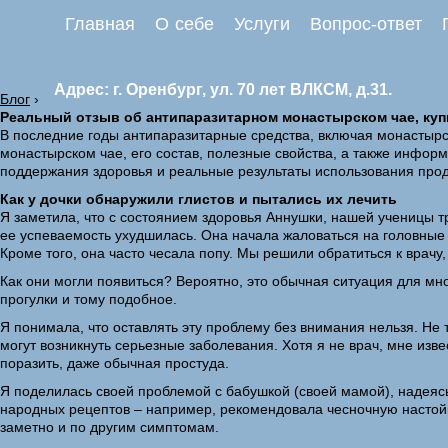
Главная
О себе
Услуги
Вопрос-ответ
Адрес: г. Оренбург, ул. 70 лет ВЛКСМ, д.31.
Блог
›
Реальный отзыв об антипаразитарном монастырском чае, купи
В последние годы антипаразитарные средства, включая монастырск
монастырском чае, его состав, полезные свойства, а также инфор
поддержания здоровья и реальные результаты использования прод
Как у дочки обнаружили глистов и пытались их лечить
Я заметила, что с состоянием здоровья Аннушки, нашей ученицы тре
ее успеваемость ухудшилась. Она начала жаловаться на головные 
Кроме того, она часто чесала попу. Мы решили обратиться к врачу
Как они могли появиться? Вероятно, это обычная ситуация для мног
прогулки и тому подобное.
Я понимала, что оставлять эту проблему без внимания нельзя. Не т
могут возникнуть серьезные заболевания. Хотя я не врач, мне изв
поразить, даже обычная простуда.
Я поделилась своей проблемой с бабушкой (своей мамой), надеясь,
народных рецептов – например, рекомендовала чесночную настойку
заметно и по другим симптомам.