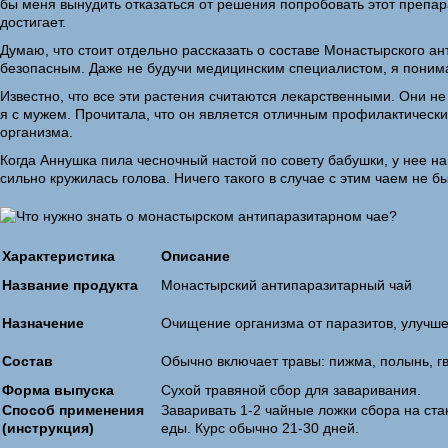
бы меня вынудить отказаться от решения попробовать этот препара
достигает.
Думаю, что стоит отдельно рассказать о составе Монастырского а
безопасным. Даже не будучи медицинским специалистом, я понима
Известно, что все эти растения считаются лекарственными. Они не 
я с мужем. Прочитала, что он является отличным профилактическ
организма.
Когда Аннушка пила чесночный настой по совету бабушки, у нее на
сильно кружилась голова. Ничего такого в случае с этим чаем не б
Характеристика
Описание
Название продукта
Монастырский антипаразитарный чай
Назначение
Очищение организма от паразитов, улучш
Состав
Обычно включает травы: пижма, полынь, гв
Форма выпуска
Сухой травяной сбор для заваривания.
Способ применения
Заваривать 1-2 чайные ложки сбора на стак
(инструкция)
еды. Курс обычно 21-30 дней.