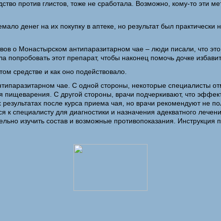
тво против глистов, тоже не сработала. Возможно, кому-то эти ме
мало денег на их покупку в аптеке, но результат был практически
вов о Монастырском антипаразитарном чае – люди писали, что это 
а попробовать этот препарат, чтобы наконец помочь дочке избавит
том средстве и как оно подействовало.
ипаразитарном чае. С одной стороны, некоторые специалисты отме
 пищеварения. С другой стороны, врачи подчеркивают, что эффект
езультатах после курса приема чая, но врачи рекомендуют не по
я к специалисту для диагностики и назначения адекватного лечени
тельно изучить состав и возможные противопоказания. Инструкция 