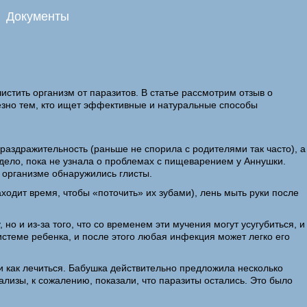
Документы
стить организм от паразитов. В статье рассмотрим отзыв о
лезно тем, кто ищет эффективные и натуральные способы
 раздражительность (раньше не спорила с родителями так часто), а
 дело, пока не узнала о проблемах с пищеварением у Аннушки.
в организме обнаружились глисты.
аходит время, чтобы «поточить» их зубами), лень мыть руки после
о и из-за того, что со временем эти мучения могут усугубиться, и
истеме ребенка, и после этого любая инфекция может легко его
 и как лечиться. Бабушка действительно предложила несколько
лизы, к сожалению, показали, что паразиты остались. Это было