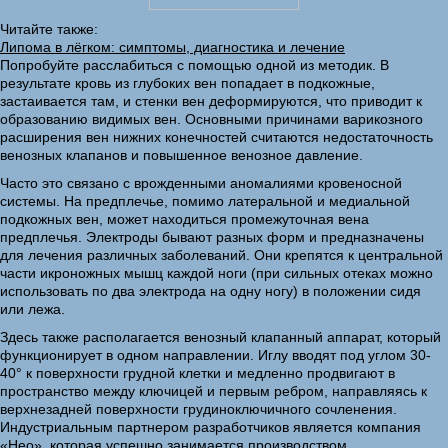
Читайте также:
Липома в лёгком: симптомы, диагностика и лечение
Попробуйте расслабиться с помощью одной из методик. В
результате кровь из глубоких вен попадает в подкожные,
застаивается там, и стенки вен деформируются, что приводит к
образованию видимых вен. Основными причинами варикозного
расширения вен нижних конечностей считаются недостаточность
венозных клапанов и повышенное венозное давление.
Часто это связано с врожденными аномалиями кровеносной
системы. На предплечье, помимо латеральной и медиальной
подкожных вен, может находиться промежуточная вена
предплечья. Электроды бывают разных форм и предназначены
для лечения различных заболеваний. Они крепятся к центральной
части икроножных мышц каждой ноги (при сильных отеках можно
использовать по два электрода на одну ногу) в положении сидя
или лежа.
Здесь также располагается венозный клапанный аппарат, который
функционирует в одном направлении. Иглу вводят под углом 30-
40° к поверхности грудной клетки и медленно продвигают в
пространство между ключицей и первым ребром, направляясь к
верхнезадней поверхности грудиноключичного сочленения.
Индустриальным партнером разработчиков является компания
«Нео», которая успешно занимается производством