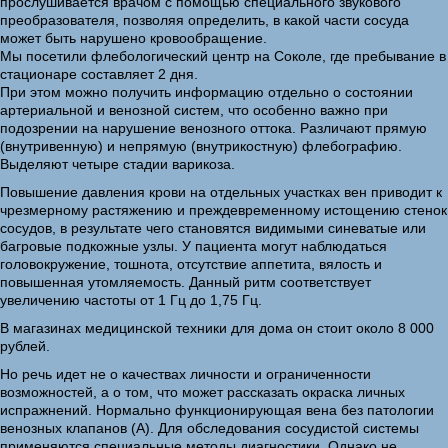
прослушивается врачом с помощью специального звукового
преобразователя, позволяя определить, в какой части сосуда
может быть нарушено кровообращение.
Мы посетили флебологический центр на Соколе, где пребывание в
стационаре составляет 2 дня.
При этом можно получить информацию отдельно о состоянии
артериальной и венозной систем, что особенно важно при
подозрении на нарушение венозного оттока. Различают прямую
(внутривенную) и непрямую (внутрикостную) флебографию.
Выделяют четыре стадии варикоза.
Повышение давления крови на отдельных участках вен приводит к
чрезмерному растяжению и преждевременному истощению стенок
сосудов, в результате чего становятся видимыми синеватые или
багровые подкожные узлы. У пациента могут наблюдаться
головокружение, тошнота, отсутствие аппетита, вялость и
повышенная утомляемость. Данный ритм соответствует
увеличению частоты от 1 Гц до 1,75 Гц.
В магазинах медицинской техники для дома он стоит около 8 000
рублей.
Но речь идет не о качествах личности и ограниченности
возможностей, а о том, что может рассказать окраска личных
испражнений. Нормально функционирующая вена без патологии
венозных клапанов (А). Для обследования сосудистой системы
применяются специальные методы диагностики. Однако не