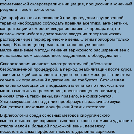
косметической склеротерапии: инициация, процессинг и конечный
результат такой технологии.
Для профилактики осложнений при проведении внутривенной
терапии необходимо соблюдать правила асептики, антисептики,
концентрации и скорости введения активных препаратов, по
возможности избегая длительного введения гипертонических
растворов через периферические вены. С этим прибором только
гемор. В настоящее время становятся популярными
малоинвазивные методы лечения варикозного расширения вен с
использованием современного медицинского оборудования.
Склеротерапия является малотравматичной, абсолютно
безболезненной процедурой, а период реабилитации после курса
таких инъекций составляет от одного до трех месяцев – при этом
серьезных ограничений в движении не требуется. Скользящая
вена легко смещается в подкожной клетчатке по плоскости, ее
можно сместить на расстояние, превышающее ее диаметр;
нижняя стенка такой вены, как правило, не фиксируется.
Ультразвуковая волна датчик преобразует в различные звуки.
Существует несколько модификаций таких катетеров.
В флебологии среди основных методов хирургического
вмешательства при варикозе выделяют: кроссэктомию и удаление
ствола малой и большой подкожной вены, перевязку
несостоятельных перфорантных вен, удаление варикозно