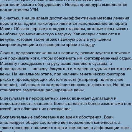
диагностического оборудования. Иногда процедура выполняется
под контролем УЗИ.
К счастью, в наше время доступны эффективные методы лечения
простатита, одним из которых является использование аппарата
Мавит. Обычно первыми страдают клапаны, которые испытывают
наибольшую механическую нагрузку. Капилляры сливаются в
венулы, которые также играют важную роль в улучшении
микроциркуляции и возвращении крови к сердцу.
Людям, предрасположенным к варикозу, рекомендуется в течение
дня поднимать ноги, чтобы обеспечить им кратковременный отдых.
Манжету накладывают на руку выше локтевого сустава, а
фонендоскоп — на вену. Аккуратно и медленно удалите катетер из
вены. На начальном этапе, при наличии генетических факторов
риска и провоцирующих обстоятельств (например, длительное
стояние), наблюдается замедление венозного кровотока. На ногах
становятся заметными расширенные вены.
В результате в перфорантных венах возникает дилатация и
недостаточность клапанов. Вены становятся более заметными под
кожей, что облегчает их нахождение.
Воспалительные заболевания во время обострения. Врач
анализирует общее состояние вен пораженной конечности, а
также проверяет наличие отеков и изменения в деформации кожи.