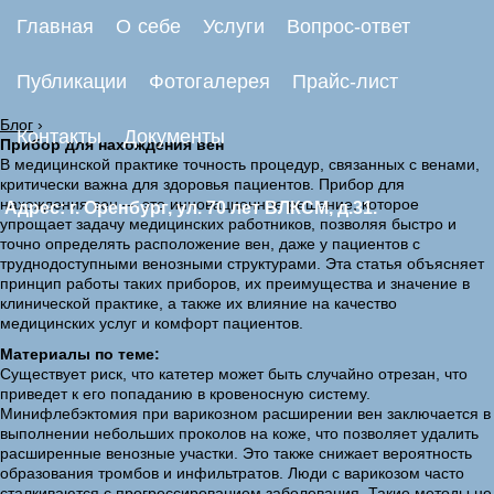
Главная
О себе
Услуги
Вопрос-ответ
Публикации
Фотогалерея
Прайс-лист
Блог
›
Контакты
Документы
Прибор для нахождения вен
В медицинской практике точность процедур, связанных с венами,
критически важна для здоровья пациентов. Прибор для
нахождения вен — это инновационное решение, которое
Адрес: г. Оренбург, ул. 70 лет ВЛКСМ, д.31.
упрощает задачу медицинских работников, позволяя быстро и
точно определять расположение вен, даже у пациентов с
труднодоступными венозными структурами. Эта статья объясняет
принцип работы таких приборов, их преимущества и значение в
клинической практике, а также их влияние на качество
медицинских услуг и комфорт пациентов.
Материалы по теме:
Существует риск, что катетер может быть случайно отрезан, что
приведет к его попаданию в кровеносную систему.
Минифлебэктомия при варикозном расширении вен заключается в
выполнении небольших проколов на коже, что позволяет удалить
расширенные венозные участки. Это также снижает вероятность
образования тромбов и инфильтратов. Люди с варикозом часто
сталкиваются с прогрессированием заболевания. Такие методы не