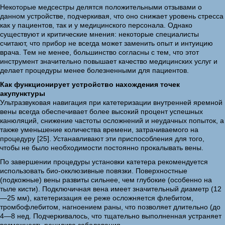
Некоторые медсестры делятся положительными отзывами о
данном устройстве, подчеркивая, что оно снижает уровень стресса
как у пациентов, так и у медицинского персонала. Однако
существуют и критические мнения: некоторые специалисты
считают, что прибор не всегда может заменить опыт и интуицию
врача. Тем не менее, большинство согласны с тем, что этот
инструмент значительно повышает качество медицинских услуг и
делает процедуры менее болезненными для пациентов.
Как функционирует устройство нахождения точек
акупунктуры
Ультразвуковая навигация при катетеризации внутренней яремной
вены всегда обеспечивает более высокий процент успешных
канюляций, снижение частоты осложнений и неудачных попыток, а
также уменьшение количества времени, затрачиваемого на
процедуру [25]. Устанавливают эти приспособления для того,
чтобы не было необходимости постоянно прокалывать вены.
По завершении процедуры установки катетера рекомендуется
использовать био-окклюзивные повязки. Поверхностные
(подкожные) вены развиты сильнее, чем глубокие (особенно на
тыле кисти). Подключичная вена имеет значительный диаметр (12
—25 мм), катетеризация ее реже осложняется флебитом,
тромбофлебитом, нагноением раны, что позволяет длительно (до
4—8 нед. Подчеркивалось, что тщательно выполненная устраняет