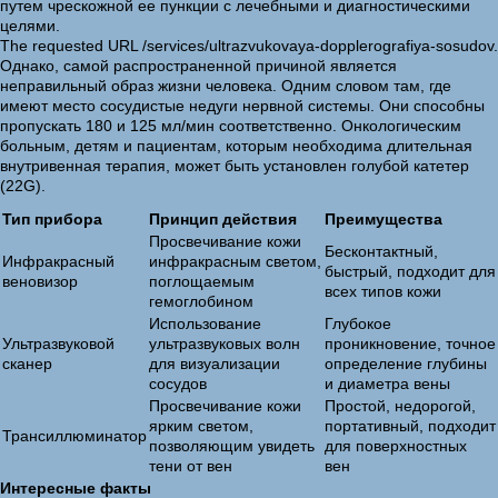
путем чрескожной ее пункции с лечебными и диагностическими
целями.
The requested URL /services/ultrazvukovaya-dopplerografiya-sosudov.
Однако, самой распространенной причиной является
неправильный образ жизни человека. Одним словом там, где
имеют место сосудистые недуги нервной системы. Они способны
пропускать 180 и 125 мл/мин соответственно. Онкологическим
больным, детям и пациентам, которым необходима длительная
внутривенная терапия, может быть установлен голубой катетер
(22G).
Тип прибора
Принцип действия
Преимущества
Просвечивание кожи
Бесконтактный,
Инфракрасный
инфракрасным светом,
быстрый, подходит для
веновизор
поглощаемым
всех типов кожи
гемоглобином
Использование
Глубокое
Ультразвуковой
ультразвуковых волн
проникновение, точное
сканер
для визуализации
определение глубины
сосудов
и диаметра вены
Просвечивание кожи
Простой, недорогой,
ярким светом,
портативный, подходит
Трансиллюминатор
позволяющим увидеть
для поверхностных
тени от вен
вен
Интересные факты