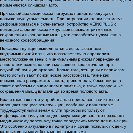
применяются слишком часто.
При малейших физических нагрузках пациенты ощущают
повышенную утомляемость. При нагревании стенки вен могут
деформироваться и склеиваться. Устройство VEINOPLUS с
помощью электрических импульсов вызывает ритмичные
сокращения икроножных мышц, что способствует улучшению
венозного кровообращения.
Поисковая пункция выполняется с использованием
внутримышечной иглы, что позволяет точно определить
местоположение вены с минимальным риском повреждения
легкого или возникновения массивного кровотечения при
случайной пункции артерии. Кроме того, женщины с варикозом
часто испытывают психические расстройства, такие как
повышенная раздражительность, тревожность, бессонница, а
также проблемы с вниманием и памятью, а также судорожные
сокращения мышц влагалища во время полового акта.
Врачи отмечают, что устройства для поиска вен значительно
упрощают процесс венепункции, особенно у пациентов с
труднодоступными венами. Эти приборы используют
инфракрасное излучение для визуализации вен, что позволяет
медицинскому персоналу точно определить место для инъекции.
Это особенно актуально в педиатрии и среди пожилых людей, у
которых вены могут быть менее заметными.