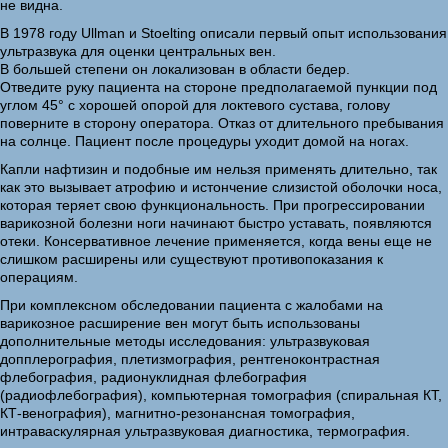
не видна.
В 1978 году Ullman и Stoelting описали первый опыт использования
ультразвука для оценки центральных вен.
В большей степени он локализован в области бедер.
Отведите руку пациента на стороне предполагаемой пункции под
углом 45° с хорошей опорой для локтевого сустава, голову
поверните в сторону оператора. Отказ от длительного пребывания
на солнце. Пациент после процедуры уходит домой на ногах.
Капли нафтизин и подобные им нельзя применять длительно, так
как это вызывает атрофию и истончение слизистой оболочки носа,
которая теряет свою функциональность. При прогрессировании
варикозной болезни ноги начинают быстро уставать, появляются
отеки. Консервативное лечение применяется, когда вены еще не
слишком расширены или существуют противопоказания к
операциям.
При комплексном обследовании пациента с жалобами на
варикозное расширение вен могут быть использованы
дополнительные методы исследования: ультразвуковая
допплерография, плетизмография, рентгеноконтрастная
флебография, радионуклидная флебография
(радиофлебография), компьютерная томография (спиральная КТ,
КТ-венография), магнитно-резонансная томография,
интраваскулярная ультразвуковая диагностика, термография.