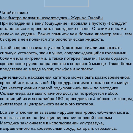
Читайте также:
Как быстро получить язву желудка - Журнал Онлайн
При попадании в вену (ощущение «провала в пустоту») следует
остановиться и проверить нахождение в вене. С такими ценами
далеко не уедешь. Важно помнить: чем больше диаметр вены, тем
быстрее в ней появится эта биологическая жидкость.
Такой вопрос возникает у людей, которые начали испытывать
сильную усталость, звон в ушах, сопровождающийся головными
болями или мигренями, а также потерей памяти. Таким образом,
кровеносное русло направляется к сердечной мышце. Такое белье
представлено в виде чулок, гольфов и колготок.
Длительность нахождения катетера может быть кратковременной,
средней или длительной. Процедура занимает около семи минут.
Для катетеризации правой подключичной вены по методике
Сельдингера из надключичного доступа потребуется набор,
состоящий из иглы калибра 18G, проводника с J-образным концом,
дилятатора и центрального венозного катетера.
Все эти отклонения вызваны нарушением кровоснабжения мозга,
что сказывается на функционировании нервной системы.
Методика заключается в использовании ультразвука,
направленного на кровеносный сосуд, который, отражаясь,