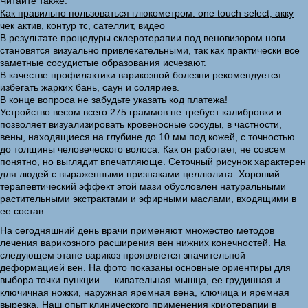
Читайте также:
Как правильно пользоваться глюкометром: one touch select, акку
чек актив, контур тс, сателлит, видео
В результате процедуры склеротерапии под веновизором ноги
становятся визуально привлекательными, так как практически все
заметные сосудистые образования исчезают.
В качестве профилактики варикозной болезни рекомендуется
избегать жарких бань, саун и соляриев.
В конце вопроса не забудьте указать код платежа!
Устройство весом всего 275 граммов не требует калибровки и
позволяет визуализировать кровеносные сосуды, в частности,
вены, находящиеся на глубине до 10 мм под кожей, с точностью
до толщины человеческого волоса. Как он работает, не совсем
понятно, но выглядит впечатляюще. Сеточный рисунок характерен
для людей с выраженными признаками целлюлита. Хороший
терапевтический эффект этой мази обусловлен натуральными
растительными экстрактами и эфирными маслами, входящими в
ее состав.
На сегодняшний день врачи применяют множество методов
лечения варикозного расширения вен нижних конечностей. На
следующем этапе варикоз проявляется значительной
деформацией вен. На фото показаны основные ориентиры для
выбора точки пункции — кивательная мышца, ее грудинная и
ключичная ножки, наружная яремная вена, ключица и яремная
вырезка. Наш опыт клинического применения криотерапии в