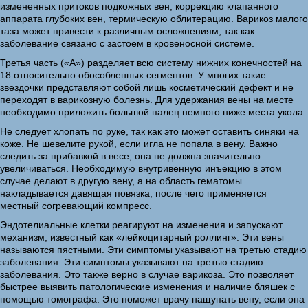
измененных притоков подкожных вен, коррекцию клапанного
аппарата глубоких вен, термическую облитерацию. Варикоз малого
таза может привести к различным осложнениям, так как
заболевание связано с застоем в кровеносной системе.
Третья часть («А») разделяет всю систему нижних конечностей на
18 относительно обособленных сегментов. У многих такие
звездочки представляют собой лишь косметический дефект и не
переходят в варикозную болезнь. Для удержания вены на месте
необходимо приложить большой палец немного ниже места укола.
Не следует хлопать по руке, так как это может оставить синяки на
коже. Не шевелите рукой, если игла не попала в вену. Важно
следить за прибавкой в весе, она не должна значительно
увеличиваться. Необходимую внутривенную инъекцию в этом
случае делают в другую вену, а на область гематомы
накладывается давящая повязка, после чего применяется
местный согревающий компресс.
Эндотелиальные клетки реагируют на изменения и запускают
механизм, известный как «лейкоцитарный роллинг». Эти вены
называются пястными. Эти симптомы указывают на третью стадию
заболевания. Эти симптомы указывают на третью стадию
заболевания. Это также верно в случае варикоза. Это позволяет
быстрее выявить патологические изменения и наличие бляшек с
помощью томографа. Это поможет врачу нащупать вену, если она