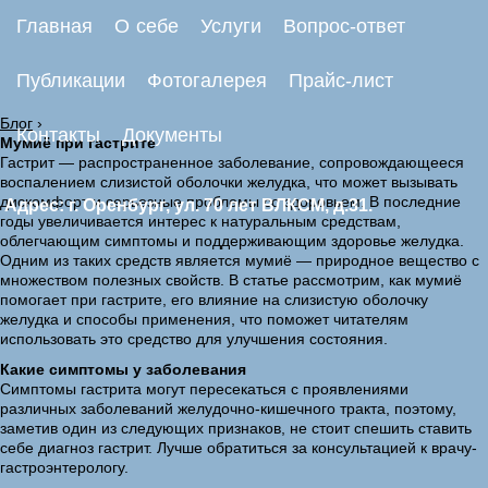
Главная
О себе
Услуги
Вопрос-ответ
Публикации
Фотогалерея
Прайс-лист
Блог
›
Контакты
Документы
Мумиё при гастрите
Гастрит — распространенное заболевание, сопровождающееся
воспалением слизистой оболочки желудка, что может вызывать
дискомфорт и серьезные проблемы со здоровьем. В последние
Адрес: г. Оренбург, ул. 70 лет ВЛКСМ, д.31.
годы увеличивается интерес к натуральным средствам,
облегчающим симптомы и поддерживающим здоровье желудка.
Одним из таких средств является мумиё — природное вещество с
множеством полезных свойств. В статье рассмотрим, как мумиё
помогает при гастрите, его влияние на слизистую оболочку
желудка и способы применения, что поможет читателям
использовать это средство для улучшения состояния.
Какие симптомы у заболевания
Симптомы гастрита могут пересекаться с проявлениями
различных заболеваний желудочно-кишечного тракта, поэтому,
заметив один из следующих признаков, не стоит спешить ставить
себе диагноз гастрит. Лучше обратиться за консультацией к врачу-
гастроэнтерологу.