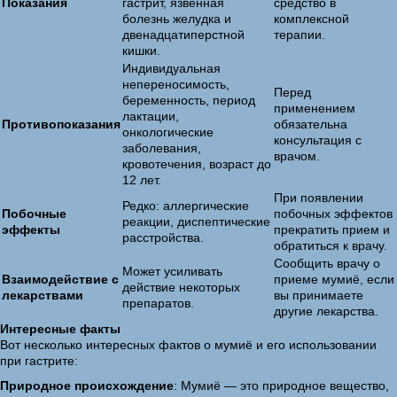
Показания
гастрит, язвенная
средство в
болезнь желудка и
комплексной
двенадцатиперстной
терапии.
кишки.
Индивидуальная
непереносимость,
Перед
беременность, период
применением
лактации,
Противопоказания
обязательна
онкологические
консультация с
заболевания,
врачом.
кровотечения, возраст до
12 лет.
При появлении
Редко: аллергические
Побочные
побочных эффектов
реакции, диспептические
эффекты
прекратить прием и
расстройства.
обратиться к врачу.
Сообщить врачу о
Может усиливать
Взаимодействие с
приеме мумиё, если
действие некоторых
лекарствами
вы принимаете
препаратов.
другие лекарства.
Интересные факты
Вот несколько интересных фактов о мумиё и его использовании
при гастрите:
Природное происхождение
: Мумиё — это природное вещество,