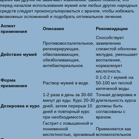
перед началом использования мумиё или любых других народных
средств следует проконсультироваться с врачом, чтобы избежать
возможных осложнений и подобрать оптимальное лечение.
Аспект
Описание
Рекомендации
применения
Способствует
Противовоспалительное,
заживлению
регенерирующее,
слизистой оболочки
Действие мумиё
обволакивающее,
желудка, уменьшает
обезболивающее,
воспаление,
антибактериальное.
нормализует
кислотность.
0.1-0.2 г мумиё на
Форма
Раствор мумиё в воде.
50-100 мл теплой
применения
кипяченой воды.
1-2 раза в день за 30-60
Точная дозировка и
минут до еды. Курс 20-30
длительность курса
Дозировка и курс
дней, затем перерыв 10
должны быть
дней и повторный курс
согласованы с
при необходимости.
врачом.
Гастрит с повышенной и
пониженной
Применяется как
кислотностью, эрозивный
вспомогательное