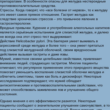
препаратами. В особенности опасны для желудка нестероидные
противовоспалительные средства.
Стрессы. Когда говорят, что «все болезни от нервов», то к желудку
это имеет самое прямое отношение. Гастрит желудка как
следствие хронических стрессов – это привычное явление в
гастроэнтерологии.
Вредные привычки. Курение и употребление алкогольных напитков
является серьёзным испытанием для слизистой желудка, и далеко
не всегда она этот стресс-тест выдерживает.
Действие Helicobacter pylori. Эта бактерия умеет выживать в
агрессивной среде желудка и более того – она умеет прятаться
под слизистой желудочной оболочкой, своим вредоносным
действием вызывая гастриты и даже язвы.
Мумиё, известное своими целебными свойствами, привлекает
внимание людей, страдающих гастритом. Многие пациенты
отмечают, что регулярное применение этого природного вещества
помогает уменьшить воспаление слизистой оболочки желудка и
облегчить симптомы, такие как боль и дискомфорт. Некоторые
исследования подтверждают, что мумиё обладает
антисептическими и противовоспалительными свойствами, что
может способствовать заживлению язв и улучшению общего
состояния.
Однако мнения о его эффективности разнятся. Некоторые
пациенты сообщают о значительном улучшении самочувствия, в то
время как другие не замечают изменений. Важно помнить, что