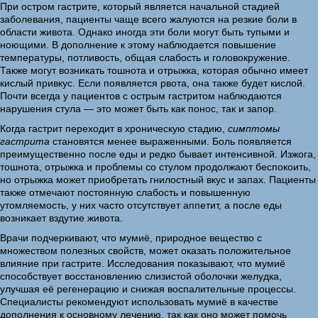
При остром гастрите, который является начальной стадией
заболевания, пациенты чаще всего жалуются на резкие боли в
области живота. Однако иногда эти боли могут быть тупыми и
ноющими. В дополнение к этому наблюдается повышение
температуры, потливость, общая слабость и головокружение.
Также могут возникать тошнота и отрыжка, которая обычно имеет
кислый привкус. Если появляется рвота, она также будет кислой.
Почти всегда у пациентов с острым гастритом наблюдаются
нарушения стула — это может быть как понос, так и запор.
Когда гастрит переходит в хроническую стадию,
симптомы
гастрита
становятся менее выраженными. Боль появляется
преимущественно после еды и редко бывает интенсивной. Изжога,
тошнота, отрыжка и проблемы со стулом продолжают беспокоить,
но отрыжка может приобретать гнилостный вкус и запах. Пациенты
также отмечают постоянную слабость и повышенную
утомляемость, у них часто отсутствует аппетит, а после еды
возникает вздутие живота.
Врачи подчеркивают, что мумиё, природное вещество с
множеством полезных свойств, может оказать положительное
влияние при гастрите. Исследования показывают, что мумиё
способствует восстановлению слизистой оболочки желудка,
улучшая её регенерацию и снижая воспалительные процессы.
Специалисты рекомендуют использовать мумиё в качестве
дополнения к основному лечению, так как оно может помочь