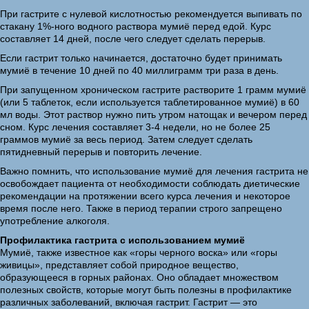
При гастрите с нулевой кислотностью рекомендуется выпивать по
стакану 1%-ного водного раствора мумиё перед едой. Курс
составляет 14 дней, после чего следует сделать перерыв.
Если гастрит только начинается, достаточно будет принимать
мумиё в течение 10 дней по 40 миллиграмм три раза в день.
При запущенном хроническом гастрите растворите 1 грамм мумиё
(или 5 таблеток, если используется таблетированное мумиё) в 60
мл воды. Этот раствор нужно пить утром натощак и вечером перед
сном. Курс лечения составляет 3-4 недели, но не более 25
граммов мумиё за весь период. Затем следует сделать
пятидневный перерыв и повторить лечение.
Важно помнить, что использование мумиё для лечения гастрита не
освобождает пациента от необходимости соблюдать диетические
рекомендации на протяжении всего курса лечения и некоторое
время после него. Также в период терапии строго запрещено
употребление алкоголя.
Профилактика гастрита с использованием мумиё
Мумиё, также известное как «горы черного воска» или «горы
живицы», представляет собой природное вещество,
образующееся в горных районах. Оно обладает множеством
полезных свойств, которые могут быть полезны в профилактике
различных заболеваний, включая гастрит. Гастрит — это