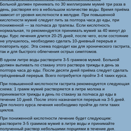
Больной должен принимать по 30 миллиграмм мумиё три раза в
день, растворяя его в небольшом количестве воды. Время приёма
зависит от уровня кислотности в желудке. При повышенной
кислотности мумиё следует пить за полтора часа до еды, при
пониженной — за полчаса до трапезы. Если кислотность
нормальная, то рекомендуется принимать мумиё за 40 минут до
еды. Курс лечения длится 20-25 дней, после чего, если состояние
не улучшилось, необходимо сделать 10-дневный перерыв и
повторить курс. Эта схема подходит как для хронического гастрита,
так и для быстрого облегчения острых симптомов.
В одном литре воды растворите 3-5 граммов мумиё. Больной
должен выпивать по стакану этого раствора трижды в день за
полтора часа до еды. После десяти дней приёма следует сделать
трёхдневный перерыв. Всего потребуется пройти 3-4 таких курса.
При повышенной кислотности гастрита рекомендуется следующая
схема: 1 грамм мумиё растворяется в литре молока и
принимается трижды в день по стакану за полчаса до еды в
течение 10 дней. После этого назначается перерыв на 3-5 дней.
Для полного курса лечения необходимо пройти до пяти таких
циклов.
При пониженной кислотности лечение будет следующим:
растворите 3-5 граммов мумиё в литре воды и принимайте
полученный раствор небольшими порциями в течение дня.