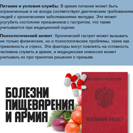
Питание и условия службы
: В армии питание может быть
ограниченным и не всегда соответствует диетическим требованиям
людей с хроническими заболеваниями желудка. Это может
усугубить состояние призывников с гастритом, что также
учитывается при медицинской оценке.
Психологический аспект
: Хронический гастрит может вызывать
не только физические, но и психологические проблемы, такие как
тревожность и стресс. Эти факторы могут повлиять на готовность
человека служить в армии, и медицинская комиссия может
учитывать их при принятии решения о призыве.