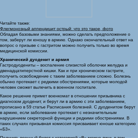
Читайте также:
Флегмонозный аппендицит острый: что это такое, фото
Обладая базовыми знаниями, можно сделать предположение о
том, заберут ли юношу в армию. Однако окончательный ответ на
вопрос о призыве с гастритом можно получить только во время
медицинской комиссии.
Хранический дуоденит и армия
Гастродуодениты – воспаление слизистой оболочки желудка и
двенадцатиперстной кишки. Как и при хроническом гастрите,
получить освобождение с таким заболеванием сложно. Болезнь
обычно протекает с редкими обострениями, которые молодой
человек сможет вылечить в военном госпитале.
Какое решение примет военкомат в отношении призывника с
диагнозом дуоденит, и берут ли в армию с эти заболеванием,
прописано в 59 статье Расписания болезней. С дуоденитом берут
в армию, если заболевание протекает с незначительным
нарушением секреторной функции и редкими обострениями. В
таких случаях призывная комиссия присваивает юноше категорию
«Б3».
Получить военный билет с категорией «В» можно лишь в том