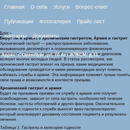
Главная
О себе
Услуги
Вопрос-ответ
Публикации
Фотогалерея
Прайс-лист
Блог
›
Контакты
Документы
Берут ли в армию с хроническим гастритом, Армия и гастрит
Хронический гастрит — распространенное заболевание,
вызывающее дискомфорт и ограничивающее физическую
активность. Вопрос о призывной пригодности с этим диагнозом
Адрес: г. Оренбург, ул. 70 лет ВЛКСМ, д.31.
волнует многих молодых людей. В статье рассмотрим, как
хронический гастрит влияет на призыв, какие медицинские
обследования проводятся и какие рекомендации могут помочь
избежать службы в армии. Эта информация поможет лучше понять
свои права и возможности в контексте призыва.
Хронический гастрит и армия
Будет ли призывник призван на службу в армию или получит
освобождение, зависит от типа гастрита, особенностей течения
болезни, частоты обострений и других факторов. Окончательное
решение о годности к службе выносит врач-гастроэнтеролог,
который анализирует динамику состояния пациента и результаты
лечения.
Таблица 1. Гастриты и категории годности