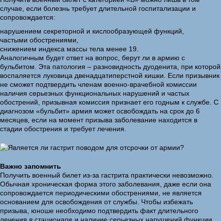
случае, если болезнь требует длительной госпитализации и
сопровождается:
нарушением секреторной и кислообразующей функций,
частыми обострениями,
снижением индекса массы тела менее 19.
Аналогичным будет ответ на вопрос, берут ли в армию с
бульбитом. Эта патология – разновидность дуоденита, при которой
воспаляется луковица двенадцатиперстной кишки. Если призывник
не сможет подтвердить членам военно-врачебной комиссии
наличия серьезных функциональных нарушений и частых
обострений, призывная комиссия признает его годным к службе. С
диагнозом «бульбит» армия может освобождать на срок до 6
месяцев, если на момент призыва заболевание находится в
стадии обострения и требует лечения.
Важно запомнить
Получить военный билет из-за гастрита практически невозможно.
Обычная хроническая форма этого заболевания, даже если она
сопровождается периодическими обострениями, не является
основанием для освобождения от службы. Чтобы избежать
призыва, юноше необходимо подтвердить факт длительного
лечения в стационаре и наличие серьезных нарушений функции