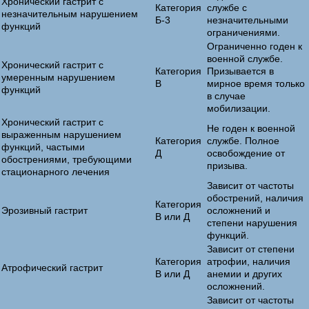
Хронический гастрит с
Категория
службе с
незначительным нарушением
Б-3
незначительными
функций
ограничениями.
Ограниченно годен к
военной службе.
Хронический гастрит с
Категория
Призывается в
умеренным нарушением
В
мирное время только
функций
в случае
мобилизации.
Хронический гастрит с
Не годен к военной
выраженным нарушением
Категория
службе. Полное
функций, частыми
Д
освобождение от
обострениями, требующими
призыва.
стационарного лечения
Зависит от частоты
обострений, наличия
Категория
Эрозивный гастрит
осложнений и
В или Д
степени нарушения
функций.
Зависит от степени
Категория
атрофии, наличия
Атрофический гастрит
В или Д
анемии и других
осложнений.
Зависит от частоты