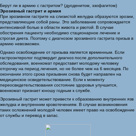
Берут ли в армию с гастритом? (дуоденитом, эзофагитом)
Эрозивный гастрит и армия
При эрозивном гастрите на слизистой желудка образуются эрозии,
представляющие собой раны. Это заболевание сопровождается
интенсивной болью в области живота и рвотой. В случае
обострения пациенту необходимо стационарное лечение и
строгая диета. Поэтому с диагнозом эрозивного гастрита призыв в
армию невозможен.
Однако освобождение от призыва является временным. Если
гастроэнтеролог подтвердит диагноз после дополнительного
обследования, военкомат предоставит молодому человеку
отсрочку на период лечения, но не более чем на 6 месяцев. По
окончании этого срока призывник снова будет направлен на
медицинское освидетельствование. Если к моменту
переосвидетельствования состояние здоровья улучшится,
военкомат признает юношу годным к службе.
Эрозивный гастрит может привести к образованию внутренних язв
желудка и внутренним кровотечениям. В случае возникновения
таких осложнений молодой человек имеет право на освобождение
от службы и перевод в запас.