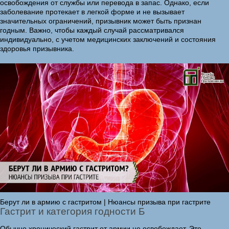
освобождения от службы или перевода в запас. Однако, если
заболевание протекает в легкой форме и не вызывает
значительных ограничений, призывник может быть признан
годным. Важно, чтобы каждый случай рассматривался
индивидуально, с учетом медицинских заключений и состояния
здоровья призывника.
Берут ли в армию с гастритом | Нюансы призыва при гастрите
Гастрит и категория годности Б
Обычно хронический гастрит от армии не освобождает. Это