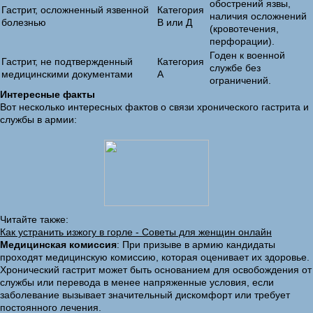
обострений язвы,
Гастрит, осложненный язвенной
Категория
наличия осложнений
болезнью
В или Д
(кровотечения,
перфорации).
Годен к военной
Гастрит, не подтвержденный
Категория
службе без
медицинскими документами
А
ограничений.
Интересные факты
Вот несколько интересных фактов о связи хронического гастрита и
службы в армии:
Читайте также:
Как устранить изжогу в горле - Советы для женщин онлайн
Медицинская комиссия
: При призыве в армию кандидаты
проходят медицинскую комиссию, которая оценивает их здоровье.
Хронический гастрит может быть основанием для освобождения от
службы или перевода в менее напряженные условия, если
заболевание вызывает значительный дискомфорт или требует
постоянного лечения.