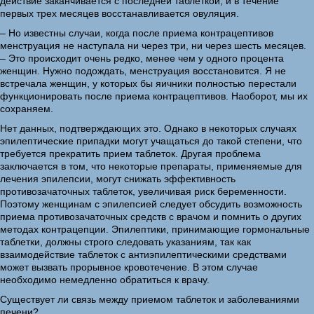
действие заканчивается с последней таблеткой, и в течение
первых трех месяцев восстанавливается овуляция.
– Но известны случаи, когда после приема контрацептивов
менструация не наступала ни через три, ни через шесть месяцев.
– Это происходит очень редко, менее чем у одного процента
женщин. Нужно подождать, менструация восстановится. Я не
встречала женщин, у которых бы яичники полностью перестали
функционировать после приема контрацептивов. Наоборот, мы их
сохраняем.
Нет данных, подтверждающих это. Однако в некоторых случаях
эпилептические припадки могут учащаться до такой степени, что
требуется прекратить прием таблеток. Другая проблема
заключается в том, что некоторые препараты, применяемые для
лечения эпилепсии, могут снижать эффективность
противозачаточных таблеток, увеличивая риск беременности.
Поэтому женщинам с эпилепсией следует обсудить возможность
приема противозачаточных средств с врачом и помнить о других
методах контрацепции. Эпилептики, принимающие гормональные
таблетки, должны строго следовать указаниям, так как
взаимодействие таблеток с антиэпилептическими средствами
может вызвать прорывное кровотечение. В этом случае
необходимо немедленно обратиться к врачу.
Существует ли связь между приемом таблеток и заболеваниями
печени?