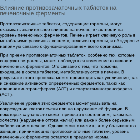
Влияние противозачаточных таблеток на
печеночные ферменты
Противозачаточные таблетки, содержащие гормоны, могут
оказывать значительное влияние на печень, в частности на
уровень печеночных ферментов. Печень играет ключевую роль в
метаболизме различных веществ, включая гормоны, и её здоровье
напрямую связано с функционированием всего организма.
При приеме противозачаточных таблеток, особенно тех, которые
содержат эстрогены, может наблюдаться изменение активности
печеночных ферментов. Это связано с тем, что гормоны,
входящие в состав таблеток, метаболизируются в печени. В
результате этого процесса может происходить как увеличение, так
и снижение активности определенных ферментов, таких как
аланинаминотрансфераза (АЛТ) и аспартатаминотрансфераза
(АСТ).
Увеличение уровня этих ферментов может указывать на
повреждение клеток печени или на нарушение её функции. В
некоторых случаях это может привести к состояниям, таким как
холестаз (нарушение оттока желчи) или даже к более серьезным
заболеваниям печени. Однако стоит отметить, что у большинства
женщин, принимающих противозачаточные таблетки, уровень
печеночных ферментов остается в пределах нормы.