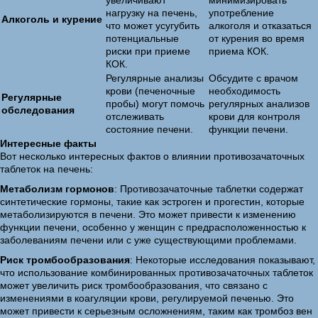
увеличивают
минимизировать
нагрузку на печень,
употребление
Алкоголь и курение
что может усугубить
алкоголя и отказаться
потенциальные
от курения во время
риски при приеме
приема КОК.
КОК.
Регулярные анализы
Обсудите с врачом
крови (печеночные
необходимость
Регулярные
пробы) могут помочь
регулярных анализов
обследования
отслеживать
крови для контроля
состояние печени.
функции печени.
Интересные факты
Вот несколько интересных фактов о влиянии противозачаточных
таблеток на печень:
Метаболизм гормонов
: Противозачаточные таблетки содержат
синтетические гормоны, такие как эстроген и прогестин, которые
метаболизируются в печени. Это может привести к изменению
функции печени, особенно у женщин с предрасположенностью к
заболеваниям печени или с уже существующими проблемами.
Риск тромбообразования
: Некоторые исследования показывают,
что использование комбинированных противозачаточных таблеток
может увеличить риск тромбообразования, что связано с
изменениями в коагуляции крови, регулируемой печенью. Это
может привести к серьезным осложнениям, таким как тромбоз вен