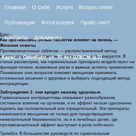
Главная
О себе
Услуги
Вопрос-ответ
Публикации
Фотогалерея
Прайс-лист
Блог
›
Контакты
Документы
Как противозачаточные таблетки влияют на печень —
Женские советы
Противозачаточные таблетки — распространенный метод
контрацепции, но их влияние на печень часто игнорируется. В
Адрес: г. Оренбург, ул. 70 лет ВЛКСМ, д.31.
статье рассмотрим, как гормональные препараты воздействуют на
функции печени, возможные риски и важные аспекты применения.
Понимание этих вопросов поможет женщинам принимать
осознанные решения о здоровье и выбирать подходящий метод
контрацепции.
Заблуждение 1: они вредят нашему здоровью
Гормональные контрацептивы оказывают разнообразное
системное влияние на организм, и их эффект нельзя однозначно
оценить как положительный или отрицательный. Эти препараты
назначаются женщинам не только для предотвращения
нежелательной беременности, но и в лечебных целях, где
противозачаточный эффект выступает в роли побочного.
Тромбоз. В большинстве руководств по гормональным