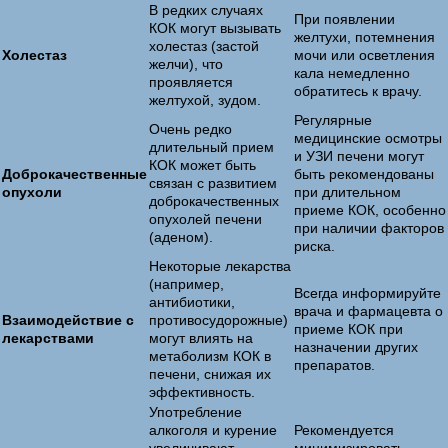
В редких случаях
При появлении
КОК могут вызывать
желтухи, потемнения
холестаз (застой
Холестаз
мочи или осветления
желчи), что
кала немедленно
проявляется
обратитесь к врачу.
желтухой, зудом.
Регулярные
Очень редко
медицинские осмотры
длительный прием
и УЗИ печени могут
КОК может быть
Доброкачественные
быть рекомендованы
связан с развитием
опухоли
при длительном
доброкачественных
приеме КОК, особенно
опухолей печени
при наличии факторов
(аденом).
риска.
Некоторые лекарства
(например,
Всегда информируйте
антибиотики,
врача и фармацевта о
Взаимодействие с
противосудорожные)
приеме КОК при
лекарствами
могут влиять на
назначении других
метаболизм КОК в
препаратов.
печени, снижая их
эффективность.
Употребление
алкоголя и курение
Рекомендуется