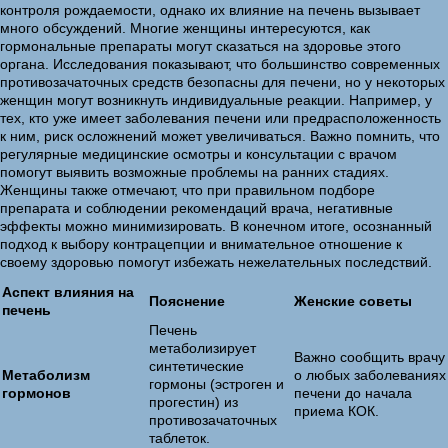
контроля рождаемости, однако их влияние на печень вызывает
много обсуждений. Многие женщины интересуются, как
гормональные препараты могут сказаться на здоровье этого
органа. Исследования показывают, что большинство современных
противозачаточных средств безопасны для печени, но у некоторых
женщин могут возникнуть индивидуальные реакции. Например, у
тех, кто уже имеет заболевания печени или предрасположенность
к ним, риск осложнений может увеличиваться. Важно помнить, что
регулярные медицинские осмотры и консультации с врачом
помогут выявить возможные проблемы на ранних стадиях.
Женщины также отмечают, что при правильном подборе
препарата и соблюдении рекомендаций врача, негативные
эффекты можно минимизировать. В конечном итоге, осознанный
подход к выбору контрацепции и внимательное отношение к
своему здоровью помогут избежать нежелательных последствий.
Аспект влияния на
Пояснение
Женские советы
печень
Печень
метаболизирует
Важно сообщить врачу
синтетические
Метаболизм
о любых заболеваниях
гормоны (эстроген и
гормонов
печени до начала
прогестин) из
приема КОК.
противозачаточных
таблеток.