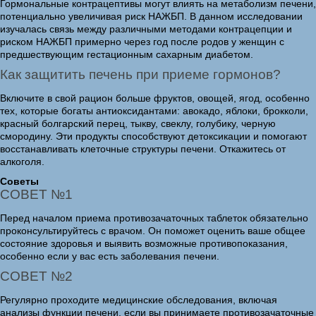
Гормональные контрацептивы могут влиять на метаболизм печени,
потенциально увеличивая риск НАЖБП. В данном исследовании
изучалась связь между различными методами контрацепции и
риском НАЖБП примерно через год после родов у женщин с
предшествующим гестационным сахарным диабетом.
Как защитить печень при приеме гормонов?
Включите в свой рацион больше фруктов, овощей, ягод, особенно
тех, которые богаты антиоксидантами: авокадо, яблоки, брокколи,
красный болгарский перец, тыкву, свеклу, голубику, черную
смородину. Эти продукты способствуют детоксикации и помогают
восстанавливать клеточные структуры печени. Откажитесь от
алкоголя.
Советы
СОВЕТ №1
Перед началом приема противозачаточных таблеток обязательно
проконсультируйтесь с врачом. Он поможет оценить ваше общее
состояние здоровья и выявить возможные противопоказания,
особенно если у вас есть заболевания печени.
СОВЕТ №2
Регулярно проходите медицинские обследования, включая
анализы функции печени, если вы принимаете противозачаточные