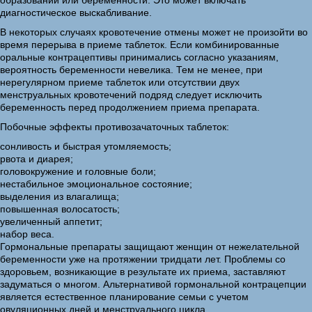
образований или беременности. Это может включать
диагностическое выскабливание.
В некоторых случаях кровотечение отмены может не произойти во
время перерыва в приеме таблеток. Если комбинированные
оральные контрацептивы принимались согласно указаниям,
вероятность беременности невелика. Тем не менее, при
нерегулярном приеме таблеток или отсутствии двух
менструальных кровотечений подряд следует исключить
беременность перед продолжением приема препарата.
Побочные эффекты противозачаточных таблеток:
сонливость и быстрая утомляемость;
рвота и диарея;
головокружение и головные боли;
нестабильное эмоциональное состояние;
выделения из влагалища;
повышенная волосатость;
увеличенный аппетит;
набор веса.
Гормональные препараты защищают женщин от нежелательной
беременности уже на протяжении тридцати лет. Проблемы со
здоровьем, возникающие в результате их приема, заставляют
задуматься о многом. Альтернативой гормональной контрацепции
является естественное планирование семьи с учетом
овуляционных дней и менструального цикла.