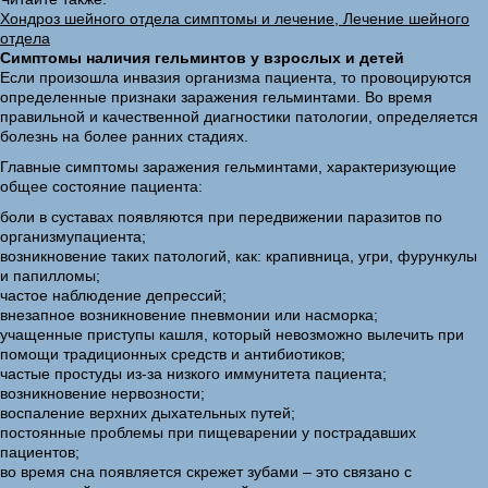
Хондроз шейного отдела симптомы и лечение, Лечение шейного
отдела
Симптомы наличия гельминтов у взрослых и детей
Если произошла инвазия организма пациента, то провоцируются
определенные признаки заражения гельминтами. Во время
правильной и качественной диагностики патологии, определяется
болезнь на более ранних стадиях.
Главные симптомы заражения гельминтами, характеризующие
общее состояние пациента:
боли в суставах появляются при передвижении паразитов по
организмупациента;
возникновение таких патологий, как: крапивница, угри, фурункулы
и папилломы;
частое наблюдение депрессий;
внезапное возникновение пневмонии или насморка;
учащенные приступы кашля, который невозможно вылечить при
помощи традиционных средств и антибиотиков;
частые простуды из-за низкого иммунитета пациента;
возникновение нервозности;
воспаление верхних дыхательных путей;
постоянные проблемы при пищеварении у пострадавших
пациентов;
во время сна появляется скрежет зубами – это связано с