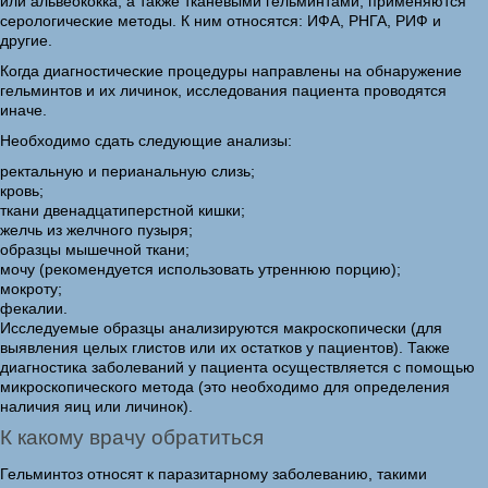
или альвеококка, а также тканевыми гельминтами, применяются
серологические методы. К ним относятся: ИФА, РНГА, РИФ и
другие.
Когда диагностические процедуры направлены на обнаружение
гельминтов и их личинок, исследования пациента проводятся
иначе.
Необходимо сдать следующие анализы:
ректальную и перианальную слизь;
кровь;
ткани двенадцатиперстной кишки;
желчь из желчного пузыря;
образцы мышечной ткани;
мочу (рекомендуется использовать утреннюю порцию);
мокроту;
фекалии.
Исследуемые образцы анализируются макроскопически (для
выявления целых глистов или их остатков у пациентов). Также
диагностика заболеваний у пациента осуществляется с помощью
микроскопического метода (это необходимо для определения
наличия яиц или личинок).
К какому врачу обратиться
Гельминтоз относят к паразитарному заболеванию, такими