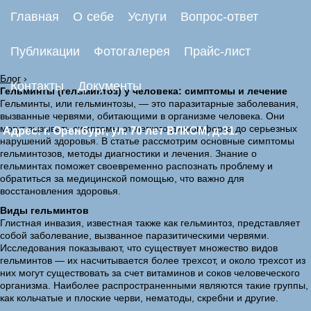
Главная
О себе
Услуги
Вопрос-ответ
Публикации
Фотогалерея
Прайс-лист
Блог
›
Контакты
Документы
Гельминты (гельминтоз) у человека: симптомы и лечение
Гельминты, или гельминтозы, — это паразитарные заболевания,
вызванные червями, обитающими в организме человека. Они
могут вызывать симптомы от легкого дискомфорта до серьезных
Адрес: г. Оренбург, ул. 70 лет ВЛКСМ, д.31.
нарушений здоровья. В статье рассмотрим основные симптомы
гельминтозов, методы диагностики и лечения. Знание о
гельминтах поможет своевременно распознать проблему и
обратиться за медицинской помощью, что важно для
восстановления здоровья.
Виды гельминтов
Глистная инвазия, известная также как гельминтоз, представляет
собой заболевание, вызванное паразитическими червями.
Исследования показывают, что существует множество видов
гельминтов — их насчитывается более трехсот, и около трехсот из
них могут существовать за счет витаминов и соков человеческого
организма. Наиболее распространенными являются такие группы,
как кольчатые и плоские черви, нематоды, скребни и другие.