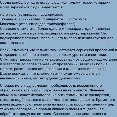
Среди наиболее часто встречающихся гельминтозов, которыми
могут заразиться люди, выделяются:
Лёгочные (томинксоз, парагонимоз).
Тканевые (трихинеллез, филяриатоз, шистосомоз).
Кишечные (стронгилоидоз, трихоцефаллез).
Согласно статистике, более одного миллиарда людей, включая
детей, женщин и мужчин, подвергаются риску заражения. Это
подчеркивает важность правильного выбора лечения глистов для
пострадавших.
Врачи отмечают, что гельминтозы остаются серьезной проблемой в
медицине, особенно в регионах с низким уровнем санитарии.
Симптомы заражения могут варьироваться от общего недомогания
и усталости до более серьезных проявлений, таких как боли в
животе, расстройства пищеварения и аллергические реакции.
Важно понимать, что многие из этих симптомов являются
неспецифичными, что затрудняет диагностику.
Специалисты подчеркивают необходимость немедленного
обращения к врачу при подозрении на гельминтоз. Лечение
обычно включает использование антигельминтных препаратов,
которые подбираются в зависимости от типа паразита. Кроме того,
врачи акцентируют внимание на важности профилактических мер,
таких как соблюдение правил личной гигиены и тщательная
обработка продуктов питания. Своевременная диагностика и