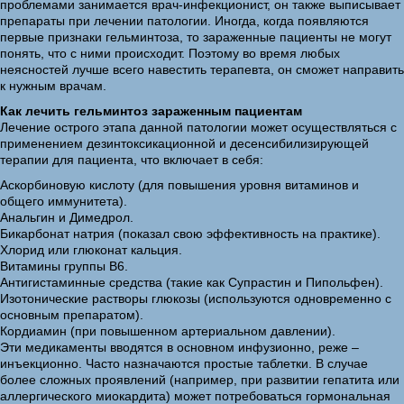
проблемами занимается врач-инфекционист, он также выписывает
препараты при лечении патологии. Иногда, когда появляются
первые признаки гельминтоза, то зараженные пациенты не могут
понять, что с ними происходит. Поэтому во время любых
неясностей лучше всего навестить терапевта, он сможет направить
к нужным врачам.
Как лечить гельминтоз зараженным пациентам
Лечение острого этапа данной патологии может осуществляться с
применением дезинтоксикационной и десенсибилизирующей
терапии для пациента, что включает в себя:
Аскорбиновую кислоту (для повышения уровня витаминов и
общего иммунитета).
Анальгин и Димедрол.
Бикарбонат натрия (показал свою эффективность на практике).
Хлорид или глюконат кальция.
Витамины группы В6.
Антигистаминные средства (такие как Супрастин и Пипольфен).
Изотонические растворы глюкозы (используются одновременно с
основным препаратом).
Кордиамин (при повышенном артериальном давлении).
Эти медикаменты вводятся в основном инфузионно, реже –
инъекционно. Часто назначаются простые таблетки. В случае
более сложных проявлений (например, при развитии гепатита или
аллергического миокардита) может потребоваться гормональная