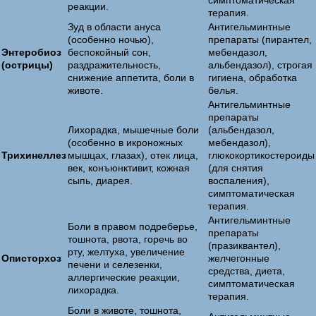
симптоматическая
реакции.
терапия.
Зуд в области ануса
Антигельминтные
(особенно ночью),
препараты (пирантел,
Энтеробиоз
беспокойный сон,
мебендазол,
(острицы)
раздражительность,
альбендазол), строгая
снижение аппетита, боли в
гигиена, обработка
животе.
белья.
Антигельминтные
препараты
Лихорадка, мышечные боли
(альбендазол,
(особенно в икроножных
мебендазол),
Трихинеллез
мышцах, глазах), отек лица,
глюкокортикостероиды
век, конъюнктивит, кожная
(для снятия
сыпь, диарея.
воспаления),
симптоматическая
терапия.
Антигельминтные
Боли в правом подреберье,
препараты
тошнота, рвота, горечь во
(празиквантел),
рту, желтуха, увеличение
Описторхоз
желчегонные
печени и селезенки,
средства, диета,
аллергические реакции,
симптоматическая
лихорадка.
терапия.
Боли в животе, тошнота,