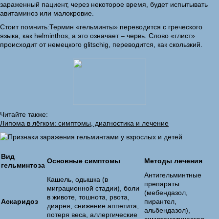
зараженный пациент, через некоторое время, будет испытывать
авитаминоз или малокровие.
Стоит помнить:Термин «гельминты» переводится с греческого
языка, как helminthos, а это означает – червь. Слово «глист»
происходит от немецкого glitschig, переводится, как скользкий.
Читайте также:
Липома в лёгком: симптомы, диагностика и лечение
Вид
Основные симптомы
Методы лечения
гельминтоза
Антигельминтные
Кашель, одышка (в
препараты
миграционной стадии), боли
(мебендазол,
в животе, тошнота, рвота,
Аскаридоз
пирантел,
диарея, снижение аппетита,
альбендазол),
потеря веса, аллергические