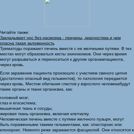
Читайте также:
Закладывает нос без насморка - причины, диагностика и чем
опасна такая заложенность
Трематоды поражают печень вместе с ее желчными путями. В тех
местах могут образоваться кисты эхинококков. Они через время
могут разрываться и переноситься к другим органампациента,
через кровь.
Если заражение пациента произошло с участием свиного цепня
(достаточно опасный вид гельминтов), то патология передается
через кровь. Местом обитания глистов у взрослого человекабудут
такие органы и ткани организма, как:
головной мозг;
глаз и егосистема;
мышечная ткань и сосуды;
жировая ткань организма, включая клетчатку.
Человеческая печень вместе с путями желчного пузыря, могут
быть пораженными такими гельминтами, как: описторхис или
клонорхис. Немного реже заражаются фасциолой. Они относятся к