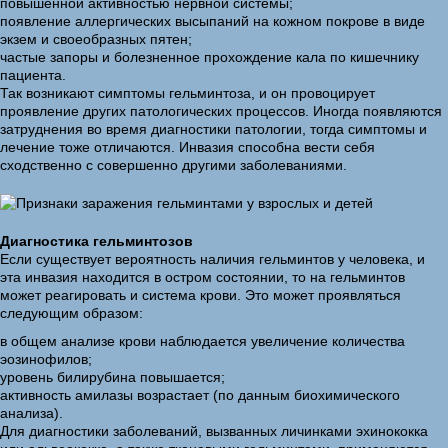
повышенной активностью нервной системы;
появление аллергических высыпаний на кожном покрове в виде
экзем и своеобразных пятен;
частые запоры и болезненное прохождение кала по кишечнику
пациента.
Так возникают симптомы гельминтоза, и он провоцирует
проявление других патологических процессов. Иногда появляются
затруднения во время диагностики патологии, тогда симптомы и
лечение тоже отличаются. Инвазия способна вести себя
сходственно с совершенно другими заболеваниями.
Диагностика гельминтозов
Если существует вероятность наличия гельминтов у человека, и
эта инвазия находится в остром состоянии, то на гельминтов
может реагировать и система крови. Это может проявляться
следующим образом:
в общем анализе крови наблюдается увеличение количества
эозинофилов;
уровень билирубина повышается;
активность амилазы возрастает (по данным биохимического
анализа).
Для диагностики заболеваний, вызванных личинками эхинококка