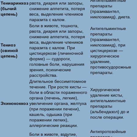
Антигельминтные
Тениаринхоз
рвота, диарея или запоры,
препараты
(бычий
снижение аппетита, потеря
(празиквантел,
цепень)
веса, выделение члеников
никлозамид), диета.
паразита с калом.
Боли в животе, тошнота,
Антигельминтные
рвота, диарея или запоры,
препараты
снижение аппетита, потеря
(празиквантел,
веса, выделение члеников
Тениоз
никлозамид), при
паразита с калом. При
(свиной
цистицеркозе —
цистицеркозе (личиночной
цепень)
хирургическое
форме) — судороги,
удаление,
головные боли, нарушения
противосудорожные
зрения, психические
препараты.
расстройства.
Длительное бессимптомное
течение. При росте кисты —
Хирургическое
боли в области пораженного
удаление кисты,
органа (печень, легкие),
антигельминтные
Эхинококкоз
увеличение органа, желтуха
препараты
(при поражении печени),
(альбендазол) до и
кашель, одышка (при
после операции.
поражении легких),
аллергические реакции.
Антипротозойные
Боли в животе, вздутие,