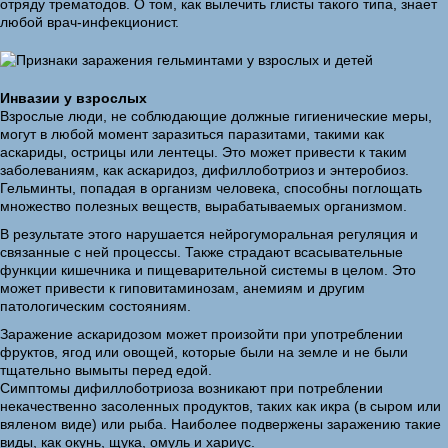
отряду трематодов. О том, как вылечить глисты такого типа, знает
любой врач-инфекционист.
Инвазии у взрослых
Взрослые люди, не соблюдающие должные гигиенические меры,
могут в любой момент заразиться паразитами, такими как
аскариды, острицы или лентецы. Это может привести к таким
заболеваниям, как аскаридоз, дифиллоботриоз и энтеробиоз.
Гельминты, попадая в организм человека, способны поглощать
множество полезных веществ, вырабатываемых организмом.
В результате этого нарушается нейрогуморальная регуляция и
связанные с ней процессы. Также страдают всасывательные
функции кишечника и пищеварительной системы в целом. Это
может привести к гиповитаминозам, анемиям и другим
патологическим состояниям.
Заражение аскаридозом может произойти при употреблении
фруктов, ягод или овощей, которые были на земле и не были
тщательно вымыты перед едой.
Симптомы дифиллоботриоза возникают при потреблении
некачественно засоленных продуктов, таких как икра (в сыром или
вяленом виде) или рыба. Наиболее подвержены заражению такие
виды, как окунь, щука, омуль и хариус.