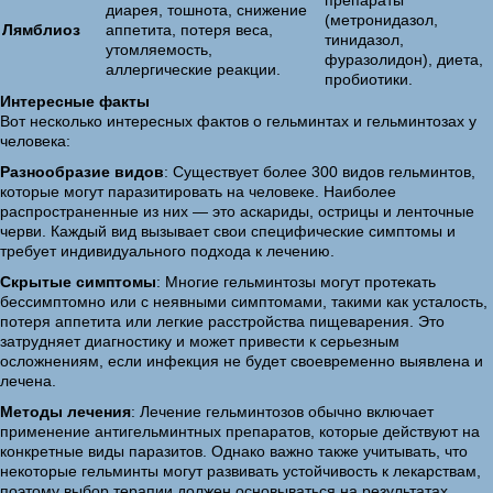
препараты
диарея, тошнота, снижение
(метронидазол,
Лямблиоз
аппетита, потеря веса,
тинидазол,
утомляемость,
фуразолидон), диета,
аллергические реакции.
пробиотики.
Интересные факты
Вот несколько интересных фактов о гельминтах и гельминтозах у
человека:
Разнообразие видов
: Существует более 300 видов гельминтов,
которые могут паразитировать на человеке. Наиболее
распространенные из них — это аскариды, острицы и ленточные
черви. Каждый вид вызывает свои специфические симптомы и
требует индивидуального подхода к лечению.
Скрытые симптомы
: Многие гельминтозы могут протекать
бессимптомно или с неявными симптомами, такими как усталость,
потеря аппетита или легкие расстройства пищеварения. Это
затрудняет диагностику и может привести к серьезным
осложнениям, если инфекция не будет своевременно выявлена и
лечена.
Методы лечения
: Лечение гельминтозов обычно включает
применение антигельминтных препаратов, которые действуют на
конкретные виды паразитов. Однако важно также учитывать, что
некоторые гельминты могут развивать устойчивость к лекарствам,
поэтому выбор терапии должен основываться на результатах