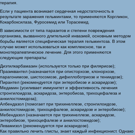
терапия.
Если у пациента возникает сердечная недостаточность в
результате заражения гельминтами, то применяются Коргликон,
Кокарбоксилаза, Фуросемид или Торасемид.
В зависимости от типа паразитов и степени повреждения
организма, вызванного длительной инвазией, основным методом
борьбы является специфическая терапия гельминтоза. В этом
случае может использоваться как комплексное, так и
монотерапевтическое лечение. Для этого применяются
следующие препараты:
Диэтилкарбамазин (используется только при филяриозе);
Празиквантел (назначается при описторхозе, клонорхозе,
парагонимозе, шистосомозе, дифиллоботриозе и тениидозе);
Пирантел (рекомендуется при энтеробиозе и аскаридозе);
Медамин (усиливает иммунитет и эффективность лечения
стронгилоидоза, аскаридоза, энтеробиоза, трихоцефалеза и
анкилостомидоза);
Албендазол (помогает при трихинеллезе, стронгилоидозе,
анкилостомидозе, трихоцефалезе, аскаридозе и энтеробиозе);
Мебендазол (назначается при трихинеллезе, аскаридозе,
энтеробиозе, трихоцефалезе и анкилостомидозе);
Левамизол (рекомендуется при аскаридозе).
Как правильно лечить глисты, знает каждый инфекционист. Однако