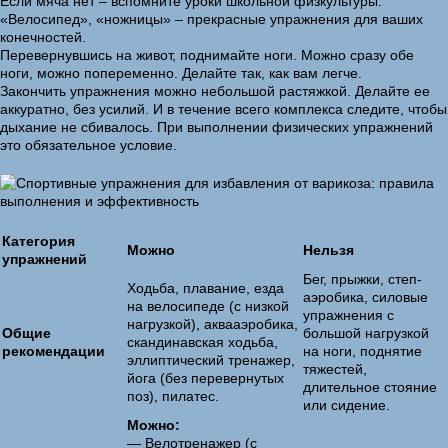
Если мяча нет – вспомните уроки школьной физкультуры.
«Велосипед», «ножницы» – прекрасные упражнения для ваших
конечностей.
Перевернувшись на живот, поднимайте ноги. Можно сразу обе
ноги, можно попеременно. Делайте так, как вам легче.
Закончить упражнения можно небольшой растяжкой. Делайте ее
аккуратно, без усилий. И в течение всего комплекса следите, чтобы
дыхание не сбивалось. При выполнении физических упражнений
это обязательное условие.
Категория
Можно
Нельзя
упражнений
Бег, прыжки, степ-
Ходьба, плавание, езда
аэробика, силовые
на велосипеде (с низкой
упражнения с
нагрузкой), аквааэробика,
Общие
большой нагрузкой
скандинавская ходьба,
рекомендации
на ноги, поднятие
эллиптический тренажер,
тяжестей,
йога (без перевернутых
длительное стояние
поз), пилатес.
или сидение.
Можно:
— Велотренажер (с