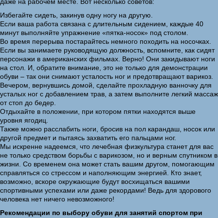
даже на рабочем месте. Вот несколько советов:
Избегайте сидеть, закинув одну ногу на другую.
Если ваша работа связана с длительным сидением, каждые 40
минут выполняйте упражнение «пятка-носок» под столом.
Во время перерыва постарайтесь немного походить на носочках.
Если вы занимаете руководящую должность, вспомните, как сидят
персонажи в американских фильмах. Верно! Они закидывают ноги
на стол. И, обратите внимание, это не только для демонстрации
обуви – так они снимают усталость ног и предотвращают варикоз.
Вечером, вернувшись домой, сделайте прохладную ванночку для
усталых ног с добавлением трав, а затем выполните легкий массаж
от стоп до бедер.
Отдыхайте в положении, при котором пятки находятся выше
уровня ягодиц.
Также можно расслабить ноги, бросив на пол карандаш, носок или
другой предмет и пытаясь захватить его пальцами ног.
Мы искренне надеемся, что лечебная физкультура станет для вас
не только средством борьбы с варикозом, но и верным спутником в
жизни. Со временем она может стать вашим другом, помогающим
справляться со стрессом и наполняющим энергией. Кто знает,
возможно, вскоре окружающие будут восхищаться вашими
спортивными успехами или даже рекордами! Ведь для здорового
человека нет ничего невозможного!
Рекомендации по выбору обуви для занятий спортом при