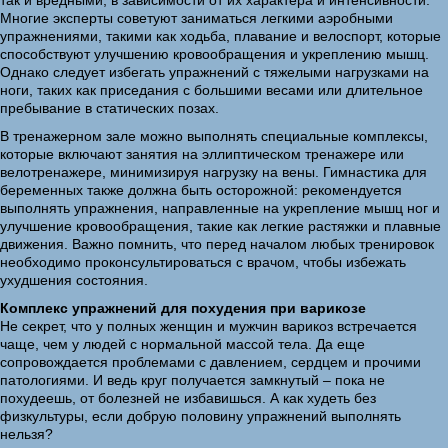
так и вредными, в зависимости от их характера и интенсивности.
Многие эксперты советуют заниматься легкими аэробными
упражнениями, такими как ходьба, плавание и велоспорт, которые
способствуют улучшению кровообращения и укреплению мышц.
Однако следует избегать упражнений с тяжелыми нагрузками на
ноги, таких как приседания с большими весами или длительное
пребывание в статических позах.
В тренажерном зале можно выполнять специальные комплексы,
которые включают занятия на эллиптическом тренажере или
велотренажере, минимизируя нагрузку на вены. Гимнастика для
беременных также должна быть осторожной: рекомендуется
выполнять упражнения, направленные на укрепление мышц ног и
улучшение кровообращения, такие как легкие растяжки и плавные
движения. Важно помнить, что перед началом любых тренировок
необходимо проконсультироваться с врачом, чтобы избежать
ухудшения состояния.
Комплекс упражнений для похудения при варикозе
Не секрет, что у полных женщин и мужчин варикоз встречается
чаще, чем у людей с нормальной массой тела. Да еще
сопровождается проблемами с давлением, сердцем и прочими
патологиями. И ведь круг получается замкнутый – пока не
похудеешь, от болезней не избавишься. А как худеть без
физкультуры, если добрую половину упражнений выполнять
нельзя?