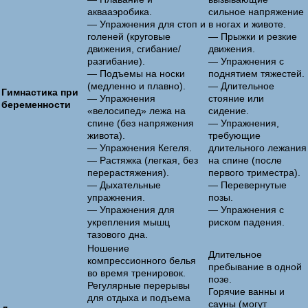
аквааэробика.
сильное напряжение
— Упражнения для стоп и
в ногах и животе.
голеней (круговые
— Прыжки и резкие
движения, сгибание/
движения.
разгибание).
— Упражнения с
— Подъемы на носки
поднятием тяжестей.
(медленно и плавно).
— Длительное
Гимнастика при
— Упражнения
стояние или
беременности
«велосипед» лежа на
сидение.
спине (без напряжения
— Упражнения,
живота).
требующие
— Упражнения Кегеля.
длительного лежания
— Растяжка (легкая, без
на спине (после
перерастяжения).
первого триместра).
— Дыхательные
— Перевернутые
упражнения.
позы.
— Упражнения для
— Упражнения с
укрепления мышц
риском падения.
тазового дна.
Ношение
Длительное
компрессионного белья
пребывание в одной
во время тренировок.
позе.
Регулярные перерывы
Горячие ванны и
для отдыха и подъема
сауны (могут