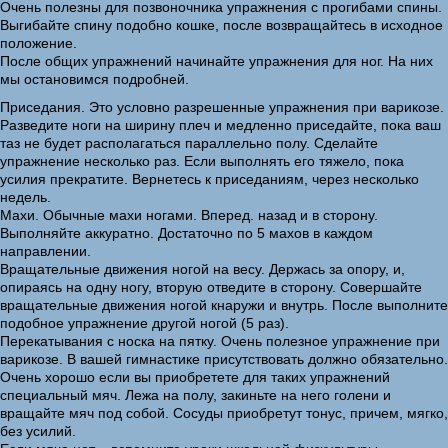
Очень полезны для позвоночника упражнения с прогибами спины.
Выгибайте спину подобно кошке, после возвращайтесь в исходное
положение.
После общих упражнений начинайте упражнения для ног. На них
мы остановимся подробней.
Приседания. Это условно разрешенные упражнения при варикозе.
Разведите ноги на ширину плеч и медленно приседайте, пока ваш
таз не будет располагаться параллельно полу. Сделайте
упражнение несколько раз. Если выполнять его тяжело, пока
усилия прекратите. Вернетесь к приседаниям, через несколько
недель.
Махи. Обычные махи ногами. Вперед. назад и в сторону.
Выполняйте аккуратно. Достаточно по 5 махов в каждом
направлении.
Вращательные движения ногой на весу. Держась за опору, и,
опираясь на одну ногу, вторую отведите в сторону. Совершайте
вращательные движения ногой кнаружи и внутрь. После выполните
подобное упражнение другой ногой (5 раз).
Перекатывания с носка на пятку. Очень полезное упражнение при
варикозе. В вашей гимнастике присутствовать должно обязательно.
Очень хорошо если вы приобретете для таких упражнений
специальный мяч. Лежа на полу, закиньте на него голени и
вращайте мяч под собой. Сосуды приобретут тонус, причем, мягко,
без усилий.