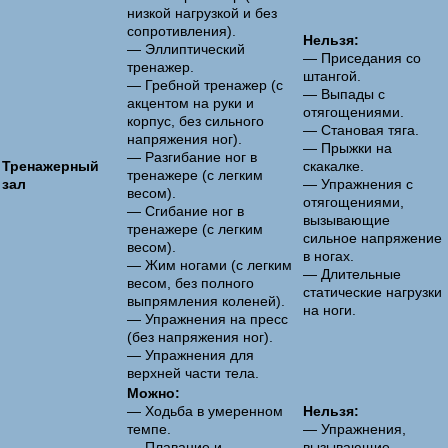
низкой нагрузкой и без
сопротивления).
Нельзя:
— Эллиптический
— Приседания со
тренажер.
штангой.
— Гребной тренажер (с
— Выпады с
акцентом на руки и
отягощениями.
корпус, без сильного
— Становая тяга.
напряжения ног).
— Прыжки на
— Разгибание ног в
Тренажерный
скакалке.
тренажере (с легким
зал
— Упражнения с
весом).
отягощениями,
— Сгибание ног в
вызывающие
тренажере (с легким
сильное напряжение
весом).
в ногах.
— Жим ногами (с легким
— Длительные
весом, без полного
статические нагрузки
выпрямления коленей).
на ноги.
— Упражнения на пресс
(без напряжения ног).
— Упражнения для
верхней части тела.
Можно:
— Ходьба в умеренном
Нельзя:
темпе.
— Упражнения,
— Плавание и
вызывающие