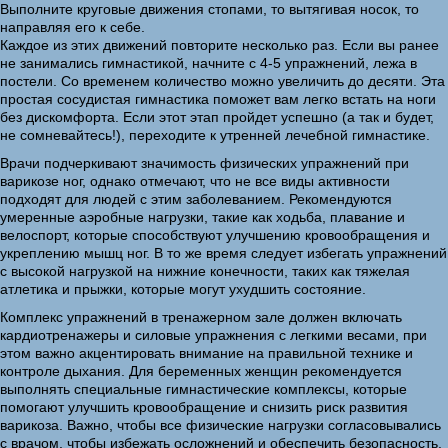
Выполните круговые движения стопами, то вытягивая носок, то
направляя его к себе.
Каждое из этих движений повторите несколько раз. Если вы ранее
не занимались гимнастикой, начните с 4-5 упражнений, лежа в
постели. Со временем количество можно увеличить до десяти. Эта
простая сосудистая гимнастика поможет вам легко встать на ноги
без дискомфорта. Если этот этап пройдет успешно (а так и будет,
не сомневайтесь!), переходите к утренней лечебной гимнастике.
Врачи подчеркивают значимость физических упражнений при
варикозе ног, однако отмечают, что не все виды активности
подходят для людей с этим заболеванием. Рекомендуются
умеренные аэробные нагрузки, такие как ходьба, плавание и
велоспорт, которые способствуют улучшению кровообращения и
укреплению мышц ног. В то же время следует избегать упражнений
с высокой нагрузкой на нижние конечности, таких как тяжелая
атлетика и прыжки, которые могут ухудшить состояние.
Комплекс упражнений в тренажерном зале должен включать
кардиотренажеры и силовые упражнения с легкими весами, при
этом важно акцентировать внимание на правильной технике и
контроле дыхания. Для беременных женщин рекомендуется
выполнять специальные гимнастические комплексы, которые
помогают улучшить кровообращение и снизить риск развития
варикоза. Важно, чтобы все физические нагрузки согласовывались
с врачом, чтобы избежать осложнений и обеспечить безопасность.