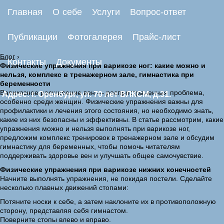
Главная
О себе
Услуги
Вопрос-ответ
Публикации
Фотогалерея
Прайс-лист
Блог
›
Контакты
Документы
Физические упражнения при варикозе ног: какие можно и
нельзя, комплекс в тренажерном зале, гимнастика при
беременности
Варикозное расширение вен — распространенная проблема,
Адрес: г. Оренбург, ул. 70 лет ВЛКСМ, д.31.
особенно среди женщин. Физические упражнения важны для
профилактики и лечения этого состояния, но необходимо знать,
какие из них безопасны и эффективны. В статье рассмотрим, какие
упражнения можно и нельзя выполнять при варикозе ног,
предложим комплекс тренировок в тренажерном зале и обсудим
гимнастику для беременных, чтобы помочь читателям
поддерживать здоровье вен и улучшать общее самочувствие.
Физические упражнения при варикозе нижних конечностей
Начните выполнять упражнения, не покидая постели. Сделайте
несколько плавных движений стопами:
Потяните носки к себе, а затем наклоните их в противоположную
сторону, представляя себя гимнастом.
Поверните стопы влево и вправо.