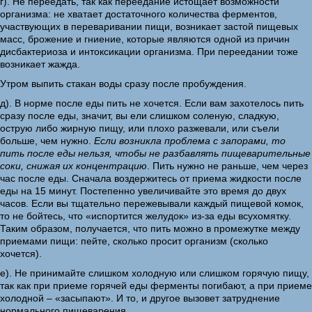
г). Не переедать, так как переедание истощает возможности
организма: не хватает достаточного количества ферментов,
участвующих в переваривании пищи, возникает застой пищевых
масс, брожение и гниение, которые являются одной из причин
дисбактериоза и интоксикации организма. При переедании тоже
возникает жажда.
Утром выпить стакан воды сразу после пробуждения.
д). В норме после еды пить не хочется. Если вам захотелось пить
сразу после еды, значит, вы ели слишком соленую, сладкую,
острую либо жирную пищу, или плохо разжевали, или съели
больше, чем нужно.
Если возникла проблема с запорами, то
пить после еды нельзя, чтобы не разбавлять пищеварительные
соки, снижая их концентрацию
. Пить нужно не раньше, чем через
час после еды. Сначала воздержитесь от приема жидкости после
еды на 15 минут. Постепенно увеличивайте это время до двух
часов. Если вы тщательно пережевывали каждый пищевой комок,
то не бойтесь, что «испортится желудок» из-за еды всухомятку.
Таким образом, получается, что пить можно в промежутке между
приемами пищи: пейте, сколько просит организм (сколько
хочется).
е). Не принимайте слишком холодную или слишком горячую пищу,
так как при приеме горячей еды ферменты погибают, а при приеме
холодной – «засыпают». И то, и другое вызовет затруднение
нормального пищеварения.