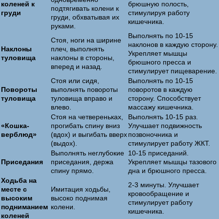
коленей к
брюшную полость,
подтягивать колени к
груди
стимулируя работу
груди, обхватывая их
кишечника.
руками.
Выполнять по 10-15
Стоя, ноги на ширине
наклонов в каждую сторону.
Наклоны
плеч, выполнять
Укрепляет мышцы
туловища
наклоны в стороны,
брюшного пресса и
вперед и назад.
стимулирует пищеварение.
Стоя или сидя,
Выполнять по 10-15
Повороты
выполнять повороты
поворотов в каждую
туловища
туловища вправо и
сторону. Способствует
влево.
массажу кишечника.
Стоя на четвереньках,
Выполнять 10-15 раз.
«Кошка-
прогибать спину вниз
Улучшает подвижность
верблюд»
(вдох) и выгибать вверх
позвоночника и
(выдох).
стимулирует работу ЖКТ.
Выполнять неглубокие
10-15 приседаний.
Приседания
приседания, держа
Укрепляет мышцы тазового
спину прямо.
дна и брюшного пресса.
Ходьба на
2-3 минуты. Улучшает
месте с
Имитация ходьбы,
кровообращение и
высоким
высоко поднимая
стимулирует работу
подниманием
колени.
кишечника.
коленей