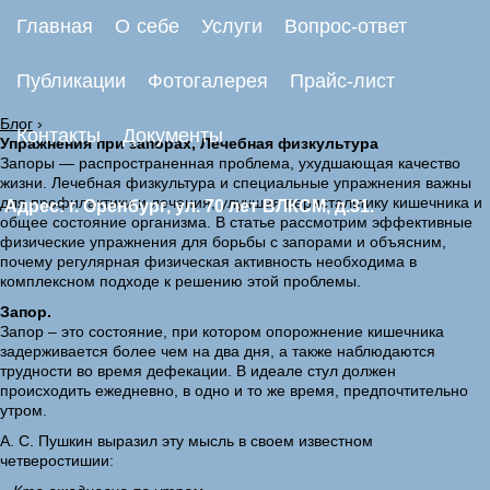
Главная
О себе
Услуги
Вопрос-ответ
Публикации
Фотогалерея
Прайс-лист
Блог
›
Контакты
Документы
Упражнения при запорах, Лечебная физкультура
Запоры — распространенная проблема, ухудшающая качество
жизни. Лечебная физкультура и специальные упражнения важны
для профилактики и лечения, улучшая перистальтику кишечника и
Адрес: г. Оренбург, ул. 70 лет ВЛКСМ, д.31.
общее состояние организма. В статье рассмотрим эффективные
физические упражнения для борьбы с запорами и объясним,
почему регулярная физическая активность необходима в
комплексном подходе к решению этой проблемы.
Запор.
Запор – это состояние, при котором опорожнение кишечника
задерживается более чем на два дня, а также наблюдаются
трудности во время дефекации. В идеале стул должен
происходить ежедневно, в одно и то же время, предпочтительно
утром.
А. С. Пушкин выразил эту мысль в своем известном
четверостишии: