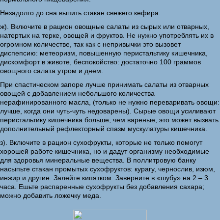
Незадолго до сна выпить стакан свежего кефира.
ж). Включите в рацион овощные салаты из сырых или отварных,
натертых на терке, овощей и фруктов. Не нужно употреблять их в
огромном количестве, так как с непривычки это вызовет
диспепсию: метеоризм, повышенную перистальтику кишечника,
дискомфорт в животе, беспокойство: достаточно 100 граммов
овощного салата утром и днем.
При спастическом запоре лучше принимать салаты из отварных
овощей с добавлением небольшого количества
нерафинированного масла, (только не нужно переваривать овощи:
лучше, когда они чуть-чуть недоварены). Сырые овощи усиливают
перистальтику кишечника больше, чем вареные, это может вызвать
дополнительный рефлекторный спазм мускулатуры кишечника.
з). Включите в рацион сухофрукты, которые не только помогут
хорошей работе кишечника, но и дадут организму необходимые
для здоровья минеральные вещества. В поллитровую банку
насыпьте стакан промытых сухофруктов: курагу, чернослив, изюм,
инжир и другие. Залейте кипятком. Заверните в «шубу» на 2 – 3
часа. Ешьте распаренные сухофрукты без добавления сахара;
можно добавить ложечку меда.