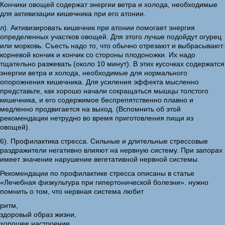
Кончики овощей содержат энергии ветра и холода, необходимые
для активизации кишечника при его атонии.
л). Активизировать кишечник при атонии помогает энергия
определенных участков овощей. Для этого лучше подойдут огурец
или морковь. Съесть надо то, что обычно отрезают и выбрасывают:
корневой кончик и кончик со стороны плодоножки. Их надо
тщательно разжевать (около 10 минут). В этих кусочках содержатся
энергии ветра и холода, необходимые для нормального
опорожнения кишечника. Для усиления эффекта мысленно
представьте, как хорошо начали сокращаться мышцы толстого
кишечника, и его содержимое беспрепятственно плавно и
медленно продвигается на выход. (Вспомнить об этой
рекомендации нетрудно во время приготовления пищи из
овощей).
6). Профилактика стресса. Сильные и длительные стрессовые
раздражители негативно влияют на нервную систему. При запорах
имеет значение нарушение вегетативной нервной системы.
Рекомендации по профилактике стресса описаны в статье
«Лечебная физкультура при гипертонической болезни». нужно
помнить о том, что нервная система любит
ритм,
здоровый образ жизни,
хорошее настроение.