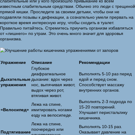
слабительные или у кого произошло привыкание ко всем
известным слабительным средствам. Обычно это люди с трещиной
прямой кишки. Проследите за своими детьми, чтобы они не
подавляли позывы к дефекации, а сознательно умели прервать на
короткое время интересную игру, чтобы сходить в туалет.
Правильно питайтесь. Стремитесь приучить организм избавляться
от «лишнего» по утрам. Это очень много значит для здоровья
организма.
Упражнение
Описание
Рекомендации
Глубокое
диафрагмальное
Выполнять 5-10 раз перед
Дыхательные
дыхание: вдох через
едой и перед сном.
упражнения
нос, выпячивая живот,
Способствует массажу
выдох через рот,
внутренних органов.
втягивая живот.
Выполнять 2-3 подхода по
Лежа на спине,
15-20 повторений.
«Велосипед»
имитировать ногами
Улучшает перистальтику
езду на велосипеде.
кишечника.
Лежа на спине,
Выполнять 10-15 раз.
поочередно или
Подтягивание
Оказывает давление на
одновременно