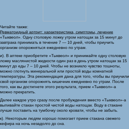
Читайте также:
Ревматоидный артрит: характеристика, симптомы, лечение
«Тыквеол». Одну столовую ложку утром натощак за 15 минут до
завтрака принимать в течение 7 — 10 дней, чтобы приучить
организм опорожняться ежедневно по утрам.
и). В аптеке приобретите «Тыквеол» и принимайте одну столовую
ложку маслянистой жидкости один раз в день утром натощак за 15
минут до еды 7 – 10 дней. Чтобы не возникло чувство тошноты,
можно глотнуть минеральной или простой воды комнатной
температуры. Эта рекомендация дана для того, чтобы вы приучили
свой организм опорожнять кишечник ежедневно по утрам. После
того, как вы достигнете этого результата, прием «Тыквеол»-а
можно прекратить.
Далее каждое утро сразу после пробуждения вместо «Тыквеол»-а
выпивайте стакан простой чистой воды натощак. Воду в стакане
лучше поставить на тумбочку около кровати, чтобы не забыть.
к). Некоторым людям хорошо помогает прием стакана свежего
кефира на ночь незадолго до сна.