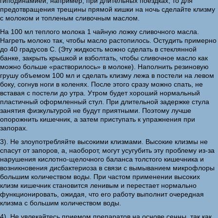
гиподинамией, например, при длительных поездках, то для
предотвращения трещины прямой кишки на ночь сделайте клизму
с молоком и топленым сливочным маслом.
На 100 мл теплого молока 1 чайную ложку сливочного масла.
Нагреть молоко так, чтобы масло растопилось. Остудить примерно
до 40 градусов С. (Эту жидкость можно сделать в стеклянной
банке, закрыть крышкой и взболтать, чтобы сливочное масло как
можно больше «растворилось» в молоке). Наполнить резиновую
грушу объемом 100 мл и сделать клизму лежа в постели на левом
боку, согнув ноги в коленях. После этого сразу можно спать, не
вставая с постели до утра. Утром будет хороший нормальный
пластичный оформленный стул. При длительной задержке стула
занятия физкультурой не будут приятными. Поэтому лучше
опорожнить кишечник, а затем приступать к упражнения при
запорах.
3). Не злоупотребляйте высокими клизмами. Высокие клизмы не
спасут от запоров, а, наоборот, могут усугубить эту проблему из-за
нарушения кислотно-щелочного баланса толстого кишечника и
возникновения дисбактериоза в связи с вымыванием микрофлоры
большим количеством воды. При частом применении высоких
клизм кишечник становится ленивым и перестает нормально
функционировать, ожидая, что его работу выполнит очередная
клизма с большим количеством воды.
4). Не увлекайтесь приемом препаратов на основе сенны. так как