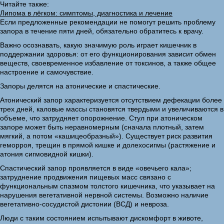
Читайте также:
Липома в лёгком: симптомы, диагностика и лечение
Если предложенные рекомендации не помогут решить проблему
запора в течение пяти дней, обязательно обратитесь к врачу.
Важно осознавать, какую значимую роль играет кишечник в
поддержании здоровья: от его функционирования зависит обмен
веществ, своевременное избавление от токсинов, а также общее
настроение и самочувствие.
Запоры делятся на атонические и спастические.
Атонический запор характеризуется отсутствием дефекации более
трех дней, каловые массы становятся твердыми и увеличиваются в
объеме, что затрудняет опорожнение. Стул при атоническом
запоре может быть неравномерным (сначала плотный, затем
мягкий, а потом «кашицеобразный»). Существует риск развития
геморроя, трещин в прямой кишке и долехосигмы (растяжение и
атония сигмовидной кишки).
Спастический запор проявляется в виде «овечьего кала»;
затруднение продвижения пищевых масс связано с
функциональным спазмом толстого кишечника, что указывает на
нарушения вегетативной нервной системы. Возможно наличие
вегетативно-сосудистой дистонии (ВСД) и невроза.
Люди с таким состоянием испытывают дискомфорт в животе,