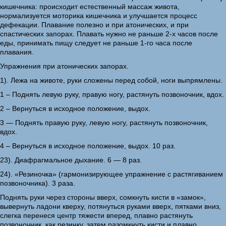
кишечника: происходит естественный массаж живота,
нормализуется моторика кишечника и улучшается процесс
дефекации. Плавание полезно и при атонических, и при
спастических запорах. Плавать нужно не раньше 2-х часов после
еды, принимать пищу следует не раньше 1-го часа после
плавания.
Упражнения при атонических запорах.
1). Лежа на животе, руки сложены перед собой, ноги выпрямлены.
1 – Поднять левую руку, правую ногу, растянуть позвоночник, вдох.
2 – Вернуться в исходное положение, выдох.
3 — Поднять правую руку, левую ногу, растянуть позвоночник,
вдох.
4 – Вернуться в исходное положение, выдох. 10 раз.
23). Диафрагмальное дыхание. 6 — 8 раз.
24). «Резиночка» (гармонизирующее упражнение с растягиванием
позвоночника). 3 раза.
Поднять руки через стороны вверх, сомкнуть кисти в «замок»,
вывернуть ладони кверху, потянуться руками вверх, пятками вниз,
слегка перенеся центр тяжести вперед, плавно растянуть
позвоночник, как резинку, затем разомкнуть кисти и плавно