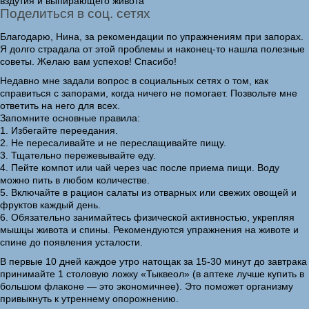
вздутия и выпирающего живота
Поделиться в соц. сетях
Благодарю, Нина, за рекомендации по упражнениям при запорах.
Я долго страдала от этой проблемы и наконец-то нашла полезные
советы. Желаю вам успехов! Спасибо!
Недавно мне задали вопрос в социальных сетях о том, как
справиться с запорами, когда ничего не помогает. Позвольте мне
ответить на него для всех.
Запомните основные правила:
1. Избегайте переедания.
2. Не пересаливайте и не переслащивайте пищу.
3. Тщательно пережевывайте еду.
4. Пейте компот или чай через час после приема пищи. Воду
можно пить в любом количестве.
5. Включайте в рацион салаты из отварных или свежих овощей и
фруктов каждый день.
6. Обязательно занимайтесь физической активностью, укрепляя
мышцы живота и спины. Рекомендуются упражнения на животе и
спине до появления усталости.
В первые 10 дней каждое утро натощак за 15-30 минут до завтрака
принимайте 1 столовую ложку «Тыквеол» (в аптеке лучше купить в
большом флаконе — это экономичнее). Это поможет организму
привыкнуть к утреннему опорожнению.