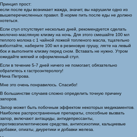
Принцип прост:
если после еды возникает жажда, значит, вы нарушили одно из
вышеперечисленных правил. В норме пить после еды не должно
хотеться.
Если стул отсутствует несколько дней, рекомендуется сделать
молочно-масляную клизму на ночь. Для этого смешайте 100 мл
теплого молока с 1 чайной ложкой топленого масла, тщательно
взболтайте, наберите 100 мл в резиновую грушу, лягте на левый
бок и выполните клизму перед сном. Вставать не нужно. Утром
ожидайте мягкий и оформленный стул.
Если в течение 5-7 дней ничего не помогает, обязательно
обратитесь к гастроэнтерологу!
Нина Петрова.
Мне это очень понравилось. Спасибо!
В большинстве случаев сложно определить точную причину
запоров.
Запор может быть побочным эффектом некоторых медикаментов.
Наиболее распространенные препараты, способные вызвать
запор, включают антациды, антидепрессанты,
противоэпилептические средства, антипсихотики, кальциевые
добавки, опиаты, диуретики и добавки железа.