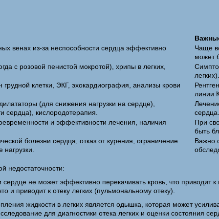
Важны
ных венах из-за неспособности сердца эффективно
Чаще в
может б
да с розовой пенистой мокротой), хрипы в легких,
Симпто
легких)
н грудной клетки, ЭКГ, эхокардиография, анализы крови
Рентге
линии 
дилататоры (для снижения нагрузки на сердце),
Лечени
и сердца), кислородотерапия.
сердца
воевременности и эффективности лечения, наличия
При св
быть бл
еской болезни сердца, отказ от курения, ограничение
Важно 
 нагрузки.
обслед
ой недостаточности:
и сердце не может эффективно перекачивать кровь, что приводит к
то и приводит к отеку легких (пульмональному отеку).
пления жидкости в легких является одышка, которая может усилив
сследование для диагностики отека легких и оценки состояния сер