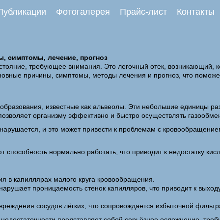
Публикации
Фотогалерея
Прайс-лист
Контакты
, симптомы, лечение, прогноз
стояние, требующее внимания. Это легочный отек, возникающий, к
сновные причины, симптомы, методы лечения и прогноз, что помож
е образования, известные как альвеолы. Эти небольшие единицы 
позволяет организму эффективно и быстро осуществлять газообме
 нарушается, и это может привести к проблемам с кровообращением
ют способность нормально работать, что приводит к недостатку кис
я в капиллярах малого круга кровообращения.
нарушает проницаемость стенок капилляров, что приводит к выходу
вреждения сосудов лёгких, что сопровождается избыточной фильтр
й недостаточности представляет собой серьёзное осложнение, тре