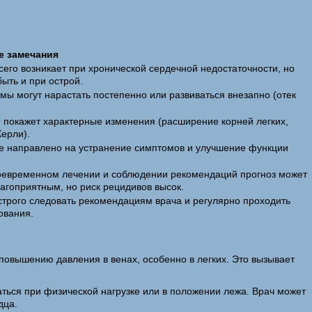
е замечания
сего возникает при хронической сердечной недостаточности, но
ыть и при острой.
мы могут нарастать постепенно или развиваться внезапно (отек
.
н покажет характерные изменения (расширение корней легких,
Керли).
е направлено на устранение симптомов и улучшение функции
.
оевременном лечении и соблюдении рекомендаций прогноз может
агоприятным, но риск рецидивов высок.
строго следовать рекомендациям врача и регулярно проходить
ования.
 повышению давления в венах, особенно в легких. Это вызывает
аться при физической нагрузке или в положении лежа. Врач может
дца.