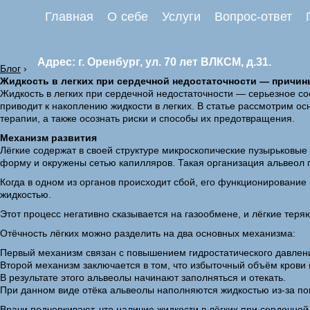
Главная
О себе
Услуги
Вопрос-ответ
Адрес: г. Оренбург, ул. 70 лет ВЛКСМ, д.31.
Блог
›
Жидкость в легких при сердечной недостаточности — причины
Жидкость в легких при сердечной недостаточности — серьезное со
приводит к накоплению жидкости в легких. В статье рассмотрим о
терапии, а также осознать риски и способы их предотвращения.
Механизм развития
Лёгкие содержат в своей структуре микроскопические пузырьковы
форму и окружены сетью капилляров. Такая организация альвеол 
Когда в одном из органов происходит сбой, его функционирование
жидкостью.
Этот процесс негативно сказывается на газообмене, и лёгкие теря
Отёчность лёгких можно разделить на два основных механизма:
Первый механизм связан с повышением гидростатического давлени
Второй механизм заключается в том, что избыточный объём крови 
В результате этого альвеолы начинают заполняться и отекать.
При данном виде отёка альвеолы наполняются жидкостью из-за по
Врачи подчеркивают, что наличие жидкости в лёгких при сердечно