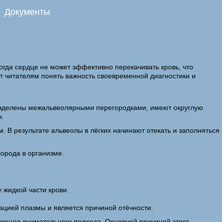
Документы
огда сердце не может эффективно перекачивать кровь, что
ет читателям понять важность своевременной диагностики и
разделены межальвеолярными перегородками, имеют округлую
н.
. В результате альвеолы в лёгких начинают отекать и заполняться
лорода в организме.
 жидкой части крови.
ацией плазмы и является причиной отёчности.
бующее внимательного подхода. Основной причиной этого