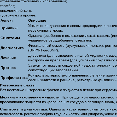
отравление токсичными испарениями;
тромбоз;
онкология лёгкого;
туберкулёз и прочее.
Аспект
Описание
Увеличение давления в левом предсердии и легоч
Причины
перекачивать кровь.
Одышка (особенно в положении лежа), кашель (иног
Симптомы
учащенное сердцебиение, отеки ног.
Физикальный осмотр (аускультация легких), рентге
Диагностика
(BNP/NT-proBNP).
Диуретики (для выведения лишней жидкости), вазо
Лечение
инотропные препараты (для усиления сократимост
Зависит от тяжести сердечной недостаточности, с
Прогноз
сопутствующих заболеваний.
Контроль артериального давления, лечение ишемич
Профилактика
соли и жидкости в рационе, регулярные физические
Интересные факты
Вот несколько интересных фактов о жидкости в легких при сердечн
Механизм накопления жидкости
: При сердечной недостаточност
просачивание жидкости из кровеносных сосудов в легочную ткань, ч
Симптомы и диагностика
: Одним из характерных симптомов нако
использовать рентгенографию грудной клетки или ультразвуковое и