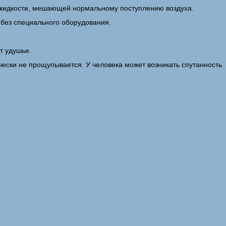
а жидкости, мешающей нормальному поступлению воздуха.
без специального оборудования.
т удушье.
ески не прощупывается. У человека может возникать спутанность