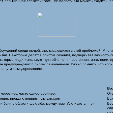
вет, повышенная слезоточивость. Из полости рта может исходить 
бсуждений среди людей, сталкивающихся с этой проблемой. Многие
жизни. Некоторые делятся опытом лечения, подчеркивая важность 
, которые люди используют для облегчения состояния: ингаляции
е предупреждают о рисках самолечения. Важно помнить, что хрон
на пути к выздоровлению.
Во
через нос, часто одностороннее.
Оте
ения, иногда с неприятным запахом.
Бак
 боли в области щек, лба, между глаз. Усиливается при
Вос
сли