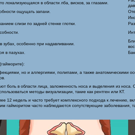
Рас
о локализующаяся в области лба, висков, за глазами.
дав
обности ощущать запахи.
Оте
Инф
анием слизи по задней стенке глотки.
Раз
собности.
Инт
Бли
 зубах, особенно при надавливании.
вос
я в пазухах.
Бак
(гайморите):
нфекциями, но и аллергиями, полипами, а также анатомическими ос
ов.
т боль в области лица, заложенность носа и выделения из носа.
спользоваться методы визуализации, такие как рентген или КТ.
лее 12 недель и часто требует комплексного подхода к лечению, 
ким гайморитом часто наблюдаются сопутствующие заболевания, так