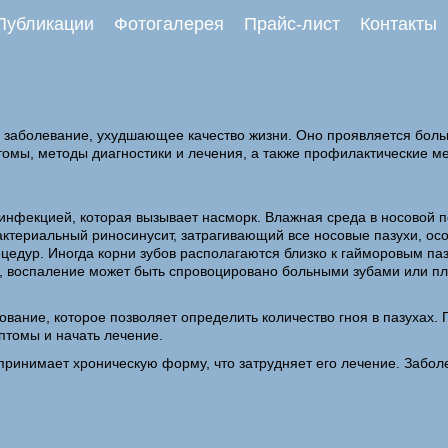
Публикации
Фотогалерея
Прайс-лист
Контакты
е заболевание, ухудшающее качество жизни. Оно проявляется бол
омы, методы диагностики и лечения, а также профилактические ме
инфекцией, которая вызывает насморк. Влажная среда в носовой 
бактериальный риносинусит, затрагивающий все носовые пазухи, о
едур. Иногда корни зубов располагаются близко к гайморовым паз
ого, воспаление может быть спровоцировано больными зубами или
вание, которое позволяет определить количество гноя в пазухах. 
птомы и начать лечение.
то принимает хроническую форму, что затрудняет его лечение. Забо