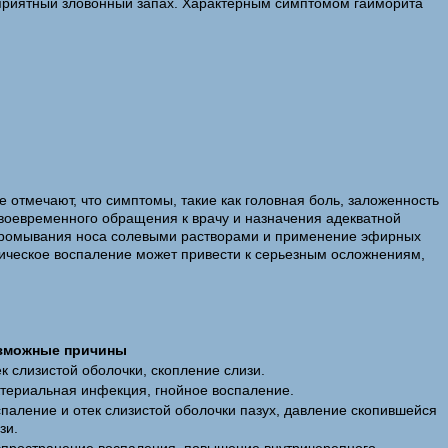
неприятный зловонный запах. Характерным симптомом гайморита
 отмечают, что симптомы, такие как головная боль, заложенность
своевременного обращения к врачу и назначения адекватной
, промывания носа солевыми растворами и применение эфирных
ическое воспаление может привести к серьезным осложнениям,
зможные причины
к слизистой оболочки, скопление слизи.
териальная инфекция, гнойное воспаление.
паление и отек слизистой оболочки пазух, давление скопившейся
зи.