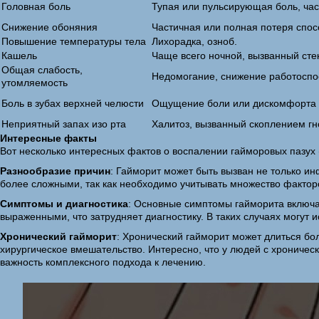
Головная боль
Тупая или пульсирующая боль, част
Снижение обоняния
Частичная или полная потеря спос
Повышение температуры тела
Лихорадка, озноб.
Кашель
Чаще всего ночной, вызванный стек
Общая слабость,
Недомогание, снижение работоспо
утомляемость
Боль в зубах верхней челюсти
Ощущение боли или дискомфорта в
Неприятный запах изо рта
Халитоз, вызванный скоплением гно
Интересные факты
Вот несколько интересных фактов о воспалении гайморовых пазух 
Разнообразие причин
: Гайморит может быть вызван не только и
более сложными, так как необходимо учитывать множество фактор
Симптомы и диагностика
: Основные симптомы гайморита включаю
выраженными, что затрудняет диагностику. В таких случаях могут и
Хронический гайморит
: Хронический гайморит может длиться бо
хирургическое вмешательство. Интересно, что у людей с хроничес
важность комплексного подхода к лечению.