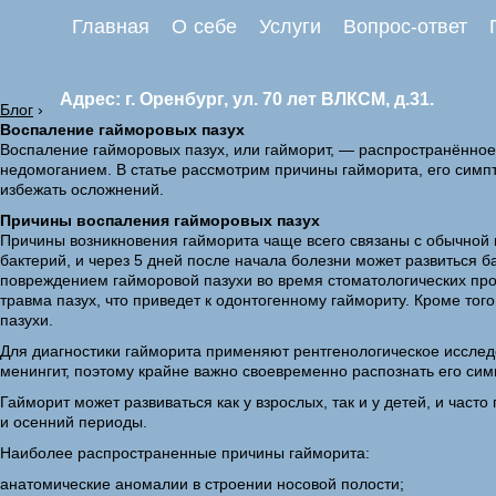
Главная
О себе
Услуги
Вопрос-ответ
Адрес: г. Оренбург, ул. 70 лет ВЛКСМ, д.31.
Блог
›
Воспаление гайморовых пазух
Воспаление гайморовых пазух, или гайморит, — распространённо
недомоганием. В статье рассмотрим причины гайморита, его симпт
избежать осложнений.
Причины воспаления гайморовых пазух
Причины возникновения гайморита чаще всего связаны с обычной 
бактерий, и через 5 дней после начала болезни может развиться 
повреждением гайморовой пазухи во время стоматологических проц
травма пазух, что приведет к одонтогенному гаймориту. Кроме т
пазухи.
Для диагностики гайморита применяют рентгенологическое исследо
менингит, поэтому крайне важно своевременно распознать его сим
Гайморит может развиваться как у взрослых, так и у детей, и час
и осенний периоды.
Наиболее распространенные причины гайморита:
анатомические аномалии в строении носовой полости;