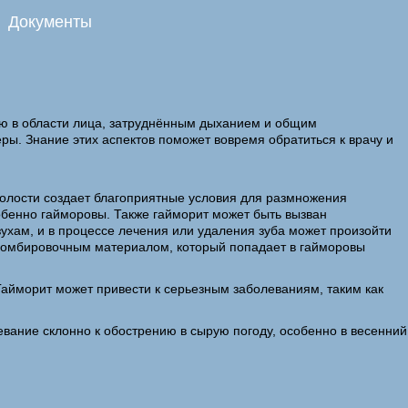
Документы
ью в области лица, затруднённым дыханием и общим
ры. Знание этих аспектов поможет вовремя обратиться к врачу и
полости создает благоприятные условия для размножения
собенно гайморовы. Также гайморит может быть вызван
ухам, и в процессе лечения или удаления зуба может произойти
 пломбировочным материалом, который попадает в гайморовы
Гайморит может привести к серьезным заболеваниям, таким как
левание склонно к обострению в сырую погоду, особенно в весенний