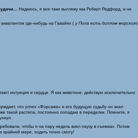
и удачи…
Надеюсь, я все-таки выгляжу как Роберт Ред­форд, а не
 аквалангом где-нибудь на Гавайях (
у Пола есть диплом морского
отают интуиция и сердце. Я как животное: действую исключительно
рждает, что успех «Форсажа» и его будущую судьбу он знал
 же такой растяпа, постоянно попадаю в переделки. Помните, я
ухнул.
ребовали, чтобы я на пару недель взял паузу в съемках. Потом
 крайней мере, ходить точно смогу!