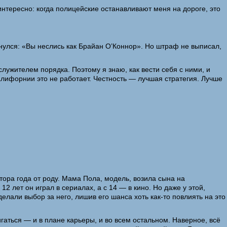
нтересно: когда полицейские останавливают меня на дороге, это
нулся: «Вы неслись как Брай­ан О’Коннор». Но штраф не выписал,
служителем порядка. Поэтому я знаю, как вести себя с ними, и
Калифорнии это не работает. Честность — лучшая стратегия. Лучше
тора года от роду. Мама Пола, модель, возила сына на
 лет он играл в сериалах, а с 14 — в кино. Но даже у этой,
елали выбор за него, лишив его шанса хоть как-то повлиять на это
гаться — и в плане карьеры, и во всем остальном. Наверное, всё