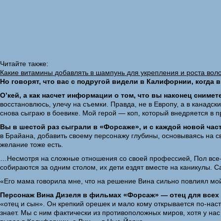
Читайте также:
Какие витамины добавлять в шампунь для укрепления и роста вол
Но говорят, что вас с подругой видели в Калифорнии, когда
О’кей, а как насчет информации о том, что вы наконец сниме
восстановлюсь, улечу на съемки. Правда, не в Европу, а в канадс
снова сыграю в боевике. Мой герой — коп, который внедряется в п
Вы в шестой раз сыграли в «Форсаже», и с каждой новой час
в Брайана, добавить своему персонажу глубины, основываясь на св
желание тоже есть.
…Несмотря на сложные отношения со своей профессией, Пол все-та
собираются за одним столом, их дети ездят вместе на каникулы. С
«Его мама говорила мне, что на решение Вина сильно повлиял мой
Персонаж Вина Дизеля в фильмах «Форсаж» — отец для всех и
«отец и сын». Он крепкий орешек и мало кому открывается по-насто
знает. Мы с ним фактически из противоположных миров, хотя у нас