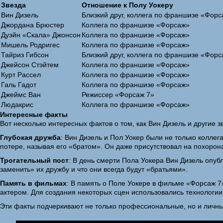
Звезда
Отношение к Полу Уокеру
Вин Дизель
Близкий друг, коллега по франшизе «Фор
Джордана Брюстер
Коллега по франшизе «Форсаж»
Дуэйн «Скала» Джонсон
Коллега по франшизе «Форсаж»
Мишель Родригес
Коллега по франшизе «Форсаж»
Тайриз Гибсон
Близкий друг, коллега по франшизе «Фор
Джейсон Стэйтем
Коллега по франшизе «Форсаж»
Курт Рассел
Коллега по франшизе «Форсаж»
Галь Гадот
Коллега по франшизе «Форсаж»
Джеймс Ван
Режиссер «Форсаж 7»
Людакрис
Коллега по франшизе «Форсаж»
Интересные факты
Вот несколько интересных фактов о том, как Вин Дизель и другие 
Глубокая дружба
: Вин Дизель и Пол Уокер были не только коллег
потере, называя его «братом». Он даже присутствовал на похорона
Трогательный пост
: В день смерти Пола Уокера Вин Дизель опубл
заменить» их дружбу и что они всегда будут «братьями».
Память в фильмах
: В память о Поле Уокере в фильме «Форсаж 7
актером. Для создания некоторых сцен использовались технологии
Эти факты подчеркивают не только профессиональные, но и личные