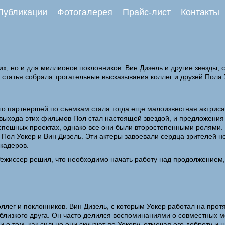
Публикации
Фотогалерея
Прайс-лист
Контакты
ких, но и для миллионов поклонников. Вин Дизель и другие звезды
статья собрала трогательные высказывания коллег и друзей Пола Уо
го партнершей по съемкам стала тогда еще малоизвестная актриса 
 выхода этих фильмов Пол стал настоящей звездой, и предложения
успешных проектах, однако все они были второстепенными ролями. 
ол Уокер и Вин Дизель. Эти актеры завоевали сердца зрителей не 
кадеров.
жиссер решил, что необходимо начать работу над продолжением, и
коллег и поклонников. Вин Дизель, с которым Уокер работал на пр
и близкого друга. Он часто делился воспоминаниями о совместных 
и о том, как сильно они скучают по Уокеру, отмечая его доброту и 