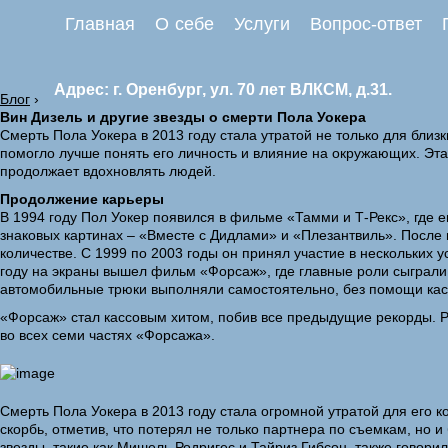
Главная
О себе
Услуги
Вопрос-ответ
Адрес: г. Оренбург, ул. 70 лет ВЛКСМ, д.31.
Блог
›
Вин Дизель и другие звезды о смерти Пола Уокера
Смерть Пола Уокера в 2013 году стала утратой не только для близ
помогло лучше понять его личность и влияние на окружающих. Эта 
продолжает вдохновлять людей.
Продолжение карьеры
В 1994 году Пол Уокер появился в фильме «Тамми и Т-Рекс», где е
знаковых картинах – «Вместе с Дидлами» и «Плезантвиль». После
количестве. С 1999 по 2003 годы он принял участие в нескольких 
году на экраны вышел фильм «Форсаж», где главные роли сыграли П
автомобильные трюки выполняли самостоятельно, без помощи кас
«Форсаж» стал кассовым хитом, побив все предыдущие рекорды. Ре
во всех семи частях «Форсажа».
Смерть Пола Уокера в 2013 году стала огромной утратой для его 
скорбь, отметив, что потерял не только партнера по съемкам, но 
звезды, такие как Мишель Родригес и Тайриз Гибсон, также говорил