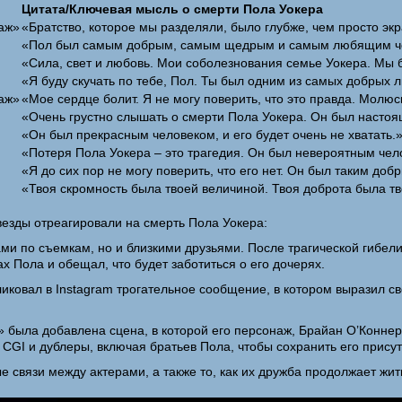
Цитата/Ключевая мысль о смерти Пола Уокера
саж»
«Братство, которое мы разделяли, было глубже, чем просто эк
«Пол был самым добрым, самым щедрым и самым любящим чело
«Сила, свет и любовь. Мои соболезнования семье Уокера. Мы бу
«Я буду скучать по тебе, Пол. Ты был одним из самых добрых л
саж»
«Мое сердце болит. Я не могу поверить, что это правда. Молюс
«Очень грустно слышать о смерти Пола Уокера. Он был насто
«Он был прекрасным человеком, и его будет очень не хватать.
«Потеря Пола Уокера – это трагедия. Он был невероятным чел
«Я до сих пор не могу поверить, что его нет. Он был таким д
«Твоя скромность была твоей величиной. Твоя доброта была тв
звезды отреагировали на смерть Пола Уокера:
ами по съемкам, но и близкими друзьями. После трагической гибели
х Пола и обещал, что будет заботиться о его дочерях.
иковал в Instagram трогательное сообщение, в котором выразил св
» была добавлена сцена, в которой его персонаж, Брайан О’Коннер
 CGI и дублеры, включая братьев Пола, чтобы сохранить его прису
 связи между актерами, а также то, как их дружба продолжает жит