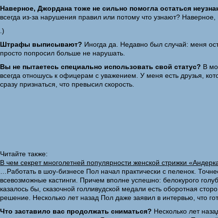
Наверное, Джордана тоже не сильно помогла остаться неузна
всегда из-за нарушения правил или потому что узнают? Наверное, в
.)
Штрафы выписывают?
Иногда да. Недавно был случай: меня ост
просто попросил больше не нарушать.
Вы не пытаетесь специально использовать свой статус?
В мо
всегда отношусь к офицерам с уважением. У меня есть друзья, кот
сразу признаться, что превысил скорость.
Читайте также:
В чем секрет многолетней популярности женской стрижки «Андерк
…Работать в шоу-бизнесе Пол начал практически с пеленок. Точнее
всевозможные кастинги. Причем вполне успешно: белокурого голубог
казалось бы, сказочной голливудской медали есть оборотная сторон
решение. Несколько лет назад Пол даже заявил в интервью, что го
Что заставило вас продолжать сниматься?
Несколько лет назад