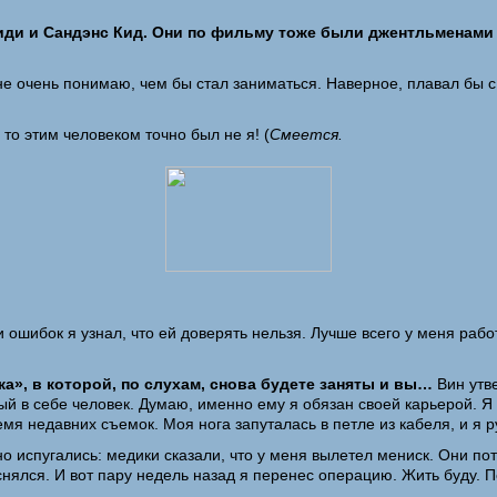
ссиди и Сандэнс Кид. Они по фильму тоже были джентльменам
 не очень понимаю, чем бы стал заниматься. Наверное, плавал бы с
 то этим человеком точно был не я! (
Смеется.
и ошибок я узнал, что ей доверять нельзя. Лучше всего у меня раб
а», в которой, по слухам, снова будете заняты и вы…
Вин утве
ый в себе человек. Думаю, именно ему я обязан своей карьерой. Я
емя недавних съемок. Моя нога запуталась в петле из кабеля, и я р
 испугались: медики сказали, что у меня вылетел мениск. Они пот
ялся. И вот пару недель назад я перенес операцию. Жить буду. По