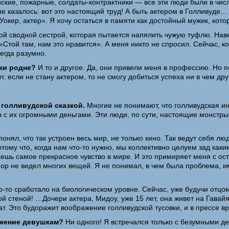
кие, пожарные, солдаты-контрактники — все эти люди были в числ
е казалось: вот это настоящий труд! А быть актером в Голливуде… 
Уокер, актер». Я хочу остаться в памяти как достойный мужик, кот
й сводной сестрой, которая пытается напялить чужую туфлю. Наверн
Стой там, нам это нравится». А меня никто не спросил. Сейчас, ко
сегда разумно.
ки родне?
И то и другое. Да, они привели меня в профессию. Но 
: если не стану актером, то не смогу добиться успеха ни в чем дру
голливудской сказкой.
Многие не понимают, что голливудская ин
в с их огромными деньгами. Эти люди, по сути, настоящие монстры,
онял, что так устроен весь мир, не только кино. Так ведут себя л
ому что, когда нам что-то нужно, мы коллективно целуем зад как
ваешь самое прекрасное чувство в мире. И это примиряет меня с о
 упор не видел многих вещей. Я не понимал, в чем была проблема,
о-то сработало на биологическом уровне. Сейчас, уже будучи отцо
ой стеной! …Дочери актера, Мидоу, уже 15 лет, она живет на Гавай
т. Это будоражит воображение голливудской тусовки, и в прессе 
ожение девушкам?
Ни одного! Я встречался только с безумными д