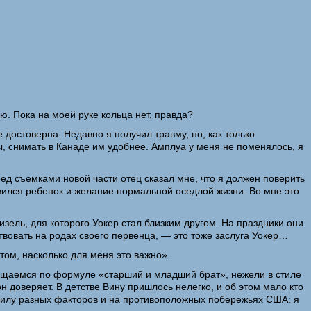
. Пока на моей руке кольца нет, правда?
достоверна. Недавно я получил травму, но, как только
ы, снимать в Канаде им удобнее. Амплуа у меня не поменялось, я
д съемками новой части отец сказал мне, что я должен поверить
явился ребенок и желание нормальной оседлой жизни. Во мне это
ель, для которого Уокер стал близким другом. На праздники они
ствовать на родах своего первенца, — это тоже заслуга Уокер…
том, насколько для меня это важно».
щаемся по формуле «старший и младший брат», нежели в стиле
н доверяет. В детстве Вину пришлось нелегко, и об этом мало кто
в силу разных факторов и на противоположных побережьях США: я