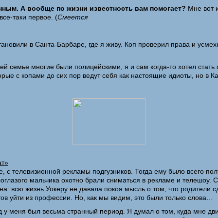
нным. А вообще по жизни известность вам помогает?
Мне вот и
се-таки первое. (
Смеется
ановили в Санта-Барбаре, где я живу. Коп проверил права и усмех
ей семье многие были полицейскими, я и сам когда-то хотел стать 
орые с копами до сих пор ведут себя как настоящие идиоты, но в 
ат»
, с телевизионной рекламы подгузников. Тогда ему было всего пол
лазого мальчика охотно брали сниматься в рекламе и телешоу. С 12
а: всю жизнь Уокеру не давала покоя мысль о том, что родители сд
тов уйти из профессии. Но, как мы видим, это были только слова…
 у меня был весьма странный период. Я думал о том, куда мне дви