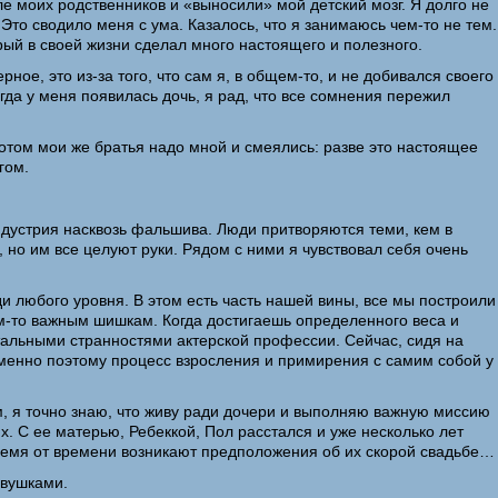
е моих родственников и «выносили» мой детский мозг. Я долго не
Это сводило меня с ума. Казалось, что я занимаюсь чем-то не тем.
орый в своей жизни сделал много настоящего и полезного.
ое, это из-за того, что сам я, в общем-то, и не добивался своего
гда у меня появилась дочь, я рад, что все сомнения пережил
потом мои же братья надо мной и смеялись: разве это настоящее
гом.
дус­трия насквозь фальшива. Люди притворяются теми, кем в
 но им все целуют руки. Рядом с ними я чувствовал себя очень
юди любого уровня. В этом есть часть нашей вины, все мы построили
им-то важным шишкам. Когда достигаешь определенного веса и
стальными странностями актерской профессии. Сейчас, сидя на
 именно поэтому процесс взросления и примирения с самим собой у
м, я точно знаю, что живу ради дочери и выполняю важную миссию
ях. С ее матерью, Ребеккой, Пол расстался и уже несколько лет
время от времени возникают предположения об их скорой свадьбе…
евушками.