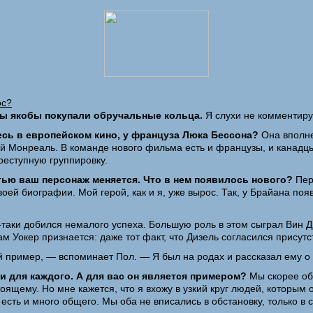
ос?
 вы якобы покупали обручальные кольца.
Я слухи не комментирую
тесь в европейском кино, у француза Люка Бессона?
Она вполне 
кий Монреаль. В команде нового фильма есть и французы, и канадц
реступную группировку.
тью ваш персонаж меняется. Что в нем появилось нового?
Пере
оей биографии. Мой герой, как и я, уже вырос. Так, у Брайана по
ки добился немалого успеха. Большую роль в этом сыграл Вин Диз
ам Уокер признается: даже тот факт, что Дизель согласился присут
 пример, — вспоминает Пол. — Я был на родах и рассказал ему о 
 для каждого. А для вас он является примером?
Мы скорее об
ящему. Но мне кажется, что я вхожу в узкий круг людей, которым о
 есть и много общего. Мы оба не вписались в обстановку, только 