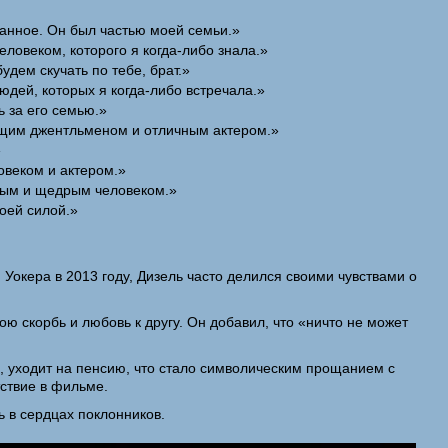
ранное. Он был частью моей семьи.»
веком, которого я когда-либо знала.»
дем скучать по тебе, брат.»
юдей, которых я когда-либо встречала.»
ь за его семью.»
ящим джентльменом и отличным актером.»
»
овеком и актером.»
обрым и щедрым человеком.»
оей силой.»
 Уокера в 2013 году, Дизель часто делился своими чувствами о
ою скорбь и любовь к другу. Он добавил, что «ничто не может
, уходит на пенсию, что стало символическим прощанием с
тствие в фильме.
ь в сердцах поклонников.