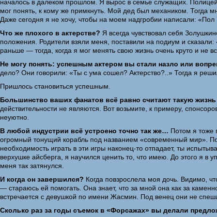
началось в далеком прошлом. Я вырос в семье служащих. Полицейс
мог понять, к кому же примкнуть. Мой дед был механиком. Тогда мн
Даже сегодня я не хочу, чтобы на моем надгробии написали: «Пол 
Что же плохого в актерстве?
Я всегда чувствовал себя Золушкино
положения. Родители взяли меня, поставили на подиум и сказали: «
раньше — тогда, когда я мог менять свою жизнь очень круто и не в
Не могу понять: успешным актером вы стали назло или вопре
дело? Они говорили: «Ты с ума сошел? Актерство?..» Тогда я решил
Пришлось становиться успешным.
Большинство ваших фанатов всё равно считают такую жизнь 
действительности не являются. Вот возьмите, к примеру, спонсоро
неуютно.
В любой индустрии всё устроено точно так же…
Потом я тоже п
огромный тонущий корабль под названием «современный мир». Пот
необходимость играть в эти игры наконец-то отпадает, ты испыты
верхушке айсберга, я научился ценить то, что имею. До этого я в
меня так затянулся.
И когда он завершился?
Когда повзрослела моя дочь. Видимо, чт
— стараюсь ей помогать. Она знает, что за мной она как за каменн
встречается с девушкой по имени Жасмин. Под венец они не спеша
Сколько раз за годы съемок в «Форсажах» вы делали предл