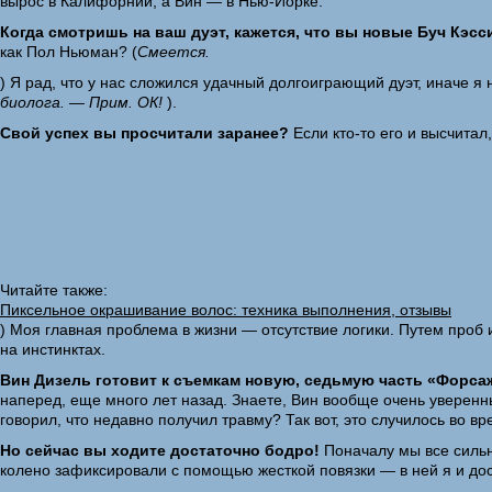
вырос в Калифорнии, а Вин — в Нью-Йорке.
Когда смотришь на ваш дуэт, кажется, что вы новые Буч Кэ
как Пол Ньюман? (
Смеется.
) Я рад, что у нас сложился удачный долгоиграющий дуэт, иначе я
биолога. — Прим. ОК!
).
Свой успех вы просчитали заранее?
Если кто-то его и высчитал,
Читайте также:
Пиксельное окрашивание волос: техника выполнения, отзывы
) Моя главная проблема в жизни — отсутствие логики. Путем проб 
на инстинктах.
Вин Дизель готовит к съемкам новую, седьмую часть «Форсаж
наперед, еще много лет назад. Знаете, Вин вообще очень уверенн
говорил, что недавно получил травму? Так вот, это случилось во вр
Но сейчас вы ходите достаточно бодро!
Поначалу мы все сильно
колено зафиксировали с помощью жесткой повязки — в ней я и досн