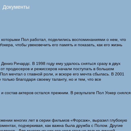
Документы
, с которыми Пол работал, поделились воспоминаниями о нем, что
кера, чтобы увековечить его память и показать, как его жизнь
Дениз Ричардс. В 1998 году ему удалось сняться сразу в двух
 от продюсеров и режиссеров начали поступать в большом
Пол мечтал о главной роли, и вскоре его мечта сбылась. В 2001
только благодаря своему таланту, но и тем, что все
 состав актеров остался прежним. В результате Пол Уокер снялся
отяжении многих лет в серии фильмов «Форсаж», выразил глубокую
моментах, подчеркивая, как важна была дружба с Полом. Другие
щедрость. Для многих из них его уход стал не только личной