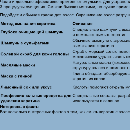
Часто и довольно эффективно применяют эмульсии. Для устранени
3 процедуры очищения. Смывки бывают мягкими, но лучше примен
Подойдет и обычная краска для волос. Окрашивание волос разруша
Метод смывания кератина
Описание
Специальные шампуни с высо
Глубоко очищающий шампунь
и помогают вымыть кератин.
Обычные шампуни с агрессив
Шампунь с сульфатами
вымыванию кератина.
Скраб с морской солью помог
Солевой скраб для кожи головы
механически удалить часть к
Натуральные масла (кокосово
Масляные маски
структуру волоса и помогают 
Глина обладает абсорбирующ
Маски с глиной
кератин из волос.
Лимонный сок или уксус
Кислоты помогают открыть ку
Профессиональные средства для
Специальные составы, разра
удаления кератина
используются в салонах.
Интересные факты
Вот несколько интересных фактов о том, как смыть кератин с воло