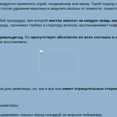
ендуется применять спрей, кондиционер или маску. Такой подход
 после удаления кератина и защитить волосы от ломкости, пушисто
бой процедуру, при которой
мастер наносит на каждую прядь ке
редь, проникает глубоко в структуру волоска, восстанавливает по
рмальдегид.
Он
присутствует абсолютно во всех составах 
не восстановить.
а для шевелюры, но, как и все она
имеет отрицательные сторо
 шевелюры;
выравнивать локоны перед поездкой на морское побережье;