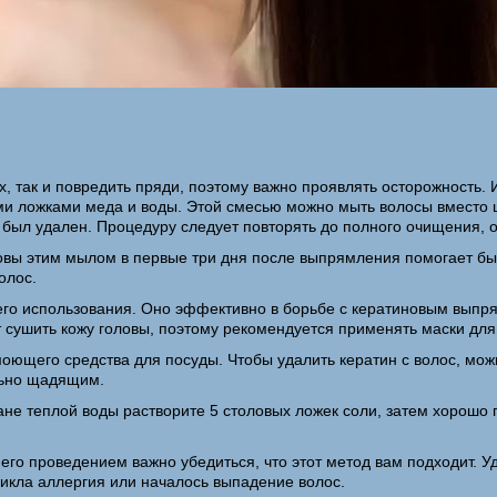
х, так и повредить пряди, поэтому важно проявлять осторожность. 
ыми ложками меда и воды. Этой смесью можно мыть волосы вместо
был удален. Процедуру следует повторять до полного очищения, о
овы этим мылом в первые три дня после выпрямления помогает бы
олос.
его использования. Оно эффективно в борьбе с кератиновым выпря
 сушить кожу головы, поэтому рекомендуется применять маски для
щего средства для посуды. Чтобы удалить кератин с волос, можн
льно щадящим.
кане теплой воды растворите 5 столовых ложек соли, затем хорош
его проведением важно убедиться, что этот метод вам подходит. У
никла аллергия или началось выпадение волос.