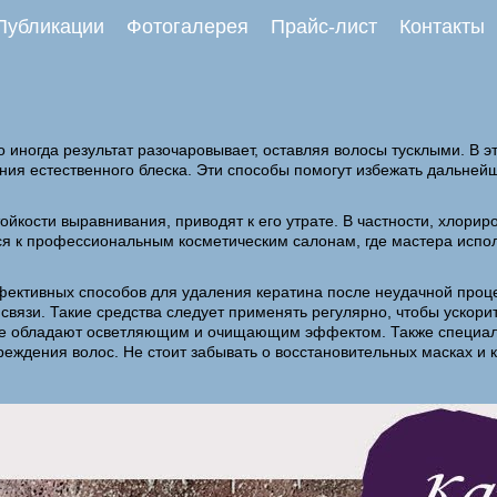
Публикации
Фотогалерея
Прайс-лист
Контакты
 иногда результат разочаровывает, оставляя волосы тусклыми. В 
ния естественного блеска. Эти способы помогут избежать дальней
тойкости выравнивания, приводят к его утрате. В частности, хлорир
я к профессиональным косметическим салонам, где мастера испол
фективных способов для удаления кератина после неудачной проц
вязи. Такие средства следует применять регулярно, чтобы ускори
рые обладают осветляющим и очищающим эффектом. Также специал
еждения волос. Не стоит забывать о восстановительных масках и к