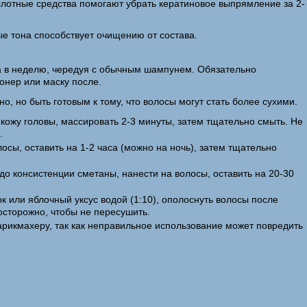
слотные средства помогают убрать кератиновое выпрямление за 2-
ые тона способствует очищению от состава.
а в неделю, чередуя с обычным шампунем. Обязательно
онер или маску после.
о, но быть готовым к тому, что волосы могут стать более сухими.
кожу головы, массировать 2-3 минуты, затем тщательно смыть. Не
.
осы, оставить на 1-2 часа (можно на ночь), затем тщательно
 до консистенции сметаны, нанести на волосы, оставить на 20-30
к или яблочный уксус водой (1:10), ополоснуть волосы после
осторожно, чтобы не пересушить.
арикмахеру, так как неправильное использование может повредить