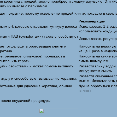
я кератина с прядей, можно приобрести смывку-эмульсию. Эти ки
ять их вместе с бальзамом.
ет покрытие, поэтому осветление прядей или их покраска в светл
Рекомендации
ким pH, которые открывают кутикулу волоса
Использовать 1-2 раз
использовать кондици
ными ПАВ (сульфатами) также способствуют
Использовать регулярн
ает отшелушить ороговевшие клетки и
Наносить на влажную 
ератина.
чаще 1 раза в неделю
е, репейное, оливковое) проникают в
Наносить на сухие вол
вытеснить кератин.
смыть шампунем.
ими свойствами и может помочь вытянуть
Развести глину водой
минут, затем смыть.
Развести лимонный со
тикулу и способствуют вымыванию кератина.
мытья. Использовать 
ботанные для удаления кератина, обычно
Лучше обратиться к п
волосы.
с после неудачной процедуры: