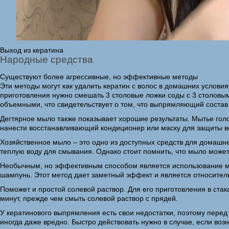
Выход из кератина
Народные средства
Существуют более агрессивные, но эффективные методы
Эти методы могут как удалить кератин с волос в домашних условия
приготовления нужно смешать 3 столовые ложки соды с 3 столов
объемными, что свидетельствует о том, что выпрямляющий состав 
Дегтярное мыло также показывает хорошие результаты. Мытье гол
нанести восстанавливающий кондиционер или маску для защиты в
Хозяйственное мыло – это одно из доступных средств для домашн
теплую воду для смывания. Однако стоит помнить, что мыло может
Необычным, но эффективным способом является использование мою
шампунь. Этот метод дает заметный эффект и является относите
Поможет и простой солевой раствор. Для его приготовления в ста
минут, прежде чем смыть солевой раствор с прядей.
У кератинового выпрямления есть свои недостатки, поэтому перед 
иногда даже вредно. Быстро действовать нужно в случае, если воз