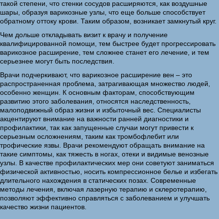
такой степени, что стенки сосудов расширяются, как воздушные
шары, образуя варикозные узлы, что еще больше способствует
обратному оттоку крови. Таким образом, возникает замкнутый круг.
Чем дольше откладывать визит к врачу и получение
квалифицированной помощи, тем быстрее будет прогрессировать
варикозное расширение, тем сложнее станет его лечение, и тем
серьезнее могут быть последствия.
Врачи подчеркивают, что варикозное расширение вен – это
распространенная проблема, затрагивающая множество людей,
особенно женщин. К основным факторам, способствующим
развитию этого заболевания, относятся наследственность,
малоподвижный образ жизни и избыточный вес. Специалисты
акцентируют внимание на важности ранней диагностики и
профилактики, так как запущенные случаи могут привести к
серьезным осложнениям, таким как тромбофлебит или
трофические язвы. Врачи рекомендуют обращать внимание на
такие симптомы, как тяжесть в ногах, отеки и видимые венозные
узлы. В качестве профилактических мер они советуют заниматься
физической активностью, носить компрессионное белье и избегать
длительного нахождения в статических позах. Современные
методы лечения, включая лазерную терапию и склеротерапию,
позволяют эффективно справляться с заболеванием и улучшать
качество жизни пациентов.