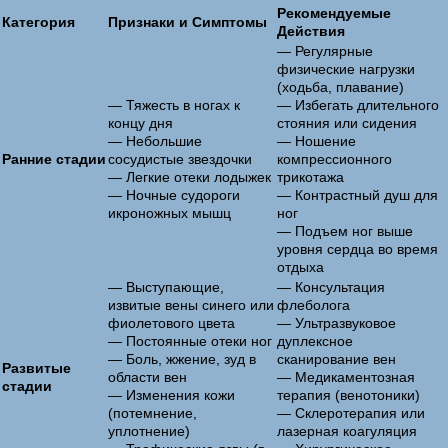
Рекомендуемые
Категория
Признаки и Симптомы
Действия
— Регулярные
физические нагрузки
(ходьба, плавание)
— Тяжесть в ногах к
— Избегать длительного
концу дня
стояния или сидения
— Небольшие
— Ношение
Ранние стадии
сосудистые звездочки
компрессионного
— Легкие отеки лодыжек
трикотажа
— Ночные судороги
— Контрастный душ для
икроножных мышц
ног
— Подъем ног выше
уровня сердца во время
отдыха
— Выступающие,
— Консультация
извитые вены синего или
флеболога
фиолетового цвета
— Ультразвуковое
— Постоянные отеки ног
дуплексное
— Боль, жжение, зуд в
сканирование вен
Развитые
области вен
— Медикаментозная
стадии
— Изменения кожи
терапия (венотоники)
(потемнение,
— Склеротерапия или
уплотнение)
лазерная коагуляция