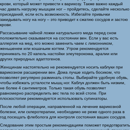
крови, который может привести к варикозу. Также важно каждый
час давать нагрузку мышцам ног – пройдитесь, сделайте несколько
приседаний, если есть возможность. Избегайте привычки
закидывать ногу на ногу – это приводит к сжатию сосудов и застою
крови.
Рассасывание чайной ложки натурального меда перед сном
положительно сказывается на состоянии вен. Если у вас есть
аллергия на мед, его можно заменить чаем с лимонником,
женьшенем или кошачьим когтем. Утром рекомендуется
принимать по 20 капель настойки элеутерококка, аралии или
других природных адаптогенов.
Женщинам настоятельно не рекомендуется носить каблуки при
варикозном расширении вен. Дома лучше ходить босиком, что
позволяет регулярно разминать стопы. Выбирайте удобную обувь,
чтобы избежать усталости мышц ног. Каблук должен быть низким,
не более 4 сантиметров. Только такая обувь позволяет
равномерно распределить вес тела по всей стопе. При
плоскостопии рекомендуется использовать супинаторы.
После любой операции, направленной на лечение варикозной
болезни, или склеротерапии, необходимо не реже одного раза в
год посещать флеболога для контроля состояния ваших сосудов.
Следование этим простым рекомендациям поможет предотвратить