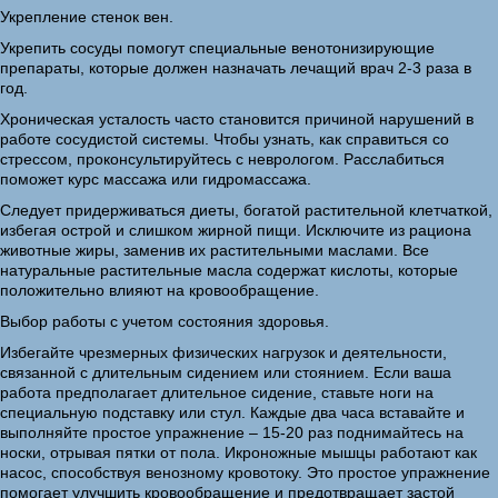
Укрепление стенок вен.
Укрепить сосуды помогут специальные венотонизирующие
препараты, которые должен назначать лечащий врач 2-3 раза в
год.
Хроническая усталость часто становится причиной нарушений в
работе сосудистой системы. Чтобы узнать, как справиться со
стрессом, проконсультируйтесь с неврологом. Расслабиться
поможет курс массажа или гидромассажа.
Следует придерживаться диеты, богатой растительной клетчаткой,
избегая острой и слишком жирной пищи. Исключите из рациона
животные жиры, заменив их растительными маслами. Все
натуральные растительные масла содержат кислоты, которые
положительно влияют на кровообращение.
Выбор работы с учетом состояния здоровья.
Избегайте чрезмерных физических нагрузок и деятельности,
связанной с длительным сидением или стоянием. Если ваша
работа предполагает длительное сидение, ставьте ноги на
специальную подставку или стул. Каждые два часа вставайте и
выполняйте простое упражнение – 15-20 раз поднимайтесь на
носки, отрывая пятки от пола. Икроножные мышцы работают как
насос, способствуя венозному кровотоку. Это простое упражнение
помогает улучшить кровообращение и предотвращает застой