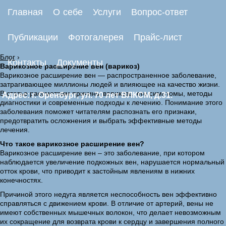
Главная
О себе
Услуги
Вопрос-ответ
Публикации
Фотогалерея
Прайс-лист
Блог
›
Контакты
Документы
Варикозное расширение вен (варикоз)
Варикозное расширение вен — распространенное заболевание,
затрагивающее миллионы людей и влияющее на качество жизни.
В статье рассмотрим причины варикоза, его симптомы, методы
Адрес: г. Оренбург, ул. 70 лет ВЛКСМ, д.31.
диагностики и современные подходы к лечению. Понимание этого
заболевания поможет читателям распознать его признаки,
предотвратить осложнения и выбрать эффективные методы
лечения.
Что такое варикозное расширение вен?
Варикозное расширение вен – это заболевание, при котором
наблюдается увеличение подкожных вен, нарушается нормальный
отток крови, что приводит к застойным явлениям в нижних
конечностях.
Причиной этого недуга является неспособность вен эффективно
справляться с движением крови. В отличие от артерий, вены не
имеют собственных мышечных волокон, что делает невозможным
их сокращение для возврата крови к сердцу и завершения полного