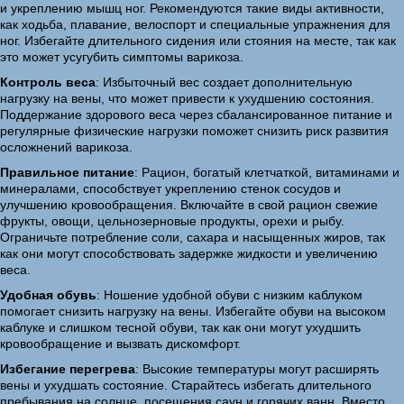
и укреплению мышц ног. Рекомендуются такие виды активности,
как ходьба, плавание, велоспорт и специальные упражнения для
ног. Избегайте длительного сидения или стояния на месте, так как
это может усугубить симптомы варикоза.
Контроль веса
: Избыточный вес создает дополнительную
нагрузку на вены, что может привести к ухудшению состояния.
Поддержание здорового веса через сбалансированное питание и
регулярные физические нагрузки поможет снизить риск развития
осложнений варикоза.
Правильное питание
: Рацион, богатый клетчаткой, витаминами и
минералами, способствует укреплению стенок сосудов и
улучшению кровообращения. Включайте в свой рацион свежие
фрукты, овощи, цельнозерновые продукты, орехи и рыбу.
Ограничьте потребление соли, сахара и насыщенных жиров, так
как они могут способствовать задержке жидкости и увеличению
веса.
Удобная обувь
: Ношение удобной обуви с низким каблуком
помогает снизить нагрузку на вены. Избегайте обуви на высоком
каблуке и слишком тесной обуви, так как они могут ухудшить
кровообращение и вызвать дискомфорт.
Избегание перегрева
: Высокие температуры могут расширять
вены и ухудшать состояние. Старайтесь избегать длительного
пребывания на солнце, посещения саун и горячих ванн. Вместо