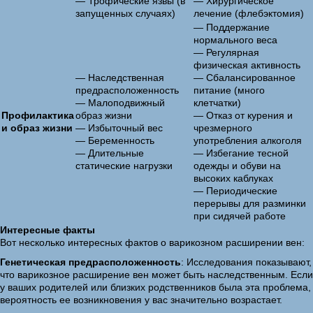
— Трофические язвы (в
— Хирургическое
запущенных случаях)
лечение (флебэктомия)
— Поддержание
нормального веса
— Регулярная
физическая активность
— Наследственная
— Сбалансированное
предрасположенность
питание (много
— Малоподвижный
клетчатки)
Профилактика
образ жизни
— Отказ от курения и
и образ жизни
— Избыточный вес
чрезмерного
— Беременность
употребления алкоголя
— Длительные
— Избегание тесной
статические нагрузки
одежды и обуви на
высоких каблуках
— Периодические
перерывы для разминки
при сидячей работе
Интересные факты
Вот несколько интересных фактов о варикозном расширении вен:
Генетическая предрасположенность
: Исследования показывают,
что варикозное расширение вен может быть наследственным. Если
у ваших родителей или близких родственников была эта проблема,
вероятность ее возникновения у вас значительно возрастает.