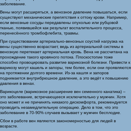
заболевание.
Вены могут расширяться, а венозное давление повышаться, если
существуют механические препятствия к оттоку крови. Например,
если венозные сосуды передавлены опухолью или рубцовой
тканью, появившейся как результат воспалительного процесса,
перенесённого тромбофлебита, травмы.
При существовании артериально-венозных соустий нагрузка на
вены существенно возрастает, ведь из артериальной системы в
венозную перетекает артериальная кровь. Вена не рассчитана на
прохождение такого кровяного потока. Плоскостопие тоже
способно провоцировать развитие варикозной болезни. Привести к
варикозу могут кашель и запоры, тем более, если они проявляются
на протяжении долгого времени. Из-за кашля и запоров
поднимается внутрибрюшное давление, а это ведёт к повышению
давления в венах.
Варикоцеле (варикозное расширение вен семенного канатика) –
это заболевание, встречающееся исключительно у мужчин. Хотя
оно может и не причинять никакого дискомфорта, рекомендуется
проводить незамедлительную операцию. Дело в том, что это
заболевание в 70-90% случаев вызывает у мужчин бесплодие.
Сбои в работе вен являются закономерностью для людей в
возрасте.