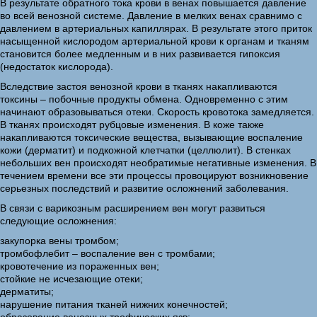
В результате обратного тока крови в венах повышается давление
во всей венозной системе. Давление в мелких венах сравнимо с
давлением в артериальных капиллярах. В результате этого приток
насыщенной кислородом артериальной крови к органам и тканям
становится более медленным и в них развивается гипоксия
(недостаток кислорода).
Вследствие застоя венозной крови в тканях накапливаются
токсины – побочные продукты обмена. Одновременно с этим
начинают образовываться отеки. Скорость кровотока замедляется.
В тканях происходят рубцовые изменения. В коже также
накапливаются токсические вещества, вызывающие воспаление
кожи (дерматит) и подкожной клетчатки (целлюлит). В стенках
небольших вен происходят необратимые негативные изменения. В
течением времени все эти процессы провоцируют возникновение
серьезных последствий и развитие осложнений заболевания.
В связи с варикозным расширением вен могут развиться
следующие осложнения:
закупорка вены тромбом;
тромбофлебит – воспаление вен с тромбами;
кровотечение из пораженных вен;
стойкие не исчезающие отеки;
дерматиты;
нарушение питания тканей нижних конечностей;