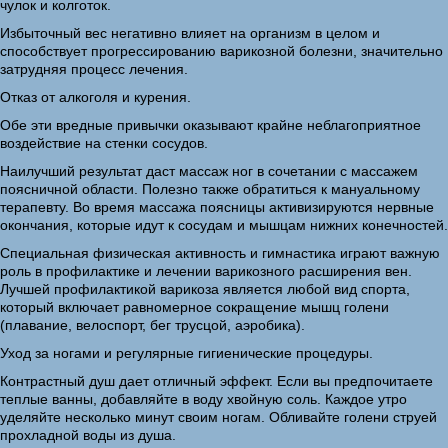
чулок и колготок.
Избыточный вес негативно влияет на организм в целом и
способствует прогрессированию варикозной болезни, значительно
затрудняя процесс лечения.
Отказ от алкоголя и курения.
Обе эти вредные привычки оказывают крайне неблагоприятное
воздействие на стенки сосудов.
Наилучший результат даст массаж ног в сочетании с массажем
поясничной области. Полезно также обратиться к мануальному
терапевту. Во время массажа поясницы активизируются нервные
окончания, которые идут к сосудам и мышцам нижних конечностей.
Специальная физическая активность и гимнастика играют важную
роль в профилактике и лечении варикозного расширения вен.
Лучшей профилактикой варикоза является любой вид спорта,
который включает равномерное сокращение мышц голени
(плавание, велоспорт, бег трусцой, аэробика).
Уход за ногами и регулярные гигиенические процедуры.
Контрастный душ дает отличный эффект. Если вы предпочитаете
теплые ванны, добавляйте в воду хвойную соль. Каждое утро
уделяйте несколько минут своим ногам. Обливайте голени струей
прохладной воды из душа.