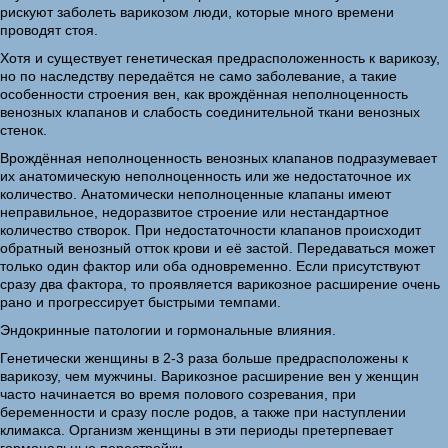
рискуют заболеть варикозом люди, которые много времени
проводят стоя.
Хотя и существует генетическая предрасположенность к варикозу,
но по наследству передаётся не само заболевание, а такие
особенности строения вен, как врождённая неполноценность
венозных клапанов и слабость соединительной ткани венозных
стенок.
Врождённая неполноценность венозных клапанов подразумевает
их анатомическую неполноценность или же недостаточное их
количество. Анатомически неполноценные клапаны имеют
неправильное, недоразвитое строение или нестандартное
количество створок. При недостаточности клапанов происходит
обратный венозный отток крови и её застой. Передаваться может
только один фактор или оба одновременно. Если присутствуют
сразу два фактора, то проявляется варикозное расширение очень
рано и прогрессирует быстрыми темпами.
Эндокринные патологии и гормональные влияния.
Генетически женщины в 2-3 раза больше предрасположены к
варикозу, чем мужчины. Варикозное расширение вен у женщин
часто начинается во время полового созревания, при
беременности и сразу после родов, а также при наступлении
климакса. Организм женщины в эти периоды претерпевает