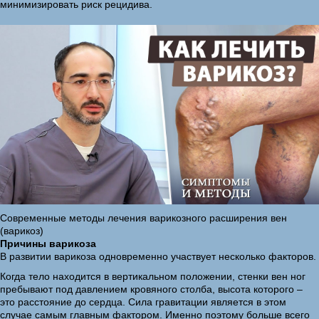
минимизировать риск рецидива.
Современные методы лечения варикозного расширения вен
(варикоз)
Причины варикоза
В развитии варикоза одновременно участвует несколько факторов.
Когда тело находится в вертикальном положении, стенки вен ног
пребывают под давлением кровяного столба, высота которого –
это расстояние до сердца. Сила гравитации является в этом
случае самым главным фактором. Именно поэтому больше всего