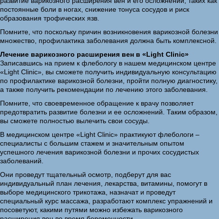
развитие варикозного расширения вен и его осложнений, таких как
постоянные боли в ногах, снижение тонуса сосудов и риск
образования трофических язв.
Помните, что поскольку причин возникновения варикозной болезни
множество, профилактика заболевания должна быть комплексной.
Лечение варикозного расширения вен в «Light Clinic»
Записавшись на прием к флебологу в нашем медицинском центре
«Light Clinic», вы сможете получить индивидуальную консультацию
по профилактике варикозной болезни, пройти полную диагностику,
а также получить рекомендации по лечению этого заболевания.
Помните, что своевременное обращение к врачу позволяет
предотвратить развитие болезни и ее осложнений. Таким образом,
вы сможете полностью вылечить свои сосуды.
В медицинском центре «Light Clinic» практикуют флебологи –
специалисты с большим стажем и значительным опытом
успешного лечения варикозной болезни и прочих сосудистых
заболеваний.
Они проведут тщательный осмотр, подберут для вас
индивидуальный план лечения, лекарства, витамины, помогут в
выборе медицинского трикотажа, назначат и проведут
специальный курс массажа, разработают комплекс упражнений и
посоветуют, какими путями можно избежать варикозного
расширения вен во время беременности.