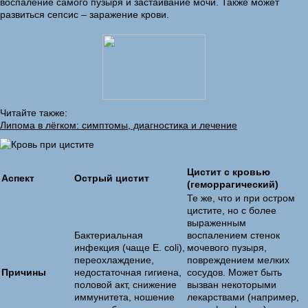
воспаление самого пузыря и застаивание мочи. Также может
развиться сепсис – заражение крови.
Читайте также:
Липома в лёгком: симптомы, диагностика и лечение
Цистит с кровью
Аспект
Острый цистит
(геморрагический)
Те же, что и при остром
цистите, но с более
выраженным
Бактериальная
воспалением стенок
инфекция (чаще E. coli),
мочевого пузыря,
переохлаждение,
повреждением мелких
Причины
недостаточная гигиена,
сосудов. Может быть
половой акт, снижение
вызван некоторыми
иммунитета, ношение
лекарствами (например,