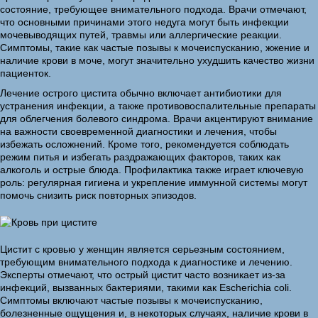
состояние, требующее внимательного подхода. Врачи отмечают,
что основными причинами этого недуга могут быть инфекции
мочевыводящих путей, травмы или аллергические реакции.
Симптомы, такие как частые позывы к мочеиспусканию, жжение и
наличие крови в моче, могут значительно ухудшить качество жизни
пациенток.
Лечение острого цистита обычно включает антибиотики для
устранения инфекции, а также противовоспалительные препараты
для облегчения болевого синдрома. Врачи акцентируют внимание
на важности своевременной диагностики и лечения, чтобы
избежать осложнений. Кроме того, рекомендуется соблюдать
режим питья и избегать раздражающих факторов, таких как
алкоголь и острые блюда. Профилактика также играет ключевую
роль: регулярная гигиена и укрепление иммунной системы могут
помочь снизить риск повторных эпизодов.
Цистит с кровью у женщин является серьезным состоянием,
требующим внимательного подхода к диагностике и лечению.
Эксперты отмечают, что острый цистит часто возникает из-за
инфекций, вызванных бактериями, такими как Escherichia coli.
Симптомы включают частые позывы к мочеиспусканию,
болезненные ощущения и, в некоторых случаях, наличие крови в