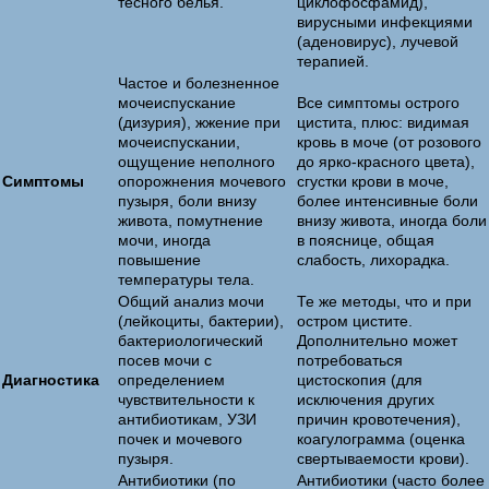
тесного белья.
циклофосфамид),
вирусными инфекциями
(аденовирус), лучевой
терапией.
Частое и болезненное
мочеиспускание
Все симптомы острого
(дизурия), жжение при
цистита, плюс: видимая
мочеиспускании,
кровь в моче (от розового
ощущение неполного
до ярко-красного цвета),
Симптомы
опорожнения мочевого
сгустки крови в моче,
пузыря, боли внизу
более интенсивные боли
живота, помутнение
внизу живота, иногда боли
мочи, иногда
в пояснице, общая
повышение
слабость, лихорадка.
температуры тела.
Общий анализ мочи
Те же методы, что и при
(лейкоциты, бактерии),
остром цистите.
бактериологический
Дополнительно может
посев мочи с
потребоваться
Диагностика
определением
цистоскопия (для
чувствительности к
исключения других
антибиотикам, УЗИ
причин кровотечения),
почек и мочевого
коагулограмма (оценка
пузыря.
свертываемости крови).
Антибиотики (по
Антибиотики (часто более