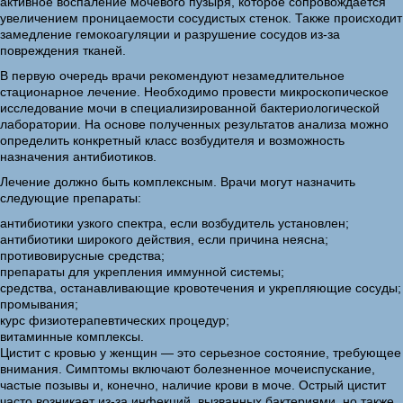
активное воспаление мочевого пузыря, которое сопровождается
увеличением проницаемости сосудистых стенок. Также происходит
замедление гемокоагуляции и разрушение сосудов из-за
повреждения тканей.
В первую очередь врачи рекомендуют незамедлительное
стационарное лечение. Необходимо провести микроскопическое
исследование мочи в специализированной бактериологической
лаборатории. На основе полученных результатов анализа можно
определить конкретный класс возбудителя и возможность
назначения антибиотиков.
Лечение должно быть комплексным. Врачи могут назначить
следующие препараты:
антибиотики узкого спектра, если возбудитель установлен;
антибиотики широкого действия, если причина неясна;
противовирусные средства;
препараты для укрепления иммунной системы;
средства, останавливающие кровотечения и укрепляющие сосуды;
промывания;
курс физиотерапевтических процедур;
витаминные комплексы.
Цистит с кровью у женщин — это серьезное состояние, требующее
внимания. Симптомы включают болезненное мочеиспускание,
частые позывы и, конечно, наличие крови в моче. Острый цистит
часто возникает из-за инфекций, вызванных бактериями, но также