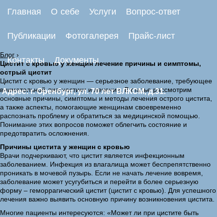
Главная
О себе
Услуги
Вопрос-ответ
Публикации
Фотогалерея
Прайс-лист
Блог
›
Контакты
Документы
Цистит с кровью у женщин лечение причины и симптомы,
острый цистит
Цистит с кровью у женщин — серьезное заболевание, требующее
внимательной диагностики и лечения. В статье рассмотрим
Адрес: г. Оренбург, ул. 70 лет ВЛКСМ, д.31.
основные причины, симптомы и методы лечения острого цистита,
а также аспекты, помогающие женщинам своевременно
распознать проблему и обратиться за медицинской помощью.
Понимание этих вопросов поможет облегчить состояние и
предотвратить осложнения.
Причины цистита у женщин с кровью
Врачи подчеркивают, что цистит является инфекционным
заболеванием. Инфекция из влагалища может беспрепятственно
проникать в мочевой пузырь. Если не начать лечение вовремя,
заболевание может усугубиться и перейти в более серьезную
форму – геморрагический цистит (цистит с кровью). Для успешного
лечения важно выявить основную причину возникновения цистита.
Многие пациенты интересуются: «Может ли при цистите быть