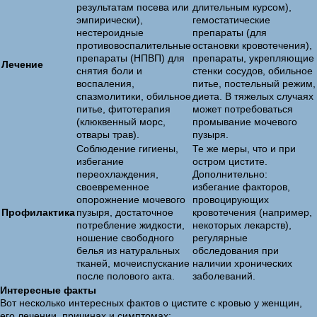
результатам посева или
длительным курсом),
эмпирически),
гемостатические
нестероидные
препараты (для
противовоспалительные
остановки кровотечения),
препараты (НПВП) для
препараты, укрепляющие
Лечение
снятия боли и
стенки сосудов, обильное
воспаления,
питье, постельный режим,
спазмолитики, обильное
диета. В тяжелых случаях
питье, фитотерапия
может потребоваться
(клюквенный морс,
промывание мочевого
отвары трав).
пузыря.
Соблюдение гигиены,
Те же меры, что и при
избегание
остром цистите.
переохлаждения,
Дополнительно:
своевременное
избегание факторов,
опорожнение мочевого
провоцирующих
Профилактика
пузыря, достаточное
кровотечения (например,
потребление жидкости,
некоторых лекарств),
ношение свободного
регулярные
белья из натуральных
обследования при
тканей, мочеиспускание
наличии хронических
после полового акта.
заболеваний.
Интересные факты
Вот несколько интересных фактов о цистите с кровью у женщин,
его лечении, причинах и симптомах: