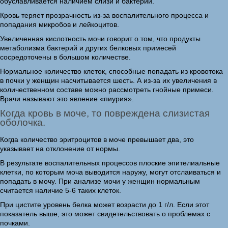
обуславливается наличием слизи и бактерий.
Кровь теряет прозрачность из-за воспалительного процесса и
попадания микробов и лейкоцитов.
Увеличенная кислотность мочи говорит о том, что продукты
метаболизма бактерий и других белковых примесей
сосредоточены в большом количестве.
Нормальное количество клеток, способные попадать из кровотока
в почки у женщин насчитывается шесть. А из-за их увеличения в
количественном составе можно рассмотреть гнойные примеси.
Врачи называют это явление «пиурия».
Когда кровь в моче, то повреждена слизистая
оболочка.
Когда количество эритроцитов в моче превышает два, это
указывает на отклонение от нормы.
В результате воспалительных процессов плоские эпителиальные
клетки, по которым моча выводится наружу, могут отслаиваться и
попадать в мочу. При анализе мочи у женщин нормальным
считается наличие 5-6 таких клеток.
При цистите уровень белка может возрасти до 1 г/л. Если этот
показатель выше, это может свидетельствовать о проблемах с
почками.