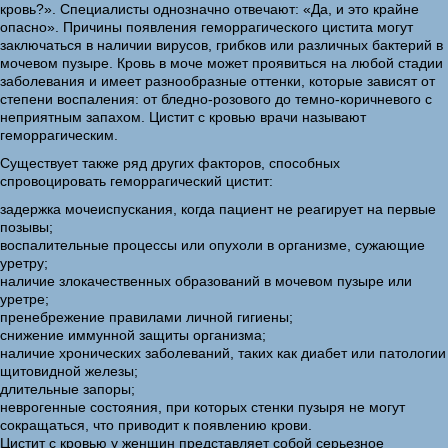
кровь?». Специалисты однозначно отвечают: «Да, и это крайне
опасно». Причины появления геморрагического цистита могут
заключаться в наличии вирусов, грибков или различных бактерий в
мочевом пузыре. Кровь в моче может проявиться на любой стадии
заболевания и имеет разнообразные оттенки, которые зависят от
степени воспаления: от бледно-розового до темно-коричневого с
неприятным запахом. Цистит с кровью врачи называют
геморрагическим.
Существует также ряд других факторов, способных
спровоцировать геморрагический цистит:
задержка мочеиспускания, когда пациент не реагирует на первые
позывы;
воспалительные процессы или опухоли в организме, сужающие
уретру;
наличие злокачественных образований в мочевом пузыре или
уретре;
пренебрежение правилами личной гигиены;
снижение иммунной защиты организма;
наличие хронических заболеваний, таких как диабет или патологии
щитовидной железы;
длительные запоры;
неврогенные состояния, при которых стенки пузыря не могут
сокращаться, что приводит к появлению крови.
Цистит с кровью у женщин представляет собой серьезное