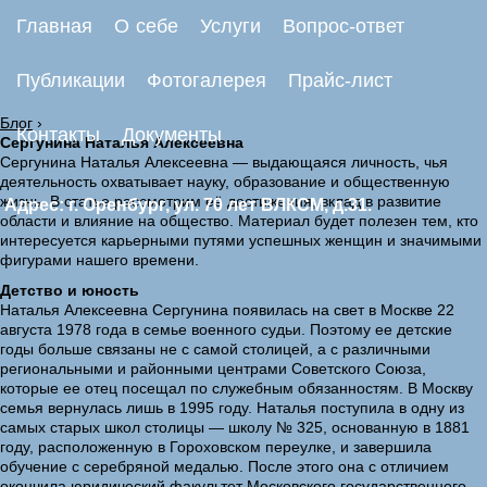
Главная
О себе
Услуги
Вопрос-ответ
Публикации
Фотогалерея
Прайс-лист
Блог
›
Контакты
Документы
Сергунина Наталья Алексеевна
Сергунина Наталья Алексеевна — выдающаяся личность, чья
деятельность охватывает науку, образование и общественную
жизнь. В статье рассмотрим её достижения, вклад в развитие
Адрес: г. Оренбург, ул. 70 лет ВЛКСМ, д.31.
области и влияние на общество. Материал будет полезен тем, кто
интересуется карьерными путями успешных женщин и значимыми
фигурами нашего времени.
Детство и юность
Наталья Алексеевна Сергунина появилась на свет в Москве 22
августа 1978 года в семье военного судьи. Поэтому ее детские
годы больше связаны не с самой столицей, а с различными
региональными и районными центрами Советского Союза,
которые ее отец посещал по служебным обязанностям. В Москву
семья вернулась лишь в 1995 году. Наталья поступила в одну из
самых старых школ столицы — школу № 325, основанную в 1881
году, расположенную в Гороховском переулке, и завершила
обучение с серебряной медалью. После этого она с отличием
окончила юридический факультет Московского государственного