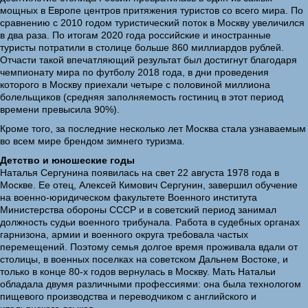
мощных в Европе центров притяжения туристов со всего мира. По
сравнению с 2010 годом туристический поток в Москву увеличился
в два раза. По итогам 2020 года российские и иностранные
туристы потратили в столице больше 860 миллиардов рублей.
Отчасти такой впечатляющий результат был достигнут благодаря
чемпионату мира по футболу 2018 года, в дни проведения
которого в Москву приехали четыре с половиной миллиона
болельщиков (средняя заполняемость гостиниц в этот период
времени превысила 90%).
Кроме того, за последние несколько лет Москва стала узнаваемым
во всем мире брендом зимнего туризма.
Детство и юношеские годы
Наталья Сергунина появилась на свет 22 августа 1978 года в
Москве. Ее отец, Алексей Кимович Сергунин, завершил обучение
на военно-юридическом факультете Военного института
Министерства обороны СССР и в советский период занимал
должность судьи военного трибунала. Работа в судебных органах
гарнизона, армии и военного округа требовала частых
перемещений. Поэтому семья долгое время проживала вдали от
столицы, в военных поселках на советском Дальнем Востоке, и
только в конце 80-х годов вернулась в Москву. Мать Натальи
обладала двумя различными профессиями: она была технологом
пищевого производства и переводчиком с английского и