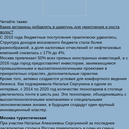
Читайте также:
Какие витамины добавлять в шампунь для укрепления и роста
волос?
С 2010 года бюджетные поступления практически удвоились;
Структура доходов московского бюджета стала более
разнообразной, а доля налоговых отчислений от нефтегазовых
компаний снизилась с 17% до 4%;
Москва привлекает 50% всех прямых иностранных инвестиций, а с
2016 года город предоставляет инвесторам, занимающимся
промышленными и высокотехнологичными проектами в
приоритетных отраслях, дополнительные гарантии.
Кроме того, активно создаются условия для комфортного ведения
бизнеса. Как подчеркивала Наталья Сергунина в одном из
интервью, с 2014 по 2020 год количество технопарков в столице
увеличилось почти в шесть раз. Эти технопарки, объединившись с
высокотехнологичными компаниями и специальными
экономическими зонами, в будущем создадут один крупный
инновационный кластер.
Москва туристическая
При участии Натальи Алексеевны Сергуниной за последнее
десятилетие столица России превратилась в один из самых