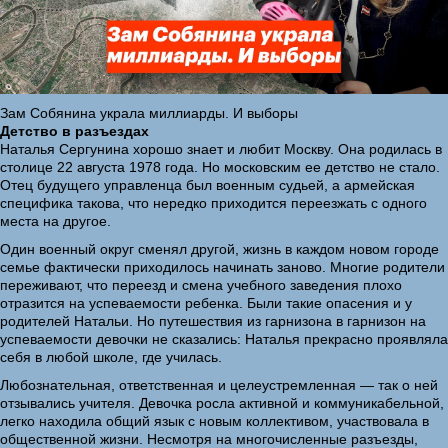
Зам Собянина украла миллиарды. И выборы
Детство в разъездах
Наталья Сергунина хорошо знает и любит Москву. Она родилась в
столице 22 августа 1978 года. Но московским ее детство не стало.
Отец будущего управленца был военным судьей, а армейская
специфика такова, что нередко приходится переезжать с одного
места на другое.
Один военный округ сменял другой, жизнь в каждом новом городе
семье фактически приходилось начинать заново. Многие родители
переживают, что переезд и смена учебного заведения плохо
отразится на успеваемости ребенка. Были такие опасения и у
родителей Натальи. Но путешествия из гарнизона в гарнизон на
успеваемости девочки не сказались: Наталья прекрасно проявляла
себя в любой школе, где училась.
Любознательная, ответственная и целеустремленная — так о ней
отзывались учителя. Девочка росла активной и коммуникабельной,
легко находила общий язык с новым коллективом, участвовала в
общественной жизни. Несмотря на многочисленные разъезды,