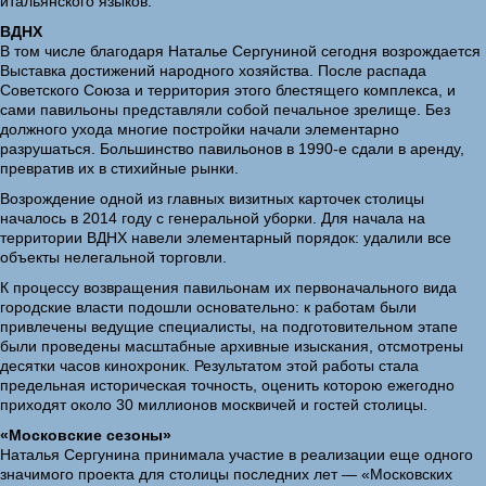
итальянского языков.
ВДНХ
В том числе благодаря Наталье Сергуниной сегодня возрождается
Выставка достижений народного хозяйства. После распада
Советского Союза и территория этого блестящего комплекса, и
сами павильоны представляли собой печальное зрелище. Без
должного ухода многие постройки начали элементарно
разрушаться. Большинство павильонов в 1990-е сдали в аренду,
превратив их в стихийные рынки.
Возрождение одной из главных визитных карточек столицы
началось в 2014 году с генеральной уборки. Для начала на
территории ВДНХ навели элементарный порядок: удалили все
объекты нелегальной торговли.
К процессу возвращения павильонам их первоначального вида
городские власти подошли основательно: к работам были
привлечены ведущие специалисты, на подготовительном этапе
были проведены масштабные архивные изыскания, отсмотрены
десятки часов кинохроник. Результатом этой работы стала
предельная историческая точность, оценить которою ежегодно
приходят около 30 миллионов москвичей и гостей столицы.
«Московские сезоны»
Наталья Сергунина принимала участие в реализации еще одного
значимого проекта для столицы последних лет — «Московских