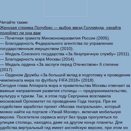
Читайте также:
Женская стрижка Полубокс — выбор звезд Голливуда, узнайте
подойдет ли она вам
— Почетная грамота Минэкономразвития России (2005).
— Благодарность Федерального агентства по управлению
государственным имуществом (2010).
— Медаль Союзного государства «За безупречную службу» (2011).
— Благодарность мэра Москвы (2014).
— Медаль ордена «За заслуги перед Отечеством» II степени
(2017).
— Орденом Дружбы «За большой вклад в подготовку и проведение
чемпионата мира по футболу FIFA 2018» (2018).
Сегодня глава Аппарата мэра и правительства Москвы отвечает за
важные направления развития столицы — предпринимательство,
культуру и туризм. Так, в этом году Сергунина возглавила
московский Оргкомитет по проведению Года театра. При ее
содействии заработал проект «Москва театральная», который
можно найти на портале «Узнай Москву», включая мобильную
версию. Посетители сервиса могут без труда прогуляться по
улицам столицы, находясь даже на другом конце планеты. Для
удобства виртуальный гид имеет английскую версию, при этом он