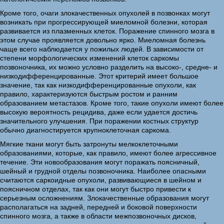
Кроме того, очаги злокачественных опухолей в позвонках могут
возникать при прогрессирующей миеломной болезни, которая
развивается из плазменных клеток. Поражение спинного мозга в
этом случае проявляется довольно ярко. Миеломная болезнь
чаще всего наблюдается у пожилых людей. В зависимости от
степени морфологических изменений клеток саркомы
позвоночника, их можно условно разделить на высоко-, средне- и
низкодифференцированные. Этот критерий имеет большое
значение, так как низкодифференцированные опухоли, как
правило, характеризуются быстрым ростом и ранним
образованием метастазов. Кроме того, такие опухоли имеют более
высокую вероятность рецидива, даже если удается достичь
значительного улучшения. При поражении костных структур
обычно диагностируется крупноклеточная саркома.
Мягкие ткани могут быть затронуты мелкоклеточными
образованиями, которые, как правило, имеют более агрессивное
течение. Эти новообразования могут поражать поясничный,
шейный и грудной отделы позвоночника. Наиболее опасными
считаются саркоидные опухоли, развивающиеся в шейном и
поясничном отделах, так как они могут быстро привести к
серьезным осложнениям. Злокачественные образования могут
располагаться на задней, передней и боковой поверхности
спинного мозга, а также в области межпозвоночных дисков,