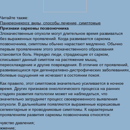
Читайте также:
Панкреонекроз: виды, способы лечение, симптомые
Признаки саркомы позвоночника
Злокачественные опухоли могут длительное время развиваться
без выраженных проявлений. Когда развивается саркома
позвоночника, симптомы обычно нарастают медленно. Обычно
первым проявлением этого злокачественного образования
становится боль. Нередко люди, страдающие от сарком,
списывают данный симптом на растяжение мышц,
переохлаждение и другие повреждения. В отличие от проявлений,
развивающихся при дегенеративно-дистрофических заболеваниях,
болевые ощущения не исчезают в состоянии покоя.
Как правило, этот симптомов значительно усиливается в ночное
время. Других признаков онкологического процесса на ранних
стадиях развития патологии может не наблюдаться, что
значительно затрудняет процесс своевременного выявления
опухоли. В дальнейшем появляются выраженные корешковые
сегментарные и проводниковые симптомы. К характерным
проявлениям развития саркомы позвоночника относятся:
чувство давления;
жжение;