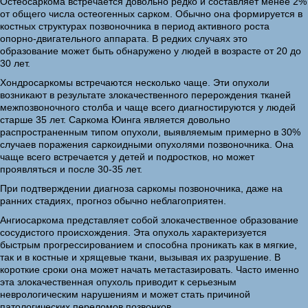
Остеосаркома встречается довольно редко и составляет менее 2%
от общего числа остеогенных сарком. Обычно она формируется в
костных структурах позвоночника в период активного роста
опорно-двигательного аппарата. В редких случаях это
образование может быть обнаружено у людей в возрасте от 20 до
30 лет.
Хондросаркомы встречаются несколько чаще. Эти опухоли
возникают в результате злокачественного перерождения тканей
межпозвоночного столба и чаще всего диагностируются у людей
старше 35 лет. Саркома Юинга является довольно
распространенным типом опухоли, выявляемым примерно в 30%
случаев поражения саркоидными опухолями позвоночника. Она
чаще всего встречается у детей и подростков, но может
проявляться и после 30-35 лет.
При подтверждении диагноза саркомы позвоночника, даже на
ранних стадиях, прогноз обычно неблагоприятен.
Ангиосаркома представляет собой злокачественное образование
сосудистого происхождения. Эта опухоль характеризуется
быстрым прогрессированием и способна проникать как в мягкие,
так и в костные и хрящевые ткани, вызывая их разрушение. В
короткие сроки она может начать метастазировать. Часто именно
эта злокачественная опухоль приводит к серьезным
неврологическим нарушениям и может стать причиной
патологических переломов позвонков.