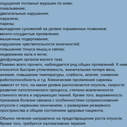
ощущения ползанья мурашек по коже;
покалывание;
двигательные нарушения;
параличи;
парезы;
выпадение сухожилий на уровне пораженных позвонков;
вегето-сосудистые проявления;
мышечные подергивания;
нарушение чувствительности конечностей;
повышение тонуса мышц и связок;
недержание кала и мочи;
дисфункция органов малого таза.
Помимо всего прочего, наблюдается ряд общих проявлений. К ним
относятся быстрая утомляемость, значительная потеря веса,
анемия, повышение температуры, слабость, апатия, снижение
работоспособность и т.д. Клинические проявления саркомы
зависят от того, на каком уровне располагается опухоль, скорости
развития патологического процесса, степени вовлеченности
спинного мозга и окружающих тканей. Кроме того, выраженность
признаков болезни связана с особенностями соприкосновения
опухоли с нервными окончаниям, с размерами резервного
пространства и общим состоянием здоровья пациента.
Обычно лечение направлено на предотвращение роста опухоли.
Кроме того, требуется паллиативная терапия