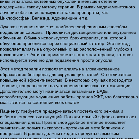
виды этих злокачественных опухолей в меньшей степени
подвержены такому методу терапии. В рамках медикаментозного
лечения обычно используются такие препараты, как
Циклофосфан, Вепезид, Адриамицин и т.д.
Лучевая терапия является наиболее эффективным способом
подавления саркомы. Проводится дистанционное или внутреннее
облучение. Обычно используется брахитерапия, при которой
облучение проводится через специальный катетер. Этот метод
позволяет влиять на опухолевый очаг, расположенный глубоко в
позвоночнике. Активно применяется таргетная терапия, которая
используется точечно для подавления проста опухоли.
Этот метод терапии позволяет влиять на злокачественное
образование без вреда для окружающих тканей. Он отличается
повышенной эффективностью. В некоторых случаях проводится
терапия, направленная на устранение признаков интоксикации.
Дополнительно могут назначаться витамины и БАДы,
способствующие улучшению работы органов ЖКТ, что благотворно
сказывается на состоянии всех систем.
Пациенту требуется придерживаться постельного режима и
избегать стрессовых ситуаций. Положительный эффект оказывает
специальная диета. Правильное дробное питание позволяет
значительно повысить скорость протекания метаболических
процессов. В рацион должны входить продукты с высоким