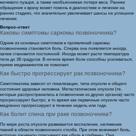
мочевого пузыря, а также необъяснимая потеря веса. Раннее
обращение к врачу может помочь в диагностике и лечении на
ранних стадиях, что значительно увеличивает шансы на успешное
лечение.
Вопрос-ответ
Каковы симптомы саркомы позвоночника?
Одним из основных симптомов и проявлений саркомы
позвоночника становится боль. Сперва она появляется иногда,
затем становится постоянной. Иногда может расти температура
тела до 38 градусов. В ночное время боли способны усиливаться,
прием медикаментов не помогает.
Как быстро прогрессирует рак позвоночника?
Симптоматика зависит от локализации, типа опухоли и общего
состояния здоровья человека. Метастатические опухоли (те,
которые распространились в позвоночник из других органов) часто
прогрессируют быстро, в то время как первичные опухоли часто
медленно прогрессируют в течение недель или года.
Как болит спина при раке позвоночника?
По мере роста опухоли развивается воспаление, натяжение
тканей в области позвоночного столба. При этом возникает боль,
которую пациенты описывают как «боль в глубине». Она