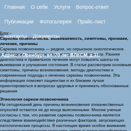
Главная
О себе
Услуги
Вопрос-ответ
Публикации
Фотогалерея
Прайс-лист
Блог
›
Контакты
Документы
Саркома позвоночника: выживаемость, симптомы, признаки,
лечение, причины
Саркома позвоночника — редкое, но серьезное онкологическое
заболевание, влияющее на качество жизни пациента. Ранняя
Адрес: г. Оренбург, ул. 70 лет ВЛКСМ, д.31.
диагностика и правильное лечение могут повысить шансы на
выживание и улучшение состояния. В статье рассмотрим основные
симптомы, причины возникновения, методы диагностики и
современные подходы к лечению саркомы позвоночника. Эта
информация поможет пациентам и их близким лучше
ориентироваться в вопросах здоровья и принимать обоснованные
решения.
Этиология сарком позвоночника
На сегодняшний день причины возникновения злокачественных
опухолей остаются не до конца выясненными. Многие ученые
согласны с тем, что развитие саркомы позвоночника является
следствием взаимодействия различных факторов, запускающих
патологические процессы. В настоящее время особое внимание
уделяется генетическим мутациям, которые могут способствовать