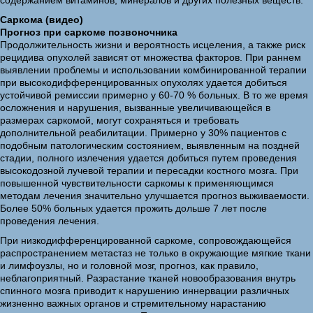
содержанием витаминов, минералов и других полезных веществ.
Саркома (видео)
Прогноз при саркоме позвоночника
Продолжительность жизни и вероятность исцеления, а также риск
рецидива опухолей зависят от множества факторов. При раннем
выявлении проблемы и использовании комбинированной терапии
при высокодифференцированных опухолях удается добиться
устойчивой ремиссии примерно у 60-70 % больных. В то же время
осложнения и нарушения, вызванные увеличивающейся в
размерах саркомой, могут сохраняться и требовать
дополнительной реабилитации. Примерно у 30% пациентов с
подобным патологическим состоянием, выявленным на поздней
стадии, полного излечения удается добиться путем проведения
высокодозной лучевой терапии и пересадки костного мозга. При
повышенной чувствительности саркомы к применяющимся
методам лечения значительно улучшается прогноз выживаемости.
Более 50% больных удается прожить дольше 7 лет после
проведения лечения.
При низкодифференцированной саркоме, сопровождающейся
распространением метастаз не только в окружающие мягкие ткани
и лимфоузлы, но и головной мозг, прогноз, как правило,
неблагоприятный. Разрастание тканей новообразования внутрь
спинного мозга приводит к нарушению иннервации различных
жизненно важных органов и стремительному нарастанию