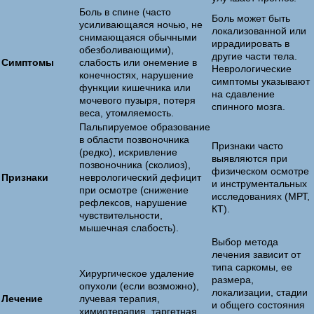
Боль в спине (часто
Боль может быть
усиливающаяся ночью, не
локализованной или
снимающаяся обычными
иррадиировать в
обезболивающими),
другие части тела.
Симптомы
слабость или онемение в
Неврологические
конечностях, нарушение
симптомы указывают
функции кишечника или
на сдавление
мочевого пузыря, потеря
спинного мозга.
веса, утомляемость.
Пальпируемое образование
в области позвоночника
Признаки часто
(редко), искривление
выявляются при
позвоночника (сколиоз),
физическом осмотре
Признаки
неврологический дефицит
и инструментальных
при осмотре (снижение
исследованиях (МРТ,
рефлексов, нарушение
КТ).
чувствительности,
мышечная слабость).
Выбор метода
лечения зависит от
типа саркомы, ее
Хирургическое удаление
размера,
опухоли (если возможно),
локализации, стадии
Лечение
лучевая терапия,
и общего состояния
химиотерапия, таргетная