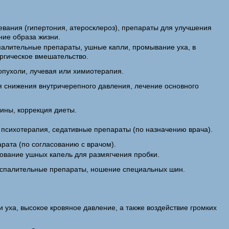
евания (гипертония, атеросклероз), препараты для улучшения
ие образа жизни.
палительные препараты, ушные капли, промывание уха, в
ургическое вмешательство.
опухоли, лучевая или химиотерапия.
я снижения внутричерепного давления, лечение основного
ины, коррекция диеты.
 психотерапия, седативные препараты (по назначению врача).
рата (по согласованию с врачом).
ование ушных капель для размягчения пробки.
оспалительные препараты, ношение специальных шин.
 уха, высокое кровяное давление, а также воздействие громких