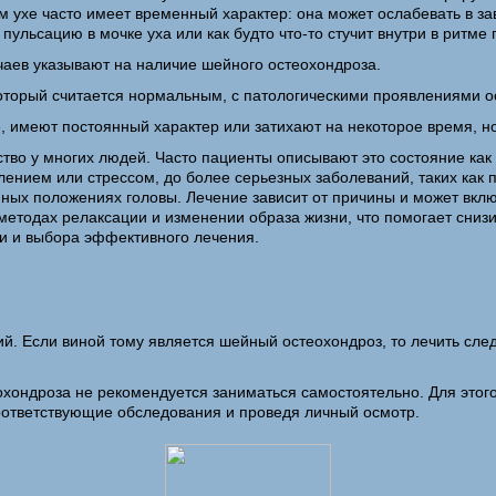
ом ухе часто имеет временный характер: она может ослабевать в з
льсацию в мочке уха или как будто что-то стучит внутри в ритме 
чаев указывают на наличие шейного остеохондроза.
который считается нормальным, с патологическими проявлениями о
, имеют постоянный характер или затихают на некоторое время, н
ство у многих людей. Часто пациенты описывают это состояние как з
ением или стрессом, до более серьезных заболеваний, таких как 
нных положениях головы. Лечение зависит от причины и может вк
методах релаксации и изменении образа жизни, что помогает снизи
ки и выбора эффективного лечения.
. Если виной тому является шейный остеохондроз, то лечить следу
охондроза не рекомендуется заниматься самостоятельно. Для этог
соответствующие обследования и проведя личный осмотр.