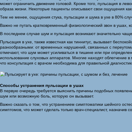
может ограничить движение головой. Кроме того, пульсация в лев
образа жизни. Некоторые пациенты описывают свои ощущения как пу
Тем не менее, ощущения стука, пульсации и шума в ухе в 80% слу
Важно не путать кратковременный физиологический звон в ушах, 
В последнем случае шум и пульсация возникают значительно чаще
Пульсация в ухе, также известная как тиннитус, вызывает беспокой
разнообразными: от временных нарушений, связанных с переутомл
отмечают, что шум может усиливаться в тишине или при определе
использование слуховых аппаратов. Многие находят облегчение в 
что консультация с врачом необходима для правильной диагности
Способы устранения пульсации в ушах
В первую очередь требуется выяснить причины подобных появлений
шум или возможную боль, которую он вызывает.
Важно сказать о том, что устранением симптоматики шейного осте
симптомов, что может сделать только врач-специалист, назначив 