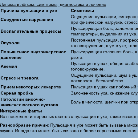
Липома в лёгком: симптомы, диагностика и лечение
Причина пульсации в ухе
Симптомы
Ощущение пульсации, синхронно
Сосудистые нарушения
при физической нагрузке, стресс
Пульсирующая боль, заложеннос
Воспалительные процессы
температуры, выделения из уха.
Постоянная пульсация, прогрес
Опухоли
головокружение, шум в ухе, гол
Повышенное внутричерепное
Пульсирующая головная боль, ш
давление
рвота.
Пульсация в ушах, общая слабос
Анемия
головокружение.
Ощущение пульсации, шум в уш
Стресс и тревога
потливость, беспокойство.
Прием некоторых лекарств
Пульсация в ушах как побочный
Серная пробка
Заложенность уха, снижение слу
Патологии височно-
Боль в челюсти, щелчки при откр
нижнечелюстного сустава
Интересные факты
Вот несколько интересных фактов о пульсации в ухе, также известн
Разнообразие причин
: Пульсация в ухе может быть вызвана мно
звуков. Иногда это может быть связано с более серьезными состоя