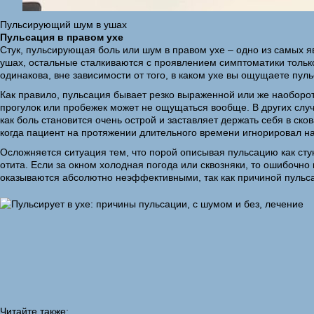
Пульсирующий шум в ушах
Пульсация в правом ухе
Стук, пульсирующая боль или шум в правом ухе – одно из самых я
ушах, остальные сталкиваются с проявлением симптоматики только
одинакова, вне зависимости от того, в каком ухе вы ощущаете пул
Как правило, пульсация бывает резко выраженной или же наоборот
прогулок или пробежек может не ощущаться вообще. В других случа
как боль становится очень острой и заставляет держать себя в ск
когда пациент на протяжении длительного времени игнорировал 
Осложняется ситуация тем, что порой описывая пульсацию как ст
отита. Если за окном холодная погода или сквозняки, то ошибочно
оказываются абсолютно неэффективными, так как причиной пульса
Читайте также: