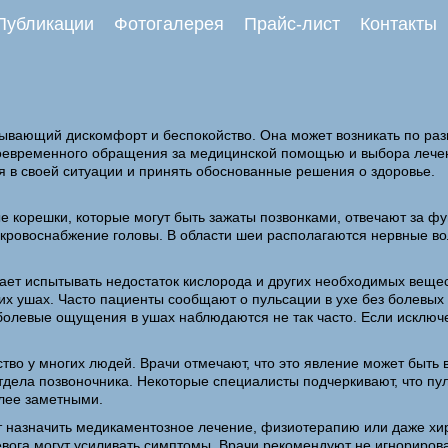
Публикации
Фотогалерея
Прайс-лист
Контакты
зывающий дискомфорт и беспокойство. Она может возникать по ра
оевременного обращения за медицинской помощью и выбора лечени
я в своей ситуации и принять обоснованные решения о здоровье.
ые корешки, которые могут быть зажаты позвонками, отвечают за 
кровоснабжение головы. В области шеи располагаются нервные вол
нает испытывать недостаток кислорода и других необходимых веще
боих ушах. Часто пациенты сообщают о пульсации в ухе без болевы
 болевые ощущения в ушах наблюдаются не так часто. Если исключ
ойство у многих людей. Врачи отмечают, что это явление может бы
тдела позвоночника. Некоторые специалисты подчеркивают, что пу
олее заметными.
ет назначить медикаментозное лечение, физиотерапию или даже хи
 тревога могут усиливать симптомы. Врачи рекомендуют не игнорир