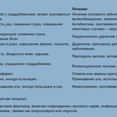
Лечение
й с сердцебиением; может усиливаться
Лечение основного забол
е.
кровообращения, изменен
ть уха, снижение слуха, повышение
Антибиотики, противовос
некоторых случаях – хир
сирующее снижение слуха,
Хирургическое удаление 
овные боли.
ум в ушах, нарушение зрения, тошнота,
Диуретики, препараты дл
заболевания.
ть, бледность кожи, одышка,
Препараты железа, витам
ах, учащенное сердцебиение,
Релаксационные техники,
 эффект.
Отмена или замена препа
ха, иногда пульсация.
Промывание уха, использ
ывании рта, иногда пульсация в ухе.
Физиотерапия, противов
ой как тиннитус:
жеством факторов, включая повреждение слухового нерва, инфекции
ниями, такими как атеросклероз или опухоли.