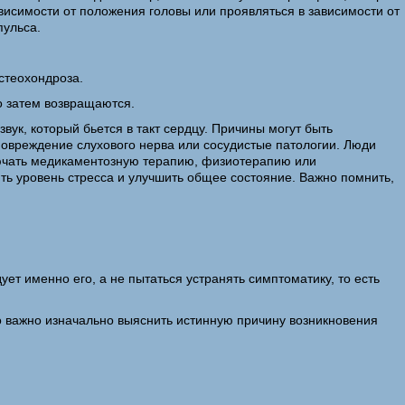
ависимости от положения головы или проявляться в зависимости от
пульса.
стеохондроза.
о затем возвращаются.
вук, который бьется в такт сердцу. Причины могут быть
повреждение слухового нерва или сосудистые патологии. Люди
лючать медикаментозную терапию, физиотерапию или
ть уровень стресса и улучшить общее состояние. Важно помнить,
ет именно его, а не пытаться устранять симптоматику, то есть
о важно изначально выяснить истинную причину возникновения