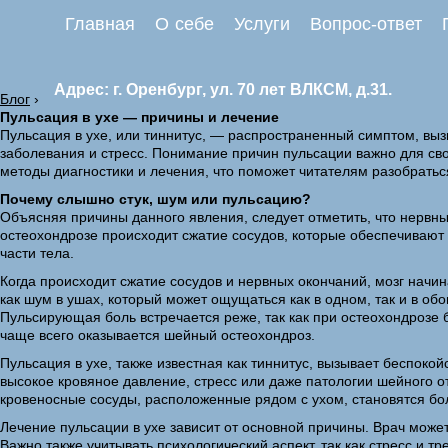
Главная
О себе
Услуги
Вопрос-ответ
Адрес: г. Оренбург, ул. 70 лет ВЛКСМ, д.31.
Блог
›
Пульсация в ухе — причины и лечение
Пульсация в ухе, или тиннитус, — распространенный симптом, вы
заболевания и стресс. Понимание причин пульсации важно для св
методы диагностики и лечения, что поможет читателям разобратьс
Почему слышно стук, шум или пульсацию?
Объясняя причины данного явления, следует отметить, что нервн
остеохондрозе происходит сжатие сосудов, которые обеспечивают 
части тела.
Когда происходит сжатие сосудов и нервных окончаний, мозг начи
как шум в ушах, который может ощущаться как в одном, так и в о
Пульсирующая боль встречается реже, так как при остеохондрозе
чаще всего оказывается шейный остеохондроз.
Пульсация в ухе, также известная как тиннитус, вызывает беспок
высокое кровяное давление, стресс или даже патологии шейного о
кровеносные сосуды, расположенные рядом с ухом, становятся б
Лечение пульсации в ухе зависит от основной причины. Врач мож
Важно также учитывать психологический аспект, так как стресс и