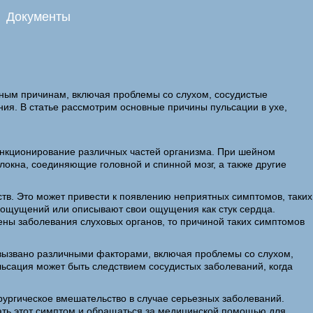
Документы
зным причинам, включая проблемы со слухом, сосудистые
я. В статье рассмотрим основные причины пульсации в ухе,
функционирование различных частей организма. При шейном
окна, соединяющие головной и спинной мозг, а также другие
ств. Это может привести к появлению неприятных симптомов, таких
х ощущений или описывают свои ощущения как стук сердца.
ены заболевания слуховых органов, то причиной таких симптомов
ть вызвано различными факторами, включая проблемы со слухом,
льсация может быть следствием сосудистых заболеваний, когда
рургическое вмешательство в случае серьезных заболеваний.
овать этот симптом и обращаться за медицинской помощью для