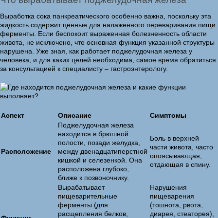
Выработка сока панкреатического особенно важна, поскольку эта
жидкость содержит ценные для налаженного переваривания пищи
ферменты. Если беспокоит выраженная болезненность области
живота, не исключено, что основная функция указанной структуры
нарушена. Уже зная, как работает поджелудочная железа у
человека, и для каких целей необходима, самое время обратиться
за консультацией к специалисту – гастроэнтерологу.
Аспект
Описание
Симптомы
Поджелудочная железа
находится в брюшной
Боль в верхней
полости, позади желудка,
части живота, часто
Расположение
между двенадцатиперстной
опоясывающая,
кишкой и селезенкой. Она
отдающая в спину.
расположена глубоко,
ближе к позвоночнику.
Вырабатывает
Нарушения
пищеварительные
пищеварения
ферменты (для
(тошнота, рвота,
расщепления белков,
диарея, стеаторея),