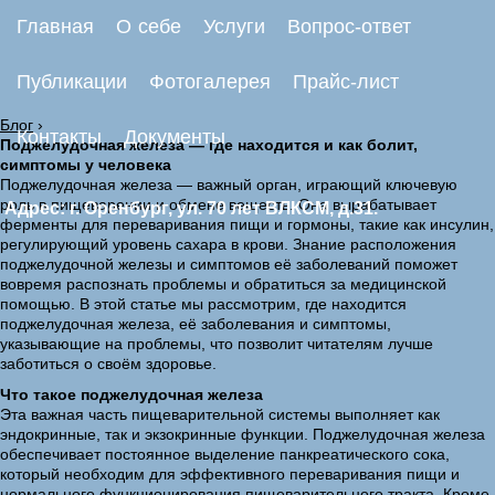
Главная
О себе
Услуги
Вопрос-ответ
Публикации
Фотогалерея
Прайс-лист
Блог
›
Контакты
Документы
Поджелудочная железа — где находится и как болит,
симптомы у человека
Поджелудочная железа — важный орган, играющий ключевую
роль в пищеварении и обмене веществ. Она вырабатывает
Адрес: г. Оренбург, ул. 70 лет ВЛКСМ, д.31.
ферменты для переваривания пищи и гормоны, такие как инсулин,
регулирующий уровень сахара в крови. Знание расположения
поджелудочной железы и симптомов её заболеваний поможет
вовремя распознать проблемы и обратиться за медицинской
помощью. В этой статье мы рассмотрим, где находится
поджелудочная железа, её заболевания и симптомы,
указывающие на проблемы, что позволит читателям лучше
заботиться о своём здоровье.
Что такое поджелудочная железа
Эта важная часть пищеварительной системы выполняет как
эндокринные, так и экзокринные функции. Поджелудочная железа
обеспечивает постоянное выделение панкреатического сока,
который необходим для эффективного переваривания пищи и
нормального функционирования пищеварительного тракта. Кроме