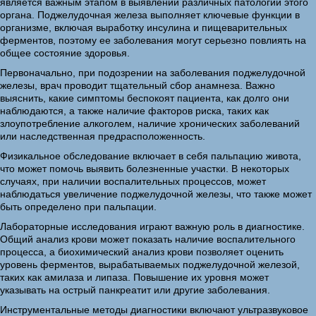
является важным этапом в выявлении различных патологий этого
органа. Поджелудочная железа выполняет ключевые функции в
организме, включая выработку инсулина и пищеварительных
ферментов, поэтому ее заболевания могут серьезно повлиять на
общее состояние здоровья.
Первоначально, при подозрении на заболевания поджелудочной
железы, врач проводит тщательный сбор анамнеза. Важно
выяснить, какие симптомы беспокоят пациента, как долго они
наблюдаются, а также наличие факторов риска, таких как
злоупотребление алкоголем, наличие хронических заболеваний
или наследственная предрасположенность.
Физикальное обследование включает в себя пальпацию живота,
что может помочь выявить болезненные участки. В некоторых
случаях, при наличии воспалительных процессов, может
наблюдаться увеличение поджелудочной железы, что также может
быть определено при пальпации.
Лабораторные исследования играют важную роль в диагностике.
Общий анализ крови может показать наличие воспалительного
процесса, а биохимический анализ крови позволяет оценить
уровень ферментов, вырабатываемых поджелудочной железой,
таких как амилаза и липаза. Повышение их уровня может
указывать на острый панкреатит или другие заболевания.
Инструментальные методы диагностики включают ультразвуковое