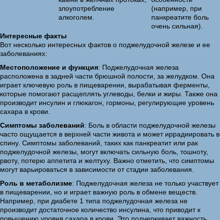
злоупотребление
(например, при
алкоголем.
панкреатите боль
очень сильная).
Интересные факты
Вот несколько интересных фактов о поджелудочной железе и ее
заболеваниях:
Местоположение и функция
: Поджелудочная железа
расположена в задней части брюшной полости, за желудком. Она
играет ключевую роль в пищеварении, вырабатывая ферменты,
которые помогают расщеплять углеводы, белки и жиры. Также она
производит инсулин и глюкагон, гормоны, регулирующие уровень
сахара в крови.
Симптомы заболеваний
: Боль в области поджелудочной железы
часто ощущается в верхней части живота и может иррадиировать в
спину. Симптомы заболеваний, таких как панкреатит или рак
поджелудочной железы, могут включать сильную боль, тошноту,
рвоту, потерю аппетита и желтуху. Важно отметить, что симптомы
могут варьироваться в зависимости от стадии заболевания.
Роль в метаболизме
: Поджелудочная железа не только участвует
в пищеварении, но и играет важную роль в обмене веществ.
Например, при диабете 1 типа поджелудочная железа не
производит достаточное количество инсулина, что приводит к
повышению уровня сахара в крови. Это подчеркивает важность