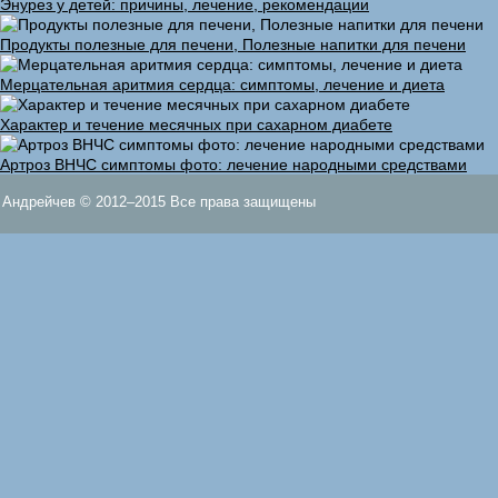
Энурез у детей: причины, лечение, рекомендации
Продукты полезные для печени, Полезные напитки для печени
Мерцательная аритмия сердца: симптомы, лечение и диета
Характер и течение месячных при сахарном диабете
Артроз ВНЧС симптомы фото: лечение народными средствами
Андрейчев © 2012–2015 Все права защищены