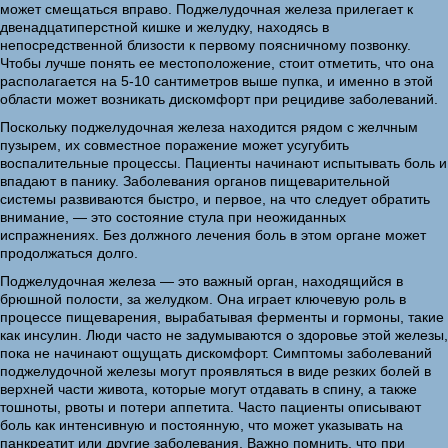
может смещаться вправо. Поджелудочная железа прилегает к
двенадцатиперстной кишке и желудку, находясь в
непосредственной близости к первому поясничному позвонку.
Чтобы лучше понять ее местоположение, стоит отметить, что она
располагается на 5-10 сантиметров выше пупка, и именно в этой
области может возникать дискомфорт при рецидиве заболеваний.
Поскольку поджелудочная железа находится рядом с желчным
пузырем, их совместное поражение может усугубить
воспалительные процессы. Пациенты начинают испытывать боль и
впадают в панику. Заболевания органов пищеварительной
системы развиваются быстро, и первое, на что следует обратить
внимание, — это состояние стула при неожиданных
испражнениях. Без должного лечения боль в этом органе может
продолжаться долго.
Поджелудочная железа — это важный орган, находящийся в
брюшной полости, за желудком. Она играет ключевую роль в
процессе пищеварения, вырабатывая ферменты и гормоны, такие
как инсулин. Люди часто не задумываются о здоровье этой железы,
пока не начинают ощущать дискомфорт. Симптомы заболеваний
поджелудочной железы могут проявляться в виде резких болей в
верхней части живота, которые могут отдавать в спину, а также
тошноты, рвоты и потери аппетита. Часто пациенты описывают
боль как интенсивную и постоянную, что может указывать на
панкреатит или другие заболевания. Важно помнить, что при