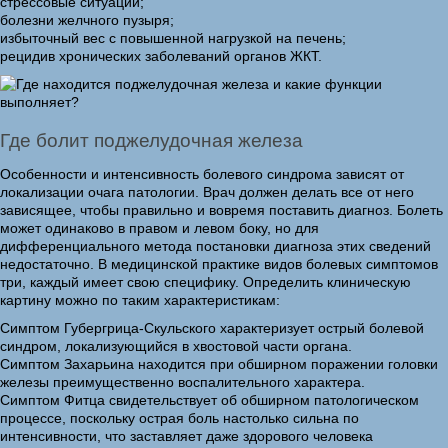
стрессовые ситуации;
болезни желчного пузыря;
избыточный вес с повышенной нагрузкой на печень;
рецидив хронических заболеваний органов ЖКТ.
Где болит поджелудочная железа
Особенности и интенсивность болевого синдрома зависят от
локализации очага патологии. Врач должен делать все от него
зависящее, чтобы правильно и вовремя поставить диагноз. Болеть
может одинаково в правом и левом боку, но для
дифференциального метода постановки диагноза этих сведений
недостаточно. В медицинской практике видов болевых симптомов
три, каждый имеет свою специфику. Определить клиническую
картину можно по таким характеристикам:
Симптом Губергрица-Скульского характеризует острый болевой
синдром, локализующийся в хвостовой части органа.
Симптом Захарьина находится при обширном поражении головки
железы преимущественно воспалительного характера.
Симптом Фитца свидетельствует об обширном патологическом
процессе, поскольку острая боль настолько сильна по
интенсивности, что заставляет даже здорового человека