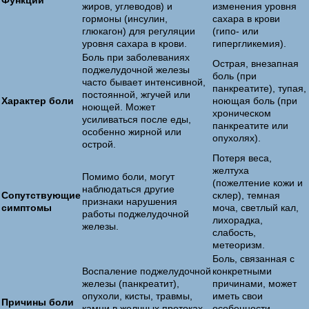
Функции
жиров, углеводов) и
изменения уровня
гормоны (инсулин,
сахара в крови
глюкагон) для регуляции
(гипо- или
уровня сахара в крови.
гипергликемия).
Боль при заболеваниях
Острая, внезапная
поджелудочной железы
боль (при
часто бывает интенсивной,
панкреатите), тупая,
постоянной, жгучей или
Характер боли
ноющая боль (при
ноющей. Может
хроническом
усиливаться после еды,
панкреатите или
особенно жирной или
опухолях).
острой.
Потеря веса,
желтуха
Помимо боли, могут
(пожелтение кожи и
наблюдаться другие
Сопутствующие
склер), темная
признаки нарушения
симптомы
моча, светлый кал,
работы поджелудочной
лихорадка,
железы.
слабость,
метеоризм.
Боль, связанная с
Воспаление поджелудочной
конкретными
железы (панкреатит),
причинами, может
опухоли, кисты, травмы,
иметь свои
Причины боли
камни в желчных протоках,
особенности