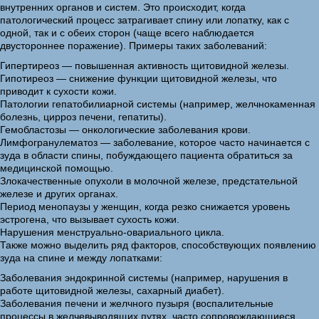
внутренних органов и систем. Это происходит, когда
патологический процесс затрагивает спину или лопатку, как с
одной, так и с обеих сторон (чаще всего наблюдается
двустороннее поражение). Примеры таких заболеваний:
Гипертиреоз — повышенная активность щитовидной железы.
Гипотиреоз — снижение функции щитовидной железы, что
приводит к сухости кожи.
Патологии гепатобилиарной системы (например, желчнокаменная
болезнь, цирроз печени, гепатиты).
Гемобластозы — онкологические заболевания крови.
Лимфогранулематоз — заболевание, которое часто начинается с
зуда в области спины, побуждающего пациента обратиться за
медицинской помощью.
Злокачественные опухоли в молочной железе, предстательной
железе и других органах.
Период менопаузы у женщин, когда резко снижается уровень
эстрогена, что вызывает сухость кожи.
Нарушения менструально-овариального цикла.
Также можно выделить ряд факторов, способствующих появлению
зуда на спине и между лопатками:
Заболевания эндокринной системы (например, нарушения в
работе щитовидной железы, сахарный диабет).
Заболевания печени и желчного пузыря (воспалительные
процессы в желчевыводящих путях, часто сопровождающиеся