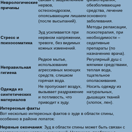
Неврологические
нервов,
обезболивающие
причины
остеохондрозом,
средства, лечение
опоясывающим лишаем
основного
(после высыпаний).
заболевания.
Методы релаксации,
Зуд усиливается при
психотерапия, при
Стресс и
нервном напряжении,
необходимости –
психосоматика
тревоге, без видимых
седативные
кожных изменений.
препараты (по
назначению врача).
Редкое мытье,
Регулярный душ с
использование
мягкими средствами,
Неправильная
агрессивных моющих
теплая вода,
гигиена
средств, слишком
тщательное
горячая вода.
ополаскивание.
Не пропускает воздух,
Носить одежду из
Одежда из
вызывает раздражение
натуральных,
синтетических
и потливость, что
дышащих тканей
материалов
приводит к зуду.
(хлопок, лен).
Интересные факты
Вот несколько интересных фактов о зуде в области спины,
особенно в районе лопаток:
Нервные окончания
: Зуд в области спины может быть связан с