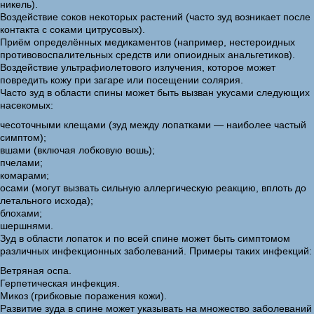
никель).
Воздействие соков некоторых растений (часто зуд возникает после
контакта с соками цитрусовых).
Приём определённых медикаментов (например, нестероидных
противовоспалительных средств или опиоидных анальгетиков).
Воздействие ультрафиолетового излучения, которое может
повредить кожу при загаре или посещении солярия.
Часто зуд в области спины может быть вызван укусами следующих
насекомых:
чесоточными клещами (зуд между лопатками — наиболее частый
симптом);
вшами (включая лобковую вошь);
пчелами;
комарами;
осами (могут вызвать сильную аллергическую реакцию, вплоть до
летального исхода);
блохами;
шершнями.
Зуд в области лопаток и по всей спине может быть симптомом
различных инфекционных заболеваний. Примеры таких инфекций:
Ветряная оспа.
Герпетическая инфекция.
Микоз (грибковые поражения кожи).
Развитие зуда в спине может указывать на множество заболеваний