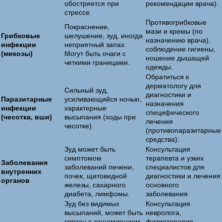
обостряется при
рекомендации врача).
стрессе.
Противогрибковые
Покраснение,
мази и кремы (по
Грибковые
шелушение, зуд, иногда
назначению врача),
инфекции
неприятный запах.
соблюдение гигиены,
(микозы)
Могут быть очаги с
ношение дышащей
четкими границами.
одежды.
Обратиться к
дерматологу для
Сильный зуд,
диагностики и
Паразитарные
усиливающийся ночью,
назначения
инфекции
характерные
специфического
(чесотка, вши)
высыпания (ходы при
лечения
чесотке).
(противопаразитарные
средства).
Зуд может быть
Консультация
симптомом
терапевта и узких
Заболевания
заболеваний печени,
специалистов для
внутренних
почек, щитовидной
диагностики и лечения
органов
железы, сахарного
основного
диабета, лимфомы.
заболевания.
Зуд без видимых
Консультация
высыпаний, может быть
невролога,
связан с защемлением
физиотерапия,