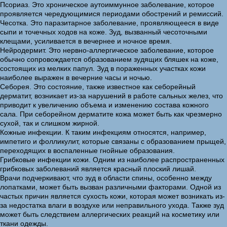
Псориаз. Это хроническое аутоиммунное заболевание, которое
проявляется чередующимися периодами обострений и ремиссий.
Чесотка. Это паразитарное заболевание, проявляющееся в виде
сыпи и точечных ходов на коже. Зуд, вызванный чесоточными
клещами, усиливается в вечернее и ночное время.
Нейродермит. Это нервно-аллергическое заболевание, которое
обычно сопровождается образованием зудящих бляшек на коже,
состоящих из мелких папул. Зуд в пораженных участках кожи
наиболее выражен в вечерние часы и ночью.
Себорея. Это состояние, также известное как себорейный
дерматит, возникает из-за нарушений в работе сальных желез, что
приводит к увеличению объема и изменению состава кожного
сала. При себорейном дерматите кожа может быть как чрезмерно
сухой, так и слишком жирной.
Кожные инфекции. К таким инфекциям относятся, например,
импетиго и фолликулит, которые связаны с образованием прыщей,
переходящих в воспаленные гнойные образования.
Грибковые инфекции кожи. Одним из наиболее распространенных
грибковых заболеваний является красный плоский лишай.
Врачи подчеркивают, что зуд в области спины, особенно между
лопатками, может быть вызван различными факторами. Одной из
частых причин является сухость кожи, которая может возникать из-
за недостатка влаги в воздухе или неправильного ухода. Также зуд
может быть следствием аллергических реакций на косметику или
ткани одежды.