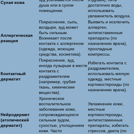
Сухая кожа
душа или в сухом
достаточно воды,
помещении.
использовать
увлажнитель воздуха.
Покраснение, сыпь,
Выявить и исключить
волдыри, зуд может
аллерген,
быть сильным.
антигистаминные
Аллергическая
Возникает после
препараты (по
реакция
контакта с аллергеном
назначению врача),
(одежда, моющие
прохладные
средства, косметика).
компрессы.
Покраснение, зуд,
Избегать контакта с
иногда пузырьки в месте
раздражителем,
контакта с
Контактный
использовать мягкую
раздражителем
дерматит
одежду, местные
(например, грубая
кортикостероиды (по
ткань, химические
назначению врача).
вещества).
Хроническое
воспалительное
Увлажнение кожи,
заболевание кожи,
местные
Нейродермит
сопровождающееся
кортикостероиды,
(атопический
сильным зудом,
антигистаминные
дерматит)
сухостью, утолщением
препараты, избегать
кожи. Часто
стрессов, диета (по