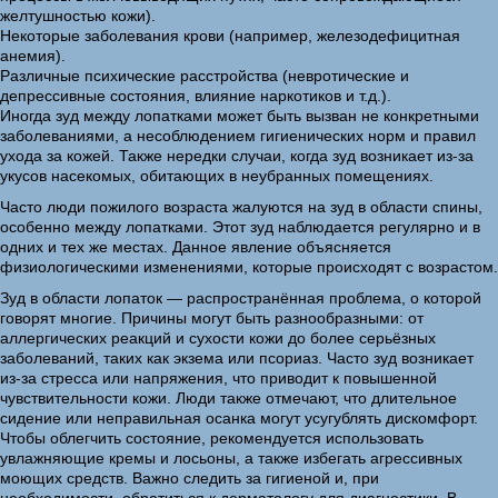
желтушностью кожи).
Некоторые заболевания крови (например, железодефицитная
анемия).
Различные психические расстройства (невротические и
депрессивные состояния, влияние наркотиков и т.д.).
Иногда зуд между лопатками может быть вызван не конкретными
заболеваниями, а несоблюдением гигиенических норм и правил
ухода за кожей. Также нередки случаи, когда зуд возникает из-за
укусов насекомых, обитающих в неубранных помещениях.
Часто люди пожилого возраста жалуются на зуд в области спины,
особенно между лопатками. Этот зуд наблюдается регулярно и в
одних и тех же местах. Данное явление объясняется
физиологическими изменениями, которые происходят с возрастом.
Зуд в области лопаток — распространённая проблема, о которой
говорят многие. Причины могут быть разнообразными: от
аллергических реакций и сухости кожи до более серьёзных
заболеваний, таких как экзема или псориаз. Часто зуд возникает
из-за стресса или напряжения, что приводит к повышенной
чувствительности кожи. Люди также отмечают, что длительное
сидение или неправильная осанка могут усугублять дискомфорт.
Чтобы облегчить состояние, рекомендуется использовать
увлажняющие кремы и лосьоны, а также избегать агрессивных
моющих средств. Важно следить за гигиеной и, при