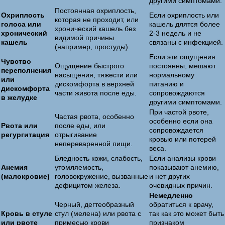
другими симптомами.
Постоянная охриплость,
Охриплость
Если охриплость или
которая не проходит, или
голоса или
кашель длятся более
хронический кашель без
хронический
2-3 недель и не
видимой причины
кашель
связаны с инфекцией.
(например, простуды).
Если эти ощущения
Чувство
Ощущение быстрого
постоянны, мешают
переполнения
насыщения, тяжести или
нормальному
или
дискомфорта в верхней
питанию и
дискомфорта
части живота после еды.
сопровождаются
в желудке
другими симптомами.
При частой рвоте,
Частая рвота, особенно
особенно если она
Рвота или
после еды, или
сопровождается
регургитация
отрыгивание
кровью или потерей
непереваренной пищи.
веса.
Бледность кожи, слабость,
Если анализы крови
Анемия
утомляемость,
показывают анемию,
(малокровие)
головокружение, вызванные
и нет других
дефицитом железа.
очевидных причин.
Немедленно
Черный, дегтеобразный
обратиться к врачу,
Кровь в стуле
стул (мелена) или рвота с
так как это может быть
или рвоте
примесью крови
признаком