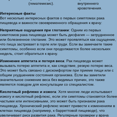
(гематемезис).
внутреннего
кровотечения.
Интересные факты
Вот несколько интересных фактов о первых симптомах рака
пищевода и важности своевременного обращения к врачу:
Неприятные ощущения при глотании
: Одним из первых
симптомов рака пищевода может быть дисфагия — затрудненное
или болезненное глотание. Это может проявляться как ощущение,
что пища застревает в горле или груди. Если вы замечаете такие
симптомы, особенно если они продолжаются более нескольких
недель, стоит обратиться к врачу.
Изменение аппетита и потеря веса
: Рак пищевода может
вызывать потерю аппетита и, как следствие, резкую потерю веса.
Это может быть связано с дискомфортом при приеме пищи или с
общим ухудшением состояния организма. Если вы заметили
значительное снижение веса без видимых причин, это также
является поводом для консультации со специалистом.
Кислотный рефлюкс и изжога
: Хотя многие люди испытывают
изжогу и кислотный рефлюкс, если эти симптомы становятся более
частыми или интенсивными, это может быть признаком рака
пищевода. Хронический рефлюкс может привести к изменениям в
клетках пищевода (например, к барреттовой пищеводе), что
увеличивает риск развития рака. Регулярные проверки у врача