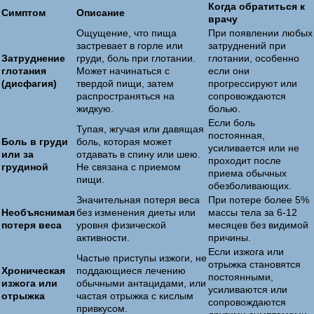
Когда обратиться к
Симптом
Описание
врачу
Ощущение, что пища
При появлении любых
застревает в горле или
затруднений при
Затруднение
груди, боль при глотании.
глотании, особенно
глотания
Может начинаться с
если они
(дисфагия)
твердой пищи, затем
прогрессируют или
распространяться на
сопровождаются
жидкую.
болью.
Если боль
Тупая, жгучая или давящая
постоянная,
Боль в груди
боль, которая может
усиливается или не
или за
отдавать в спину или шею.
проходит после
грудиной
Не связана с приемом
приема обычных
пищи.
обезболивающих.
Значительная потеря веса
При потере более 5%
Необъяснимая
без изменения диеты или
массы тела за 6-12
потеря веса
уровня физической
месяцев без видимой
активности.
причины.
Если изжога или
Частые приступы изжоги, не
отрыжка становятся
Хроническая
поддающиеся лечению
постоянными,
изжога или
обычными антацидами, или
усиливаются или
отрыжка
частая отрыжка с кислым
сопровождаются
привкусом.