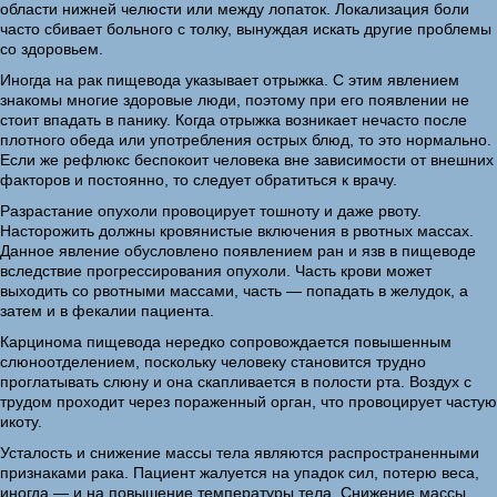
области нижней челюсти или между лопаток. Локализация боли
часто сбивает больного с толку, вынуждая искать другие проблемы
со здоровьем.
Иногда на рак пищевода указывает отрыжка. С этим явлением
знакомы многие здоровые люди, поэтому при его появлении не
стоит впадать в панику. Когда отрыжка возникает нечасто после
плотного обеда или употребления острых блюд, то это нормально.
Если же рефлюкс беспокоит человека вне зависимости от внешних
факторов и постоянно, то следует обратиться к врачу.
Разрастание опухоли провоцирует тошноту и даже рвоту.
Насторожить должны кровянистые включения в рвотных массах.
Данное явление обусловлено появлением ран и язв в пищеводе
вследствие прогрессирования опухоли. Часть крови может
выходить со рвотными массами, часть — попадать в желудок, а
затем и в фекалии пациента.
Карцинома пищевода нередко сопровождается повышенным
слюноотделением, поскольку человеку становится трудно
проглатывать слюну и она скапливается в полости рта. Воздух с
трудом проходит через пораженный орган, что провоцирует частую
икоту.
Усталость и снижение массы тела являются распространенными
признаками рака. Пациент жалуется на упадок сил, потерю веса,
иногда — и на повышение температуры тела. Снижение массы