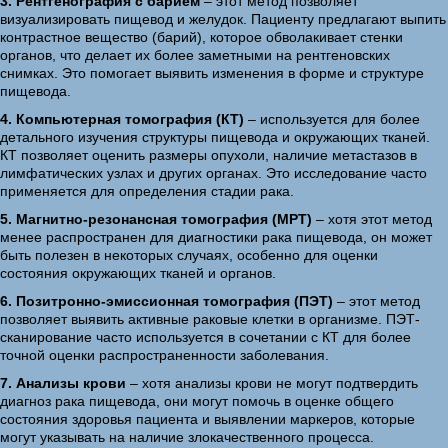
3. Рентгенография с барием
– этот метод позволяет
визуализировать пищевод и желудок. Пациенту предлагают выпить
контрастное вещество (барий), которое обволакивает стенки
органов, что делает их более заметными на рентгеновских
снимках. Это помогает выявить изменения в форме и структуре
пищевода.
4. Компьютерная томография (КТ)
– используется для более
детального изучения структуры пищевода и окружающих тканей.
КТ позволяет оценить размеры опухоли, наличие метастазов в
лимфатических узлах и других органах. Это исследование часто
применяется для определения стадии рака.
5. Магнитно-резонансная томография (МРТ)
– хотя этот метод
менее распространен для диагностики рака пищевода, он может
быть полезен в некоторых случаях, особенно для оценки
состояния окружающих тканей и органов.
6. Позитронно-эмиссионная томография (ПЭТ)
– этот метод
позволяет выявить активные раковые клетки в организме. ПЭТ-
сканирование часто используется в сочетании с КТ для более
точной оценки распространенности заболевания.
7. Анализы крови
– хотя анализы крови не могут подтвердить
диагноз рака пищевода, они могут помочь в оценке общего
состояния здоровья пациента и выявлении маркеров, которые
могут указывать на наличие злокачественного процесса.