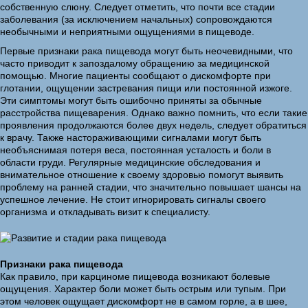
собственную слюну. Следует отметить, что почти все стадии
заболевания (за исключением начальных) сопровождаются
необычными и неприятными ощущениями в пищеводе.
Первые признаки рака пищевода могут быть неочевидными, что
часто приводит к запоздалому обращению за медицинской
помощью. Многие пациенты сообщают о дискомфорте при
глотании, ощущении застревания пищи или постоянной изжоге.
Эти симптомы могут быть ошибочно приняты за обычные
расстройства пищеварения. Однако важно помнить, что если такие
проявления продолжаются более двух недель, следует обратиться
к врачу. Также настораживающими сигналами могут быть
необъяснимая потеря веса, постоянная усталость и боли в
области груди. Регулярные медицинские обследования и
внимательное отношение к своему здоровью помогут выявить
проблему на ранней стадии, что значительно повышает шансы на
успешное лечение. Не стоит игнорировать сигналы своего
организма и откладывать визит к специалисту.
Признаки рака пищевода
Как правило, при карциноме пищевода возникают болевые
ощущения. Характер боли может быть острым или тупым. При
этом человек ощущает дискомфорт не в самом горле, а в шее,