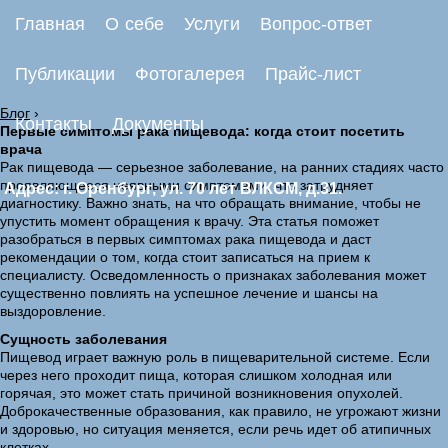
Главная
О себе
Услуги
Вопрос-ответ
Публикации
Фотогалерея
Прайс-лист
Блог
›
Контакты
Документы
Первые симптомы рака пищевода: когда стоит посетить
врача
Рак пищевода — серьезное заболевание, на ранних стадиях часто
проявляющееся неявными симптомами, что затрудняет
Адрес: г. Оренбург, ул. 70 лет ВЛКСМ, д.31.
диагностику. Важно знать, на что обращать внимание, чтобы не
упустить момент обращения к врачу. Эта статья поможет
разобраться в первых симптомах рака пищевода и даст
рекомендации о том, когда стоит записаться на прием к
специалисту. Осведомленность о признаках заболевания может
существенно повлиять на успешное лечение и шансы на
выздоровление.
Сущность заболевания
Пищевод играет важную роль в пищеварительной системе. Если
через него проходит пища, которая слишком холодная или
горячая, это может стать причиной возникновения опухолей.
Доброкачественные образования, как правило, не угрожают жизни
и здоровью, но ситуация меняется, если речь идет об атипичных
клетках.