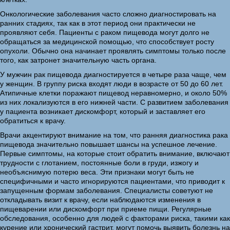
Онкологические заболевания часто сложно диагностировать на
ранних стадиях, так как в этот период они практически не
проявляют себя. Пациенты с раком пищевода могут долго не
обращаться за медицинской помощью, что способствует росту
опухоли. Обычно она начинает проявлять симптомы только после
того, как затронет значительную часть органа.
У мужчин рак пищевода диагностируется в четыре раза чаще, чем
у женщин. В группу риска входят люди в возрасте от 50 до 60 лет.
Атипичные клетки поражают пищевод неравномерно, и около 50%
из них локализуются в его нижней части. С развитием заболевания
у пациента возникает дискомфорт, который и заставляет его
обратиться к врачу.
Врачи акцентируют внимание на том, что ранняя диагностика рака
пищевода значительно повышает шансы на успешное лечение.
Первые симптомы, на которые стоит обратить внимание, включают
трудности с глотанием, постоянные боли в груди, изжогу и
необъяснимую потерю веса. Эти признаки могут быть не
специфичными и часто игнорируются пациентами, что приводит к
запущенным формам заболевания. Специалисты советуют не
откладывать визит к врачу, если наблюдаются изменения в
пищеварении или дискомфорт при приеме пищи. Регулярные
обследования, особенно для людей с факторами риска, такими как
курение или хронический гастрит, могут помочь выявить болезнь на