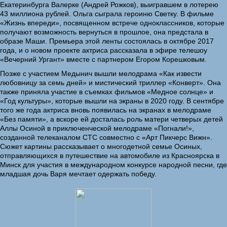
Екатеринбурга Валерке (Андрей Рожков), выигравшем в лотерею
43 миллиона рублей. Ольга сыграла героиню Светку. В фильме
«Жизнь впереди», посвященном встрече одноклассников, которые
получают возможность вернуться в прошлое, она предстала в
образе Маши. Премьера этой ленты состоялась в октябре 2017
года, и о новом проекте актриса рассказала в эфире телешоу
«Вечерний Ургант» вместе с партнером Егором Корешковым.
Позже с участием Медынич вышли мелодрама «Как извести
любовницу за семь дней» и мистический триллер «Конверт». Она
также приняла участие в съемках фильмов «Медное солнце» и
«Год культуры», которые вышли на экраны в 2020 году. В сентябре
того же года актриса вновь появилась на экранах в мелодраме
«Без памяти», а вскоре ей досталась роль матери четверых детей
Аллы Осиной в приключенческой мелодраме «Погнали!»,
созданной телеканалом СТС совместно с «Арт Пикчерс Вижн».
Сюжет картины рассказывает о многодетной семье Осиных,
отправляющихся в путешествие на автомобиле из Красноярска в
Минск для участия в международном конкурсе народной песни, где
младшая дочь Варя мечтает одержать победу.