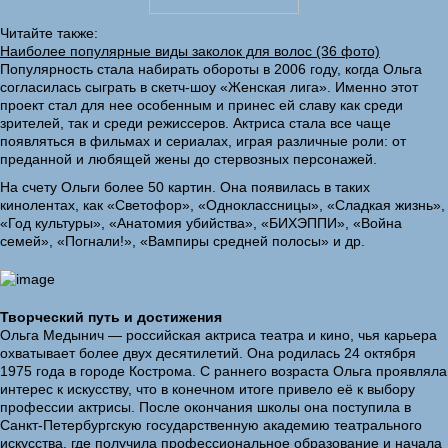
Читайте также:
Наиболее популярные виды заколок для волос (36 фото)
Популярность стала набирать обороты в 2006 году, когда Ольга
согласилась сыграть в скетч-шоу «Женская лига». Именно этот
проект стал для нее особенным и принес ей славу как среди
зрителей, так и среди режиссеров. Актриса стала все чаще
появляться в фильмах и сериалах, играя различные роли: от
преданной и любящей жены до стервозных персонажей.
На счету Ольги более 50 картин. Она появилась в таких
кинолентах, как «Светофор», «Одноклассницы», «Сладкая жизнь»,
«Год культуры», «Анатомия убийства», «БИХЭППИ», «Война
семей», «Погнали!», «Вампиры средней полосы» и др.
Творческий путь и достижения
Ольга Медынич — российская актриса театра и кино, чья карьера
охватывает более двух десятилетий. Она родилась 24 октября
1975 года в городе Кострома. С раннего возраста Ольга проявляла
интерес к искусству, что в конечном итоге привело её к выбору
профессии актрисы. После окончания школы она поступила в
Санкт-Петербургскую государственную академию театрального
искусства, где получила профессиональное образование и начала