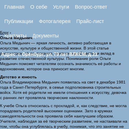
Главная
О себе
Услуги
Вопрос-ответ
Публикации
Фотогалерея
Прайс-лист
Блог
›
Контакты
Документы
Ольга Медынич
Ольга Медынич — яркая личность, активно работающая в
искусстве, культуре и общественной жизни. В этой статье
рассмотрим её достижения, влияние на общество и вклад в
Адрес: г. Оренбург, ул. 70 лет ВЛКСМ, д.31.
развитие отечественной культуры. Понимание роли Ольги
Медынич поможет читателям осознать значимость её работы и
вдохновение, которое она приносит многим.
Детство и юность
Ольга Владимировна Медынич появилась на свет в декабре 1981
года в Санкт-Петербурге, в семье подполковника строительных
войск. Хотя её родители не имели отношения к искусству, девочка
с ранних лет проявляла творческие наклонности.
К учебе Ольга относилась с прохладой, и, как следствие, не могла
порадовать родителей высокими оценками. Зато в кружках
самодеятельности она проявила себя наилучшим образом.
Учителя, наблюдая за её творческим развитием, не настаивали на
том, чтобы она углублялась в учебу, понимая, что это занятие не