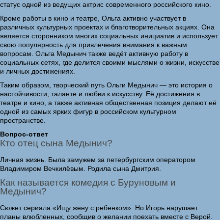
статус одной из ведущих актрис современного российского кино.
Кроме работы в кино и театре, Ольга активно участвует в
различных культурных проектах и благотворительных акциях. Она
является сторонником многих социальных инициатив и использует
свою популярность для привлечения внимания к важным
вопросам. Ольга Медынич также ведёт активную работу в
социальных сетях, где делится своими мыслями о жизни, искусстве
и личных достижениях.
Таким образом, творческий путь Ольги Медынич — это история о
настойчивости, таланте и любви к искусству. Её достижения в
театре и кино, а также активная общественная позиция делают её
одной из самых ярких фигур в российском культурном
пространстве.
Вопрос-ответ
Кто отец сына Медынич?
Личная жизнь. Была замужем за петербургским оператором
Владимиром Вечкилёвым. Родила сына Дмитрия.
Как называется комедия с Буруновым и
Медынич?
Сюжет сериала «Ищу жену с ребенком». Но Игорь нарушает
планы влюбленных, сообщив о желании поехать вместе с Верой.