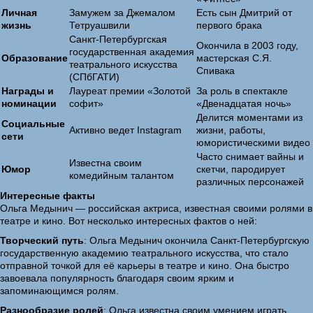
Личная
Замужем за Джемалом
Есть сын Дмитрий от
жизнь
Тетруашвили
первого брака
Санкт-Петербургская
Окончила в 2003 году,
государственная академия
Образование
мастерская С.Я.
театрального искусства
Спивака
(СПбГАТИ)
Награды и
Лауреат премии «Золотой
За роль в спектакле
номинации
софит»
«Двенадцатая ночь»
Делится моментами из
Социальные
Активно ведет Instagram
жизни, работы,
сети
юмористическими видео
Часто снимает вайны и
Известна своим
Юмор
скетчи, пародирует
комедийным талантом
различных персонажей
Интересные факты
Ольга Медынич — российская актриса, известная своими ролями в
театре и кино. Вот несколько интересных фактов о ней:
Творческий путь
: Ольга Медынич окончила Санкт-Петербургскую
государственную академию театрального искусства, что стало
отправной точкой для её карьеры в театре и кино. Она быстро
завоевала популярность благодаря своим ярким и
запоминающимся ролям.
Разнообразие ролей
: Ольга известна своим умением играть