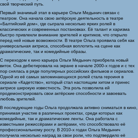
свой творческий путь.
Первый значимый этап в карьере Ольги Медынич связан с
театром. Она начала свою актёрскую деятельность в театре
«Балтийский дом», где сыграла несколько ярких ролей в
классических и современных постановках. Её талант и харизма
быстро привлекли внимание зрителей и критиков, что открыло
перед ней новые возможности. В театре Ольга проявила себя как
универсальная актриса, способная воплотить на сцене как
драматические, так и комедийные образы.
С переходом к кино карьера Ольги Медынич приобрела новый
виток. Она дебютировала на экране в начале 2000-х годов и с тех
пор снялась в ряде популярных российских фильмов и сериалов.
Одной из её самых запоминающихся ролей стала героиня в
сериале «Кадетство», который стал настоящим хитом и принес
актрисе широкую известность. Эта роль позволила ей
продемонстрировать свои актёрские способности и завоевать
любовь зрителей.
В последующие годы Ольга продолжала активно сниматься в кино,
принимая участие в различных проектах, среди которых как
комедийные, так и драматические ленты. Она работала с
известными режиссёрами и актёрами, что способствовало её
профессиональному росту. В 2010-х годах Ольга Медынич
получила несколько наград за свои роли, что подтвердило её