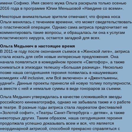
имени Софико. Имя своего мужа Ольга раскрыла только осенью
2016 года в программе Юлии Меньшовой «Наедине со всеми».
Некоторые внимательные зрители отмечают, что форма носа
Ольги менялась с течением времени, что может свидетельствовать
о пластической операции. Однако сама актриса предпочитает не
комментировать такие вопросы, и обращалась ли она к услугам
пластического хирурга, остается загадкой для всех.
Ольга Медынич в настоящее время
В 2011-м году после окончания съемок в «Женской лиге», актриса
стала искать для себя новые интересные предложения. Она
начала появляться в комедийном проекте «Светофор», а также
сниматься в эпизодах телешоу «Большая разница». Несколько
позже наша сегодняшняя героиня появилась в нашумевших
комедиях «All inclusive, или Всё включено» и «Джентльмены,
удачи!». Данные проекты принесли ей новую толику популярности,
а вместе с ней и немалые суммы в виде гонораров за съемки.
Ольга Медынич утверждалась в качестве сложившейся звезды
российского кинематографа, однако не забывала также и о работе
в театре. В разные годы актриса стала лауреатом фестивалей
«Золотой софит», «Театры Санкт-Петербурга – детям», а также
некоторых других. Таким образом, наша сегодняшняя героиня
продолжала успешно доказывать всем и вся, что является
неординарной актрисой, способной прекрасно справляться с