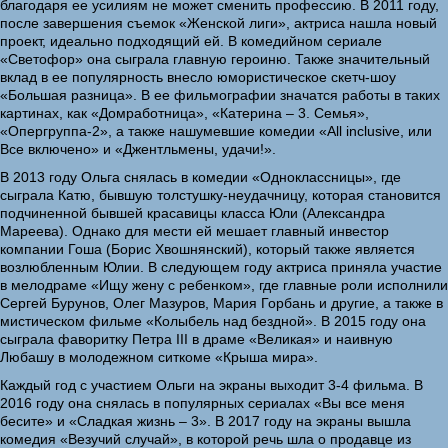
благодаря ее усилиям не может сменить профессию. В 2011 году,
после завершения съемок «Женской лиги», актриса нашла новый
проект, идеально подходящий ей. В комедийном сериале
«Светофор» она сыграла главную героиню. Также значительный
вклад в ее популярность внесло юмористическое скетч-шоу
«Большая разница». В ее фильмографии значатся работы в таких
картинах, как «Домработница», «Катерина – 3. Семья»,
«Опергруппа-2», а также нашумевшие комедии «All inclusive, или
Все включено» и «Джентльмены, удачи!».
В 2013 году Ольга снялась в комедии «Одноклассницы», где
сыграла Катю, бывшую толстушку-неудачницу, которая становится
подчиненной бывшей красавицы класса Юли (Александра
Мареева). Однако для мести ей мешает главный инвестор
компании Гоша (Борис Хвошнянский), который также является
возлюбленным Юлии. В следующем году актриса приняла участие
в мелодраме «Ищу жену с ребенком», где главные роли исполнили
Сергей Бурунов, Олег Мазуров, Мария Горбань и другие, а также в
мистическом фильме «Колыбель над бездной». В 2015 году она
сыграла фаворитку Петра III в драме «Великая» и наивную
Любашу в молодежном ситкоме «Крыша мира».
Каждый год с участием Ольги на экраны выходит 3-4 фильма. В
2016 году она снялась в популярных сериалах «Вы все меня
бесите» и «Сладкая жизнь – 3». В 2017 году на экраны вышла
комедия «Везучий случай», в которой речь шла о продавце из