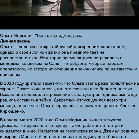
Ольга Медынич -''Вешалка,пиджак, роза''.
Личная жизнь
Ольга — человек с открытой душой и искренним характером,
однако о своей личной жизни она предпочитает не
распространяться. Некоторое время актриса встречалась с
молодым человеком из Санкт-Петербурга, который работал
оператором, но вскоре их отношения закончились по неизвестным
причинам.
В 2013 году зрители заметили, что Ольга стала реже появляться на
экране. Позже выяснилось, что это связано с ее беременностью.
Вскоре она сообщила о рождении сына Дмитрия, однако имя отца
решила оставить в тайне. Декретный отпуск длился всего три
месяца, после чего Ольга вернулась к съемкам в проекте Алексея
Кирющенко.
В начале марта 2020 года Ольга Медынич вышла замуж за
Джемала Тетруашвили. Ее супруг также работает в театре и
снимается в кино. Несмотря на грузинские корни, Джемал родился
и вырос в Минске. У него есть дочь от предыдущего брака по