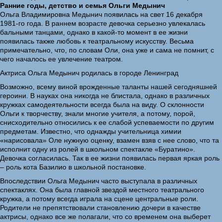
Ранние годы, детство и семья Ольги Медынич
Ольга Владимировна Медынич появилась на свет 16 декабря
1981-го года. В раннем возрасте девочка серьезно увлекалась
бальными танцами, однако в какой-то момент в ее жизни
появилась также любовь к театральному искусству. Весьма
примечательно, что, по словам Оли, она уже и сама не помнит, с
чего началось ее увлечение театром.
Актриса Ольга Медынич родилась в городе Ленинград
Возможно, всему виной врожденные таланты нашей сегодняшней
героини. В науках она никогда не блистала, однако в различных
кружках самодеятельности всегда была на виду. О склонности
Ольги к творчеству, знали многие учителя, а потому, порой,
снисходительно относились к ее слабой успеваемости по другим
предметам. Известно, что однажды учительница химии
«нарисовала» Оле нужную оценку, взамен взяв с нее слово, что та
исполнит одну из ролей в школьном спектакле «Буратино».
Девочка согласилась. Так в ее жизни появилась первая яркая роль
– роль кота Базилио в школьной постановке.
Впоследствии Ольга Медынич часто выступала в различных
спектаклях. Она была главной звездой местного театрального
кружка, а потому всегда играла на сцене центральные роли.
Родители не препятствовали становлению дочери в качестве
актрисы, однако все же полагали, что со временем она выберет