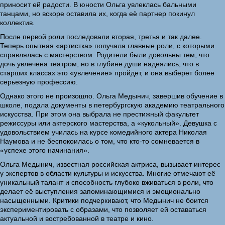
приносит ей радости. В юности Ольга увлеклась бальными
танцами, но вскоре оставила их, когда её партнер покинул
коллектив.
После первой роли последовали вторая, третья и так далее.
Теперь опытная «артистка» получала главные роли, с которыми
справлялась с мастерством. Родители были довольны тем, что
дочь увлечена театром, но в глубине души надеялись, что в
старших классах это «увлечение» пройдет, и она выберет более
серьезную профессию.
Однако этого не произошло. Ольга Медынич, завершив обучение в
школе, подала документы в петербургскую академию театрального
искусства. При этом она выбрала не престижный факультет
режиссуры или актерского мастерства, а «кукольный». Девушка с
удовольствием училась на курсе комедийного актера Николая
Наумова и не беспокоилась о том, что кто-то сомневается в
«успехе этого начинания».
Ольга Медынич, известная российская актриса, вызывает интерес
у экспертов в области культуры и искусства. Многие отмечают её
уникальный талант и способность глубоко вживаться в роли, что
делает её выступления запоминающимися и эмоционально
насыщенными. Критики подчеркивают, что Медынич не боится
экспериментировать с образами, что позволяет ей оставаться
актуальной и востребованной в театре и кино.