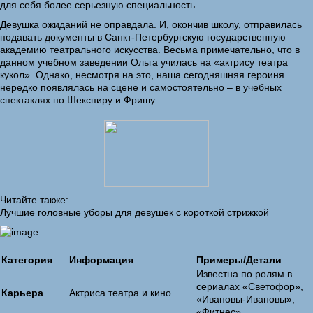
для себя более серьезную специальность.
Девушка ожиданий не оправдала. И, окончив школу, отправилась
подавать документы в Санкт-Петербургскую государственную
академию театрального искусства. Весьма примечательно, что в
данном учебном заведении Ольга училась на «актрису театра
кукол». Однако, несмотря на это, наша сегодняшняя героиня
нередко появлялась на сцене и самостоятельно – в учебных
спектаклях по Шекспиру и Фришу.
Читайте также:
Лучшие головные уборы для девушек с короткой стрижкой
Категория
Информация
Примеры/Детали
Известна по ролям в
сериалах «Светофор»,
Карьера
Актриса театра и кино
«Ивановы-Ивановы»,
«Фитнес»