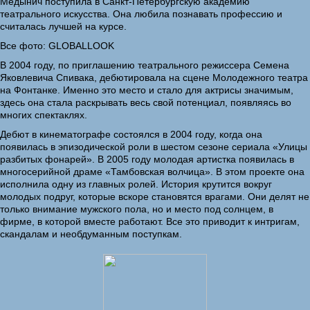
Медынич поступила в Санкт-Петербургскую академию
театрального искусства. Она любила познавать профессию и
считалась лучшей на курсе.
Все фото: GLOBALLOOK
В 2004 году, по приглашению театрального режиссера Семена
Яковлевича Спивака, дебютировала на сцене Молодежного театра
на Фонтанке. Именно это место и стало для актрисы значимым,
здесь она стала раскрывать весь свой потенциал, появляясь во
многих спектаклях.
Дебют в кинематографе состоялся в 2004 году, когда она
появилась в эпизодической роли в шестом сезоне сериала «Улицы
разбитых фонарей». В 2005 году молодая артистка появилась в
многосерийной драме «Тамбовская волчица». В этом проекте она
исполнила одну из главных ролей. История крутится вокруг
молодых подруг, которые вскоре становятся врагами. Они делят не
только внимание мужского пола, но и место под солнцем, в
фирме, в которой вместе работают. Все это приводит к интригам,
скандалам и необдуманным поступкам.