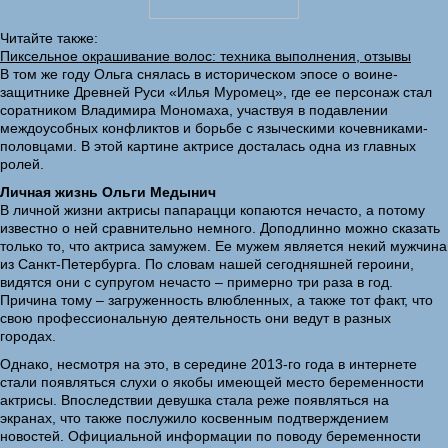
Читайте также:
Пиксельное окрашивание волос: техника выполнения, отзывы
В том же году Ольга снялась в историческом эпосе о воине-
защитнике Древней Руси «Илья Муромец», где ее персонаж стал
соратником Владимира Мономаха, участвуя в подавлении
междоусобных конфликтов и борьбе с языческими кочевниками-
половцами. В этой картине актрисе досталась одна из главных
ролей.
Личная жизнь Ольги Медынич
В личной жизни актрисы папарацци копаются нечасто, а потому
известно о ней сравнительно немного. Доподлинно можно сказать
только то, что актриса замужем. Ее мужем является некий мужчина
из Санкт-Петербурга. По словам нашей сегодняшней героини,
видятся они с супругом нечасто – примерно три раза в год.
Причина тому – загруженность влюбленных, а также тот факт, что
свою профессиональную деятельность они ведут в разных
городах.
Однако, несмотря на это, в середине 2013-го года в интернете
стали появляться слухи о якобы имеющей место беременности
актрисы. Впоследствии девушка стала реже появляться на
экранах, что также послужило косвенным подтверждением
новостей. Официальной информации по поводу беременности