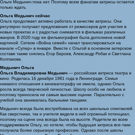
Ольги Медынич пока нет. Поэтому всем фанатам актрисы остается
только ждать.
Ольга Медынич сейчас
Ольга продолжает активно работать в качестве актрисы. Она
регулярно получает предложения от режиссеров для участия в
новых проектах и с радостью снимается в фильмах различных
жанров. В 2020 году ее фильмография была дополнена новой
картиной. Ситком «Война семей» начал транслироваться на
канале «Супер» в январе. Вместе с Ольгой в основном актерском
составе также снялись Егор Бероев, Александр Робак и Светлана
Колпакова.
Медынич Ольга
О́льга Владимировна Медынич
— российская актриса театра и
кино. Родилась 16 декабря 1981 года в Ленинграде. Семья
никакого отношения к кинематографу не имела, однако Ольга
росла всегда творческой личностью. Школу особо не любила и
поэтому приносила не самые высокие оценки. Параллельно с
учебой она занималась бальными танцами.
Медынич всегда была востребована на всех школьных спектаклей.
Как сверстники, так и учителя видели в ней огромный потенциал,
поэтому на сцене она всегда была на высоте. Родители во всем
поддерживали Ольгу, но хотели, чтобы будущая актриса все-таки
получила более серьезную профессию. Однако после школы