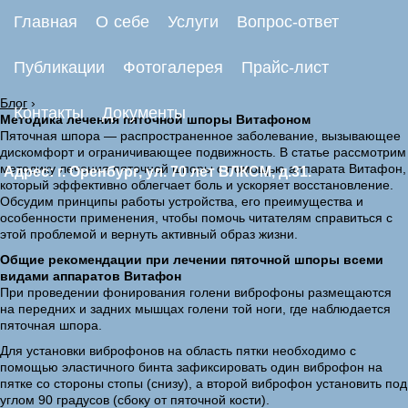
Главная
О себе
Услуги
Вопрос-ответ
Публикации
Фотогалерея
Прайс-лист
Блог
›
Контакты
Документы
Методика лечения пяточной шпоры Витафоном
Пяточная шпора — распространенное заболевание, вызывающее
дискомфорт и ограничивающее подвижность. В статье рассмотрим
методику лечения пяточной шпоры с помощью аппарата Витафон,
Адрес: г. Оренбург, ул. 70 лет ВЛКСМ, д.31.
который эффективно облегчает боль и ускоряет восстановление.
Обсудим принципы работы устройства, его преимущества и
особенности применения, чтобы помочь читателям справиться с
этой проблемой и вернуть активный образ жизни.
Общие рекомендации при лечении пяточной шпоры всеми
видами аппаратов Витафон
При проведении фонирования голени виброфоны размещаются
на передних и задних мышцах голени той ноги, где наблюдается
пяточная шпора.
Для установки виброфонов на область пятки необходимо с
помощью эластичного бинта зафиксировать один виброфон на
пятке со стороны стопы (снизу), а второй виброфон установить под
углом 90 градусов (сбоку от пяточной кости).