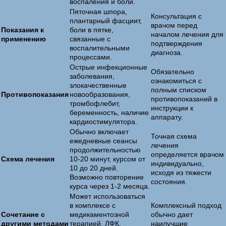
воспаления и боли.
Пяточная шпора,
Консультация с
плантарный фасциит,
врачом перед
Показания к
боли в пятке,
началом лечения для
применению
связанные с
подтверждения
воспалительными
диагноза.
процессами.
Острые инфекционные
Обязательно
заболевания,
ознакомиться с
злокачественные
полным списком
Противопоказания
новообразования,
противопоказаний в
тромбофлебит,
инструкции к
беременность, наличие
аппарату.
кардиостимулятора.
Обычно включает
Точная схема
ежедневные сеансы
лечения
продолжительностью
определяется врачом
Схема лечения
10-20 минут, курсом от
индивидуально,
10 до 20 дней.
исходя из тяжести
Возможно повторение
состояния.
курса через 1-2 месяца.
Может использоваться
в комплексе с
Комплексный подход
Сочетание с
медикаментозной
обычно дает
другими методами
терапией, ЛФК,
наилучшие