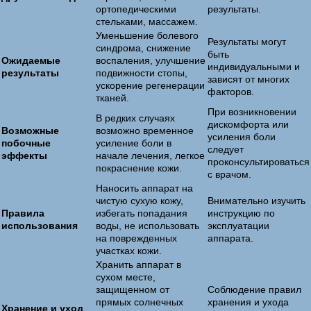
ортопедическими
результаты.
стельками, массажем.
Уменьшение болевого
Результаты могут
синдрома, снижение
быть
Ожидаемые
воспаления, улучшение
индивидуальными и
результаты
подвижности стопы,
зависят от многих
ускорение регенерации
факторов.
тканей.
При возникновении
В редких случаях
дискомфорта или
Возможные
возможно временное
усиления боли
побочные
усиление боли в
следует
эффекты
начале лечения, легкое
проконсультироваться
покраснение кожи.
с врачом.
Наносить аппарат на
чистую сухую кожу,
Внимательно изучить
Правила
избегать попадания
инструкцию по
использования
воды, не использовать
эксплуатации
на поврежденных
аппарата.
участках кожи.
Хранить аппарат в
сухом месте,
защищенном от
Соблюдение правил
прямых солнечных
хранения и ухода
Хранение и уход