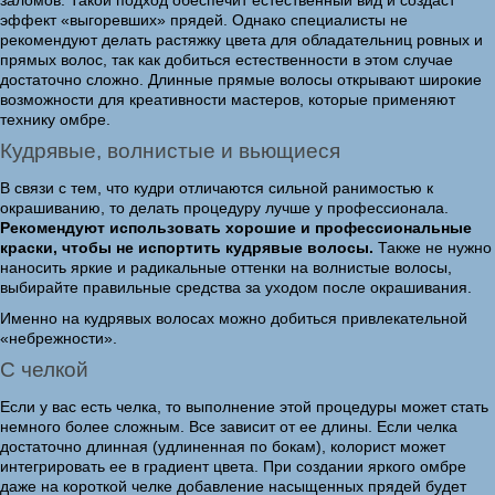
заломов. Такой подход обеспечит естественный вид и создаст
эффект «выгоревших» прядей. Однако специалисты не
рекомендуют делать растяжку цвета для обладательниц ровных и
прямых волос, так как добиться естественности в этом случае
достаточно сложно. Длинные прямые волосы открывают широкие
возможности для креативности мастеров, которые применяют
технику омбре.
Кудрявые, волнистые и вьющиеся
В связи с тем, что кудри отличаются сильной ранимостью к
окрашиванию, то делать процедуру лучше у профессионала.
Рекомендуют использовать хорошие и профессиональные
краски, чтобы не испортить кудрявые волосы.
Также не нужно
наносить яркие и радикальные оттенки на волнистые волосы,
выбирайте правильные средства за уходом после окрашивания.
Именно на кудрявых волосах можно добиться привлекательной
«небрежности».
С челкой
Если у вас есть челка, то выполнение этой процедуры может стать
немного более сложным. Все зависит от ее длины. Если челка
достаточно длинная (удлиненная по бокам), колорист может
интегрировать ее в градиент цвета. При создании яркого омбре
даже на короткой челке добавление насыщенных прядей будет