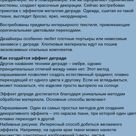
костюмы, создают красочные декорации. Сейчас востребован
трикотаж с эффектом металлик деграде. Одежда, сшитая из такой
ткани, выглядит броско, ярко, неординарно.
Востребованы предметы интерьерного текстиля, привлекающие
оригинальными цветовыми переходами.
Дизайнеры особенно любят плотные портьеры или невесомые
занавеси с деграде. Хлопковые материалы идут на пошив
эксклюзивных спальных комплектов.
Как создаётся эффект деграде
Другое название техники деграде – омбре, однако
принципиальных отличий между ними нет. Этот метод
окрашивания позволяет создать естественный градиент, плавно
переходящий от одного цвета к другому. Если не вглядываться,
может показаться, что изделие просто выгорело на солнце.
Эффект деграде достигается благодаря уникальным методам
обработки материала. Основные способы включают:
Окрашивание. Один из самых простых методов для создания
декоративного эффекта – это окраска ткани, при которой один цвет
плавно переходит в другой.
Набивные рисунки. Интересный способ добиться желаемого
эффекта. Например, на одном крае ткани можно нанести
множество однотипных изображений (цветы, листья,