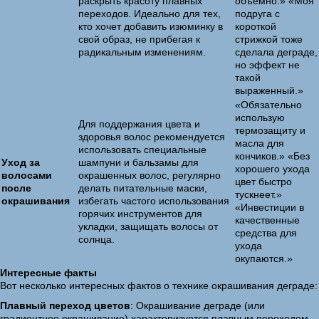
раскрыть красоту плавных
объемно.» «Моя
переходов. Идеально для тех,
подруга с
кто хочет добавить изюминку в
короткой
свой образ, не прибегая к
стрижкой тоже
радикальным изменениям.
сделала деграде,
но эффект не
такой
выраженный.»
«Обязательно
использую
Для поддержания цвета и
термозащиту и
здоровья волос рекомендуется
масла для
использовать специальные
кончиков.» «Без
Уход за
шампуни и бальзамы для
хорошего ухода
волосами
окрашенных волос, регулярно
цвет быстро
после
делать питательные маски,
тускнеет.»
окрашивания
избегать частого использования
«Инвестиции в
горячих инструментов для
качественные
укладки, защищать волосы от
средства для
солнца.
ухода
окупаются.»
Интересные факты
Вот несколько интересных фактов о технике окрашивания деграде:
Плавный переход цветов
: Окрашивание деграде (или
градиентное окрашивание) характеризуется плавным переходом