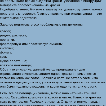
не превышайте время выдержки краски, указанное в инструкции;
выбирайте профессиональные краски.
Подобрав оттенки, близкие к вашему натуральному цвету, можно
приступать к процессу. Главное правило при окрашивании — это
тщательная подготовка.
Заранее подготовьте все необходимые инструменты:
краску;
редкую расческу;
перчатки;
фарфоровую или пластиковую емкость;
кисточки;
фольгу;
крем;
сухое полотенце;
влажное полотенце;
Обратите внимание: данный метод предназначен для
окрашивания с использованием одной краски и применяется
только на кончиках волос. Верхнюю часть не затрагиваем. Эта
техника подходит для тех, у кого натуральный цвет волос или если
они были недавно окрашены, и корни еще не успели отрасти.
Если все рекомендации учтены, можно начинать менять цвет
волос. Смешайте компоненты краски в миске. Нанесите крем на
кожу вокруг волос. Расчешите локоны. Отделите тонкую прядь и
подложите под нее заранее нарезанную фольгу. Определив длину