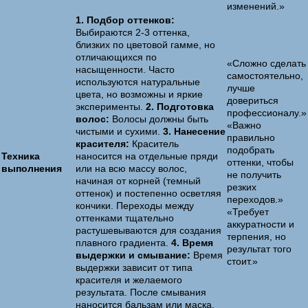
изменений.»
1. Подбор оттенков:
Выбираются 2-3 оттенка,
близких по цветовой гамме, но
отличающихся по
«Сложно сделать
насыщенности. Часто
самостоятельно,
используются натуральные
лучше
цвета, но возможны и яркие
довериться
эксперименты.
2. Подготовка
профессионалу.»
волос:
Волосы должны быть
«Важно
чистыми и сухими.
3. Нанесение
правильно
красителя:
Краситель
подобрать
Техника
наносится на отдельные пряди
оттенки, чтобы
выполнения
или на всю массу волос,
не получить
начиная от корней (темный
резких
оттенок) и постепенно осветляя
переходов.»
кончики. Переходы между
«Требует
оттенками тщательно
аккуратности и
растушевываются для создания
терпения, но
плавного градиента.
4. Время
результат того
выдержки и смывание:
Время
стоит.»
выдержки зависит от типа
красителя и желаемого
результата. После смывания
наносится бальзам или маска.