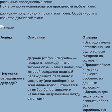
различные повседневные вещи.
При этом могут использоваться практически любые ткани.
Джинса — популярная и практичная ткань. Особенности и
свойства джинсовой ткани
Аспект
Описание
Отзывы
«Выглядит очень
естественно, как
будто волосы
выгорели на
Деграде (от фр. «dégradé» —
солнце.»
градиент, переход) — это
«Придает объем
техника окрашивания волос, при
и глубину
которой создается плавный
Что такое
прическе,
переход цвета от темного к
окрашивание
особенно на
светлому (или наоборот) по
деграде?
длинных
всей длине волос. Отличается
волосах.»
от омбре более мягкими и
«Идеально для
незаметными границами между
тех, кто хочет
оттенками.
освежить образ
без
кардинальных