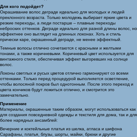
Для кого подойдет?
Окрашивание волос деграде идеально для молодых и людей
преклонного возраста. Только молодежь выбирает яркие цвета и
резкие переходы, а люди постарше – плавные переходы
неброских оттенков. Деграде идеально для разной длины волос, но
эффектнее оно выглядит на длинных локонах. Хоть и стиль
прически каре, окрашенный деграде, не менее эффектный.
Темные волосы отлично сочетаются с красными и желтыми
тонами, а также коричневыми. Коричневый цвет используется для
винтажного стиля, обеспечивая эффект выгоревших на солнце
волос.
Локоны светлых и русых цветов отлично гармонируют со всеми
оттенками. Только перед процедурой выполняется осветление,
чтобы волосяной покров был однотонным. После этого переход и
цвета кончиков будут ложиться отлично, и смотрится это
замечательно.
Применение
Материалы, окрашенные таким образом, могут использоваться как
для создания повседневной одежды и текстиля для дома, так и для
более нарядных ансамблей:
Вечерние и коктейльные платья из шелка, атласа и шифона
Сарафаны, платья, блузы, шорты, майки, брюки и другие