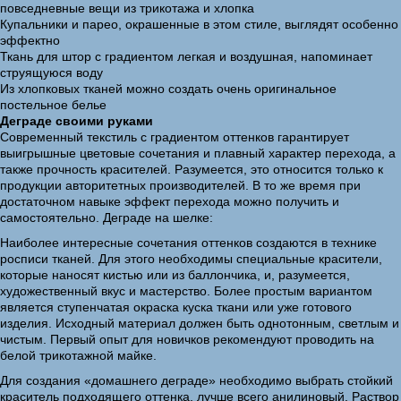
повседневные вещи из трикотажа и хлопка
Купальники и парео, окрашенные в этом стиле, выглядят особенно
эффектно
Ткань для штор с градиентом легкая и воздушная, напоминает
струящуюся воду
Из хлопковых тканей можно создать очень оригинальное
постельное белье
Деграде своими руками
Современный текстиль с градиентом оттенков гарантирует
выигрышные цветовые сочетания и плавный характер перехода, а
также прочность красителей. Разумеется, это относится только к
продукции авторитетных производителей. В то же время при
достаточном навыке эффект перехода можно получить и
самостоятельно. Деграде на шелке:
Наиболее интересные сочетания оттенков создаются в технике
росписи тканей. Для этого необходимы специальные красители,
которые наносят кистью или из баллончика, и, разумеется,
художественный вкус и мастерство. Более простым вариантом
является ступенчатая окраска куска ткани или уже готового
изделия. Исходный материал должен быть однотонным, светлым и
чистым. Первый опыт для новичков рекомендуют проводить на
белой трикотажной майке.
Для создания «домашнего деграде» необходимо выбрать стойкий
краситель подходящего оттенка, лучше всего анилиновый. Раствор