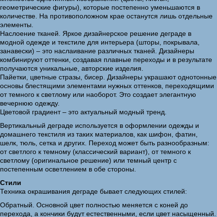
геометрические фигуры), которые постепенно уменьшаются в
количестве. На противоположном крае останутся лишь отдельные
элементы.
Наслоение тканей. Яркое дизайнерское решение деграде в
модной одежде и текстиле для интерьера (шторы, покрывала,
занавески) – это наслаивание различных тканей. Дизайнеры
комбинируют оттенки, создавая плавные переходы и в результате
получаются уникальные, авторские изделия.
Пайетки, цветные стразы, бисер. Дизайнеры украшают однотонные
основы блестящими элементами нужных оттенков, переходящими
от темного к светлому или наоборот. Это создает элегантную
вечернюю одежду.
Цветовой градиент – это актуальный модный тренд.
Вертикальный деграде используется в оформлении одежды и
домашнего текстиля из таких материалов, как шифон, фатин,
шелк, тюль, сетка и других. Переход может быть разнообразным:
от светлого к темному (классический вариант), от темного к
светлому (оригинальное решение) или темный центр с
постепенным осветлением в обе стороны.
Стили
Техника окрашивания деграде бывает следующих стилей:
Обратный. Основной цвет полностью меняется с коней до
перехода, а кончики будут естественными, если цвет насыщенный.