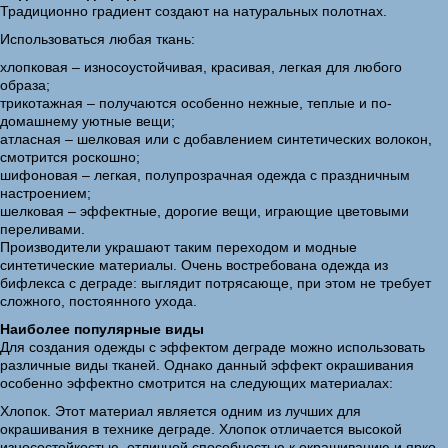
Традиционно градиент создают на натуральных полотнах.
Использоваться любая ткань:
хлопковая – износоустойчивая, красивая, легкая для любого
образа;
трикотажная – получаются особенно нежные, теплые и по-
домашнему уютные вещи;
атласная – шелковая или с добавлением синтетических волокон,
смотрится роскошно;
шифоновая – легкая, полупрозрачная одежда с праздничным
настроением;
шелковая – эффектные, дорогие вещи, играющие цветовыми
переливами.
Производители украшают таким переходом и модные
синтетические материалы. Очень востребована одежда из
бифлекса с деграде: выглядит потрясающе, при этом не требует
сложного, постоянного ухода.
Наиболее популярные виды
Для создания одежды с эффектом деграде можно использовать
различные виды тканей. Однако данный эффект окрашивания
особенно эффектно смотрится на следующих материалах:
Хлопок. Этот материал является одним из лучших для
окрашивания в технике деграде. Хлопок отличается высокой
износостойкостью, отличной способностью к окрашиванию и ярко