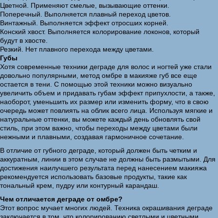
Цветной. Применяют смелые, вызывающие оттенки.
Поперечный. Выполняется плавный переход цветов.
Винтажный. Выполняется эффект отросших корней.
Конский хвост. Выполняется колорирование локонов, который
будут в хвосте.
Резкий. Нет плавного перехода между цветами.
Губы
Хотя современные техники деграде для волос и ногтей уже стали
довольно популярными, метод омбре в макияже губ все еще
остается в тени. С помощью этой техники можно визуально
увеличить объем и придавать губам эффект припухлости, а также,
наоборот, уменьшить их размер или изменить форму, что в свою
очередь может повлиять на облик всего лица. Используя мягкие и
натуральные оттенки, вы можете каждый день обновлять свой
стиль, при этом важно, чтобы переходы между цветами были
нежными и плавными, создавая гармоничное сочетание.
В отличие от губного деграде, который должен быть четким и
аккуратным, линии в этом случае не должны быть размытыми. Для
достижения наилучшего результата перед нанесением макияжа
рекомендуется использовать базовые продукты, такие как
тональный крем, пудру или контурный карандаш.
Чем отличается деграде от омбре?
Этот вопрос мучает многих людей. Техника окрашивания деграде
заключается в том, что колорированию светлыми и цветными