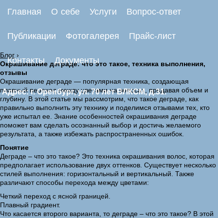
Главная
О себе
Услуги
Вопрос-ответ
Публикации
Фотогалерея
Прайс-лист
Блог
›
Контакты
Документы
Окрашивание деграде: что это такое, техника выполнения,
отзывы
Окрашивание деграде — популярная техника, создающая
плавный переход между цветами на волосах, придавая объем и
Адрес: г. Оренбург, ул. 70 лет ВЛКСМ, д.31.
глубину. В этой статье мы рассмотрим, что такое деграде, как
правильно выполнить эту технику и поделимся отзывами тех, кто
уже испытал ее. Знание особенностей окрашивания деграде
поможет вам сделать осознанный выбор и достичь желаемого
результата, а также избежать распространенных ошибок.
Понятие
Деграде – что это такое? Это техника окрашивания волос, которая
предполагает использование двух оттенков. Существует несколько
стилей выполнения: горизонтальный и вертикальный. Также
различают способы перехода между цветами:
Четкий переход с ясной границей.
Плавный градиент.
Что касается второго варианта, то деграде – что это такое? В этой