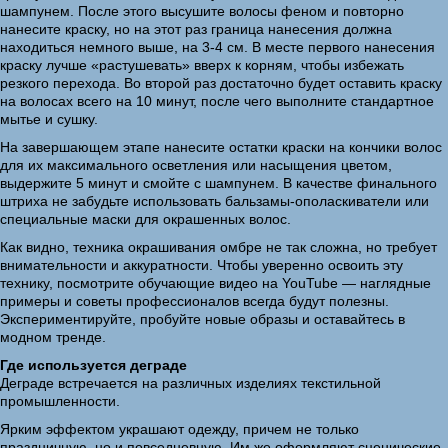
шампунем. После этого высушите волосы феном и повторно
нанесите краску, но на этот раз граница нанесения должна
находиться немного выше, на 3-4 см. В месте первого нанесения
краску лучше «растушевать» вверх к корням, чтобы избежать
резкого перехода. Во второй раз достаточно будет оставить краску
на волосах всего на 10 минут, после чего выполните стандартное
мытье и сушку.
На завершающем этапе нанесите остатки краски на кончики волос
для их максимального осветления или насыщения цветом,
выдержите 5 минут и смойте с шампунем. В качестве финального
штриха не забудьте использовать бальзамы-ополаскиватели или
специальные маски для окрашенных волос.
Как видно, техника окрашивания омбре не так сложна, но требует
внимательности и аккуратности. Чтобы уверенно освоить эту
технику, посмотрите обучающие видео на YouTube — наглядные
примеры и советы профессионалов всегда будут полезны.
Экспериментируйте, пробуйте новые образы и оставайтесь в
модном тренде.
Где используется деграде
Деграде встречается на различных изделиях текстильной
промышленности.
Ярким эффектом украшают одежду, причем не только
праздничную, но и повседневную. Им же оформляют сценические