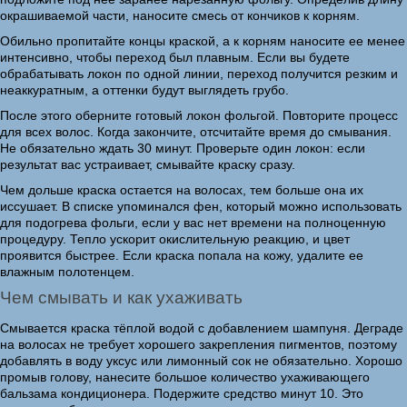
окрашиваемой части, наносите смесь от кончиков к корням.
Обильно пропитайте концы краской, а к корням наносите ее менее
интенсивно, чтобы переход был плавным. Если вы будете
обрабатывать локон по одной линии, переход получится резким и
неаккуратным, а оттенки будут выглядеть грубо.
После этого оберните готовый локон фольгой. Повторите процесс
для всех волос. Когда закончите, отсчитайте время до смывания.
Не обязательно ждать 30 минут. Проверьте один локон: если
результат вас устраивает, смывайте краску сразу.
Чем дольше краска остается на волосах, тем больше она их
иссушает. В списке упоминался фен, который можно использовать
для подогрева фольги, если у вас нет времени на полноценную
процедуру. Тепло ускорит окислительную реакцию, и цвет
проявится быстрее. Если краска попала на кожу, удалите ее
влажным полотенцем.
Чем смывать и как ухаживать
Смывается краска тёплой водой с добавлением шампуня. Деграде
на волосах не требует хорошего закрепления пигментов, поэтому
добавлять в воду уксус или лимонный сок не обязательно. Хорошо
промыв голову, нанесите большое количество ухаживающего
бальзама кондиционера. Подержите средство минут 10. Это