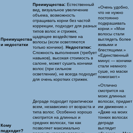
Преимущества:
Естественный
«Очень удобно,
вид, визуальное увеличение
что не нужно
объема, возможность
постоянно
отращивать корни без частой
подкрашивать
коррекции, подходит для разных
корни.» «Мои
типов волос и стрижек,
волосы стали
щадящее воздействие на
Преимущества
выглядеть более
волосы (если осветляются
и недостатки
живыми и
только кончики).
Недостатки:
блестящими.»
Сложность выполнения (требует
«Единственный
навыков), высокая стоимость в
минус — кончики
салоне, может сушить кончики
стали немного
волос (при сильном
суше, но маски
осветлении), не всегда подходит
помогают.»
для очень коротких стрижек.
«Отлично
смотрится на
моих длинных
Деграде подходит практически
волосах, придает
всем, независимо от возраста и
им движение.»
типа волос. Особенно хорошо
«Даже на моих
смотрится на длинных и
тонких волосах
средних волосах, так как
деграде
Кому
позволяет максимально
выглядит
подходит?