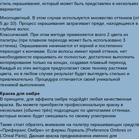
стиль окрашивания, который может быть представлен в нескольких
вариантах:
Многоцветный. В этом случае используется множество оттенков (от
5 до 10). Процесс окрашивания затрагивает пряди, находящиеся в
глубине волос.
Классический. При этом методе применяется всего 2 цвета из
палитры (при плавном переходе может быть использовано 3
оттенка). Окрашивание начинается от корней и постепенно
переходит к кончикам. Если волосы имеют яркий оттенок, нет
необходимости окрашивать их полностью; достаточно выполнить
колорирование только на концах, создавая плавный переход.
Каждый из этих методов предполагает свою технику растяжки
цвета, но в любом случае результат будет выглядеть стильно и
привлекательно. Процедура отличается своей уникальной
техникой выполнения.
Краска для омбре
В принципе, для эффекта омбре подойдёт любая качественная
краска. Вы можете приобрести профессиональную краску в
нескольких (обычно трёх) подходящих по цветогамме оттенках,
которые можно будет смешивать по своему усмотрению
Также стоит обратить внимание на палитру окрашивающих средств
«Преферанс Омбре» от фирмы Лореаль (Preference Ombres от
L’Oreal Paris). Данная краска предназначена именно для