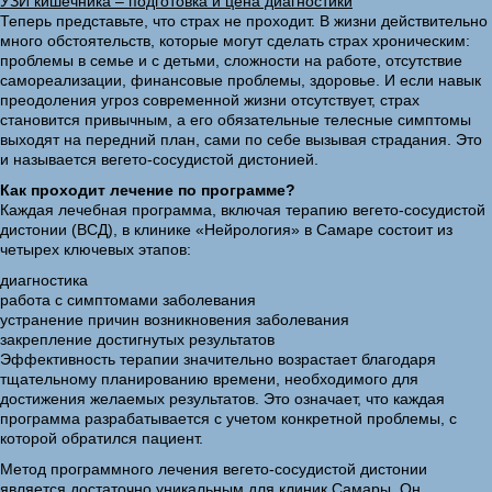
УЗИ кишечника – подготовка и цена диагностики
Теперь представьте, что страх не проходит. В жизни действительно
много обстоятельств, которые могут сделать страх хроническим:
проблемы в семье и с детьми, сложности на работе, отсутствие
самореализации, финансовые проблемы, здоровье. И если навык
преодоления угроз современной жизни отсутствует, страх
становится привычным, а его обязательные телесные симптомы
выходят на передний план, сами по себе вызывая страдания. Это
и называется вегето-сосудистой дистонией.
Как проходит лечение по программе?
Каждая лечебная программа, включая терапию вегето-сосудистой
дистонии (ВСД), в клинике «Нейрология» в Самаре состоит из
четырех ключевых этапов:
диагностика
работа с симптомами заболевания
устранение причин возникновения заболевания
закрепление достигнутых результатов
Эффективность терапии значительно возрастает благодаря
тщательному планированию времени, необходимого для
достижения желаемых результатов. Это означает, что каждая
программа разрабатывается с учетом конкретной проблемы, с
которой обратился пациент.
Метод программного лечения вегето-сосудистой дистонии
является достаточно уникальным для клиник Самары. Он