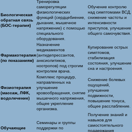
Тренировка
саморегуляции
Обучение контролю
физиологических
над симптомами ВСД,
Биологическая
функций (сердцебиение,
снижение частоты и
обратная связь
дыхание, мышечное
интенсивности
(БОС-терапия)
напряжение) с помощью
приступов, улучшение
специального
общего самочувствия.
оборудования.
Назначение
Купирование острых
медикаментов
симптомов,
Фармакотерапия
(антидепрессантов,
стабилизация
(по показаниям)
анксиолитиков,
состояния, улучшение
ноотропов) под строгим
сна и настроения.
контролем врача.
Комплекс процедур,
Снижение болевых
направленных на
ощущений,
Физиотерапия
улучшение
улучшение
(массаж, ЛФК,
кровообращения, снятие
подвижности,
водолечение)
мышечного напряжения,
повышение тонуса,
общее укрепление
общее расслабление.
организма.
Получение знаний и
навыков для
Семинары и группы
самостоятельного
Обучающие
поддержки по
поддержания