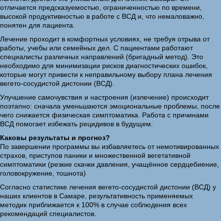
отличается предсказуемостью, ограниченностью по времени,
высокой продуктивностью в работе с ВСД и, что немаловажно,
понятен для пациента.
Лечение проходит в комфортных условиях, не требуя отрыва от
работы, учебы или семейных дел. С пациентами работают
специалисты различных направлений (бригадный метод). Это
необходимо для минимизации рисков диагностических ошибок,
которые могут привести к неправильному выбору плана лечения
вегето-сосудистой дистонии (ВСД).
Улучшение самочувствия и настроения (излечение) происходит
поэтапно: сначала уменьшаются эмоциональные проблемы, после
чего снижается физическая симптоматика. Работа с причинами
ВСД помогает избежать рецидивов в будущем.
Каковы результаты и прогноз?
По завершении программы вы избавляетесь от немотивированных
страхов, приступов паники и множественной вегетативной
симптоматики (резкие скачки давления, учащённое сердцебиение,
головокружение, тошнота)
Согласно статистике лечения вегето-сосудистой дистонии (ВСД) у
наших клиентов в Самаре, результативность применяемых
методик приближается к 100% в случае соблюдения всех
рекомендаций специалистов.