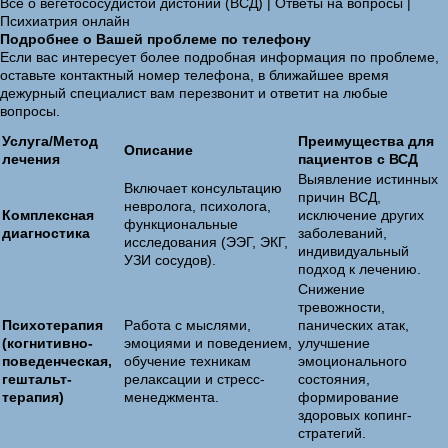
Все о вегетососудистой дистонии (ВСД) | Ответы на вопросы |
Психиатрия онлайн
Подробнее о Вашей проблеме по телефону
Если вас интересует более подробная информация по проблеме,
оставьте контактный номер телефона, в ближайшее время
дежурный специалист вам перезвонит и ответит на любые
вопросы.
Услуга/Метод
Преимущества для
Описание
лечения
пациентов с ВСД
Выявление истинных
Включает консультацию
причин ВСД,
невролога, психолога,
Комплексная
исключение других
функциональные
диагностика
заболеваний,
исследования (ЭЭГ, ЭКГ,
индивидуальный
УЗИ сосудов).
подход к лечению.
Снижение
тревожности,
Психотерапия
Работа с мыслями,
панических атак,
(когнитивно-
эмоциями и поведением,
улучшение
поведенческая,
обучение техникам
эмоционального
гештальт-
релаксации и стресс-
состояния,
терапия)
менеджмента.
формирование
здоровых копинг-
стратегий.