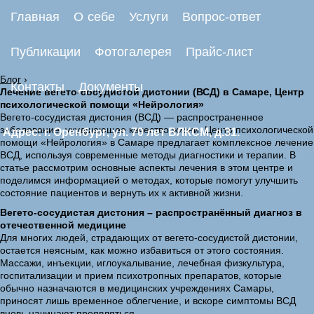
Главная
О себе
Услуги
Вопрос-ответ
Публикации
Фотогалерея
Прайс-лист
Блог
›
Контакты
Документы
Лечение вегето-сосудистой дистонии (ВСД) в Самаре, Центр
психологической помощи «Нейрология»
Вегето-сосудистая дистония (ВСД) — распространенное
заболевание, ухудшающее качество жизни. Центр психологической
Адрес: г. Оренбург, ул. 70 лет ВЛКСМ, д.31.
помощи «Нейрология» в Самаре предлагает комплексное лечение
ВСД, используя современные методы диагностики и терапии. В
статье рассмотрим основные аспекты лечения в этом центре и
поделимся информацией о методах, которые помогут улучшить
состояние пациентов и вернуть их к активной жизни.
Вегето-сосудистая дистония – распространённый диагноз в
отечественной медицине
Для многих людей, страдающих от вегето-сосудистой дистонии,
остается неясным, как можно избавиться от этого состояния.
Массажи, инъекции, иглоукалывание, лечебная физкультура,
госпитализации и прием психотропных препаратов, которые
обычно назначаются в медицинских учреждениях Самары,
приносят лишь временное облегчение, и вскоре симптомы ВСД
вновь начинают проявляться.