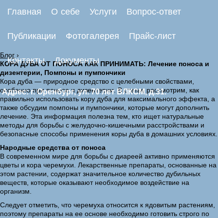
Главная
О себе
Услуги
Вопрос-ответ
Публикации
Фотогалерея
Прайс-лист
Блог
›
Контакты
Документы
КОРА ДУБА ОТ ПОНОСА КАК ПРИНИМАТЬ: Лечение поноса и
дизентерии, Помпоны и пумпончики
Кора дуба — природное средство с целебными свойствами,
особенно при поносе и дизентерии. В статье рассмотрим, как
Адрес: г. Оренбург, ул. 70 лет ВЛКСМ, д.31.
правильно использовать кору дуба для максимального эффекта, а
также обсудим помпоны и пумпончики, которые могут дополнить
лечение. Эта информация полезна тем, кто ищет натуральные
методы для борьбы с желудочно-кишечными расстройствами и
безопасные способы применения коры дуба в домашних условиях.
Народные средства от поноса
В современном мире для борьбы с диареей активно применяются
цветы и кора черемухи. Лекарственные препараты, основанные на
этом растении, содержат значительное количество дубильных
веществ, которые оказывают необходимое воздействие на
организм.
Следует отметить, что черемуха относится к ядовитым растениям,
поэтому препараты на ее основе необходимо готовить строго по