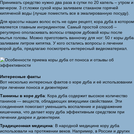
Принимать средство нужно два раза в сутки по 20 капель – утром и
вечером. 3 ст.ложки сухой коры заливаем стаканом горячей
кипяченой воды (лучше поместить все в эмалированную посуду).
Для красоты наших волос есть не один рецепт, кора дуба в котором
является главным ингредиентом. Самый простой способ –
регулярно ополаскивать волосы отваром дубовой коры после
мытья головы. Можно приготовить ванночку для ног: 50 г коры дуба
заливаем литром кипятка. У кого остались вопросы о лечении
корой дуба, предлагаю посмотреть интересный видеоматериал.
Интересные факты
Вот несколько интересных фактов о коре дуба и её использовании
при лечении поноса и дизентерии:
Таннины в коре дуба
: Кора дуба содержит высокое количество
танинов — веществ, обладающих вяжущими свойствами. Эти
соединения помогают уменьшить воспаление и раздражение
кишечника, что делает кору дуба эффективным средством при
лечении диареи и дизентерии.
Традиционная медицина
: В народной медицине кору дуба
использовали на протяжении веков. Например, в России и других