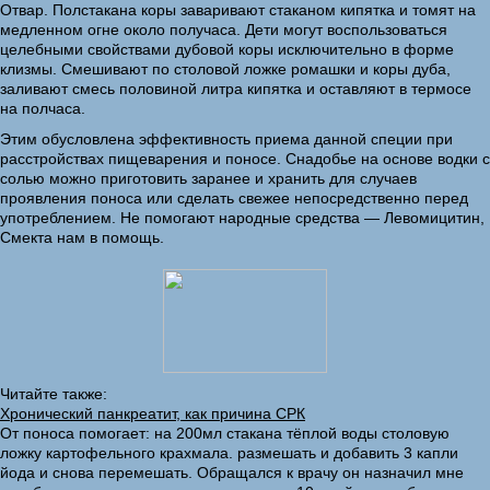
Отвар. Полстакана коры заваривают стаканом кипятка и томят на
медленном огне около получаса. Дети могут воспользоваться
целебными свойствами дубовой коры исключительно в форме
клизмы. Смешивают по столовой ложке ромашки и коры дуба,
заливают смесь половиной литра кипятка и оставляют в термосе
на полчаса.
Этим обусловлена эффективность приема данной специи при
расстройствах пищеварения и поносе. Снадобье на основе водки с
солью можно приготовить заранее и хранить для случаев
проявления поноса или сделать свежее непосредственно перед
употреблением. Не помогают народные средства — Левомицитин,
Смекта нам в помощь.
Читайте также:
Хронический панкреатит, как причина СРК
От поноса помогает: на 200мл стакана тёплой воды столовую
ложку картофельного крахмала. размешать и добавить 3 капли
йода и снова перемешать. Обращался к врачу он назначил мне