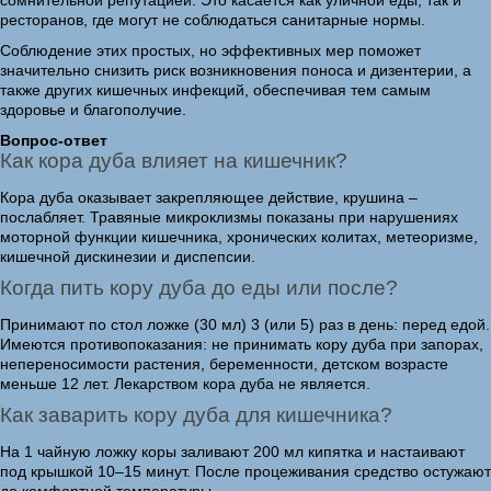
сомнительной репутацией. Это касается как уличной еды, так и
ресторанов, где могут не соблюдаться санитарные нормы.
Соблюдение этих простых, но эффективных мер поможет
значительно снизить риск возникновения поноса и дизентерии, а
также других кишечных инфекций, обеспечивая тем самым
здоровье и благополучие.
Вопрос-ответ
Как кора дуба влияет на кишечник?
Кора дуба оказывает закрепляющее действие, крушина –
послабляет. Травяные микроклизмы показаны при нарушениях
моторной функции кишечника, хронических колитах, метеоризме,
кишечной дискинезии и диспепсии.
Когда пить кору дуба до еды или после?
Принимают по стол ложке (30 мл) 3 (или 5) раз в день: перед едой.
Имеются противопоказания: не принимать кору дуба при запорах,
непереносимости растения, беременности, детском возрасте
меньше 12 лет. Лекарством кора дуба не является.
Как заварить кору дуба для кишечника?
На 1 чайную ложку коры заливают 200 мл кипятка и настаивают
под крышкой 10–15 минут. После процеживания средство остужают