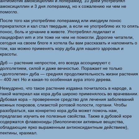
антибиотик амоксициллин и лоперамид. 10 дней употреблял
амоксициллин и 3 дня лоперамид, но к сожалению ни чем не
помогло.
После того как употребляю лоперамид или имодиум понос
прекратился и кал стал твердым, а если не употребляю их то опять
понос, боль и урчание в животе. Употреблял лодилакт и
лацидофил wm и эти тоже ни чем не помогли. Дорогие читатели,
сегодня на своем блоге я хотела бы вам рассказать и напомнить о
том, как можно применять кору дуба для нашего здоровья и
красоты.
Дуб — растение непростое, его всегда ассоциируют с
долголетием, силой и даже вечностью. Поражает не только
«долголетие» дуба — средняя продолжительность жизни растения
– 400 лет. Но и какая-то особенная аура этого дерева.
Немудрено, что такое растение издавна почиталось в народе, а
такой материал как кора дуба широко применялось во врачевании.
Дубовая кора – проверенное средство для лечения заболеваний
кожных покровов, слизистой ротовой полости, гортани. Чтобы
разобраться, как конкретно кора дуба может помочь нам,
предлагаю изучить ее полезные свойства. Также в дубовой коре
содержатся флавоноиды (биологически активные вещества,
обладающие ярко выраженным антиоксидантным действием),
пектины, крахмал.