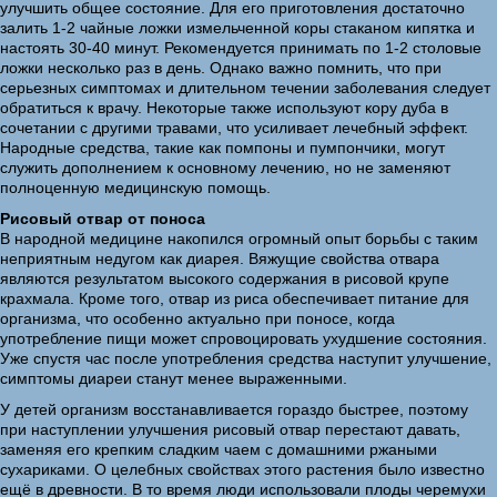
улучшить общее состояние. Для его приготовления достаточно
залить 1-2 чайные ложки измельченной коры стаканом кипятка и
настоять 30-40 минут. Рекомендуется принимать по 1-2 столовые
ложки несколько раз в день. Однако важно помнить, что при
серьезных симптомах и длительном течении заболевания следует
обратиться к врачу. Некоторые также используют кору дуба в
сочетании с другими травами, что усиливает лечебный эффект.
Народные средства, такие как помпоны и пумпончики, могут
служить дополнением к основному лечению, но не заменяют
полноценную медицинскую помощь.
Рисовый отвар от поноса
В народной медицине накопился огромный опыт борьбы с таким
неприятным недугом как диарея. Вяжущие свойства отвара
являются результатом высокого содержания в рисовой крупе
крахмала. Кроме того, отвар из риса обеспечивает питание для
организма, что особенно актуально при поносе, когда
употребление пищи может спровоцировать ухудшение состояния.
Уже спустя час после употребления средства наступит улучшение,
симптомы диареи станут менее выраженными.
У детей организм восстанавливается гораздо быстрее, поэтому
при наступлении улучшения рисовый отвар перестают давать,
заменяя его крепким сладким чаем с домашними ржаными
сухариками. О целебных свойствах этого растения было известно
ещё в древности. В то время люди использовали плоды черемухи