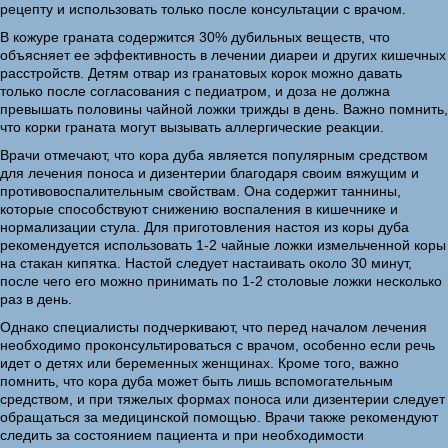
рецепту и использовать только после консультации с врачом.
В кожуре граната содержится 30% дубильных веществ, что
объясняет ее эффективность в лечении диареи и других кишечных
расстройств. Детям отвар из гранатовых корок можно давать
только после согласования с педиатром, и доза не должна
превышать половины чайной ложки трижды в день. Важно помнить,
что корки граната могут вызывать аллергические реакции.
Врачи отмечают, что кора дуба является популярным средством
для лечения поноса и дизентерии благодаря своим вяжущим и
противовоспалительным свойствам. Она содержит таннины,
которые способствуют снижению воспаления в кишечнике и
нормализации стула. Для приготовления настоя из коры дуба
рекомендуется использовать 1-2 чайные ложки измельченной коры
на стакан кипятка. Настой следует настаивать около 30 минут,
после чего его можно принимать по 1-2 столовые ложки несколько
раз в день.
Однако специалисты подчеркивают, что перед началом лечения
необходимо проконсультироваться с врачом, особенно если речь
идет о детях или беременных женщинах. Кроме того, важно
помнить, что кора дуба может быть лишь вспомогательным
средством, и при тяжелых формах поноса или дизентерии следует
обращаться за медицинской помощью. Врачи также рекомендуют
следить за состоянием пациента и при необходимости