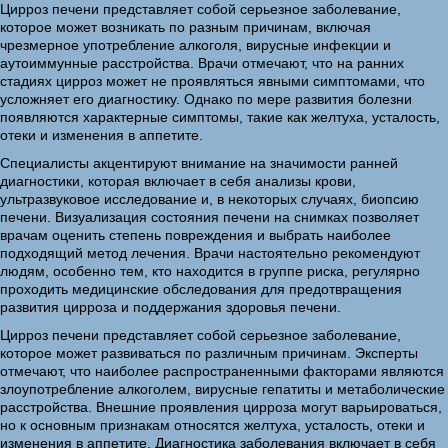
Цирроз печени представляет собой серьезное заболевание,
которое может возникать по разным причинам, включая
чрезмерное употребление алкоголя, вирусные инфекции и
аутоиммунные расстройства. Врачи отмечают, что на ранних
стадиях цирроз может не проявляться явными симптомами, что
усложняет его диагностику. Однако по мере развития болезни
появляются характерные симптомы, такие как желтуха, усталость,
отеки и изменения в аппетите.
Специалисты акцентируют внимание на значимости ранней
диагностики, которая включает в себя анализы крови,
ультразвуковое исследование и, в некоторых случаях, биопсию
печени. Визуализация состояния печени на снимках позволяет
врачам оценить степень повреждения и выбрать наиболее
подходящий метод лечения. Врачи настоятельно рекомендуют
людям, особенно тем, кто находится в группе риска, регулярно
проходить медицинские обследования для предотвращения
развития цирроза и поддержания здоровья печени.
Цирроз печени представляет собой серьезное заболевание,
которое может развиваться по различным причинам. Эксперты
отмечают, что наиболее распространенными факторами являются
злоупотребление алкоголем, вирусные гепатиты и метаболические
расстройства. Внешние проявления цирроза могут варьироваться,
но к основным признакам относятся желтуха, усталость, отеки и
изменения в аппетите. Диагностика заболевания включает в себя