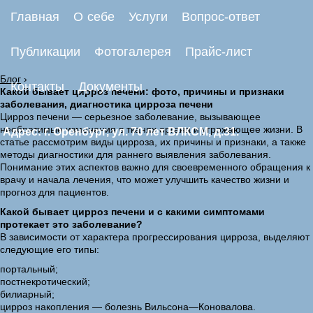
Главная
О себе
Услуги
Вопрос-ответ
Публикации
Фотогалерея
Прайс-лист
Блог
›
Контакты
Документы
Какой бывает цирроз печени: фото, причины и признаки
заболевания, диагностика цирроза печени
Цирроз печени — серьезное заболевание, вызывающее
необратимые изменения в тканях органа и угрожающее жизни. В
Адрес: г. Оренбург, ул. 70 лет ВЛКСМ, д.31.
статье рассмотрим виды цирроза, их причины и признаки, а также
методы диагностики для раннего выявления заболевания.
Понимание этих аспектов важно для своевременного обращения к
врачу и начала лечения, что может улучшить качество жизни и
прогноз для пациентов.
Какой бывает цирроз печени и с какими симптомами
протекает это заболевание?
В зависимости от характера прогрессирования цирроза, выделяют
следующие его типы:
портальный;
постнекротический;
билиарный;
цирроз накопления — болезнь Вильсона—Коновалова.