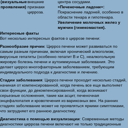
(визуальные
внешние
центра сосудами.
проявления)
признаки
«Печеночные ладони»:
цирроза.
Покраснение ладоней, особенно в
области тенара и гипотенара.
Увеличение молочных желез у
мужчин (гинекомастия).
Интересные факты
Вот несколько интересных фактов о циррозе печени:
Разнообразие причин
: Цирроз печени может развиваться по
самым разным причинам, включая хронический алкоголизм,
вирусные гепатиты (особенно гепатит B и C), неалкогольную
жировую болезнь печени и аутоиммунные заболевания. Это
делает цирроз многофакторным заболеванием, требующим
индивидуального подхода к диагностике и лечению.
Стадии заболевания
: Цирроз печени проходит несколько стадий,
начиная от компенсированной, когда печень все еще выполняет
свои функции, до декомпенсированной, когда возникают
серьезные осложнения, такие как асцит, печеночная
энцефалопатия и кровотечения из варикозных вен. На ранних
стадиях заболевание может не проявляться яркими симптомами,
что затрудняет его раннюю диагностику.
Диагностика с помощью визуализации
: Современные методы
диагностики цирроза печени включают не только традиционные