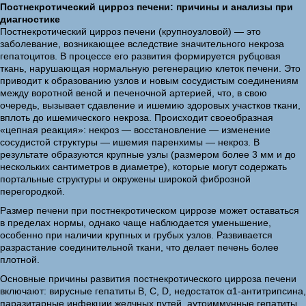
Постнекротический цирроз печени: причины и анализы при
диагностике
Постнекротический цирроз печени (крупноузловой) — это
заболевание, возникающее вследствие значительного некроза
гепатоцитов. В процессе его развития формируется рубцовая
ткань, нарушающая нормальную регенерацию клеток печени. Это
приводит к образованию узлов и новым сосудистым соединениям
между воротной веной и печеночной артерией, что, в свою
очередь, вызывает сдавление и ишемию здоровых участков ткани,
вплоть до ишемического некроза. Происходит своеобразная
«цепная реакция»: некроз — восстановление — изменение
сосудистой структуры — ишемия паренхимы — некроз. В
результате образуются крупные узлы (размером более 3 мм и до
нескольких сантиметров в диаметре), которые могут содержать
портальные структуры и окружены широкой фиброзной
перегородкой.
Размер печени при постнекротическом циррозе может оставаться
в пределах нормы, однако чаще наблюдается уменьшение,
особенно при наличии крупных и грубых узлов. Развивается
разрастание соединительной ткани, что делает печень более
плотной.
Основные причины развития постнекротического цирроза печени
включают: вирусные гепатиты В, С, D, недостаток α1-антитрипсина,
паразитарные инфекции желчных путей, аутоиммунные гепатиты,