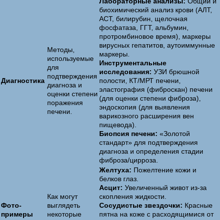
Лабораторные анализы:
Общий и
биохимический анализ крови (АЛТ,
АСТ, билирубин, щелочная
фосфатаза, ГГТ, альбумин,
протромбиновое время), маркеры
вирусных гепатитов, аутоиммунные
Методы,
маркеры.
используемые
Инструментальные
для
исследования:
УЗИ брюшной
подтверждения
Диагностика
полости, КТ/МРТ печени,
диагноза и
эластография (фиброскан) печени
оценки степени
(для оценки степени фиброза),
поражения
эндоскопия (для выявления
печени.
варикозного расширения вен
пищевода).
Биопсия печени:
«Золотой
стандарт» для подтверждения
диагноза и определения стадии
фиброза/цирроза.
Желтуха:
Пожелтение кожи и
белков глаз.
Асцит:
Увеличенный живот из-за
Как могут
скопления жидкости.
Фото-
выглядеть
Сосудистые звездочки:
Красные
примеры
некоторые
пятна на коже с расходящимися от