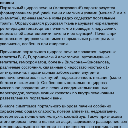
печени
Портальный цирроз печени (мелкоузловый) характеризуется
формированием рубцовой ткани с мелкими узлами (менее 3 мм в
диаметре), причем мелкие узлы редко содержат портальные
тракты. Образующаяся рубцовая ткань нарушает нормальную
регенерацию гепатоцитов печени, что приводит к нарушению
нормальной архитектоники печени и ее функций. Печень при
портальном циррозе часто имеет нормальные размеры или
увеличена, особенно при ожирении.
Причинами портального цирроза печени являются: вирусные
гепатиты В, С, D, хронический алкоголизм, аутоиммунные
гепатиты, гемохроматод, болезнь Вильсона—Коновалова,
различные состояния, связанные с недостаточностью α1-
антитрипсина, паразитарные заболевания внутри- и
внепеченочных желчных путей, недостаточность питания (мало
белков и витаминов). Особенность портального цирроза —
массивное разрастание в печени соединительнотканных
перегородок, затрудняющих кровоток по внутрипеченочным
разветвлениям портальной вены.
В числе симптомов портального цирроза печени особенно
характерны: общая слабость, потеря аппетита, недомогание,
потеря веса, появление желтухи, кожный зуд. Также признаками
этого цирроза печени являются асцит, варикозное расширение вен
геморроидального сплетения, вен пищевода, вен кардиального