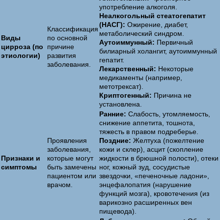
употребление алкоголя.
Неалкогольный стеатогепатит
(НАСГ):
Ожирение, диабет,
Классификация
метаболический синдром.
Виды
по основной
Аутоиммунный:
Первичный
цирроза (по
причине
билиарный холангит, аутоиммунный
этиологии)
развития
гепатит.
заболевания.
Лекарственный:
Некоторые
медикаменты (например,
метотрексат).
Криптогенный:
Причина не
установлена.
Ранние:
Слабость, утомляемость,
снижение аппетита, тошнота,
тяжесть в правом подреберье.
Проявления
Поздние:
Желтуха (пожелтение
заболевания,
кожи и склер), асцит (скопление
Признаки и
которые могут
жидкости в брюшной полости), отеки
симптомы
быть замечены
ног, кожный зуд, сосудистые
пациентом или
звездочки, «печеночные ладони»,
врачом.
энцефалопатия (нарушение
функций мозга), кровотечения (из
варикозно расширенных вен
пищевода).