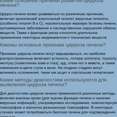
Какие основные причины развития цирроза
печени?
Цирроз печени может развиваться по различным причинам,
включая хронический алкогольный гепатит, вирусные гепатиты
(особенно гепатит B и C), неалкогольную жировую болезнь печени,
аутоиммунные заболевания и наследственные нарушения обмена
веществ. Также к факторам риска относятся длительное
применение некоторых медикаментов и токсических веществ.
Каковы основные признаки цирроза печени?
Признаки цирроза печени могут варьироваться, но наиболее
распространенные включают усталость, потерю аппетита, тошноту,
желтуху (пожелтение кожи и глаз), зуд, отеки ног и живота, а также
изменения в цвете стула и мочи. На поздних стадиях могут
возникать осложнения, такие как асцит и портальная гипертензия.
Какие методы диагностики используются для
выявления цирроза печени?
Для диагностики цирроза печени применяются различные методы,
включая анализы крови (для оценки функции печени и наличия
вирусных инфекций), ультразвуковое исследование, компьютерную
томографию и магнитно-резонансную томографию. В некоторых
случаях может потребоваться биопсия печени для подтверждения
диагноза.