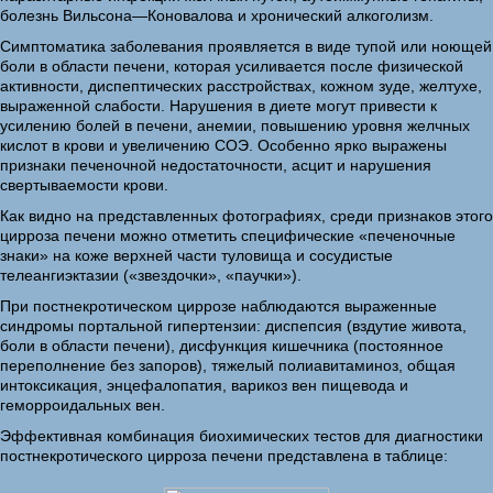
болезнь Вильсона—Коновалова и хронический алкоголизм.
Симптоматика заболевания проявляется в виде тупой или ноющей
боли в области печени, которая усиливается после физической
активности, диспептических расстройствах, кожном зуде, желтухе,
выраженной слабости. Нарушения в диете могут привести к
усилению болей в печени, анемии, повышению уровня желчных
кислот в крови и увеличению СОЭ. Особенно ярко выражены
признаки печеночной недостаточности, асцит и нарушения
свертываемости крови.
Как видно на представленных фотографиях, среди признаков этого
цирроза печени можно отметить специфические «печеночные
знаки» на коже верхней части туловища и сосудистые
телеангиэктазии («звездочки», «паучки»).
При постнекротическом циррозе наблюдаются выраженные
синдромы портальной гипертензии: диспепсия (вздутие живота,
боли в области печени), дисфункция кишечника (постоянное
переполнение без запоров), тяжелый полиавитаминоз, общая
интоксикация, энцефалопатия, варикоз вен пищевода и
геморроидальных вен.
Эффективная комбинация биохимических тестов для диагностики
постнекротического цирроза печени представлена в таблице: