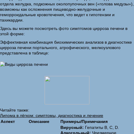
отдела желудка, подкожных околопупочных вен («голова медузы»),
возможны как осложнения пищеводно-желудочные и
геморроидальные кровотечения, что ведет к гипотензии и
тахикардии.
Здесь вы можете посмотреть фото симптомов цирроза печени в
этой форме:
Эффективная комбинация биохимических анализов в диагностике
цирроза печени портального, атрофического, мелкоузлового
представлена в таблице:
Читайте также:
Липома в лёгком: симптомы, диагностика и лечение
Аспект
Описание
Примеры/Примечания
Вирусный:
Гепатиты B, C, D.
Алкогольный:
Чрезмерное