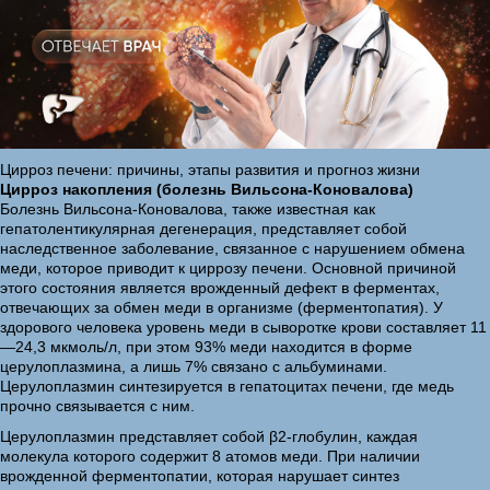
Цирроз печени: причины, этапы развития и прогноз жизни
Цирроз накопления (болезнь Вильсона-Коновалова)
Болезнь Вильсона-Коновалова, также известная как
гепатолентикулярная дегенерация, представляет собой
наследственное заболевание, связанное с нарушением обмена
меди, которое приводит к циррозу печени. Основной причиной
этого состояния является врожденный дефект в ферментах,
отвечающих за обмен меди в организме (ферментопатия). У
здорового человека уровень меди в сыворотке крови составляет 11
—24,3 мкмоль/л, при этом 93% меди находится в форме
церулоплазмина, а лишь 7% связано с альбуминами.
Церулоплазмин синтезируется в гепатоцитах печени, где медь
прочно связывается с ним.
Церулоплазмин представляет собой β2-глобулин, каждая
молекула которого содержит 8 атомов меди. При наличии
врожденной ферментопатии, которая нарушает синтез