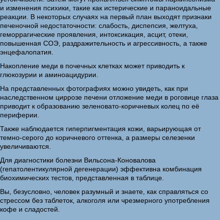
и изменения психики, такие как истерические и параноидальные
реакции. В некоторых случаях на первый план выходят признаки
печеночной недостаточности: слабость, диспепсия, желтуха,
геморрагические проявления, интоксикация, асцит, отеки,
повышенная СОЭ, раздражительность и агрессивность, а также
энцефалопатия.
Накопление меди в почечных клетках может приводить к
глюкозурии и аминоацидурии.
На представленных фотографиях можно увидеть, как при
наследственном циррозе печени отложение меди в роговице глаза
приводит к образованию зеленовато-коричневых колец по её
периферии.
Также наблюдается гиперпигментация кожи, варьирующая от
темно-серого до коричневого оттенка, а размеры селезенки
увеличиваются.
Для диагностики болезни Вильсона-Коновалова
(гепатолентикулярной дегенерации) эффективна комбинация
биохимических тестов, представленная в таблице.
Вы, безусловно, человек разумный и знаете, как справляться со
стрессом без таблеток, алкоголя или чрезмерного употребления
кофе и сладостей.