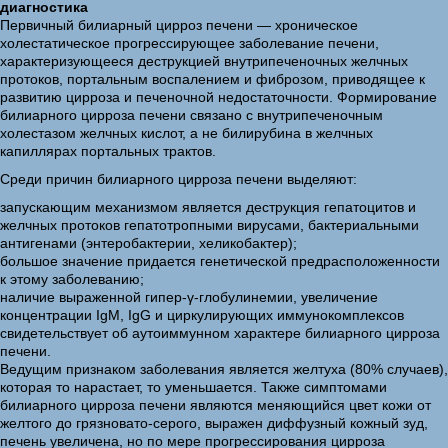
диагностика
Первичный билиарный цирроз печени — хроническое
холестатическое прогрессирующее заболевание печени,
характеризующееся деструкцией внутрипеченочных желчных
протоков, портальным воспалением и фиброзом, приводящее к
развитию цирроза и печеночной недостаточности. Формирование
билиарного цирроза печени связано с внутрипеченочным
холестазом желчных кислот, а не билирубина в желчных
капиллярах портальных трактов.
Среди причин билиарного цирроза печени выделяют:
запускающим механизмом является деструкция гепатоцитов и
желчных протоков гепатотропными вирусами, бактериальными
антигенами (энтеробактерии, хеликобактер);
большое значение придается генетической предрасположенности
к этому заболеванию;
наличие выраженной гипер-γ-глобулинемии, увеличение
концентрации IgM, IgG и циркулирующих иммунокомплексов
свидетельствует об аутоиммунном характере билиарного цирроза
печени.
Ведущим признаком заболевания является желтуха (80% случаев),
которая то нарастает, то уменьшается. Также симптомами
билиарного цирроза печени являются меняющийся цвет кожи от
желтого до грязновато-серого, выражен диффузный кожный зуд,
печень увеличена, но по мере прогрессирования цирроза