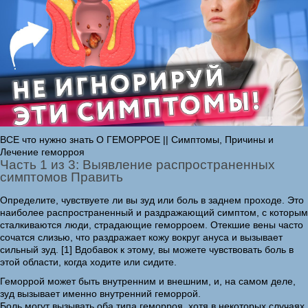
ВСЕ что нужно знать О ГЕМОРРОЕ || Симптомы, Причины и
Лечение геморроя
Часть 1 из 3: Выявление распространенных
симптомов Править
Определите, чувствуете ли вы зуд или боль в заднем проходе. Это
наиболее распространенный и раздражающий симптом, с которым
сталкиваются люди, страдающие геморроем. Отекшие вены часто
сочатся слизью, что раздражает кожу вокруг ануса и вызывает
сильный зуд. [1] Вдобавок к этому, вы можете чувствовать боль в
этой области, когда ходите или сидите.
Геморрой может быть внутренним и внешним, и, на самом деле,
зуд вызывает именно внутренний геморрой.
Боль могут вызывать оба типа геморроя, хотя в некоторых случаях