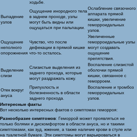
ходьбе.
Ослабление связочного
Ощущение инородного тела
аппарата прямой
Выпадение
в заднем проходе, узлы
кишки, увеличение
узлов
могут быть видны или
геморроидальных
ощущаться при пальпации.
узлов.
Увеличенные
Ощущение
Чувство, что после
геморроидальные узлы
неполного
дефекации в прямой кишке
могут создавать
опорожнения
что-то осталось.
ощущение
препятствия.
Воспаление слизистой
Слизистые выделения из
Выделение
оболочки прямой
заднего прохода, которые
слизи
кишки, связанное с
могут раздражать кожу.
геморроем.
Припухлость и
Воспаление и тромбоз
Отек вокруг
болезненность в области
геморроидальных
ануса
заднего прохода.
узлов.
Интересные факты
Вот несколько интересных фактов о симптомах геморроя:
Разнообразие симптомов
: Геморрой может проявляться не
только болями и дискомфортом в области ануса, но и такими
симптомами, как зуд, жжение, а также наличие крови в стуле или
на туалетной бумаге. Эти симптомы могут варьироваться в