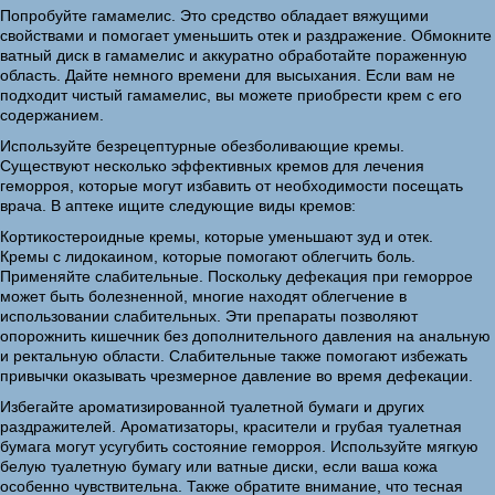
Попробуйте гамамелис. Это средство обладает вяжущими
свойствами и помогает уменьшить отек и раздражение. Обмокните
ватный диск в гамамелис и аккуратно обработайте пораженную
область. Дайте немного времени для высыхания. Если вам не
подходит чистый гамамелис, вы можете приобрести крем с его
содержанием.
Используйте безрецептурные обезболивающие кремы.
Существуют несколько эффективных кремов для лечения
геморроя, которые могут избавить от необходимости посещать
врача. В аптеке ищите следующие виды кремов:
Кортикостероидные кремы, которые уменьшают зуд и отек.
Кремы с лидокаином, которые помогают облегчить боль.
Применяйте слабительные. Поскольку дефекация при геморрое
может быть болезненной, многие находят облегчение в
использовании слабительных. Эти препараты позволяют
опорожнить кишечник без дополнительного давления на анальную
и ректальную области. Слабительные также помогают избежать
привычки оказывать чрезмерное давление во время дефекации.
Избегайте ароматизированной туалетной бумаги и других
раздражителей. Ароматизаторы, красители и грубая туалетная
бумага могут усугубить состояние геморроя. Используйте мягкую
белую туалетную бумагу или ватные диски, если ваша кожа
особенно чувствительна. Также обратите внимание, что тесная