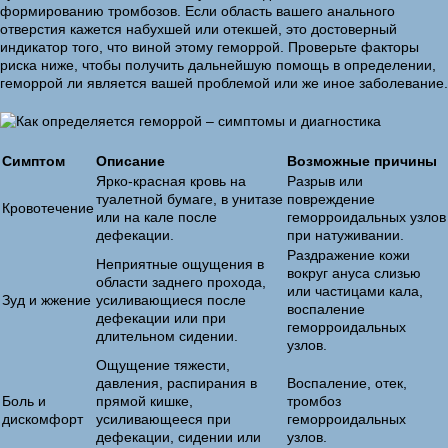
формированию тромбозов. Если область вашего анального
отверстия кажется набухшей или отекшей, это достоверный
индикатор того, что виной этому геморрой. Проверьте факторы
риска ниже, чтобы получить дальнейшую помощь в определении,
геморрой ли является вашей проблемой или же иное заболевание.
Симптом
Описание
Возможные причины
Ярко-красная кровь на
Разрыв или
туалетной бумаге, в унитазе
повреждение
Кровотечение
или на кале после
геморроидальных узлов
дефекации.
при натуживании.
Раздражение кожи
Неприятные ощущения в
вокруг ануса слизью
области заднего прохода,
или частицами кала,
Зуд и жжение
усиливающиеся после
воспаление
дефекации или при
геморроидальных
длительном сидении.
узлов.
Ощущение тяжести,
давления, распирания в
Воспаление, отек,
Боль и
прямой кишке,
тромбоз
дискомфорт
усиливающееся при
геморроидальных
дефекации, сидении или
узлов.