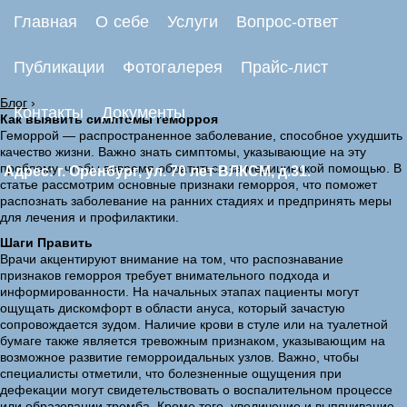
Главная
О себе
Услуги
Вопрос-ответ
Публикации
Фотогалерея
Прайс-лист
Блог
›
Контакты
Документы
Как выявить симптомы геморроя
Геморрой — распространенное заболевание, способное ухудшить
качество жизни. Важно знать симптомы, указывающие на эту
проблему, чтобы вовремя обратиться за медицинской помощью. В
Адрес: г. Оренбург, ул. 70 лет ВЛКСМ, д.31.
статье рассмотрим основные признаки геморроя, что поможет
распознать заболевание на ранних стадиях и предпринять меры
для лечения и профилактики.
Шаги Править
Врачи акцентируют внимание на том, что распознавание
признаков геморроя требует внимательного подхода и
информированности. На начальных этапах пациенты могут
ощущать дискомфорт в области ануса, который зачастую
сопровождается зудом. Наличие крови в стуле или на туалетной
бумаге также является тревожным признаком, указывающим на
возможное развитие геморроидальных узлов. Важно, чтобы
специалисты отметили, что болезненные ощущения при
дефекации могут свидетельствовать о воспалительном процессе
или образовании тромба. Кроме того, увеличение и выпячивание