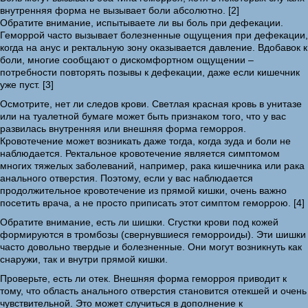
внутренняя форма не вызывает боли абсолютно. [2]
Обратите внимание, испытываете ли вы боль при дефекации.
Геморрой часто вызывает болезненные ощущения при дефекации,
когда на анус и ректальную зону оказывается давление. Вдобавок к
боли, многие сообщают о дискомфортном ощущении –
потребности повторять позывы к дефекации, даже если кишечник
уже пуст. [3]
Осмотрите, нет ли следов крови. Светлая красная кровь в унитазе
или на туалетной бумаге может быть признаком того, что у вас
развилась внутренняя или внешняя форма геморроя.
Кровотечение может возникать даже тогда, когда зуда и боли не
наблюдается. Ректальное кровотечение является симптомом
многих тяжелых заболеваний, например, рака кишечника или рака
анального отверстия. Поэтому, если у вас наблюдается
продолжительное кровотечение из прямой кишки, очень важно
посетить врача, а не просто приписать этот симптом геморрою. [4]
Обратите внимание, есть ли шишки. Сгустки крови под кожей
формируются в тромбозы (свернувшиеся геморроиды). Эти шишки
часто довольно твердые и болезненные. Они могут возникнуть как
снаружи, так и внутри прямой кишки.
Проверьте, есть ли отек. Внешняя форма геморроя приводит к
тому, что область анального отверстия становится отекшей и очень
чувствительной. Это может случиться в дополнение к