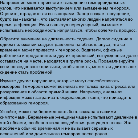
Напряжение может привести к выпадению геморроидальных
узлов, что называется выступанием или выпадением геморроя.
Оцените, страдаете ли вы запорами. Запор создает ощущение,
будто вы «зажаты», что заставляет многих людей напрягаться во
время дефекации. Если ваш стул нерегулярный, вы можете
испытывать необходимость напрягаться, чтобы облегчить процесс.
Обратите внимание на длительность сидения. Долгое сидение в
одном положении создает давление на область ануса, что со
временем может привести к геморрою. Водители, офисные
работники и представители других профессий, вынужденные долго
оставаться на месте, находятся в группе риска. Проанализируйте
свои повседневные привычки, чтобы понять, может ли длительное
сидение стать проблемой.
Изучите другие нарушения, которые могут способствовать
геморрою. Геморрой может возникать не только из-за стресса или
раздражения в области прямой кишки. Например, анальная
инфекция может затрагивать окружающие ткани, что приводит к
образованию геморроя.
Узнайте, может ли беременность быть связана с вашими
симптомами. Беременные женщины чаще испытывают давление в
этой области, особенно из-за воздействия растущего плода. Эта
проблема обычно временная и не вызывает серьезных
осложнений или длительного геморроя после родов.