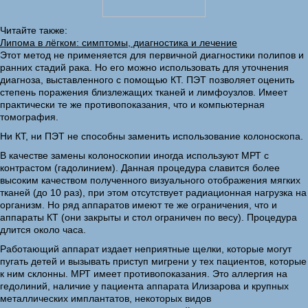
Читайте также:
Липома в лёгком: симптомы, диагностика и лечение
Этот метод не применяется для первичной диагностики полипов и
ранних стадий рака. Но его можно использовать для уточнения
диагноза, выставленного с помощью КТ. ПЭТ позволяет оценить
степень поражения близлежащих тканей и лимфоузлов. Имеет
практически те же противопоказания, что и компьютерная
томография.
Ни КТ, ни ПЭТ не способны заменить использование колоноскопа.
В качестве замены колоноскопии иногда используют МРТ с
контрастом (гадолинием). Данная процедура славится более
высоким качеством полученного визуального отображения мягких
тканей (до 10 раз), при этом отсутствует радиационная нагрузка на
организм. Но ряд аппаратов имеют те же ограничения, что и
аппараты КТ (они закрыты и стол ограничен по весу). Процедура
длится около часа.
Работающий аппарат издает неприятные щелки, которые могут
пугать детей и вызывать приступ мигрени у тех пациентов, которые
к ним склонны. МРТ имеет противопоказания. Это аллергия на
гедолиний, наличие у пациента аппарата Илизарова и крупных
металлических имплантатов, некоторых видов