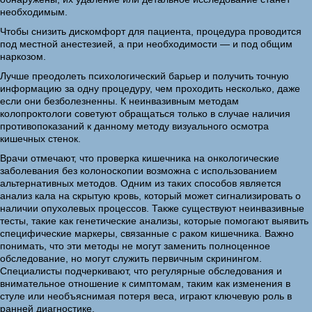
необходимым.
Чтобы снизить дискомфорт для пациента, процедура проводится
под местной анестезией, а при необходимости — и под общим
наркозом.
Лучше преодолеть психологический барьер и получить точную
информацию за одну процедуру, чем проходить несколько, даже
если они безболезненны. К неинвазивным методам
колопроктологи советуют обращаться только в случае наличия
противопоказаний к данному методу визуального осмотра
кишечных стенок.
Врачи отмечают, что проверка кишечника на онкологические
заболевания без колоноскопии возможна с использованием
альтернативных методов. Одним из таких способов является
анализ кала на скрытую кровь, который может сигнализировать о
наличии опухолевых процессов. Также существуют неинвазивные
тесты, такие как генетические анализы, которые помогают выявить
специфические маркеры, связанные с раком кишечника. Важно
понимать, что эти методы не могут заменить полноценное
обследование, но могут служить первичным скринингом.
Специалисты подчеркивают, что регулярные обследования и
внимательное отношение к симптомам, таким как изменения в
стуле или необъяснимая потеря веса, играют ключевую роль в
ранней диагностике.