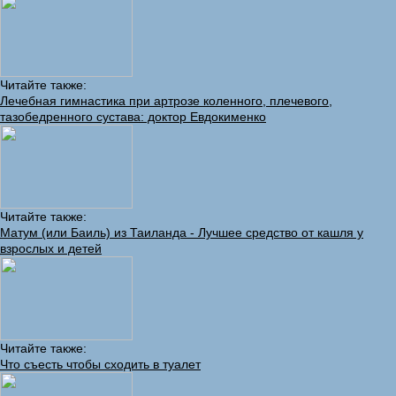
Читайте также:
Лечебная гимнастика при артрозе коленного, плечевого,
тазобедренного сустава: доктор Евдокименко
Читайте также:
Матум (или Баиль) из Таиланда - Лучшее средство от кашля у
взрослых и детей
Читайте также:
Что съесть чтобы сходить в туалет