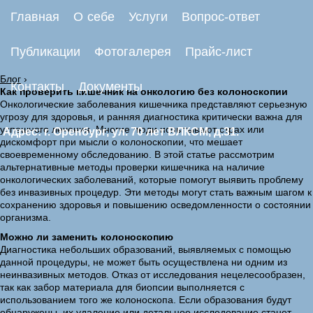
Главная
О себе
Услуги
Вопрос-ответ
Публикации
Фотогалерея
Прайс-лист
Блог
›
Контакты
Документы
Как проверить кишечник на онкологию без колоноскопии
Онкологические заболевания кишечника представляют серьезную
угрозу для здоровья, и ранняя диагностика критически важна для
успешного лечения. Многие люди испытывают страх или
Адрес: г. Оренбург, ул. 70 лет ВЛКСМ, д.31.
дискомфорт при мысли о колоноскопии, что мешает
своевременному обследованию. В этой статье рассмотрим
альтернативные методы проверки кишечника на наличие
онкологических заболеваний, которые помогут выявить проблему
без инвазивных процедур. Эти методы могут стать важным шагом к
сохранению здоровья и повышению осведомленности о состоянии
организма.
Можно ли заменить колоноскопию
Диагностика небольших образований, выявляемых с помощью
данной процедуры, не может быть осуществлена ни одним из
неинвазивных методов. Отказ от исследования нецелесообразен,
так как забор материала для биопсии выполняется с
использованием того же колоноскопа. Если образования будут
обнаружены, их удаление или детальное исследование станет