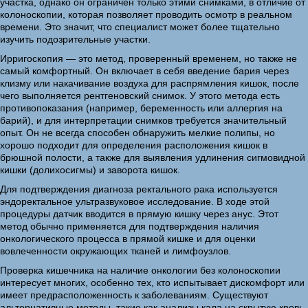
участка, однако он ограничен только этими снимками, в отличие от
колоноскопии, которая позволяет проводить осмотр в реальном
времени. Это значит, что специалист может более тщательно
изучить подозрительные участки.
Ирригоскопия — это метод, проверенный временем, но также не
самый комфортный. Он включает в себя введение бария через
клизму или накачивание воздуха для распрямления кишок, после
чего выполняется рентгеновский снимок. У этого метода есть
противопоказания (например, беременность или аллергия на
барий), и для интерпретации снимков требуется значительный
опыт. Он не всегда способен обнаружить мелкие полипы, но
хорошо подходит для определения расположения кишок в
брюшной полости, а также для выявления удлинения сигмовидной
кишки (долихосигмы) и заворота кишок.
Для подтверждения диагноза ректального рака используется
эндоректальное ультразвуковое исследование. В ходе этой
процедуры датчик вводится в прямую кишку через анус. Этот
метод обычно применяется для подтверждения наличия
онкологического процесса в прямой кишке и для оценки
вовлеченности окружающих тканей и лимфоузлов.
Проверка кишечника на наличие онкологии без колоноскопии
интересует многих, особенно тех, кто испытывает дискомфорт или
имеет предрасположенность к заболеваниям. Существуют
альтернативные методы, такие как анализы кала на скрытую кровь,