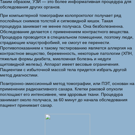
Таким образом, УЗИ — это более информативная процедура для
обследования других органов.
При компьютерной томографии колопроктолог получает ряд
послойных снимков толстой и сигмовидной кишок. Такая
процедура занимает не менее получаса. Она безболезненна.
Обследование делается с применением контрастного вещества.
Процедура проводится в специальном помещении, поэтому люди,
страдающие клаустрофобией, не смогут ее перенести.
Противопоказанием к такому тестированию является аллергия на
контрастное вещество, беременность, некоторые патологии (ХПН,
тяжелые формы диабета, миеломная болезнь и недуги
щитовидной железы). Аппарат имеет весовые ограничения.
Пациентам с избыточной массой тела придется избрать другой
метод диагностики.
Позитронно-эмиссионный метод томографии, или ПЭТ, основан на
применении радиоактивного сахара. Клетки раковой опухоли
поглощают его интенсивнее, чем здоровые ткани. Процедура
занимает около получаса, за 60 минут до начала обследования
пациент принимает сахар.