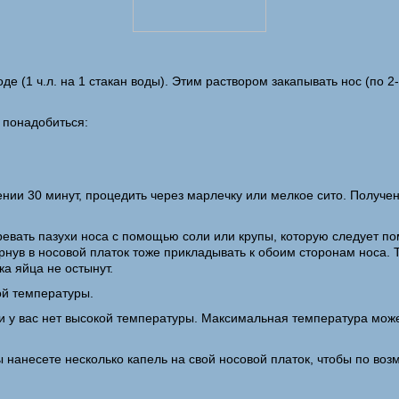
де (1 ч.л. на 1 стакан воды). Этим раствором закапывать нос (по 
м понадобиться:
ении 30 минут, процедить через марлечку или мелкое сито. Получе
евать пазухи носа с помощью соли или крупы, которую следует пом
ернув в носовой платок тоже прикладывать к обоим сторонам носа.
ка яйца не остынут.
ой температуры.
ли у вас нет высокой температуры. Максимальная температура мож
ы нанесете несколько капель на свой носовой платок, чтобы по во