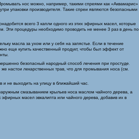
 Промывать нос можно, например, такими спреями как «Аквамарис»
утри упаковки производителя. Такие спреи являются безопасными
надобится всего 3 капли одного из этих эфирных масел, которые
м. Эти процедуры необходимо проводить не менее 3 раз в день по
ьку масла за ухом или у себя на запястье. Если в течение
жно еще купить качественный продукт, чтобы был эффект от
нты.
овершенно безопасный народный способ лечения при простуде.
же настои лекарственных трав, что для промывания носа (см.
 и не выходить на улицу в ближайший час.
 наружным смазыванием крыльев носа маслом чайного дерева, а
 эфирных масел эвкалипта или чайного дерева, добавив их в