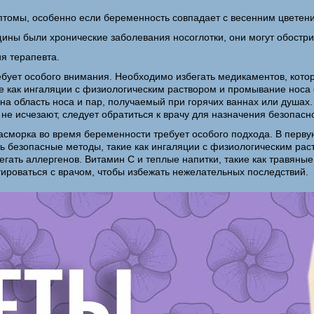
птомы, особенно если беременность совпадает с весенним цветен
ины были хронические заболевания носоглотки, они могут обострит
я терапевта.
бует особого внимания. Необходимо избегать медикаментов, котор
е как ингаляции с физиологическим раствором и промывание носа
на область носа и пар, получаемый при горячих ваннах или душах
не исчезают, следует обратиться к врачу для назначения безопасн
асморка во время беременности требует особого подхода. В первую
ать безопасные методы, такие как ингаляции с физиологическим р
ать аллергенов. Витамин C и теплые напитки, такие как травяные 
роваться с врачом, чтобы избежать нежелательных последствий.