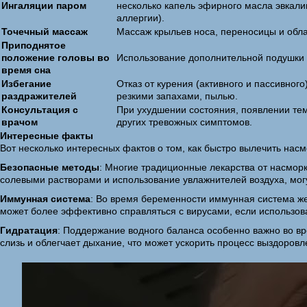
Ингаляции паром
несколько капель эфирного масла эвкалип
аллергии).
Точечный массаж
Массаж крыльев носа, переносицы и обл
Приподнятое
положение головы во
Использование дополнительной подушки 
время сна
Избегание
Отказ от курения (активного и пассивного
раздражителей
резкими запахами, пылью.
Консультация с
При ухудшении состояния, появлении тем
врачом
других тревожных симптомов.
Интересные факты
Вот несколько интересных фактов о том, как быстро вылечить нас
Безопасные методы
: Многие традиционные лекарства от насмор
солевыми растворами и использование увлажнителей воздуха, могу
Иммунная система
: Во время беременности иммунная система жен
может более эффективно справляться с вирусами, если использова
Гидратация
: Поддержание водного баланса особенно важно во вр
слизь и облегчает дыхание, что может ускорить процесс выздоровл