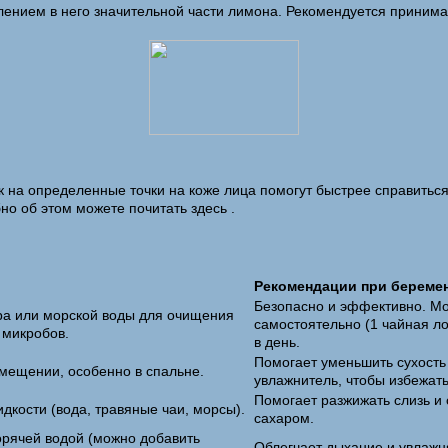
влением в него значительной части лимона. Рекомендуется принима
 на определенные точки на коже лица помогут быстрее справиться
но об этом можете почитать здесь .
Рекомендации при береме
Безопасно и эффективно. Мо
ра или морской воды для очищения
самостоятельно (1 чайная ло
 микробов.
в день.
Помогает уменьшить сухость 
мещении, особенно в спальне.
увлажнитель, чтобы избежат
Помогает разжижать слизь и 
дкости (вода, травяные чаи, морсы).
сахаром.
орячей водой (можно добавить
Облегчает дыхание и увлажн