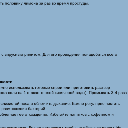
ть половину лимона за раз во время простуды.
 с вирусным ринитом. Для его проведения понадобится всего
нности
жно использовать готовые спреи или приготовить раствор
жка соли на 1 стакан теплой кипяченой воды). Промывать 3-4 раза
слизистой носа и облегчить дыхание. Важно регулярно чистить
ь размножения бактерий.
облегчает ее отхождение. Избегайте напитков с кофеином и
яет слизистую. Будьте осторожны, чтобы не обжечься паром. Не