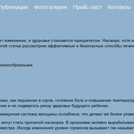
Публикации
Фотогалерея
Прайс-лист
Контакты
т изменения, и здоровье становится приоритетом. Насморк, хотя 
этой статье рассмотрим эффективные и безопасные способы лечен
разнообразными:
ы, как першение в горле, головная боль и повышение температуры
ние и не подвергать риску здоровье будущего ребенка.
 иммунная система женщины ослаблена, что делает её более уязв
огут стать причиной насморка. В организме активно вырабатывают
риместре. Иногда изменения уровня гормонов вызывают так называ