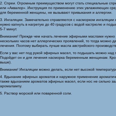
2. Спреи. Огромным преимуществом могут стать специальные спре
или «Аквалор». Инструкция по применению этих увлажняющих сред
для беременной женщины, не вызывают привыкания и аллергии.
3. Ингаляции. Замечательно справляются с насморком ингаляции н
нужно капнуть в нагретую до 40 градусов с водой кастрюлю и под
5-7 минут.
Внимание! Прежде чем начать лечение эфирными маслами нужно пр
нескольких часов нет аллергических проявлений, то тогда можно 
лечения. Поэтому выбирать лучше масла австрийского производств
Если у вас нет под рукой эфирных масел, то подышать можно над 
Подойдет он и для лечения насморка беременным женщинам. Кроме 
выше).
Внимание! Ингаляции можно делать, если нет высокой температуры
4. Вдыхание эфирных ароматов и наружное применение ароматичес
также вдыханием ароматов эфирных масел, если нос не сильно за
аромалампу.
5. Раствор морской или поваренной соли.