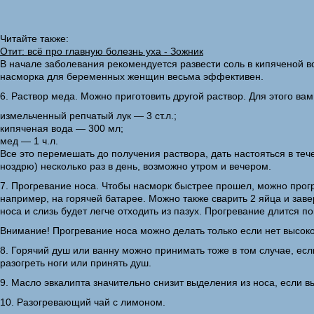
Читайте также:
Отит: всё про главную болезнь уха - Зожник
В начале заболевания рекомендуется развести соль в кипяченой во
насморка для беременных женщин весьма эффективен.
6. Раствор меда. Можно приготовить другой раствор. Для этого ва
измельченный репчатый лук — 3 ст.л.;
кипяченая вода — 300 мл;
мед — 1 ч.л.
Все это перемешать до получения раствора, дать настояться в теч
ноздрю) несколько раз в день, возможно утром и вечером.
7. Прогревание носа. Чтобы насморк быстрее прошел, можно прогр
например, на горячей батарее. Можно также сварить 2 яйца и зав
носа и слизь будет легче отходить из пазух. Прогревание длится по
Внимание! Прогревание носа можно делать только если нет высок
8. Горячий душ или ванну можно принимать тоже в том случае, ес
разогреть ноги или принять душ.
9. Масло эвкалипта значительно снизит выделения из носа, если в
10. Разогревающий чай с лимоном.