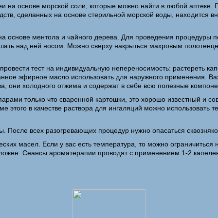
и на основе морской соли, которые можно найти в любой аптеке.
ств, сделанных на основе стерильной морской воды, находится вн
а основе ментола и чайного дерева. Для проведения процедуры по
ышать над ней носом. Можно сверху накрыться махровым полотенце
овести тест на индивидуальную непереносимость: растереть капел
данное эфирное масло использовать для наружного применения. Ва
а, они холодного отжима и содержат в себе всю полезные компоне
парами только что сваренной картошки, это хорошо известный и с
этого в качестве раствора для ингаляций можно использовать те 
. После всех разогревающих процедур нужно опасаться сквозняков
ких масел. Если у вас есть температура, то можно ограничиться
ложен. Сеансы ароматерапии проводят с применением 1-2 капелек