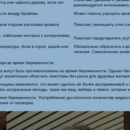
та или чайного дерева, если нет
рекомендуется использовать
асти между бровями.
Может помочь улучшить кро
или подъем изголовья кровати.
Помогает уменьшить отек сли
), избегание контакта с аллергенами,
Помогает предотвратить усу
пературы, боли в горле, кашля или
Обязательно обратитесь к вр
лечения. Самолечение может
морк во время беременности:
ка могут быть противопоказаны во время беременности. Однако бе
т значительно облегчить симптомы без риска для здоровья матери
щины изменяется, что может сделать её более восприимчивой к пр
ть натуральные методы, такие как мед, имбирь и лимон, которые м
емя беременности. Употребление достаточного количества жидкости
ения от насморка.