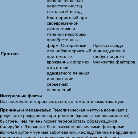
печени, почечная
недостаточность),
летальный исход.
Благоприятный при
своевременной
диагностике и
лечении некоторых
приобретенных
форм. Осторожный
Прогноз всегда
или неблагоприятный
индивидуален и
Прогноз
при тяжелых
требует оценки
врожденных формах,
множества факторов.
отсутствии
адекватного лечения
или развитии
серьезных
осложнений.
Интересные факты
Вот несколько интересных фактов о гемолитической желтухе:
Причины и механизмы
: Гемолитическая желтуха возникает в
результате разрушения эритроцитов (красных кровяных клеток)
быстрее, чем печень может переработать образующийся
билирубин. Это может быть вызвано различными факторами,
включая аутоиммунные заболевания, наследственные нарушения
(например, серповидно-клеточная анемия) или инфекции.