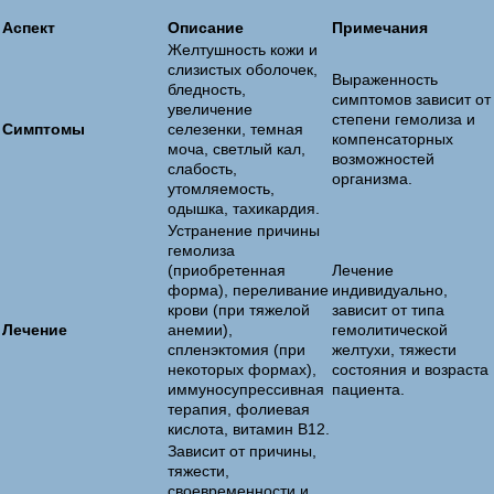
Аспект
Описание
Примечания
Желтушность кожи и
слизистых оболочек,
Выраженность
бледность,
симптомов зависит от
увеличение
степени гемолиза и
Симптомы
селезенки, темная
компенсаторных
моча, светлый кал,
возможностей
слабость,
организма.
утомляемость,
одышка, тахикардия.
Устранение причины
гемолиза
(приобретенная
Лечение
форма), переливание
индивидуально,
крови (при тяжелой
зависит от типа
Лечение
анемии),
гемолитической
спленэктомия (при
желтухи, тяжести
некоторых формах),
состояния и возраста
иммуносупрессивная
пациента.
терапия, фолиевая
кислота, витамин B12.
Зависит от причины,
тяжести,
своевременности и