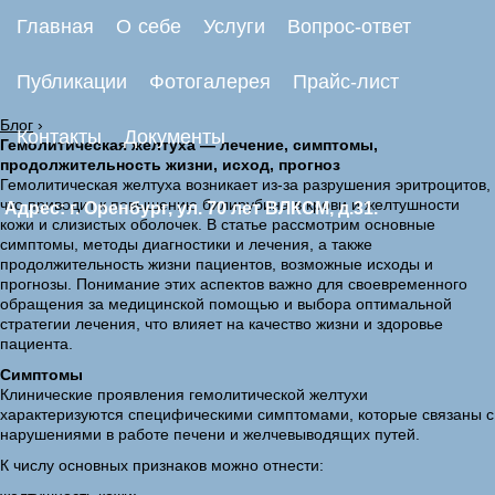
Главная
О себе
Услуги
Вопрос-ответ
Публикации
Фотогалерея
Прайс-лист
Блог
›
Контакты
Документы
Гемолитическая желтуха — лечение, симптомы,
продолжительность жизни, исход, прогноз
Гемолитическая желтуха возникает из-за разрушения эритроцитов,
что приводит к повышению билирубина в крови и желтушности
Адрес: г. Оренбург, ул. 70 лет ВЛКСМ, д.31.
кожи и слизистых оболочек. В статье рассмотрим основные
симптомы, методы диагностики и лечения, а также
продолжительность жизни пациентов, возможные исходы и
прогнозы. Понимание этих аспектов важно для своевременного
обращения за медицинской помощью и выбора оптимальной
стратегии лечения, что влияет на качество жизни и здоровье
пациента.
Симптомы
Клинические проявления гемолитической желтухи
характеризуются специфическими симптомами, которые связаны с
нарушениями в работе печени и желчевыводящих путей.
К числу основных признаков можно отнести: