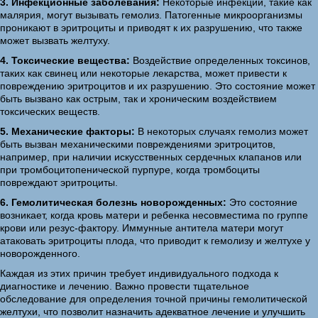
3. Инфекционные заболевания:
Некоторые инфекции, такие как
малярия, могут вызывать гемолиз. Патогенные микроорганизмы
проникают в эритроциты и приводят к их разрушению, что также
может вызвать желтуху.
4. Токсические вещества:
Воздействие определенных токсинов,
таких как свинец или некоторые лекарства, может привести к
повреждению эритроцитов и их разрушению. Это состояние может
быть вызвано как острым, так и хроническим воздействием
токсических веществ.
5. Механические факторы:
В некоторых случаях гемолиз может
быть вызван механическими повреждениями эритроцитов,
например, при наличии искусственных сердечных клапанов или
при тромбоцитопенической пурпуре, когда тромбоциты
повреждают эритроциты.
6. Гемолитическая болезнь новорожденных:
Это состояние
возникает, когда кровь матери и ребенка несовместима по группе
крови или резус-фактору. Иммунные антитела матери могут
атаковать эритроциты плода, что приводит к гемолизу и желтухе у
новорожденного.
Каждая из этих причин требует индивидуального подхода к
диагностике и лечению. Важно провести тщательное
обследование для определения точной причины гемолитической
желтухи, что позволит назначить адекватное лечение и улучшить