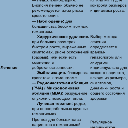
— Редко: ангиография.
КТ или МРТ) для
Биопсия печени обычно не
контроля размеров
рекомендуется из-за риска
и динамики роста.
кровотечения.
—
Наблюдение:
для
большинства бессимптомных
гемангиом.
—
Хирургическое удаление:
Выбор метода
при больших размерах,
лечения
быстром росте, выраженных
определяется
симптомах, риске осложнений
врачом-
(разрыв), или если есть
гепатологом или
сомнения в
хирургом
Лечение
доброкачественности.
индивидуально для
—
Эмболизация:
блокировка
каждого пациента,
кровотока к гемангиоме.
исходя из размера,
—
Радиочастотная абляция
симптомов,
(РЧА) / Микроволновая
динамики роста и
абляция (МВА):
разрушение
общего состояния
опухоли с помощью тепла.
здоровья.
—
Лучевая терапия:
редко,
при неоперабельных крупных
гемангиомах.
Прогноз для большинства
Регулярное
пациентов с гемангиомой
медицинское