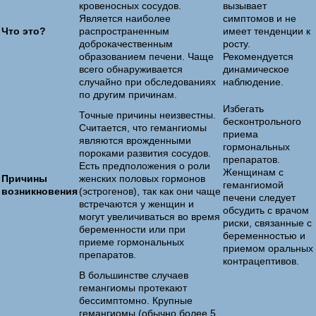
кровеносных сосудов.
вызывает
Является наиболее
симптомов и не
Что это?
распространенным
имеет тенденции к
доброкачественным
росту.
образованием печени. Чаще
Рекомендуется
всего обнаруживается
динамическое
случайно при обследованиях
наблюдение.
по другим причинам.
Избегать
Точные причины неизвестны.
бесконтрольного
Считается, что гемангиомы
приема
являются врожденными
гормональных
пороками развития сосудов.
препаратов.
Есть предположения о роли
Женщинам с
Причины
женских половых гормонов
гемангиомой
возникновения
(эстрогенов), так как они чаще
печени следует
встречаются у женщин и
обсудить с врачом
могут увеличиваться во время
риски, связанные с
беременности или при
беременностью и
приеме гормональных
приемом оральных
препаратов.
контрацептивов.
В большинстве случаев
гемангиомы протекают
бессимптомно. Крупные
гемангиомы (обычно более 5