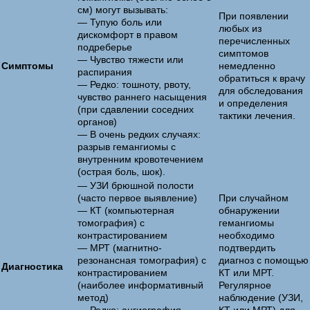
см) могут вызывать:
При появлении
— Тупую боль или
любых из
дискомфорт в правом
перечисленных
подреберье
симптомов
— Чувство тяжести или
Симптомы
немедленно
распирания
обратиться к врачу
— Редко: тошноту, рвоту,
для обследования
чувство раннего насыщения
и определения
(при сдавлении соседних
тактики лечения.
органов)
— В очень редких случаях:
разрыв гемангиомы с
внутренним кровотечением
(острая боль, шок).
— УЗИ брюшной полости
(часто первое выявление)
При случайном
— КТ (компьютерная
обнаружении
томография) с
гемангиомы
контрастированием
необходимо
— МРТ (магнитно-
подтвердить
резонансная томография) с
диагноз с помощью
Диагностика
контрастированием
КТ или МРТ.
(наиболее информативный
Регулярное
метод)
наблюдение (УЗИ,