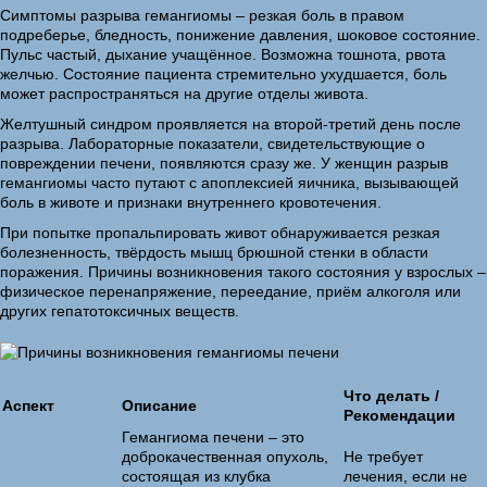
Симптомы разрыва гемангиомы – резкая боль в правом
подреберье, бледность, понижение давления, шоковое состояние.
Пульс частый, дыхание учащённое. Возможна тошнота, рвота
желчью. Состояние пациента стремительно ухудшается, боль
может распространяться на другие отделы живота.
Желтушный синдром проявляется на второй-третий день после
разрыва. Лабораторные показатели, свидетельствующие о
повреждении печени, появляются сразу же. У женщин разрыв
гемангиомы часто путают с апоплексией яичника, вызывающей
боль в животе и признаки внутреннего кровотечения.
При попытке пропальпировать живот обнаруживается резкая
болезненность, твёрдость мышц брюшной стенки в области
поражения. Причины возникновения такого состояния у взрослых –
физическое перенапряжение, переедание, приём алкоголя или
других гепатотоксичных веществ.
Что делать /
Аспект
Описание
Рекомендации
Гемангиома печени – это
доброкачественная опухоль,
Не требует
состоящая из клубка
лечения, если не