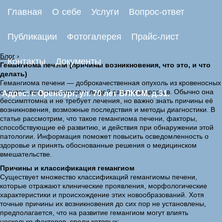
Главная
О себе
Услуги
Вопрос-ответ
Публикации
Фотогалерея
Прайс-лист
Блог
›
Контакты
Документы
Гемангиома печени (причины возникновения, что это, и что
делать)
Гемангиома печени — доброкачественная опухоль из кровеносных
сосудов, встречающаяся у людей разных возрастов. Обычно она
Адрес: г. Оренбург, ул. 70 лет ВЛКСМ, д.31.
бессимптомна и не требует лечения, но важно знать причины её
возникновения, возможные последствия и методы диагностики. В
статье рассмотрим, что такое гемангиома печени, факторы,
способствующие её развитию, и действия при обнаружении этой
патологии. Информация поможет повысить осведомленность о
здоровье и принять обоснованные решения о медицинском
вмешательстве.
Причины и классификация гемангиом
Существует множество классификаций гемангиомы печени,
которые отражают клинические проявления, морфологические
характеристики и происхождение этих новообразований. Хотя
точные причины их возникновения до сих пор не установлены,
предполагается, что на развитие гемангиом могут влиять
несколько факторов, среди которых: