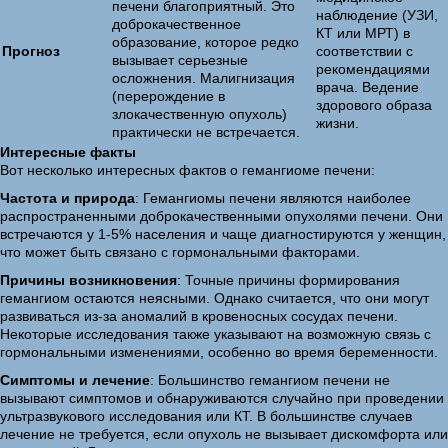
печени благоприятный. Это
наблюдение (УЗИ,
доброкачественное
КТ или МРТ) в
образование, которое редко
Прогноз
соответствии с
вызывает серьезные
рекомендациями
осложнения. Малигнизация
врача. Ведение
(перерождение в
здорового образа
злокачественную опухоль)
жизни.
практически не встречается.
Интересные факты
Вот несколько интересных фактов о гемангиоме печени:
Частота и природа
: Гемангиомы печени являются наиболее
распространенными доброкачественными опухолями печени. Они
встречаются у 1-5% населения и чаще диагностируются у женщин,
что может быть связано с гормональными факторами.
Причины возникновения
: Точные причины формирования
гемангиом остаются неясными. Однако считается, что они могут
развиваться из-за аномалий в кровеносных сосудах печени.
Некоторые исследования также указывают на возможную связь с
гормональными изменениями, особенно во время беременности.
Симптомы и лечение
: Большинство гемангиом печени не
вызывают симптомов и обнаруживаются случайно при проведении
ультразвукового исследования или КТ. В большинстве случаев
лечение не требуется, если опухоль не вызывает дискомфорта или