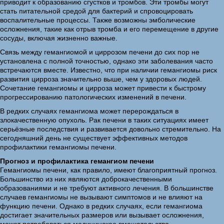
приводит к образованию сгустков и тромбов. Эти тромбы могут
стать питательной средой для бактерий и спровоцировать
воспалительные процессы. Также возможны эмболические
осложнения, такие как отрыв тромба и его перемещение в другие
сосуды, включая жизненно важные.
Связь между гемангиомой и циррозом печени до сих пор не
установлена с полной точностью, однако эти заболевания часто
встречаются вместе. Известно, что при наличии гемангиомы риск
развития цирроза значительно выше, чем у здоровых людей.
Сочетание гемангиомы и цирроза может привести к быстрому
прогрессированию патологических изменений в печени.
В редких случаях гемангиома может перерождаться в
злокачественную опухоль. Рак печени в таких ситуациях имеет
серьёзные последствия и развивается довольно стремительно. На
сегодняшний день не существует эффективных методов
профилактики гемангиомы печени.
Прогноз и профилактика гемангиом печени
Гемангиомы печени, как правило, имеют благоприятный прогноз.
Большинство из них являются доброкачественными
образованиями и не требуют активного лечения. В большинстве
случаев гемангиомы не вызывают симптомов и не влияют на
функцию печени. Однако в редких случаях, если гемангиома
достигает значительных размеров или вызывает осложнения,