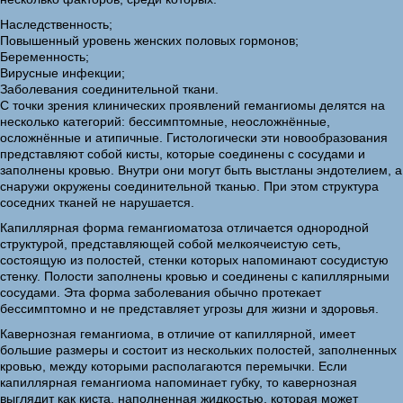
Наследственность;
Повышенный уровень женских половых гормонов;
Беременность;
Вирусные инфекции;
Заболевания соединительной ткани.
С точки зрения клинических проявлений гемангиомы делятся на
несколько категорий: бессимптомные, неосложнённые,
осложнённые и атипичные. Гистологически эти новообразования
представляют собой кисты, которые соединены с сосудами и
заполнены кровью. Внутри они могут быть выстланы эндотелием, а
снаружи окружены соединительной тканью. При этом структура
соседних тканей не нарушается.
Капиллярная форма гемангиоматоза отличается однородной
структурой, представляющей собой мелкоячеистую сеть,
состоящую из полостей, стенки которых напоминают сосудистую
стенку. Полости заполнены кровью и соединены с капиллярными
сосудами. Эта форма заболевания обычно протекает
бессимптомно и не представляет угрозы для жизни и здоровья.
Кавернозная гемангиома, в отличие от капиллярной, имеет
большие размеры и состоит из нескольких полостей, заполненных
кровью, между которыми располагаются перемычки. Если
капиллярная гемангиома напоминает губку, то кавернозная
выглядит как киста, наполненная жидкостью, которая может