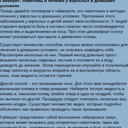
Гайморит: симптомы и лечение у взрослых в домашних
условиях
Теперь давайте поговорим о гайморите, его симптомах и методах
лечения у взрослых в домашних условиях. Протекание этого
заболевания у взрослых и детей имеет свои особенности. У людей
старшего возраста боль в носовых пазухах часто сопровождается
отеком век и выделениями из носа. При этом дискомфорт в носу
может усиливаться при кашле и движениях головы.
Существует множество способов, которые можно использовать для
лечения в домашних условиях, не опасаясь навредить себе.
Рассмотрим несколько из них. Первый метод довольно прост:
возьмите несколько лавровых листьев и положите их в воду,
доведите до кипения. Затем периодически опускайте в полученный
отвар тряпочку и аккуратно втирайте ее в воспаленную область
носа, пока жидкость остается горячей.
Другой способ – это промывание носа. Для этого вам понадобится
маленькая клизма и отвар ромашки. Наберите теплую жидкость в
клизму и, наклонив голову, влейте отвар в одну из ноздрей, чтобы
он вытекал из другой. Процедуру следует повторить несколько раз,
меняя ноздри. Существует множество видео, которые подробно
объясняют, как правильно проводить такое промывание.
Гайморит представляет собой воспаление гайморовых пазух,
которое может вызывать ряд неприятных симптомов, таких как
головная боль, заложенность носа, выделения и боль в области