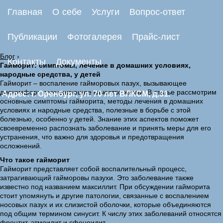
Главная
О себе
Услуги
Вопрос-ответ
Публикации
Фотогалерея
Прайс-лист
Блог
›
Контакты
Документы
Гайморит: симптомы, лечение в домашних условиях,
народные средства, у детей
Гайморит – воспаление гайморовых пазух, вызывающее
дискомфорт и ухудшающее качество жизни. В статье рассмотрим
Адрес: г. Оренбург, ул. 70 лет ВЛКСМ, д.31.
основные симптомы гайморита, методы лечения в домашних
условиях и народные средства, полезные в борьбе с этой
болезнью, особенно у детей. Знание этих аспектов поможет
своевременно распознать заболевание и принять меры для его
устранения, что важно для здоровья и предотвращения
осложнений.
Что такое гайморит
Гайморит представляет собой воспалительный процесс,
затрагивающий гайморовы пазухи. Это заболевание также
известно под названием максиллит. При обсуждении гайморита
стоит упомянуть и другие патологии, связанные с воспалением
носовых пазух и их слизистой оболочки, которые объединяются
под общим термином синусит. К числу этих заболеваний относятся
фронтит, этмоидит и сфеноидит.