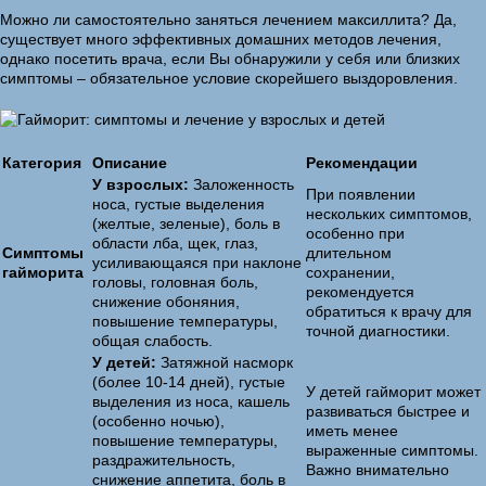
Можно ли самостоятельно заняться лечением максиллита? Да,
существует много эффективных домашних методов лечения,
однако посетить врача, если Вы обнаружили у себя или близких
симптомы – обязательное условие скорейшего выздоровления.
Категория
Описание
Рекомендации
У взрослых:
Заложенность
При появлении
носа, густые выделения
нескольких симптомов,
(желтые, зеленые), боль в
особенно при
области лба, щек, глаз,
Симптомы
длительном
усиливающаяся при наклоне
гайморита
сохранении,
головы, головная боль,
рекомендуется
снижение обоняния,
обратиться к врачу для
повышение температуры,
точной диагностики.
общая слабость.
У детей:
Затяжной насморк
(более 10-14 дней), густые
У детей гайморит может
выделения из носа, кашель
развиваться быстрее и
(особенно ночью),
иметь менее
повышение температуры,
выраженные симптомы.
раздражительность,
Важно внимательно
снижение аппетита, боль в