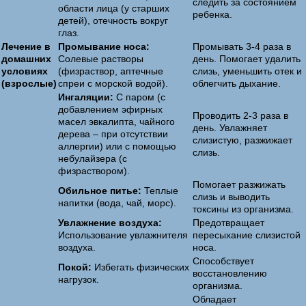
следить за состоянием
области лица (у старших
ребенка.
детей), отечность вокруг
глаз.
Лечение в
Промывание носа:
Промывать 3-4 раза в
домашних
Солевые растворы
день. Помогает удалить
условиях
(физраствор, аптечные
слизь, уменьшить отек и
(взрослые)
спреи с морской водой).
облегчить дыхание.
Ингаляции:
С паром (с
добавлением эфирных
Проводить 2-3 раза в
масел эвкалипта, чайного
день. Увлажняет
дерева – при отсутствии
слизистую, разжижает
аллергии) или с помощью
слизь.
небулайзера (с
физраствором).
Помогает разжижать
Обильное питье:
Теплые
слизь и выводить
напитки (вода, чай, морс).
токсины из организма.
Увлажнение воздуха:
Предотвращает
Использование увлажнителя
пересыхание слизистой
воздуха.
носа.
Способствует
Покой:
Избегать физических
восстановлению
нагрузок.
организма.
Обладает