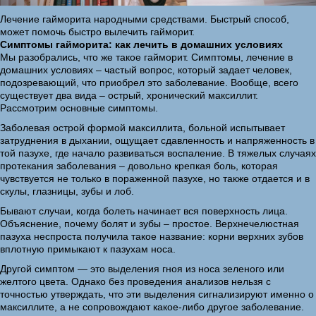
Лечение гайморита народными средствами. Быстрый способ,
может помочь быстро вылечить гайморит.
Симптомы гайморита: как лечить в домашних условиях
Мы разобрались, что же такое гайморит. Симптомы, лечение в
домашних условиях – частый вопрос, который задает человек,
подозревающий, что приобрел это заболевание. Вообще, всего
существует два вида – острый, хронический максиллит.
Рассмотрим основные симптомы.
Заболевая острой формой максиллита, больной испытывает
затруднения в дыхании, ощущает сдавленность и напряженность в
той пазухе, где начало развиваться воспаление. В тяжелых случаях
протекания заболевания – довольно крепкая боль, которая
чувствуется не только в пораженной пазухе, но также отдается и в
скулы, глазницы, зубы и лоб.
Бывают случаи, когда болеть начинает вся поверхность лица.
Объяснение, почему болят и зубы – простое. Верхнечелюстная
пазуха неспроста получила такое название: корни верхних зубов
вплотную примыкают к пазухам носа.
Другой симптом — это выделения гноя из носа зеленого или
желтого цвета. Однако без проведения анализов нельзя с
точностью утверждать, что эти выделения сигнализируют именно о
максиллите, а не сопровождают какое-либо другое заболевание.