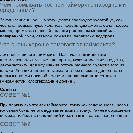
Чем промывать нос при гайморите народными
средствами?
Закапывание в нос — в этих целях используют золотой ус, сок
чеснока, редьки, лука, каланхоэ, корень цикламена, облепиховое
масло, промывка носовой полости раствором морской или
поваренной соли, отваром ромашки, перекисью водорода.
Что очень хорошо помогает от гайморита?
Лечение гнойного гайморита. Назначают антибиотики,
противовоспалительные препараты, муколитические средства,
деконгестанты для улучшения оттока гнойного содержимого из
пазухи. Лечение гнойного гайморита без прокола дополняется
промываниями носовой полости растворами антисептиков
(мирамистин, хлоргексидин и другие).
Советы
СОВЕТ №1
При первых симптомах гайморита, таких как заложенность носа и
головная боль, не откладывайте визит к врачу. Раннее обращение
поможет избежать осложнений и назначить правильное лечение.
СОВЕТ №2