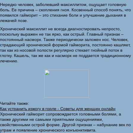
Нередко человек, заболевший максиллитом, ощущает головную
боль. Ее причина – скопления гноя. Косвенный способ понять, что
появился гайморит – это стихание боли и улучшение дыхания в
лежачей позе.
Хронический максиллит не всегда диагностировать непросто,
поскольку выражен не так ярко, как острый. Главный признак –
постоянный насморк. Также периодически заложен нос. Человек,
страдающий хронической формой гайморита, постоянно кашляет,
так как из носовой полости регулярно стекает гнойный поток в
глотку. Кашель, так же как и насморк не поддается традиционному
лечению.
Читайте также:
Как устранить изжогу в горле - Советы для женщин онлайн
Хронический гайморит сопровождается головными болями, а
также другими не самыми приятными ощущениями,
свойственными острой форме. Другой признак – набухание век по
утрам и появление хронического конъюнктивита.