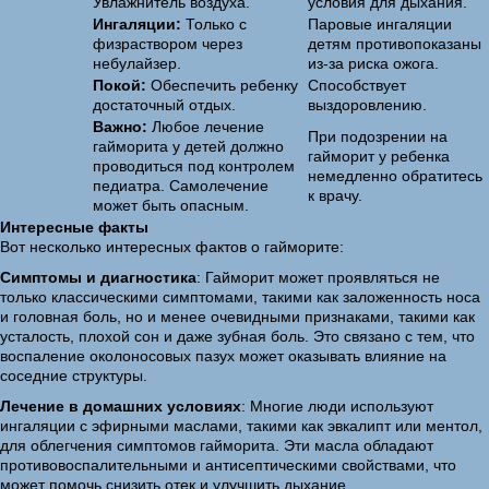
Увлажнитель воздуха.
условия для дыхания.
Ингаляции:
Только с
Паровые ингаляции
физраствором через
детям противопоказаны
небулайзер.
из-за риска ожога.
Покой:
Обеспечить ребенку
Способствует
достаточный отдых.
выздоровлению.
Важно:
Любое лечение
При подозрении на
гайморита у детей должно
гайморит у ребенка
проводиться под контролем
немедленно обратитесь
педиатра. Самолечение
к врачу.
может быть опасным.
Интересные факты
Вот несколько интересных фактов о гайморите:
Симптомы и диагностика
: Гайморит может проявляться не
только классическими симптомами, такими как заложенность носа
и головная боль, но и менее очевидными признаками, такими как
усталость, плохой сон и даже зубная боль. Это связано с тем, что
воспаление околоносовых пазух может оказывать влияние на
соседние структуры.
Лечение в домашних условиях
: Многие люди используют
ингаляции с эфирными маслами, такими как эвкалипт или ментол,
для облегчения симптомов гайморита. Эти масла обладают
противовоспалительными и антисептическими свойствами, что
может помочь снизить отек и улучшить дыхание.