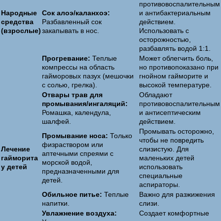
противовоспалительным
Народные
Сок алоэ/каланхоэ:
и антибактериальным
средства
Разбавленный сок
действием.
(взрослые)
закапывать в нос.
Использовать с
осторожностью,
разбавлять водой 1:1.
Прогревание:
Теплые
Может облегчить боль,
компрессы на область
но противопоказано при
гайморовых пазух (мешочки
гнойном гайморите и
с солью, грелка).
высокой температуре.
Отвары трав для
Обладают
промывания/ингаляций:
противовоспалительным
Ромашка, календула,
и антисептическим
шалфей.
действием.
Промывать осторожно,
Промывание носа:
Только
чтобы не повредить
физраствором или
Лечение
слизистую. Для
аптечными спреями с
гайморита
маленьких детей
морской водой,
у детей
использовать
предназначенными для
специальные
детей.
аспираторы.
Обильное питье:
Теплые
Важно для разжижения
напитки.
слизи.
Увлажнение воздуха:
Создает комфортные