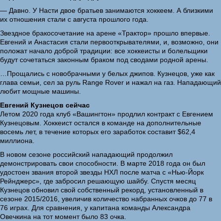
— Давно. У Насти двое братьев занимаются хоккеем. А близкими
их отношения стали с августа прошлого года.
Звездное бракосочетание на арене «Трактор» прошло впервые.
Евгений и Анастасия стали первооткрывателями, и, возможно, они
положат начало доброй традиции: все хоккеисты и болельщики
будут сочетаться законным браком под сводами родной арены.
…Прощались с новобрачными у белых джипов. Кузнецов, уже как
глава семьи, сел за руль Range Rover и нажал на газ. Нападающий
любит мощные машины.
Евгений Кузнецов сейчас
Летом 2020 года клуб «Вашингтон» продлил контракт с Евгением
Кузнецовым. Хоккеист остался в команде на дополнительные
восемь лет, в течение которых его заработок составит $62,4
миллиона.
В новом сезоне российский нападающий продолжил
демонстрировать свои способности. В марте 2018 года он был
удостоен звания второй звезды НХЛ после матча с «Нью-Йорк
Рейнджерс», где забросил решающую шайбу. Спустя месяц
Кузнецов обновил свой собственный рекорд, установленный в
сезоне 2015/2016, увеличив количество набранных очков до 77 в
76 играх. Для сравнения, у капитана команды Александра
Овечкина на тот момент было 83 очка.