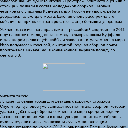
завоевал звание лучшего игрока «Трактора». Хоккеиста оценили в
столице и позвали в состав молодежной сборной. Первый
чемпионат с участием Кузнецова для России не удался, ребята
добрались только до 6 места. Евгения очень расстроило это
событие, он принялся тренироваться с еще большим упорством.
Усилия оказались ненапрасными — российский спортсмен в 2011
году на встрече молодежных команд в американском Буффало
стал автором решающей шайбы и завоевал титул чемпиона мира.
Игра получилась красивой, с интригой: родная сборная почти
проигрывала Канаде, но, в конце концов, вырвала победу со
счетом 5:3.
Читайте также:
Лучшие головные уборы для девушек с короткой стрижкой
Спустя год Кузнецов уже занимал пост капитана сборной, которой
удалось добыть серебро на чемпионате мира среди молодежи.
Личное достижение Жени в этом турнире – по итогам набранных
очков и ведению игры его назвали лучшим нападающим.
Чемпионат мира по хоккею-2012 вновь принес Евгению Кузнецову