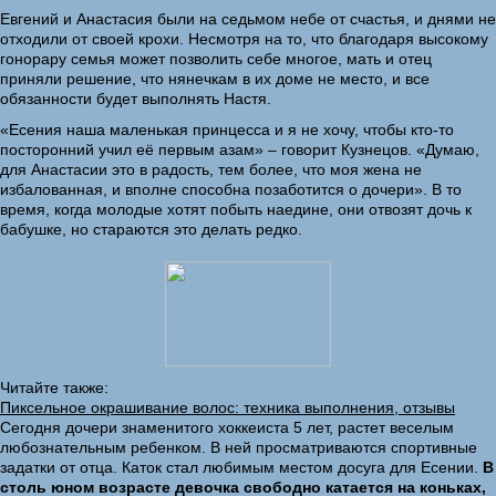
Евгений и Анастасия были на седьмом небе от счастья, и днями не
отходили от своей крохи. Несмотря на то, что благодаря высокому
гонорару семья может позволить себе многое, мать и отец
приняли решение, что нянечкам в их доме не место, и все
обязанности будет выполнять Настя.
«Есения наша маленькая принцесса и я не хочу, чтобы кто-то
посторонний учил её первым азам» – говорит Кузнецов. «Думаю,
для Анастасии это в радость, тем более, что моя жена не
избалованная, и вполне способна позаботится о дочери». В то
время, когда молодые хотят побыть наедине, они отвозят дочь к
бабушке, но стараются это делать редко.
Читайте также:
Пиксельное окрашивание волос: техника выполнения, отзывы
Сегодня дочери знаменитого хоккеиста 5 лет, растет веселым
любознательным ребенком. В ней просматриваются спортивные
задатки от отца. Каток стал любимым местом досуга для Есении.
В
столь юном возрасте девочка свободно катается на коньках,