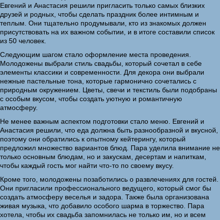
Евгений и Анастасия решили пригласить только самых близких
друзей и родных, чтобы сделать праздник более интимным и
теплым. Они тщательно продумывали, кто из знакомых должен
присутствовать на их важном событии, и в итоге составили список
из 50 человек.
Следующим шагом стало оформление места проведения.
Молодожены выбрали стиль свадьбы, который сочетал в себе
элементы классики и современности. Для декора они выбрали
нежные пастельные тона, которые гармонично сочетались с
природным окружением. Цветы, свечи и текстиль были подобраны
с особым вкусом, чтобы создать уютную и романтичную
атмосферу.
Не менее важным аспектом подготовки стало меню. Евгений и
Анастасия решили, что еда должна быть разнообразной и вкусной,
поэтому они обратились к опытному кейтерингу, который
предложил множество вариантов блюд. Пара уделила внимание не
только основным блюдам, но и закускам, десертам и напиткам,
чтобы каждый гость мог найти что-то по своему вкусу.
Кроме того, молодожены позаботились о развлечениях для гостей.
Они пригласили профессионального ведущего, который смог бы
создать атмосферу веселья и задора. Также была организована
живая музыка, что добавило особого шарма в торжество. Пара
хотела, чтобы их свадьба запомнилась не только им, но и всем