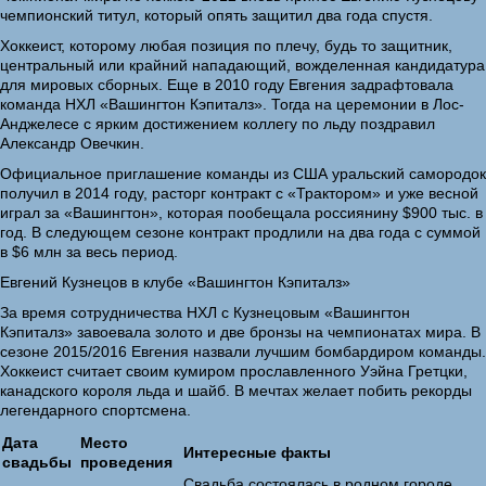
чемпионский титул, который опять защитил два года спустя.
Хоккеист, которому любая позиция по плечу, будь то защитник,
центральный или крайний нападающий, вожделенная кандидатура
для мировых сборных. Еще в 2010 году Евгения задрафтовала
команда НХЛ «Вашингтон Кэпиталз». Тогда на церемонии в Лос-
Анджелесе с ярким достижением коллегу по льду поздравил
Александр Овечкин.
Официальное приглашение команды из США уральский самородок
получил в 2014 году, расторг контракт с «Трактором» и уже весной
играл за «Вашингтон», которая пообещала россиянину $900 тыс. в
год. В следующем сезоне контракт продлили на два года с суммой
в $6 млн за весь период.
Евгений Кузнецов в клубе «Вашингтон Кэпиталз»
За время сотрудничества НХЛ с Кузнецовым «Вашингтон
Кэпиталз» завоевала золото и две бронзы на чемпионатах мира. В
сезоне 2015/2016 Евгения назвали лучшим бомбардиром команды.
Хоккеист считает своим кумиром прославленного Уэйна Гретцки,
канадского короля льда и шайб. В мечтах желает побить рекорды
легендарного спортсмена.
Дата
Место
Интересные факты
свадьбы
проведения
Свадьба состоялась в родном городе