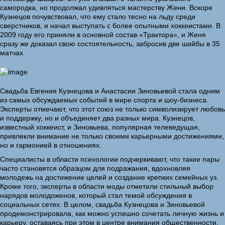
самородка, но продолжал удивляться мастерству Жени. Вскоре
Кузнецов почувствовал, что ему стало тесно на льду среди
сверстников, и начал выступать с более опытными хоккеистами. В
2009 году его приняли в основной состав «Трактора», и Женя
сразу же доказал свою состоятельность, забросив две шайбы в 35
матчах.
Свадьба Евгения Кузнецова и Анастасии Зиновьевой стала одним
из самых обсуждаемых событий в мире спорта и шоу-бизнеса.
Эксперты отмечают, что этот союз не только символизирует любовь
и поддержку, но и объединяет два разных мира. Кузнецов,
известный хоккеист, и Зиновьева, популярная телеведущая,
привлекли внимание не только своими карьерными достижениями,
но и гармонией в отношениях.
Специалисты в области психологии подчеркивают, что такие пары
часто становятся образцом для подражания, вдохновляя
молодежь на достижение целей и создание крепких семейных уз.
Кроме того, эксперты в области моды отметили стильный выбор
нарядов молодоженов, который стал темой обсуждения в
социальных сетях. В целом, свадьба Кузнецова и Зиновьевой
продемонстрировала, как можно успешно сочетать личную жизнь и
карьеру, оставаясь при этом в центре внимания общественности.