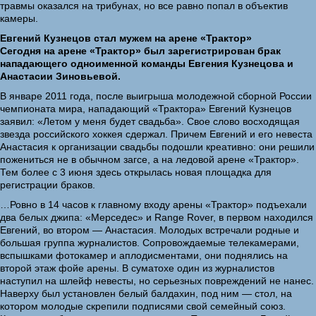
травмы оказался на трибунах, но все равно попал в объектив
камеры.
Евгений Кузнецов стал мужем на арене «Трактор»
Сегодня на арене «Трактор» был зарегистрирован брак
нападающего одноименной команды Евгения Кузнецова и
Анастасии Зиновьевой.
В январе 2011 года, после выигрыша молодежной сборной России
чемпионата мира, нападающий «Трактора» Евгений Кузнецов
заявил: «Летом у меня будет свадьба». Свое слово восходящая
звезда российского хоккея сдержал. Причем Евгений и его невеста
Анастасия к организации свадьбы подошли креативно: они решили
пожениться не в обычном загсе, а на ледовой арене «Трактор».
Тем более с 3 июня здесь открылась новая площадка для
регистрации браков.
…Ровно в 14 часов к главному входу арены «Трактор» подъехали
два белых джипа: «Мерседес» и Range Rover, в первом находился
Евгений, во втором — Анастасия. Молодых встречали родные и
большая группа журналистов. Сопровождаемые телекамерами,
вспышками фотокамер и аплодисментами, они поднялись на
второй этаж фойе арены. В суматохе один из журналистов
наступил на шлейф невесты, но серьезных повреждений не нанес.
Наверху был установлен белый балдахин, под ним — стол, на
котором молодые скрепили подписями свой семейный союз.