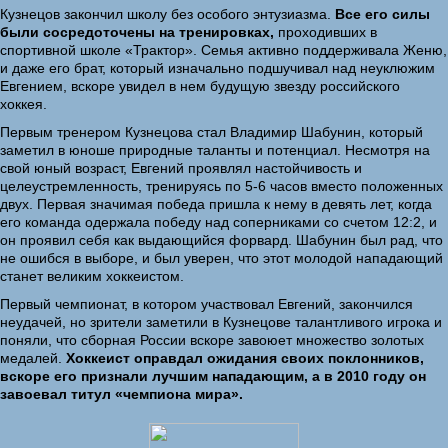
Кузнецов закончил школу без особого энтузиазма.
Все его силы
были сосредоточены на тренировках,
проходивших в
спортивной школе «Трактор». Семья активно поддерживала Женю,
и даже его брат, который изначально подшучивал над неуклюжим
Евгением, вскоре увидел в нем будущую звезду российского
хоккея.
Первым тренером Кузнецова стал Владимир Шабунин, который
заметил в юноше природные таланты и потенциал. Несмотря на
свой юный возраст, Евгений проявлял настойчивость и
целеустремленность, тренируясь по 5-6 часов вместо положенных
двух. Первая значимая победа пришла к нему в девять лет, когда
его команда одержала победу над соперниками со счетом 12:2, и
он проявил себя как выдающийся форвард. Шабунин был рад, что
не ошибся в выборе, и был уверен, что этот молодой нападающий
станет великим хоккеистом.
Первый чемпионат, в котором участвовал Евгений, закончился
неудачей, но зрители заметили в Кузнецове талантливого игрока и
поняли, что сборная России вскоре завоюет множество золотых
медалей.
Хоккеист оправдал ожидания своих поклонников,
вскоре его признали лучшим нападающим, а в 2010 году он
завоевал титул «чемпиона мира».