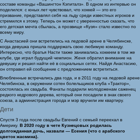
составе команды «Вашингтон Кэпиталз». В одном из интервью он
поделился: с юных лет чувствовал, что хоккей — это его
призвание, представлял себя на льду среди известных игроков и
стремился к этому. Теперь он может с уверенностью сказать, что
его детская мечта сбылась, а прозвище «Кузя» стало известно по
всему миру.
С Анастасией они встретились на ледовой арене в Челябинске,
когда девушка пришла поддержать свою любимую команду.
Интересно, что братья Насти также занимались хоккеем в том же
клубе, где играл будущий чемпион. Женя обратил внимание на
девушку и решил найти её в социальных сетях. Найдя Анастасию,
он отправил ей сообщение с предложением встретиться.
Влюбленные встречались два года, и в 2011 году на ледовой арене
Челябинска, в окружении сотен болельщиков клуба «Трактор»,
состоялась их свадьба. Фанаты подарили молодоженам саженец
редкого кедрового дерева, который они посадили в знак своего
союза, а администрация города и мэр вручили им квартиру.
Дети
Спустя 3 года после свадьбы Евгений с семьей переехал в
Америку.
В 2020 году в чете Кузнецовых родилась
долгожданная дочь, назвали — Есения (что с арабского
цветок жасмина).