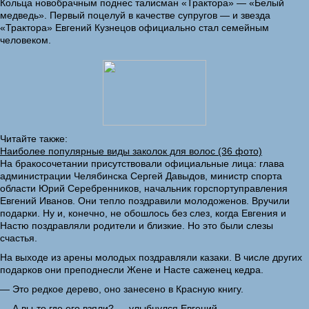
Кольца новобрачным поднес талисман «Трактора» — «Белый
медведь». Первый поцелуй в качестве супругов — и звезда
«Трактора» Евгений Кузнецов официально стал семейным
человеком.
Читайте также:
Наиболее популярные виды заколок для волос (36 фото)
На бракосочетании присутствовали официальные лица: глава
администрации Челябинска Сергей Давыдов, министр спорта
области Юрий Серебренников, начальник горспортуправления
Евгений Иванов. Они тепло поздравили молодоженов. Вручили
подарки. Ну и, конечно, не обошлось без слез, когда Евгения и
Настю поздравляли родители и близкие. Но это были слезы
счастья.
На выходе из арены молодых поздравляли казаки. В числе других
подарков они преподнесли Жене и Насте саженец кедра.
— Это редкое дерево, оно занесено в Красную книгу.
— А вы-то где его взяли? — улыбнулся Евгений.