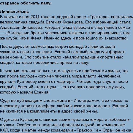
стараясь обогнать папу.
Личная жизнь
В начале июня 2011 года на ледовой арене «Трактора» состоялась
великолепная свадьба Евгения Кузнецова. Его избранницей стала
Анастасия Зиновьева, которая также выросла в спортивной семье
— её младшие братья увлекались хоккеем и тренировались в том
же клубе, что и Женя. Именно здесь и произошло их знакомство.
После двух лет совместных встреч молодые люди решили
узаконить свои отношения. Евгений сам выбрал дату и формат
церемонии. Это событие стало началом традиции спортивных
свадеб, которые проводились прямо на льду.
К счастью, молодожены не столкнулись с проблемами жилья, так
как после молодежного чемпионата мира власти Челябинска
вручили Кузнецову ключи от квартиры. Четыре года спустя после
свадьбы Евгений стал отцом — его супруга подарила ему дочь,
которую назвали Есения.
Судя по публикациям спортсмена в «Инстаграме», в их семье по-
прежнему царит атмосфера любви и взаимопонимания. Евгений
не скупится на комплименты в адрес своей жены.
С детства Кузнецов славился своим чувством юмора и любовью к
шуткам. Особенно запомнился фанатам случай на чемпионате
КХЛ, когда в матче между командами «Трактор» и «Югра» он из-за