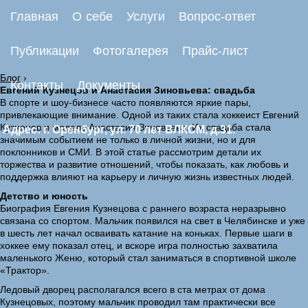
Главная
О себе
Услуги
Вопрос-ответ
Публикации
Фотогалерея
Прайс-лист
Блог
›
Контакты
Документы
Евгений Кузнецов и Анастасия Зиновьева: свадьба
В спорте и шоу-бизнесе часто появляются яркие пары,
привлекающие внимание. Одной из таких стала хоккеист Евгений
Кузнецов и модель Анастасия Зиновьева. Их свадьба стала
Адрес: г. Оренбург, ул. 70 лет ВЛКСМ, д.31.
значимым событием не только в личной жизни, но и для
поклонников и СМИ. В этой статье рассмотрим детали их
торжества и развитие отношений, чтобы показать, как любовь и
поддержка влияют на карьеру и личную жизнь известных людей.
Детство и юность
Биография Евгения Кузнецова с раннего возраста неразрывно
связана со спортом. Мальчик появился на свет в Челябинске и уже
в шесть лет начал осваивать катание на коньках. Первые шаги в
хоккее ему показал отец, и вскоре игра полностью захватила
маленького Женю, который стал заниматься в спортивной школе
«Трактор».
Ледовый дворец располагался всего в ста метрах от дома
Кузнецовых, поэтому мальчик проводил там практически все