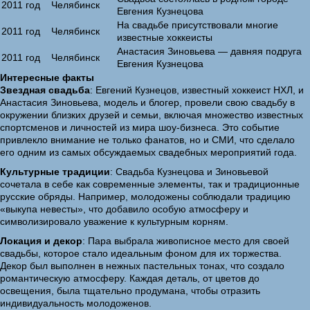
2011 год
Челябинск
Евгения Кузнецова
На свадьбе присутствовали многие
2011 год
Челябинск
известные хоккеисты
Анастасия Зиновьева — давняя подруга
2011 год
Челябинск
Евгения Кузнецова
Интересные факты
Звездная свадьба
: Евгений Кузнецов, известный хоккеист НХЛ, и
Анастасия Зиновьева, модель и блогер, провели свою свадьбу в
окружении близких друзей и семьи, включая множество известных
спортсменов и личностей из мира шоу-бизнеса. Это событие
привлекло внимание не только фанатов, но и СМИ, что сделало
его одним из самых обсуждаемых свадебных мероприятий года.
Культурные традиции
: Свадьба Кузнецова и Зиновьевой
сочетала в себе как современные элементы, так и традиционные
русские обряды. Например, молодожены соблюдали традицию
«выкупа невесты», что добавило особую атмосферу и
символизировало уважение к культурным корням.
Локация и декор
: Пара выбрала живописное место для своей
свадьбы, которое стало идеальным фоном для их торжества.
Декор был выполнен в нежных пастельных тонах, что создало
романтическую атмосферу. Каждая деталь, от цветов до
освещения, была тщательно продумана, чтобы отразить
индивидуальность молодоженов.