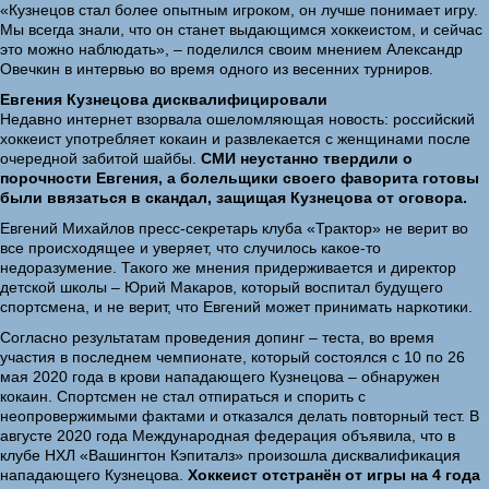
«Кузнецов стал более опытным игроком, он лучше понимает игру.
Мы всегда знали, что он станет выдающимся хоккеистом, и сейчас
это можно наблюдать», – поделился своим мнением Александр
Овечкин в интервью во время одного из весенних турниров.
Евгения Кузнецова дисквалифицировали
Недавно интернет взорвала ошеломляющая новость: российский
хоккеист употребляет кокаин и развлекается с женщинами после
очередной забитой шайбы.
СМИ неустанно твердили о
порочности Евгения, а болельщики своего фаворита готовы
были ввязаться в скандал, защищая Кузнецова от оговора.
Евгений Михайлов пресс-секретарь клуба «Трактор» не верит во
все происходящее и уверяет, что случилось какое-то
недоразумение. Такого же мнения придерживается и директор
детской школы – Юрий Макаров, который воспитал будущего
спортсмена, и не верит, что Евгений может принимать наркотики.
Согласно результатам проведения допинг – теста, во время
участия в последнем чемпионате, который состоялся с 10 по 26
мая 2020 года в крови нападающего Кузнецова – обнаружен
кокаин. Спортсмен не стал отпираться и спорить с
неопровержимыми фактами и отказался делать повторный тест. В
августе 2020 года Международная федерация объявила, что в
клубе НХЛ «Вашингтон Кэпиталз» произошла дисквалификация
нападающего Кузнецова.
Хоккеист отстранён от игры на 4 года