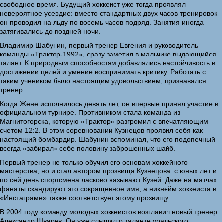
свободное время. Будущий хоккеист уже тогда проявлял
невероятное усердие: вместо стандартных двух часов тренировок
он проводил на льду по восемь часов подряд. Занятия иногда
затягивались до поздней ночи.
Владимир Шабунин, первый тренер Евгения и руководитель
команды «Трактор-1992», сразу заметил в мальчике выдающийся
талант. К природным способностям добавлялись настойчивость в
достижении целей и умение воспринимать критику. Работать с
таким учеником было настоящим удовольствием, признавался
тренер.
Когда Жене исполнилось девять лет, он впервые принял участие в
официальном турнире. Противником стала команда из
Магнитогорска, которую «Трактор» разгромил с впечатляющим
счетом 12:2. В этом соревновании Кузнецов проявил себя как
настоящий бомбардир. Шабунин вспоминал, что его подопечный
всегда «забирал» себе половину заброшенных шайб.
Первый тренер не только обучил его основам хоккейного
мастерства, но и стал автором прозвища Кузнецова: с юных лет и
по сей день спортсмена ласково называют Кузей. Даже на матчах
фанаты скандируют это сокращенное имя, а никнейм хоккеиста в
«Инстаграме» также соответствует этому прозвищу.
В 2004 году команду молодых хоккеистов возглавил новый тренер
Александр Шварев. Он уже слышал о таланте уральского