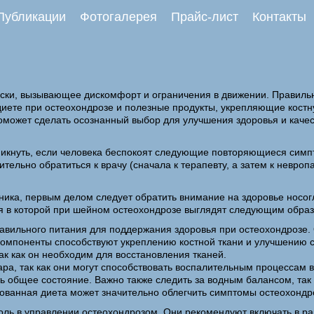
Публикации
Фотогалерея
Прайс-лист
Контакты
ки, вызывающее дискомфорт и ограничения в движении. Правильно
 диете при остеохондрозе и полезные продукты, укрепляющие кос
оможет сделать осознанный выбор для улучшения здоровья и качес
никнуть, если человека беспокоят следующие повторяющиеся симп
льно обратиться к врачу (сначала к терапевту, а затем к невропат
ника, первым делом следует обратить внимание на здоровье носог
ия в которой при шейном остеохондрозе выглядят следующим обра
вильного питания для поддержания здоровья при остеохондрозе. 
 компоненты способствуют укреплению костной ткани и улучшению 
так как он необходим для восстановления тканей.
хара, так как они могут способствовать воспалительным процессам
ь общее состояние. Важно также следить за водным балансом, так
ованная диета может значительно облегчить симптомы остеохондро
оль в управлении остеохондрозом. Они рекомендуют включать в ра