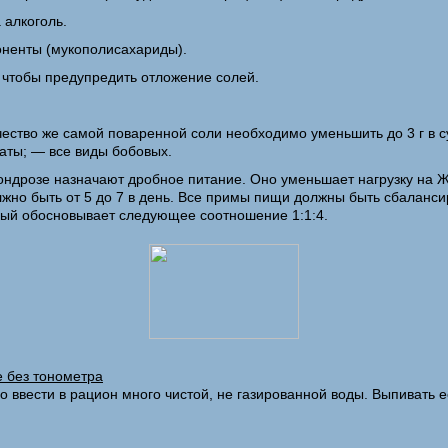
 алкоголь.
поненты (мукополисахариды).
 чтобы предупредить отложение солей.
чество же самой поваренной соли необходимо уменьшить до 3 г в 
аты; — все виды бобовых.
ондрозе назначают дробное питание. Оно уменьшает нагрузку на Ж
жно быть от 5 до 7 в день. Все примы пищи должны быть сбаланс
орый обосновывает следующее соотношение 1:1:4.
е без тонометра
ввести в рацион много чистой, не газированной воды. Выпивать её 