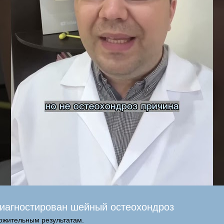
 диагностирован шейный остеохондроз
ожительным результатам.