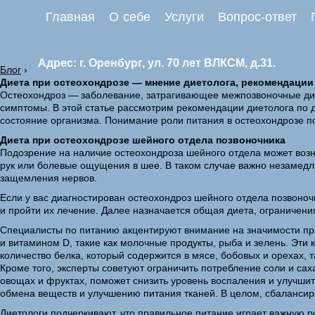
Главная
О себе
Услуги
Вопрос-ответ
Адрес: г. Оренбург, ул. 70 лет ВЛКСМ, д.31.
Блог
›
Диета при остеохондрозе — мнение диетолога, рекомендации
Остеохондроз — заболевание, затрагивающее межпозвоночные дис
симптомы. В этой статье рассмотрим рекомендации диетолога по
состояние организма. Понимание роли питания в остеохондрозе п
Диета при остеохондрозе шейного отдела позвоночника
Подозрение на наличие остеохондроза шейного отдела может воз
рук или болевые ощущения в шее. В таком случае важно незамедлите
защемления нервов.
Если у вас диагностирован остеохондроз шейного отдела позвоноч
и пройти их лечение. Далее назначается общая диета, ограничен
Специалисты по питанию акцентируют внимание на значимости пра
и витамином D, такие как молочные продукты, рыба и зелень. Эти
количество белка, который содержится в мясе, бобовых и орехах, 
Кроме того, эксперты советуют ограничить потребление соли и са
овощах и фруктах, поможет снизить уровень воспаления и улучшит
обмена веществ и улучшению питания тканей. В целом, сбалансир
Диетологи подчеркивают, что правильное питание играет важную р