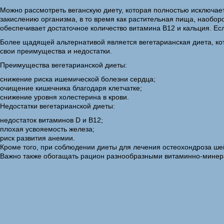
Можно рассмотреть веганскую диету, которая полностью исключает 
закислению организма, в то время как растительная пища, наоборо
обеспечивает достаточное количество витамина В12 и кальция. Ес
Более щадящей альтернативой является вегетарианская диета, кот
свои преимущества и недостатки.
Преимущества вегетарианской диеты:
снижение риска ишемической болезни сердца;
очищение кишечника благодаря клетчатке;
снижение уровня холестерина в крови.
Недостатки вегетарианской диеты:
недостаток витаминов D и B12;
плохая усвояемость железа;
риск развития анемии.
Кроме того, при соблюдении диеты для лечения остеохондроза ше
Важно также обогащать рацион разнообразными витаминно-минер