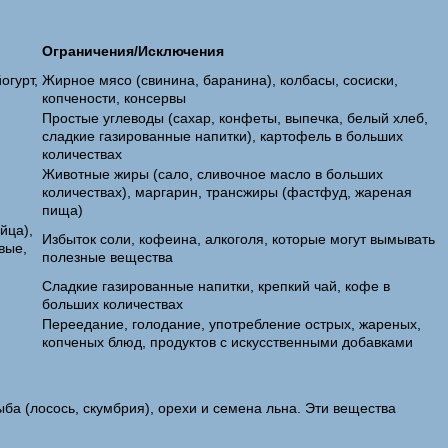
Ограничения/Исключения
огурт,
Жирное мясо (свинина, баранина), колбасы, сосиски,
копчености, консервы
Простые углеводы (сахар, конфеты, выпечка, белый хлеб,
сладкие газированные напитки), картофель в больших
количествах
Животные жиры (сало, сливочное масло в больших
количествах), маргарин, трансжиры (фастфуд, жареная
пища)
йца),
Избыток соли, кофеина, алкоголя, которые могут вымывать
вые,
полезные вещества
Сладкие газированные напитки, крепкий чай, кофе в
больших количествах
Переедание, голодание, употребление острых, жареных,
копченых блюд, продуктов с искусственными добавками
ыба (лосось, скумбрия), орехи и семена льна. Эти вещества