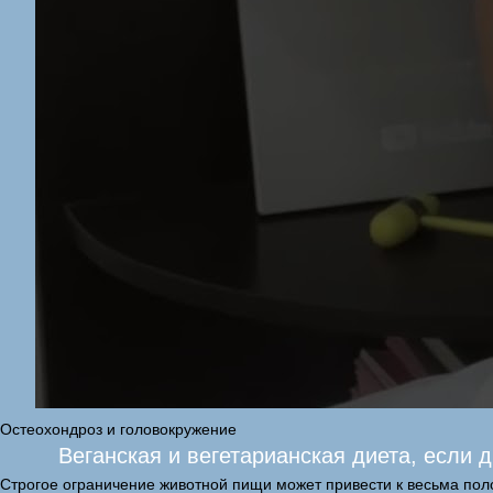
Остеохондроз и головокружение
Веганская и вегетарианская диета, если
Строгое ограничение животной пищи может привести к весьма пол