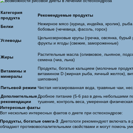
Категория
Рекомендуемые продукты
продукта
Нежирное мясо (курица, индейка, кролик), рыба 
Белки
бобовые (чечевица, фасоль, горох)
Цельнозерновые крупы (гречка, овсянка, бурый 
Углеводы
фрукты и ягоды (свежие, замороженные)
Растительные масла (оливковое, льняное, подс
Жиры
семена (чиа, льна)
Продукты, богатые кальцием (молочные продукты
Витамины и
витамином D (жирная рыба, яичный желток), ви
минералы
шиповник)
Питьевой режим
Чистая негазированная вода, травяные чаи, не
Дополнительные
Дробное питание (5-6 раз в день небольшими п
рекомендации
тушение, контроль веса, умеренная физическая
Интересные факты
Вот несколько интересных фактов о диете при остеохондрозе:
Продукты, богатые омега-3
: Диетологи рекомендуют включать в 
обладают противовоспалительными свойствами и могут помочь уме