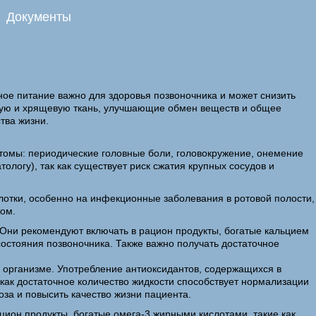
Документы
е питание важно для здоровья позвоночника и может снизить
тную и хрящевую ткань, улучшающие обмен веществ и общее
тва жизни.
томы: периодические головные боли, головокружение, онемение
ологу), так как существует риск сжатия крупных сосудов и
лотки, особенно на инфекционные заболевания в ротовой полости,
зом.
Они рекомендуют включать в рацион продукты, богатые кальцием
состояния позвоночника. Также важно получать достаточное
 в организме. Употребление антиоксидантов, содержащихся в
 как достаточное количество жидкости способствует нормализации
за и повысить качество жизни пациента.
цион продукты, богатые омега-3 жирными кислотами, такие как