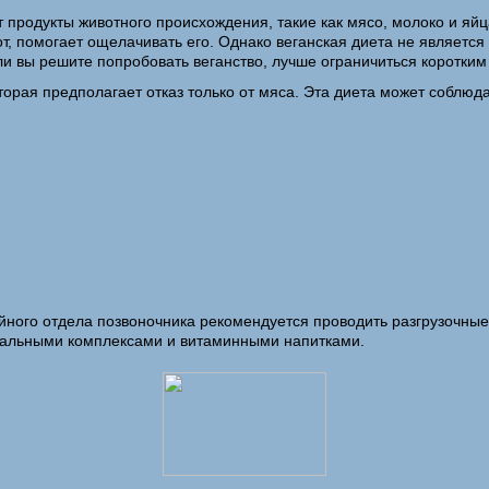
продукты животного происхождения, такие как мясо, молоко и яйца
т, помогает ощелачивать его. Однако веганская диета не является
ли вы решите попробовать веганство, лучше ограничиться коротки
орая предполагает отказ только от мяса. Эта диета может соблюда
йного отдела позвоночника рекомендуется проводить разгрузочные
альными комплексами и витаминными напитками.