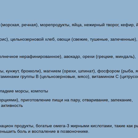
(морская, речная), морепродукты, яйца, нежирный творог, кефир, й
рис), цельнозерновой хлеб, овощи (свежие, тушеные, запеченные),
олнечное нерафинированное), авокадо, орехи (грецкие, миндаль),
, кунжут, брокколи), магнием (орехи, шпинат), фосфором (рыба, я
таминами группы В (цельнозерновые, мясо), витамином С (цитрусо
сладкие морсы, компоты
орциями), приготовление пищи на пару, отваривание, запекание,
 активность
рацион продукты, богатые омега-3 жирными кислотами, такие как р
ньшить боль и воспаление в позвоночнике.