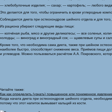
— хлебобулочные изделия; — сахар; — картофель; — любого вида
Это делается для того, чтобы ограничить в крови углеродные ком
Соблюдается диета при остеохондрозе шейного отдела и для того,
Из рациона убирают следующие виды пищи:
— копчёная рыба, мясо и другие деликатесы; — все соленья, коли
холодцы; — виноград и виноградный сок; — щавелевые супы и сал
Кроме того, что необходима сама диета, также при шейном остеох
наиболее быстро, способствует снижению веса. Приёмов пищи дол
и углеводов. Можно пользоваться расчётом А.А. Покровского, кот
Читайте также:
Как как определить (узнать) повышенное или пониженное давлени
Когда начата диета при остеохондрозе шейного отдела, необходимо 
потому что этот напиток вымывает кальций из кости.